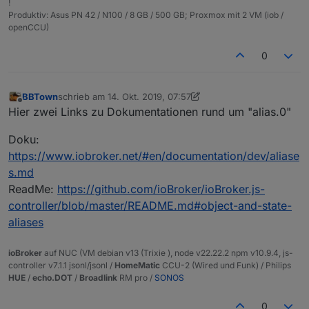
!
Produktiv: Asus PN 42 / N100 / 8 GB / 500 GB; Proxmox mit 2 VM (iob /
openCCU)
0
BBTown
schrieb am
14. Okt. 2019, 07:57
zuletzt editiert von BBTown
Offline
Hier zwei Links zu Dokumentationen rund um "alias.0"
Doku:
https://www.iobroker.net/#en/documentation/dev/aliase
s.md
ReadMe:
https://github.com/ioBroker/ioBroker.js-
controller/blob/master/README.md#object-and-state-
aliases
ioBroker
auf NUC (VM debian v13 (Trixie ), node v22.22.2 npm v10.9.4, js-
controller v7.1.1 jsonl/jsonl /
HomeMatic
CCU-2 (Wired und Funk) / Philips
HUE
/
echo.DOT
/
Broadlink
RM pro /
SONOS
0