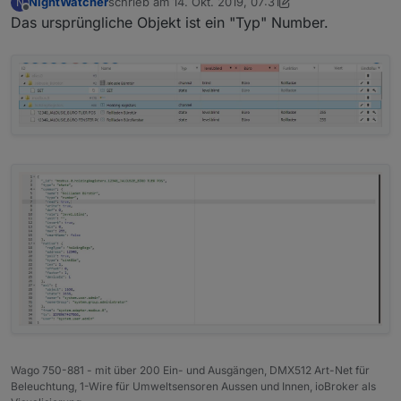
NightWatcher
schrieb am
14. Okt. 2019, 07:31
N
zuletzt editiert von NightWatcher
Offline
Das ursprüngliche Objekt ist ein "Typ" Number.
Wago 750-881 - mit über 200 Ein- und Ausgängen, DMX512 Art-Net für
Beleuchtung, 1-Wire für Umweltsensoren Aussen und Innen, ioBroker als