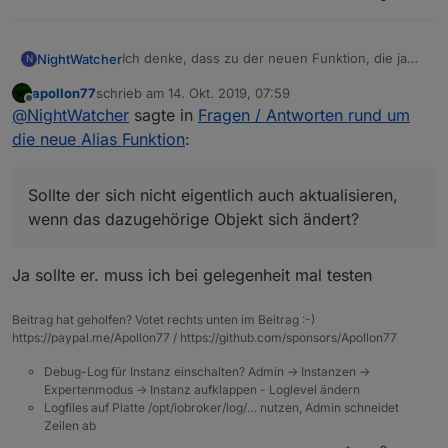
Ich denke, dass zu der neuen Funktion, die ja
NightWatcher
N
gerade bei Adapterübergreifenden Werten sehr
apollon77
schrieb am
14. Okt. 2019, 07:59
wichtig sein wird, doch einige Fragen im Laufe
Ich habe versucht, Anhand der
Doku
und der
zuletzt editiert von
Offline
@
NightWatcher
sagte in
Fragen / Antworten rund um
der Nutzung entstehen könnten.
Github Readme
, die Funktion zu verstehen und
umzusetzen, doch leider kam mir Bereits konkret
**Leider wird mir aber weder in der Vis, noch in
die neue Alias Funktion
:
ein Problem auf:
den Objekten der Value beim Alias angezeigt.
Sollte der sich nicht eigentlich auch
aktualisieren, wenn das dazugehörige Objekt
Sollte der sich nicht eigentlich auch aktualisieren,
sich ändert?
wenn das dazugehörige Objekt sich ändert?
Wenn ich aber einen Set Befehl über den Alias
absetze, so wird der Umgerechnete wird auch
an das original Objekt korrekt übergeben.**
Der Wert 255 kommt vom original Objekt, der
Ja sollte er. muss ich bei gelegenheit mal testen
NaN vom Alias.
Beitrag hat geholfen? Votet rechts unten im Beitrag :-)
https://paypal.me/Apollon77 / https://github.com/sponsors/Apollon77
Debug-Log für Instanz einschalten? Admin -> Instanzen ->
Expertenmodus -> Instanz aufklappen - Loglevel ändern
Logfiles auf Platte /opt/iobroker/log/… nutzen, Admin schneidet
Zeilen ab