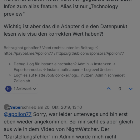
Infos zum alias feature. Alias ist nur „Technology
preview“
Wichtig ist aber das die Adapter die den Datenpunkt
lesen wie visu den korrekten Wert haben?!
Beitrag hat geholfen? Votet rechts unten im Beitrag :-)
https://paypal.me/Apollon77 / https://github.com/sponsors/Apollon77
Debug-Log für Instanz einschalten? Admin -> Instanzen ->
Expertenmodus -> Instanz aufklappen - Loglevel ändern
Logfiles auf Platte /opt/iobroker/log/… nutzen, Admin schneidet
Zeilen ab
N
1 Antwort
0
Seber
schrieb am
20. Okt. 2019, 13:10
S
zuletzt editiert von
Offline
@
apollon77
Sorry, war leider unterwegs und bin erst
eben wieder angekommen. Bei mir sieht es aber gleich
aus wie in dem Video von NightWatcher. Der
"Darstellungsfehler" im Admin würde mich nicht