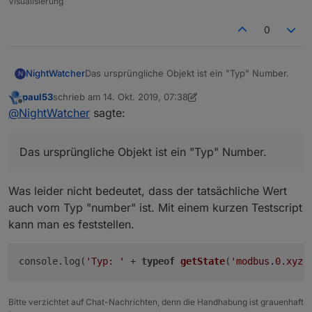
Visualisierung
0
Das ursprüngliche Objekt ist ein "Typ" Number.
NightWatcher
N
paul53
schrieb am
14. Okt. 2019, 07:38
zuletzt editiert von paul53
Offline
@
NightWatcher
sagte:
Das ursprüngliche Objekt ist ein "Typ" Number.
Was leider nicht bedeutet, dass der tatsächliche Wert
auch vom Typ "number" ist. Mit einem kurzen Testscript
kann man es feststellen.
console.log(
'Typ: '
 + 
typeof
getState
(
'modbus.0.xyz'
Bitte verzichtet auf Chat-Nachrichten, denn die Handhabung ist grauenhaft