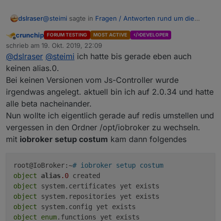
@
steimi
sagte in
Fragen / Antworten rund um die
dslraser
neue Alias Funktion
:
crunchip
FORUM TESTING
MOST ACTIVE
DEVELOPER
Offline
Ich habe den JS-controller auf 2.0.29 aktualisiert,
schrieb am
19. Okt. 2019, 22:09
zuletzt editiert von
aber die alias.0-Instanz hat er nicht angelegt -
@
dslraser
@
steimi
ich hatte bis gerade eben auch
schau mal hier rein (ich habe es auch noch nicht ganz
aber vlt suche ich auch falsch. Wo müsste ich sie
keinen alias.0.
kapiert)
finden?
Bei keinen Versionen vom Js-Controller wurde
https://www.iobroker.net/#de/documentation/dev/alia
irgendwas angelegt. aktuell bin ich auf 2.0.34 und hatte
ses.md
alle beta nacheinander.
Nun wollte ich eigentlich gerade auf redis umstellen und
vergessen in den Ordner /opt/iobroker zu wechseln.
mit
iobroker setup costum
kam dann folgendes
root@IoBroker:~
# iobroker setup costum
object
alias
.0
object
object
object
object
enum