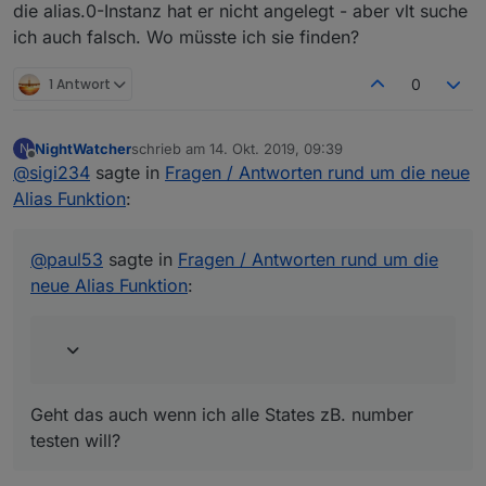
die alias.0-Instanz hat er nicht angelegt - aber vlt suche
ich auch falsch. Wo müsste ich sie finden?
1 Antwort
0
NightWatcher
schrieb am
14. Okt. 2019, 09:39
N
zuletzt editiert von
Offline
@
sigi234
sagte in
Fragen / Antworten rund um die neue
Alias Funktion
:
@
paul53
sagte in
Fragen / Antworten rund um die
neue Alias Funktion
:
Geht das auch wenn ich alle States zB. number
testen will?