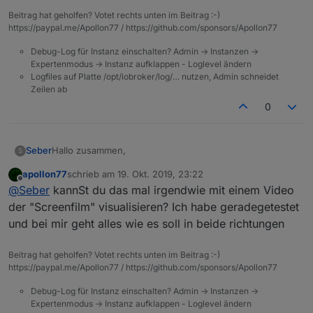
und vergessen in den Ordner /opt/iobroker zu
object system.config yet exists

Beitrag hat geholfen? Votet rechts unten im Beitrag :-)
wechseln.
object enum.functions yet exists

https://paypal.me/Apollon77 / https://github.com/sponsors/Apollon77
mit
iobroker setup costum
kam dann folgendes
object enum.rooms yet exists

object system.group.user yet exists

Debug-Log für Instanz einschalten? Admin -> Instanzen ->
object system.group.administrator yet exists

Expertenmodus -> Instanz aufklappen - Loglevel ändern
object _design/system yet exists

Logfiles auf Platte /opt/iobroker/log/… nutzen, Admin schneidet
Zeilen ab
0
Hallo zusammen,
Seber
S
apollon77
schrieb am
19. Okt. 2019, 23:22
bei mir ist das Verhalten mit den Aliasen leider genau
zuletzt editiert von
Offline
@
Seber
kannSt du das mal irgendwie mit einem Video
das gleiche.
Habe es mit verschiedenen Typen versucht, die
Beim Ändern des Werts erscheint dieser kurz,
der "Screenfilm" visualisieren? Ich habe geradegetestet
verlinkten Objekte und Werte sind auch wirklich vom
verschwindet dann aber beim Aktualisieren der Seite
und bei mir geht alles wie es soll in beide richtungen
richtigen Typ, es wird allerdings nichts angezeigt.
wieder.
Habe es auf einer Test-VM mit JS-Controller 2.0.33
Ein
log(getState("alias.0.Licht.Kueche").val);
bringt mir
versucht und allen Adaptern auf aktuellem Stand aus
Beitrag hat geholfen? Votet rechts unten im Beitrag :-)
im Log ein
getState "alias.0.Licht.Kueche" not found (3)
dem latest-Repo.
https://paypal.me/Apollon77 / https://github.com/sponsors/Apollon77
states[id]=false
Debug-Log für Instanz einschalten? Admin -> Instanzen ->
Expertenmodus -> Instanz aufklappen - Loglevel ändern