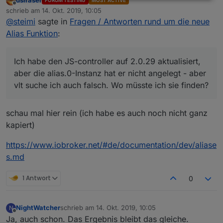
dslraser
FORUM TESTING
MOST ACTIVE
ich auch falsch. Wo müsste ich sie finden?
Offline
schrieb am
14. Okt. 2019, 10:05
zuletzt editiert von
@
steimi
sagte in
Fragen / Antworten rund um die neue
Alias Funktion
:
Ich habe den JS-controller auf 2.0.29 aktualisiert,
aber die alias.0-Instanz hat er nicht angelegt - aber
vlt suche ich auch falsch. Wo müsste ich sie finden?
schau mal hier rein (ich habe es auch noch nicht ganz
kapiert)
https://www.iobroker.net/#de/documentation/dev/aliase
s.md
1 Antwort
0
NightWatcher
schrieb am
14. Okt. 2019, 10:05
N
zuletzt editiert von
Offline
Ja, auch schon. Das Ergebnis bleibt das gleiche.