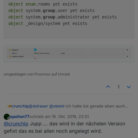
object
enum
object
 system.
group
object
 system.
group
object
 _design/system yet exists

umgestiegen von Proxmox auf Unraid
1
@
dslraser
@
steimi
ich hatte bis gerade eben auch
crunchip
keinen alias.0.
apollon77
schrieb am
19. Okt. 2019, 23:01
Bei keinen Versionen vom Js-Controller wurde
root@IoBroker:~# iobroker setup costum

zuletzt editiert von
Offline
@
crunchip
Jupp ... das wird in der nächsten Version
irgendwas angelegt. aktuell bin ich auf 2.0.34 und
object alias.0 created

hatte alle beta nacheinander.
object system.certificates yet exists

gefixt das es bei allen noch angelegt wird.
Nun wollte ich eigentlich gerade auf redis umstellen
object system.repositories yet exists
