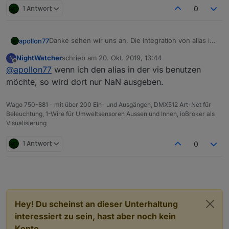
1 Antwort
0
Danke sehen wir uns an. Die Integration von alias im
apollon77
Admin ist effektiv noch nicht voll gegeben. Siehe
NightWatcher
schrieb am
20. Okt. 2019, 13:44
N
auch Infos zum alias feature. Alias ist nur
Wichtig ist aber das die Adapter die den Datenpunkt
zuletzt editiert von
Offline
@
apollon77
wenn ich den alias in der vis benutzen
„Technology preview“
lesen wie visu den korrekten Wert haben?!
möchte, so wird dort nur NaN ausgeben.
Wago 750-881 - mit über 200 Ein- und Ausgängen, DMX512 Art-Net für
Beleuchtung, 1-Wire für Umweltsensoren Aussen und Innen, ioBroker als
Visualisierung
1 Antwort
0
Hey! Du scheinst an dieser Unterhaltung
interessiert zu sein, hast aber noch kein
Konto.