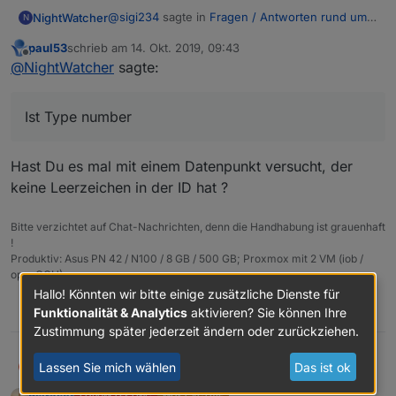
@
sigi234
sagte in
Fragen / Antworten rund um
NightWatcher
N
die neue Alias Funktion
:
paul53
schrieb am
14. Okt. 2019, 09:43
zuletzt editiert von
Offline
@
paul53
sagte in
Fragen / Antworten rund
@
NightWatcher
sagte:
um die neue Alias Funktion
:
Ist Type number
Ist Type number
@
NightWatcher
sagte:
Dein Vorschlag, den Wert beimr eading zu
invertieren, hat leider auch keinen Erfolg
gebracht. Ergebnis das gleiche.
Hast Du es mal mit einem Datenpunkt versucht, der
Das ursprüngliche Objekt ist ein
keine Leerzeichen in der ID hat ?
"Typ" Number.
Bitte verzichtet auf Chat-Nachrichten, denn die Handhabung ist grauenhaft
Was leider nicht bedeutet, dass der
!
tatsächliche Wert auch vom Typ
Produktiv: Asus PN 42 / N100 / 8 GB / 500 GB; Proxmox mit 2 VM (iob /
"number" ist. Mit einem kurzen
openCCU)
Testscript kann man es festellen.
Hallo! Könnten wir bitte einige zusätzliche Dienste für
0
Funktionalität & Analytics
aktivieren? Sie können Ihre
Zustimmung später jederzeit ändern oder zurückziehen.
steimi
Ich habe den JS-controller auf 2.0.29 aktualisiert, aber
Lassen Sie mich wählen
Das ist ok
S
Geht das auch wenn ich alle States zB.
die alias.0-Instanz hat er nicht angelegt - aber vlt suche
number testen will?