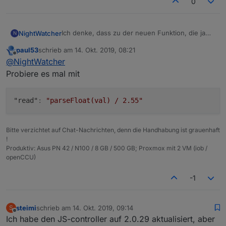
0
Ich denke, dass zu der neuen Funktion, die ja
NightWatcher
N
gerade bei Adapterübergreifenden Werten sehr
paul53
schrieb am
14. Okt. 2019, 08:21
wichtig sein wird, doch einige Fragen im Laufe
Ich habe versucht, Anhand der
Doku
und der
zuletzt editiert von
Offline
@
NightWatcher
der Nutzung entstehen könnten.
Github Readme
, die Funktion zu verstehen und
umzusetzen, doch leider kam mir Bereits konkret
**Leider wird mir aber weder in der Vis, noch in
Probiere es mal mit
ein Problem auf:
den Objekten der Value beim Alias angezeigt.
Sollte der sich nicht eigentlich auch
"read"
:
"parseFloat(val) / 2.55"
aktualisieren, wenn das dazugehörige Objekt
sich ändert?
Wenn ich aber einen Set Befehl über den Alias
absetze, so wird der Umgerechnete wird auch
Bitte verzichtet auf Chat-Nachrichten, denn die Handhabung ist grauenhaft
an das original Objekt korrekt übergeben.**
!
Der Wert 255 kommt vom original Objekt, der
Produktiv: Asus PN 42 / N100 / 8 GB / 500 GB; Proxmox mit 2 VM (iob /
NaN vom Alias.
openCCU)
-1
steimi
schrieb am
14. Okt. 2019, 09:14
S
zuletzt editiert von
Offline
Ich habe den JS-controller auf 2.0.29 aktualisiert, aber