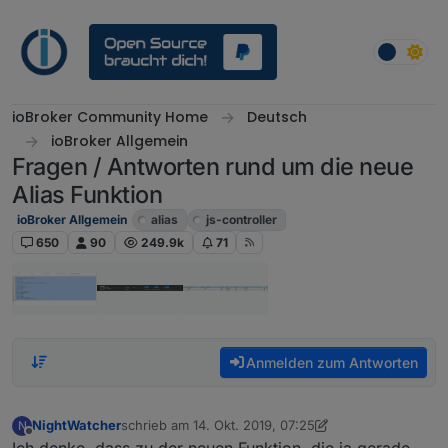
Weiter zum Inhalt
ioBroker Community Home
Deutsch
ioBroker Allgemein
Fragen / Antworten rund um die neue
Alias Funktion
ioBroker Allgemein
alias
js-controller
650
90
249.9k
71
Anmelden zum Antworten
NightWatcher
schrieb am
14. Okt. 2019, 07:25
N
zuletzt editiert von NightWatcher
Offline
Ich denke, dass zu der neuen Funktion, die ja gerade