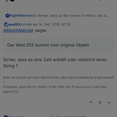
Ich denke, dass zu der neuen Funktion, die ja
NightWatcher
N
gerade bei Adapterübergreifenden Werten sehr
paul53
schrieb am
14. Okt. 2019, 07:28
wichtig sein wird, doch einige Fragen im Laufe
Ich habe versucht, Anhand der
Doku
und der
zuletzt editiert von
Offline
@
NightWatcher
sagte:
der Nutzung entstehen könnten.
Github Readme
, die Funktion zu verstehen und
umzusetzen, doch leider kam mir Bereits konkret
**Leider wird mir aber weder in der Vis, noch in
ein Problem auf:
den Objekten der Value beim Alias angezeigt.
Der Wert 255 kommt vom original Objekt
Sollte der sich nicht eigentlich auch
aktualisieren, wenn das dazugehörige Objekt
sich ändert?
Sicher, dass es eine Zahl enthält oder vielleicht einen
Wenn ich aber einen Set Befehl über den Alias
String ?
absetze, so wird der Umgerechnete wird auch
an das original Objekt korrekt übergeben.**
Der Wert 255 kommt vom original Objekt, der
NaN vom Alias.
Bitte verzichtet auf Chat-Nachrichten, denn die Handhabung ist grauenhaft
!
Produktiv: Asus PN 42 / N100 / 8 GB / 500 GB; Proxmox mit 2 VM (iob /
openCCU)
0