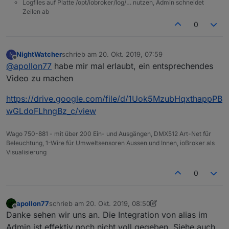
Logfiles auf Platte /opt/iobroker/log/… nutzen, Admin schneidet
Zeilen ab
0
NightWatcher
schrieb am
20. Okt. 2019, 07:59
N
zuletzt editiert von
Offline
@
apollon77
habe mir mal erlaubt, ein entsprechendes
Video zu machen
https://drive.google.com/file/d/1Uok5MzubHqxthappPB
wGLdoFLhngBz_c/view
Wago 750-881 - mit über 200 Ein- und Ausgängen, DMX512 Art-Net für
Beleuchtung, 1-Wire für Umweltsensoren Aussen und Innen, ioBroker als
Visualisierung
0
apollon77
schrieb am
20. Okt. 2019, 08:50
zuletzt editiert von apollon77
Offline
Danke sehen wir uns an. Die Integration von alias im
Admin ist effektiv noch nicht voll gegeben. Siehe auch