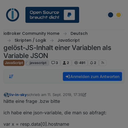
Weiter zum Inhalt
ioBroker Community Home
Deutsch
Skripten / Logik
JavaScript
gelöst-JS-Inhalt einer Variablen als
Variable JSON
JavaScript
javascript
3
2
491
2
Anmelden zum Antworten
liv-in-sky
schrieb am
11. Sept. 2019, 17:35
zuletzt editiert von liv-in-sky
9. Nov. 2019, 20:29
Offline
hätte eine frage .bzw bitte
ich habe eine json-variable, die man so abfragt:
var x = resp.data[0].hostname