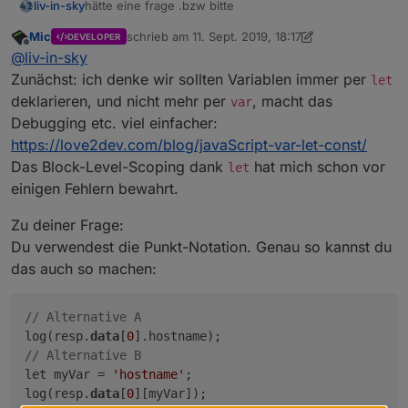
hätte eine frage .bzw bitte
liv-in-sky
Mic
schrieb am
11. Sept. 2019, 18:17
DEVELOPER
ich habe eine json-variable, die man so abfragt:
zuletzt editiert von Mic
9. Nov. 2019, 20:22
Offline
@
liv-in-sky
var x = resp.data[0].hostname
Zunächst: ich denke wir sollten Variablen immer per
let
var x= resp.data[0].name
deklarieren, und nicht mehr per
, macht das
var
ich wurde gerne das ".hostname" oder ".name"
Debugging etc. viel einfacher:
variable halten - also abhängig von einer dritten
https://love2dev.com/blog/javaScript-var-let-const/
variablen die auf true oder false gesetzt wird
wie geht sowas ?
-> ist diese dritte variable true brauche ich :
Das Block-Level-Scoping dank
hat mich schon vor
let
resp.data[0].name
einigen Fehlern bewahrt.
->ist diese dritte variable falsch brauche ich :
resp.data[0].hostname
Zu deiner Frage:
Du verwendest die Punkt-Notation. Genau so kannst du
das auch so machen:
// Alternative A
log(resp.
data
[
0
// Alternative B
let myVar = 
'hostname'
;

log(resp.
data
[
0