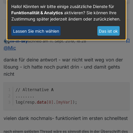
Hallo! Könnten wir bitte einige zusätzliche Dienste für
1
Funktionalität & Analytics
aktivieren? Sie können Ihre
Zustimmung später jederzeit ändern oder zurückziehen.
@
liv-in-sky
Lassen Sie mich wählen
Das ist ok
Mic
Zunächst: ich denke wir sollten Variablen immer per
let
liv-in-sky
schrieb am
11. Sept. 2019, 18:28
deklarieren, und nicht mehr per
var
, macht das
Zu deiner Frage:
zuletzt editiert von
Offline
@
Mic
Debugging etc. viel einfacher:
Du verwendest die Punkt-Notation. Genau so kannst du
https://love2dev.com/blog/javaScript-var-let-const/
das auch so machen:
// Alternative A

danke für deine antwort - war nicht weit weg von der
Das Block-Level-Scoping dank
let
hat mich schon vor
log(resp.data[0].hostname);

einigen Fehlern bewahrt.
// Alternative B

lösung - ich hatte noch punkt drin - und damit gehts
let myVar = 'hostname';

nicht
// Alternative 
A
........
log(resp
.data
[0]
.
[myVar]
);
vielen dank nochmals- funktioniert im ersten schnelltest
nach einem gelösten Thread wäre es sinnvoll dies in der Überschrift des