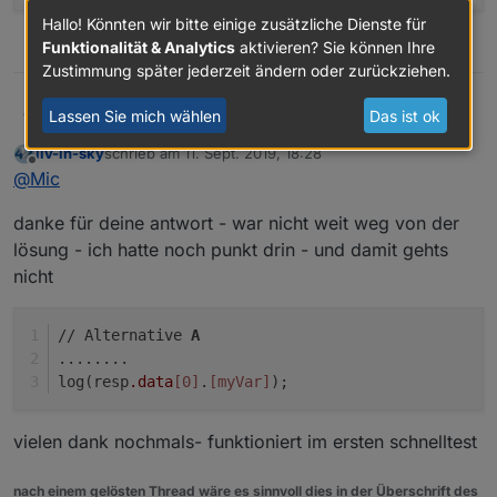
Hallo! Könnten wir bitte einige zusätzliche Dienste für
1
Funktionalität & Analytics
aktivieren? Sie können Ihre
Zustimmung später jederzeit ändern oder zurückziehen.
@
liv-in-sky
Lassen Sie mich wählen
Das ist ok
Mic
Zunächst: ich denke wir sollten Variablen immer per
let
liv-in-sky
schrieb am
11. Sept. 2019, 18:28
deklarieren, und nicht mehr per
var
, macht das
Zu deiner Frage:
zuletzt editiert von
Offline
@
Mic
Debugging etc. viel einfacher:
Du verwendest die Punkt-Notation. Genau so kannst du
https://love2dev.com/blog/javaScript-var-let-const/
das auch so machen:
// Alternative A

danke für deine antwort - war nicht weit weg von der
Das Block-Level-Scoping dank
let
hat mich schon vor
log(resp.data[0].hostname);

einigen Fehlern bewahrt.
// Alternative B

lösung - ich hatte noch punkt drin - und damit gehts
let myVar = 'hostname';

nicht
// Alternative 
A
........
log(resp
.data
[0]
.
[myVar]
);
vielen dank nochmals- funktioniert im ersten schnelltest
nach einem gelösten Thread wäre es sinnvoll dies in der Überschrift des