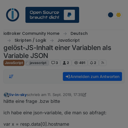
Weiter zum Inhalt
ioBroker Community Home
Deutsch
Skripten / Logik
JavaScript
gelöst-JS-Inhalt einer Variablen als
Variable JSON
JavaScript
javascript
3
2
491
2
Anmelden zum Antworten
liv-in-sky
schrieb am
11. Sept. 2019, 17:35
zuletzt editiert von liv-in-sky
9. Nov. 2019, 20:29
Offline
hätte eine frage .bzw bitte
ich habe eine json-variable, die man so abfragt:
var x = resp.data[0].hostname