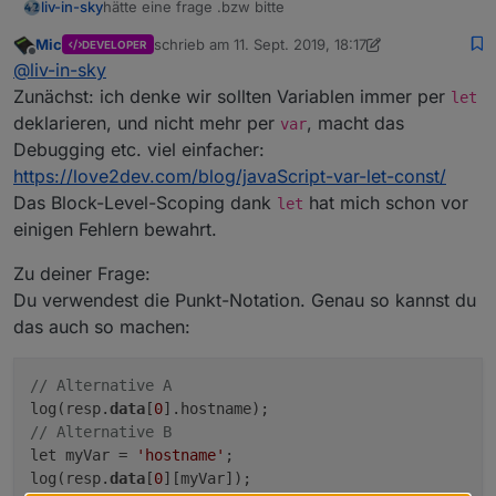
hätte eine frage .bzw bitte
liv-in-sky
Mic
schrieb am
11. Sept. 2019, 18:17
DEVELOPER
ich habe eine json-variable, die man so abfragt:
zuletzt editiert von Mic
9. Nov. 2019, 20:22
Offline
@
liv-in-sky
var x = resp.data[0].hostname
Zunächst: ich denke wir sollten Variablen immer per
let
var x= resp.data[0].name
deklarieren, und nicht mehr per
, macht das
var
ich wurde gerne das ".hostname" oder ".name"
Debugging etc. viel einfacher:
variable halten - also abhängig von einer dritten
https://love2dev.com/blog/javaScript-var-let-const/
variablen die auf true oder false gesetzt wird
wie geht sowas ?
-> ist diese dritte variable true brauche ich :
Das Block-Level-Scoping dank
hat mich schon vor
let
resp.data[0].name
einigen Fehlern bewahrt.
->ist diese dritte variable falsch brauche ich :
resp.data[0].hostname
Zu deiner Frage:
Du verwendest die Punkt-Notation. Genau so kannst du
das auch so machen:
// Alternative A
log(resp.
data
[
0
// Alternative B
let myVar = 
'hostname'
;

log(resp.
data
[
0