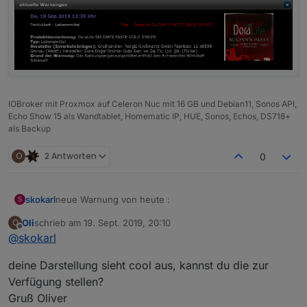
IOBroker mit Proxmox auf Celeron Nuc mit 16 GB und Debian11, Sonos API,
Echo Show 15 als Wandtablet, Homematic IP, HUE, Sonos, Echos, DS718+
als Backup
O
2 Antworten
0
neue Warnung von heute :
skokarl
S
Oli
schrieb am
19. Sept. 2019, 20:10
O
Potenzpaste ?
zuletzt editiert von
Offline
@
skokarl
Du warnst auch wirklich vor allem .....
deine Darstellung sieht cool aus, kannst du die zur
Verfügung stellen?
Gruß Oliver