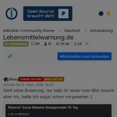
Weiter zum Inhalt
ioBroker Community Home
Deutsch
Entwicklung
Lebensmittelwarnung.de
Entwicklung
101
13
25.0k
25
Anmelden zum Antworten
SBorg
FORUM TESTING
MOST ACTIVE
Offline
schrieb am
2. Sept. 2019, 15:47
zuletzt editiert von
Geht ohne Änderung, nur habt ihr leider kein Bild (macht
aber nix, hatte ich sogar schon vorgesehen :)