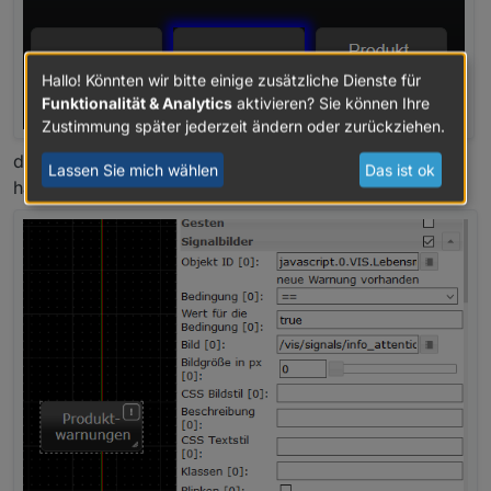
Hallo! Könnten wir bitte einige zusätzliche Dienste für
Funktionalität & Analytics
aktivieren? Sie können Ihre
Zustimmung später jederzeit ändern oder zurückziehen.
denen ich dann ein Icon per Signalbild aufgepflanzt
Lassen Sie mich wählen
Das ist ok
habe: