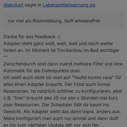
zuletzt editiert von
@
skokarl
sagte in
Lebensmittelwarnung.de
:
nur mal als Rückmeldung, läuft einwandfrei
Danke für das Feedback :)
Adapter steht ganz weit, weit, weit und noch weiter
hinten an. Im Moment ist Trockenbau im Bad wichtiger
^^
Zwischendurch sind dann zuerst mehrere Filter und eine
da freut man sich doch auf Deinen ersten Adapter
Automatik für die Datenpunkte dran.
Hast Du Dich schon entschieden ob Du den Email
Ich weiß auch nicht ob man auf "Teufel komm raus" für
Adapter ( für ankommmende Mails )
alles einen Adapter braucht. Der frisst auch immer
oder den Wecker/Timer/Counter Adapter favorisierst ?
schönes Wochenende
Ressourcen. Ist natürlich schöner zu konfigurieren, aber
z.B. "hier" braucht das JS nur alle x Stunden mal kurz
paar Ressourcen. Der Scheduler fällt da kaum ins
Gewicht. Als Adapter sieht das dann bspw. anders aus.
Meist konfiguriert man auch nur einmal und dann läuft
es bis zum nächsten Update still vor sich hin.