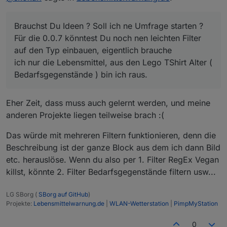
Umfrage starten ?
den Typ einbauen, eigentlich brauche
ich nur die Lebensmittel, aus den Lego TShirt Alter (
Besten Gruß
Brauchst Du Ideen ? Soll ich ne Umfrage starten ?
Bedarfsgegenstände ) bin ich raus.
Für die 0.0.7 könntest Du noch nen leichten Filter
auf den Typ einbauen, eigentlich brauche
ich nur die Lebensmittel, aus den Lego TShirt Alter (
Bedarfsgegenstände ) bin ich raus.
Eher Zeit, dass muss auch gelernt werden, und meine
anderen Projekte liegen teilweise brach :(
Das würde mit mehreren Filtern funktionieren, denn die
Beschreibung ist der ganze Block aus dem ich dann Bild
etc. herauslöse. Wenn du also per 1. Filter RegEx Vegan
killst, könnte 2. Filter Bedarfsgegenstände filtern usw...
LG SBorg (
SBorg auf GitHub
)
Projekte:
Lebensmittelwarnung.de
|
WLAN-Wetterstation
|
PimpMyStation
0