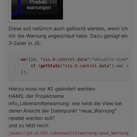
der Datenpunkt "neue_Warnung" zurück gesetzt :)
Diese soll natürlich auch gelöscht werden, wenn ich
mir die Warnung angeschaut habe. Dazu genügt ein
3-Zeiler in JS:
on
({
id
: 
"vis.0.control.data"
/*aktuelle View*/
, 
if
 (
getState
(
"vis.0.control.data"
).
val
 == 
'
});
Hierzu muss nur #2 geändert werden:
HAMS: der Projektname
info_Lebensmittelwarnung: wie heist die View bei
deren Ansicht der Datenpunkt "neue_Warnung"
resetet werden soll?
und zu letzt noch
javascript.0.VIS.Lebensmittelwarnung.neue_Warnung