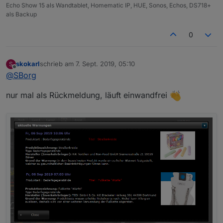
Echo Show 15 als Wandtablet, Homematic IP, HUE, Sonos, Echos, DS718+
als Backup
0
skokarl
schrieb am
7. Sept. 2019, 05:10
S
zuletzt editiert von
Offline
@
SBorg
nur mal als Rückmeldung, läuft einwandfrei