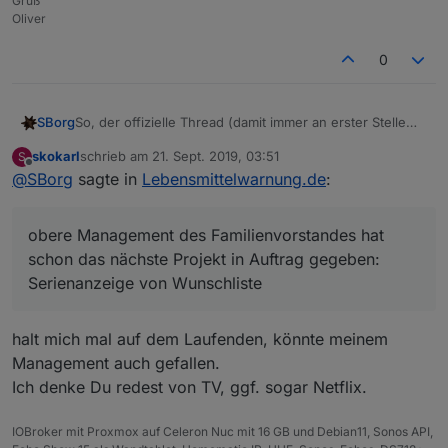
Gruß
ich öffne die VIEW als Popup,
Oliver
mit dem jqui-container-Icon-view in jqui Dialaog
Einstellungen :
0
So, der offizielle Thread (damit immer an erster Stelle
SBorg
die aktuellste Version ersichtlich ist):
skokarl
schrieb am
21. Sept. 2019, 03:51
S
https://forum.iobroker.net/topic/25223/javascript-für-
Sind zwar noch zwei Baustellen offen (Datenpunkte u.
zuletzt editiert von
Offline
@
SBorg
sagte in
Lebensmittelwarnung.de
:
warnungen-von-lebensmittelwarnung
Filter), aber das obere Management des
Familienvorstandes hat schon das nächste Projekt in
Auftrag gegeben:
Serienanzeige von Wunschliste
obere Management des Familienvorstandes hat
schon das nächste Projekt in Auftrag gegeben:
Serienanzeige von Wunschliste
halt mich mal auf dem Laufenden, könnte meinem
Management auch gefallen.
Ich denke Du redest von TV, ggf. sogar Netflix.
IOBroker mit Proxmox auf Celeron Nuc mit 16 GB und Debian11, Sonos API,