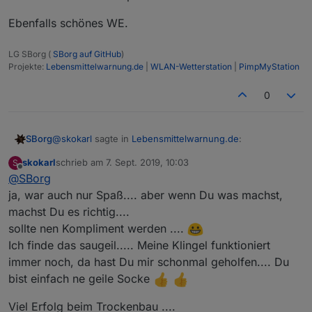
Ebenfalls schönes WE.
LG SBorg (
SBorg auf GitHub
)
Projekte:
Lebensmittelwarnung.de
|
WLAN-Wetterstation
|
PimpMyStation
0
@
skokarl
sagte in
Lebensmittelwarnung.de
:
SBorg
skokarl
schrieb am
7. Sept. 2019, 10:03
S
zuletzt editiert von
Offline
@
SBorg
nur mal als Rückmeldung, läuft einwandfrei
ja, war auch nur Spaß.... aber wenn Du was machst,
machst Du es richtig....
Danke für das Feedback :)
Adapter steht ganz weit, weit, weit und noch weiter
sollte nen Kompliment werden ....
hinten an. Im Moment ist Trockenbau im Bad wichtiger
Ebenfalls schönes WE.
Ich finde das saugeil..... Meine Klingel funktioniert
^^
immer noch, da hast Du mir schonmal geholfen.... Du
Zwischendurch sind dann zuerst mehrere Filter und
bist einfach ne geile Socke
eine Automatik für die Datenpunkte dran.
Ich weiß auch nicht ob man auf "Teufel komm raus" für
alles einen Adapter braucht. Der frisst auch immer
Viel Erfolg beim Trockenbau ....