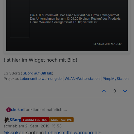
(ist hier im Widget noch mit Bild)
LG SBorg (
SBorg auf GitHub
)
Projekte:
Lebensmittelwarnung.de
|
WLAN-Wetterstation
|
PimpMyStation
0
funktioniert natürlich.
skokarl
S
SBorg, wir müssen reden.
SBorg
FORUM TESTING
MOST ACTIVE
In der Qualität in der Du das hier ablieferst, wird es Zeit
Offline
schrieb am
2. Sept. 2019, 15:53
für Deinen
zuletzt editiert von
@
skokarl
sagte in
Lebensmittelwarnung.de
:
ersten Adapter. Brauchst Du Ideen ? Soll ich ne
Für die 0.0.7 könntest Du noch nen leichten Filter auf