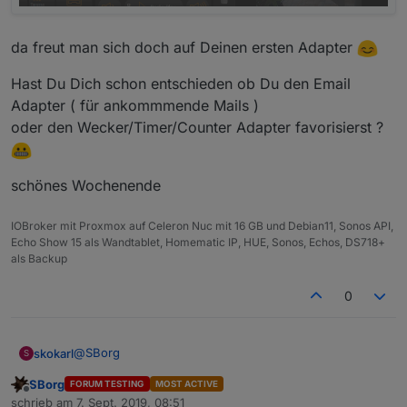
da freut man sich doch auf Deinen ersten Adapter
Hast Du Dich schon entschieden ob Du den Email
Adapter ( für ankommmende Mails )
oder den Wecker/Timer/Counter Adapter favorisierst ?
schönes Wochenende
IOBroker mit Proxmox auf Celeron Nuc mit 16 GB und Debian11, Sonos API,
Echo Show 15 als Wandtablet, Homematic IP, HUE, Sonos, Echos, DS718+
als Backup
0
@
SBorg
skokarl
S
SBorg
FORUM TESTING
MOST ACTIVE
nur mal als Rückmeldung, läuft einwandfrei
Offline
schrieb am
7. Sept. 2019, 08:51