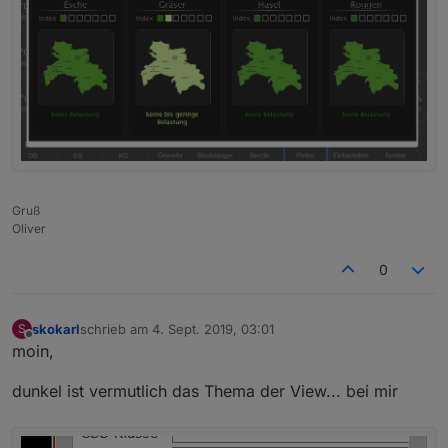
UWZ-Widgets:
Gruß
Oliver
0
skokarl
schrieb am
4. Sept. 2019, 03:01
S
zuletzt editiert von
Offline
moin,
dunkel ist vermutlich das Thema der View... bei mir