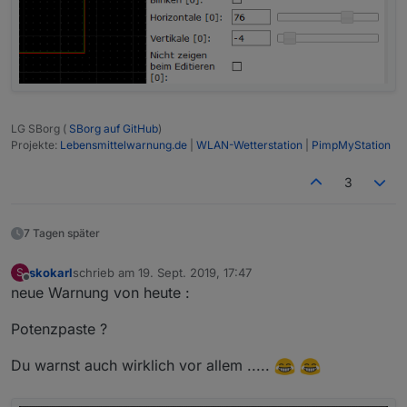
LG SBorg (
SBorg auf GitHub
)
Projekte:
Lebensmittelwarnung.de
|
WLAN-Wetterstation
|
PimpMyStation
3
7 Tagen später
skokarl
schrieb am
19. Sept. 2019, 17:47
S
zuletzt editiert von
Offline
neue Warnung von heute :
Potenzpaste ?
Du warnst auch wirklich vor allem .....