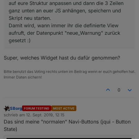
auf eure Struktur anpassen und dann die 3 Zeilen
ganz unten an euer JS anhängen, speichern und
Skript neu starten.
Damit wird, wann immer ihr die definierte View
aufruft, der Datenpunkt "neue_Warnung" zurück
gesetzt :)
Super, welches Widget hast du dafür genommen?
Bitte benutzt das Voting rechts unten im Beitrag wenn er euch geholfen hat.
Immer Daten sichern!
0
SBorg
FORUM TESTING
MOST ACTIVE
Offline
schrieb am
12. Sept. 2019, 12:15
zuletzt editiert von
Das sind meine "normalen" Navi-Buttons (jqui - Button
State)