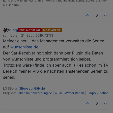
Echo Show 15 als Wandtablet, Homematic IP, HUE, Sonos, Echos, DS718+
als Backup
0
SBorg
FORUM TESTING
MOST ACTIVE
gemeldet wird die neue Warnung auf meiner Startview
Offline
schrieb am
21. Sept. 2019, 12:53
zuletzt editiert von
Meiner einer + das Management verwalten die Serien
auf
wunschliste.de
Der Sat-Receiver holt sich dann per Plugin die Daten
von wunschliste und programmiert sich selbst.
Trotzdem wäre (finde ich aber auch ;) ) es schön im TV-
Bereich meiner VIS die nächsten anstehenden Serien zu
sehen.
LG SBorg (
SBorg auf GitHub
)
Projekte:
Lebensmittelwarnung.de
|
WLAN-Wetterstation
|
PimpMyStation
0