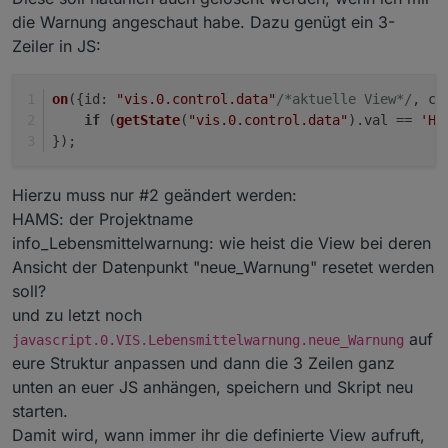
die Warnung angeschaut habe. Dazu genügt ein 3-
Zeiler in JS:
on
({
id
: 
"vis.0.control.data"
/*aktuelle View*/
, 
ch
if
 (
getState
(
"vis.0.control.data"
).
val
 == 
'HA
});
Hierzu muss nur #2 geändert werden:
HAMS: der Projektname
info_Lebensmittelwarnung: wie heist die View bei deren
Ansicht der Datenpunkt "neue_Warnung" resetet werden
soll?
und zu letzt noch
auf
javascript.0.VIS.Lebensmittelwarnung.neue_Warnung
eure Struktur anpassen und dann die 3 Zeilen ganz
unten an euer JS anhängen, speichern und Skript neu
starten.
Damit wird, wann immer ihr die definierte View aufruft,