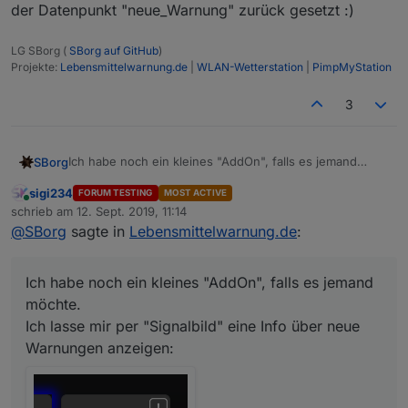
der Datenpunkt "neue_Warnung" zurück gesetzt :)
LG SBorg (
SBorg auf GitHub
)
Projekte:
Lebensmittelwarnung.de
|
WLAN-Wetterstation
|
PimpMyStation
3
Ich habe noch ein kleines "AddOn", falls es jemand
SBorg
möchte.
sigi234
FORUM TESTING
MOST ACTIVE
Ich lasse mir per "Signalbild" eine Info über neue
on({id: "vis.0.control.data"/*aktuelle View*/, 
Online
schrieb am
12. Sept. 2019, 11:14
Warnungen anzeigen:
    if (getState("vis.0.control.data").val == 
zuletzt editiert von
Hierzu muss nur #2 geändert werden:
@
SBorg
sagte in
Lebensmittelwarnung.de
:
HAMS: der Projektname
info_Lebensmittelwarnung: wie heist die View bei deren
Ansicht der Datenpunkt "neue_Warnung" resetet
Ich habe noch ein kleines "AddOn", falls es jemand
werden soll?
möchte.
und zu letzt noch
Diese soll natürlich auch gelöscht werden, wenn ich mir
Ich lasse mir per "Signalbild" eine Info über neue
javascript.0.VIS.Lebensmittelwarnung.neue_Wa
die Warnung angeschaut habe. Dazu genügt ein 3-
Warnungen anzeigen:
rnung
auf eure Struktur anpassen und dann die 3
Zeiler in JS:
Zeilen ganz unten an euer JS anhängen, speichern und
Skript neu starten.
Damit wird, wann immer ihr die definierte View aufruft,