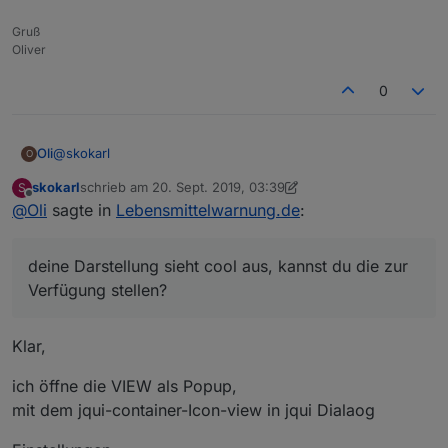
Gruß
Oliver
0
@
skokarl
Oli
O
skokarl
schrieb am
20. Sept. 2019, 03:39
S
deine Darstellung sieht cool aus, kannst du die zur
zuletzt editiert von skokarl
Offline
@
Oli
sagte in
Lebensmittelwarnung.de
:
Verfügung stellen?
Gruß Oliver
deine Darstellung sieht cool aus, kannst du die zur
Verfügung stellen?
Klar,
ich öffne die VIEW als Popup,
mit dem jqui-container-Icon-view in jqui Dialaog