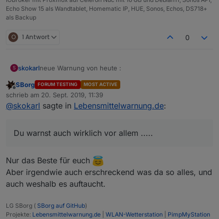
Echo Show 15 als Wandtablet, Homematic IP, HUE, Sonos, Echos, DS718+
als Backup
O
1 Antwort
0
neue Warnung von heute :
skokarl
S
SBorg
FORUM TESTING
MOST ACTIVE
Potenzpaste ?
Offline
schrieb am
20. Sept. 2019, 11:39
zuletzt editiert von
@
skokarl
sagte in
Lebensmittelwarnung.de
:
Du warnst auch wirklich vor allem .....
Du warnst auch wirklich vor allem .....
Nur das Beste für euch
Aber irgendwie auch erschreckend was da so alles, und
auch weshalb es auftaucht.
LG SBorg (
SBorg auf GitHub
)
Projekte:
Lebensmittelwarnung.de
|
WLAN-Wetterstation
|
PimpMyStation