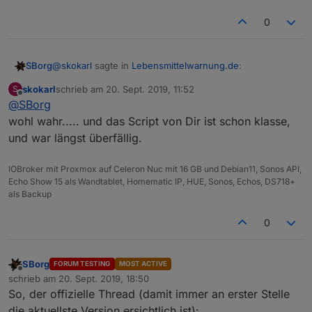
0
@
skokarl
sagte in
Lebensmittelwarnung.de
:
SBorg
skokarl
schrieb am
20. Sept. 2019, 11:52
S
zuletzt editiert von
Offline
@
SBorg
Du warnst auch wirklich vor allem .....
wohl wahr..... und das Script von Dir ist schon klasse,
und war längst überfällig.
Nur das Beste für euch
Aber irgendwie auch erschreckend was da so alles, und
auch weshalb es auftaucht.
IOBroker mit Proxmox auf Celeron Nuc mit 16 GB und Debian11, Sonos API,
Echo Show 15 als Wandtablet, Homematic IP, HUE, Sonos, Echos, DS718+
als Backup
0
SBorg
FORUM TESTING
MOST ACTIVE
Offline
schrieb am
20. Sept. 2019, 18:50
zuletzt editiert von
So, der offizielle Thread (damit immer an erster Stelle
die aktuellste Version ersichtlich ist):