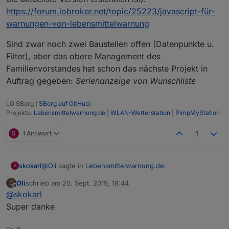
https://forum.iobroker.net/topic/25223/javascript-für-
warnungen-von-lebensmittelwarnung
Sind zwar noch zwei Baustellen offen (Datenpunkte u.
Filter), aber das obere Management des
Familienvorstandes hat schon das nächste Projekt in
Auftrag gegeben:
Serienanzeige von Wunschliste
LG SBorg (
SBorg auf GitHub
)
Projekte:
Lebensmittelwarnung.de
|
WLAN-Wetterstation
|
PimpMyStation
S
1 Antwort
1
@
Oli
sagte in
Lebensmittelwarnung.de
:
skokarl
S
Oli
schrieb am
20. Sept. 2019, 19:44
O
zuletzt editiert von
Offline
@
skokarl
deine Darstellung sieht cool aus, kannst du die
zur Verfügung stellen?
Super danke
Klar,