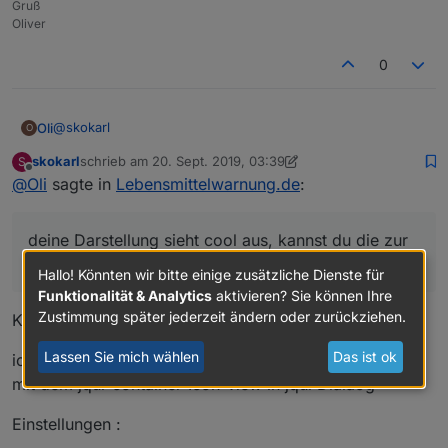
Gruß
Oliver
0
@
skokarl
Oli
O
skokarl
schrieb am
20. Sept. 2019, 03:39
S
deine Darstellung sieht cool aus, kannst du die zur
zuletzt editiert von skokarl
Offline
@
Oli
sagte in
Lebensmittelwarnung.de
:
Verfügung stellen?
Gruß Oliver
deine Darstellung sieht cool aus, kannst du die zur
Verfügung stellen?
Hallo! Könnten wir bitte einige zusätzliche Dienste für
Funktionalität & Analytics
aktivieren? Sie können Ihre
Zustimmung später jederzeit ändern oder zurückziehen.
Klar,
Lassen Sie mich wählen
Das ist ok
ich öffne die VIEW als Popup,
mit dem jqui-container-Icon-view in jqui Dialaog
Einstellungen :