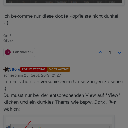
Ich bekomme nur diese doofe Kopfleiste nicht dunkel
:-)
Gruß
Oliver
S
1 Antwort
1
SBorg
FORUM TESTING
MOST ACTIVE
Offline
schrieb am
25. Sept. 2019, 21:27
zuletzt editiert von
Immer schön die verschiedenen Umsetzungen zu sehen
:)
Du musst nur bei der entsprechenden View auf "View"
klicken und ein dunkles Thema wie bspw.
Dark Hive
wählen: