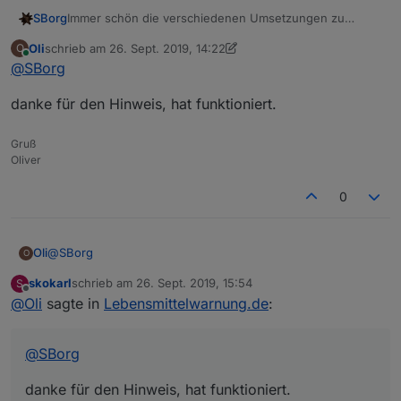
SBorg
Immer schön die verschiedenen Umsetzungen zu
sehen :)
Oli
schrieb am
26. Sept. 2019, 14:22
O
Du musst nur bei der entsprechenden View auf "View"
zuletzt editiert von Oli
Online
@
SBorg
klicken und ein dunkles Thema wie bspw.
Dark Hive
wählen:
danke für den Hinweis, hat funktioniert.
Gruß
Oliver
0
@
SBorg
Oli
O
skokarl
schrieb am
26. Sept. 2019, 15:54
S
danke für den Hinweis, hat funktioniert.
zuletzt editiert von
Offline
@
Oli
sagte in
Lebensmittelwarnung.de
:
@
SBorg
danke für den Hinweis, hat funktioniert.