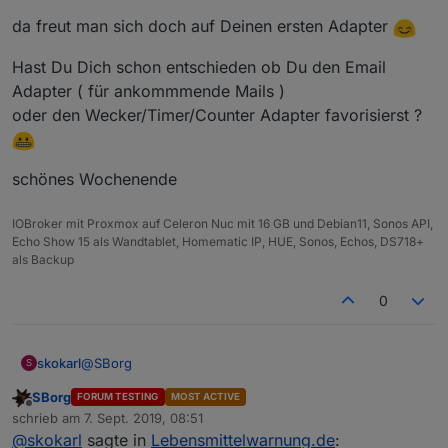
da freut man sich doch auf Deinen ersten Adapter
Hast Du Dich schon entschieden ob Du den Email
Adapter ( für ankommmende Mails )
oder den Wecker/Timer/Counter Adapter favorisierst ?
schönes Wochenende
IOBroker mit Proxmox auf Celeron Nuc mit 16 GB und Debian11, Sonos API,
Echo Show 15 als Wandtablet, Homematic IP, HUE, Sonos, Echos, DS718+
als Backup
0
@
SBorg
skokarl
S
SBorg
FORUM TESTING
MOST ACTIVE
nur mal als Rückmeldung, läuft einwandfrei
Offline
schrieb am
7. Sept. 2019, 08:51
zuletzt editiert von
@
skokarl
sagte in
Lebensmittelwarnung.de
: