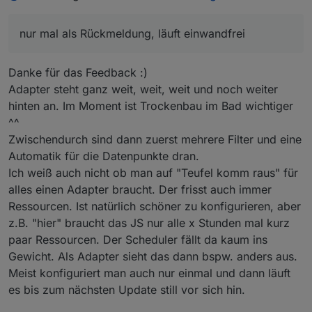
nur mal als Rückmeldung, läuft einwandfrei
Danke für das Feedback :)
Adapter steht ganz weit, weit, weit und noch weiter
hinten an. Im Moment ist Trockenbau im Bad wichtiger
^^
Zwischendurch sind dann zuerst mehrere Filter und eine
da freut man sich doch auf Deinen ersten Adapter
Automatik für die Datenpunkte dran.
Hast Du Dich schon entschieden ob Du den Email
Ich weiß auch nicht ob man auf "Teufel komm raus" für
Adapter ( für ankommmende Mails )
alles einen Adapter braucht. Der frisst auch immer
oder den Wecker/Timer/Counter Adapter favorisierst ?
schönes Wochenende
Ressourcen. Ist natürlich schöner zu konfigurieren, aber
z.B. "hier" braucht das JS nur alle x Stunden mal kurz
paar Ressourcen. Der Scheduler fällt da kaum ins
Gewicht. Als Adapter sieht das dann bspw. anders aus.
Meist konfiguriert man auch nur einmal und dann läuft
es bis zum nächsten Update still vor sich hin.