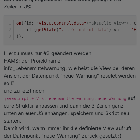
Zeiler in JS:
on
({
id
: 
"vis.0.control.data"
/*aktuelle View*/
, 
ch
if
 (
getState
(
"vis.0.control.data"
).
val
 == 
'HA
});
Hierzu muss nur #2 geändert werden:
HAMS: der Projektname
info_Lebensmittelwarnung: wie heist die View bei deren
Ansicht der Datenpunkt "neue_Warnung" resetet werden
soll?
und zu letzt noch
auf
javascript.0.VIS.Lebensmittelwarnung.neue_Warnung
eure Struktur anpassen und dann die 3 Zeilen ganz
unten an euer JS anhängen, speichern und Skript neu
starten.
Damit wird, wann immer ihr die definierte View aufruft,
der Datenpunkt "neue_Warnung" zurück gesetzt :)