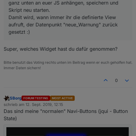
ganz unten an euer JS anhängen, speichern und
Skript neu starten.
Damit wird, wann immer ihr die definierte View
aufruft, der Datenpunkt "neue_Warnung" zurück
gesetzt :)
Super, welches Widget hast du dafür genommen?
Bitte benutzt das Voting rechts unten im Beitrag wenn er euch geholfen hat.
Immer Daten sichern!
0
SBorg
FORUM TESTING
MOST ACTIVE
Offline
schrieb am
12. Sept. 2019, 12:15
zuletzt editiert von
Das sind meine "normalen" Navi-Buttons (jqui - Button
State)