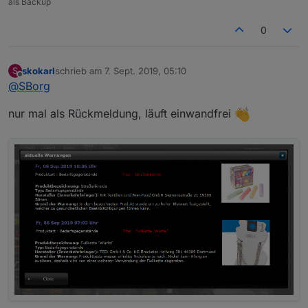
als Backup
0
skokarl
schrieb am
7. Sept. 2019, 05:10
S
zuletzt editiert von
Offline
@
SBorg
nur mal als Rückmeldung, läuft einwandfrei