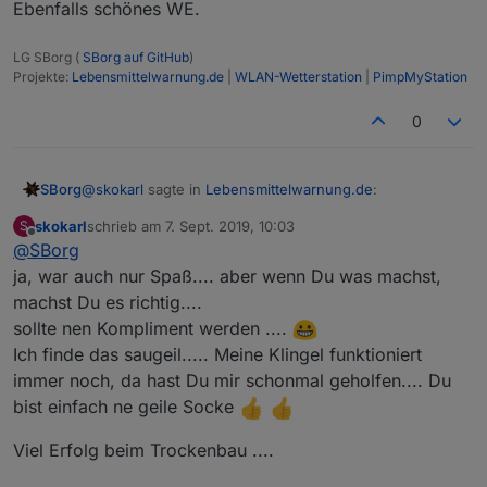
Ebenfalls schönes WE.
LG SBorg (
SBorg auf GitHub
)
Projekte:
Lebensmittelwarnung.de
|
WLAN-Wetterstation
|
PimpMyStation
0
@
skokarl
sagte in
Lebensmittelwarnung.de
:
SBorg
skokarl
schrieb am
7. Sept. 2019, 10:03
S
zuletzt editiert von
Offline
@
SBorg
nur mal als Rückmeldung, läuft einwandfrei
ja, war auch nur Spaß.... aber wenn Du was machst,
machst Du es richtig....
Danke für das Feedback :)
Adapter steht ganz weit, weit, weit und noch weiter
sollte nen Kompliment werden ....
hinten an. Im Moment ist Trockenbau im Bad wichtiger
Ebenfalls schönes WE.
Ich finde das saugeil..... Meine Klingel funktioniert
^^
immer noch, da hast Du mir schonmal geholfen.... Du
Zwischendurch sind dann zuerst mehrere Filter und
bist einfach ne geile Socke
eine Automatik für die Datenpunkte dran.
Ich weiß auch nicht ob man auf "Teufel komm raus" für
alles einen Adapter braucht. Der frisst auch immer
Viel Erfolg beim Trockenbau ....
Ressourcen. Ist natürlich schöner zu konfigurieren, aber