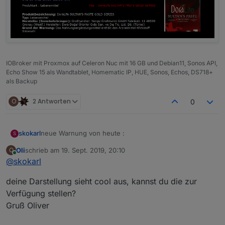
IOBroker mit Proxmox auf Celeron Nuc mit 16 GB und Debian11, Sonos API,
Echo Show 15 als Wandtablet, Homematic IP, HUE, Sonos, Echos, DS718+
als Backup
O
2 Antworten
0
neue Warnung von heute :
skokarl
S
Oli
schrieb am
19. Sept. 2019, 20:10
O
Potenzpaste ?
zuletzt editiert von
Online
@
skokarl
Du warnst auch wirklich vor allem .....
deine Darstellung sieht cool aus, kannst du die zur
Verfügung stellen?
Gruß Oliver