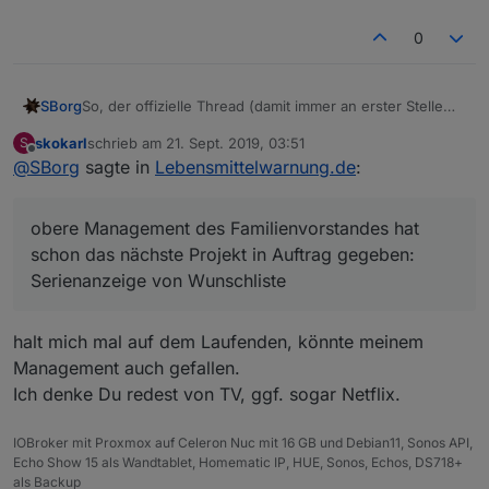
Einstellungen :
0
So, der offizielle Thread (damit immer an erster Stelle
SBorg
die aktuellste Version ersichtlich ist):
skokarl
schrieb am
21. Sept. 2019, 03:51
S
https://forum.iobroker.net/topic/25223/javascript-für-
Sind zwar noch zwei Baustellen offen (Datenpunkte u.
zuletzt editiert von
Offline
@
SBorg
sagte in
Lebensmittelwarnung.de
:
warnungen-von-lebensmittelwarnung
Filter), aber das obere Management des
Familienvorstandes hat schon das nächste Projekt in
Auftrag gegeben:
Serienanzeige von Wunschliste
obere Management des Familienvorstandes hat
schon das nächste Projekt in Auftrag gegeben:
Serienanzeige von Wunschliste
halt mich mal auf dem Laufenden, könnte meinem
Management auch gefallen.
Ich denke Du redest von TV, ggf. sogar Netflix.
IOBroker mit Proxmox auf Celeron Nuc mit 16 GB und Debian11, Sonos API,
Echo Show 15 als Wandtablet, Homematic IP, HUE, Sonos, Echos, DS718+
als Backup