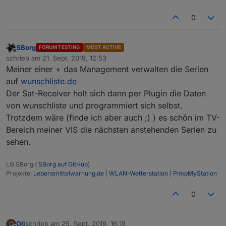
0
SBorg
FORUM TESTING
MOST ACTIVE
gemeldet wird die neue Warnung auf meiner Startview
Offline
schrieb am
21. Sept. 2019, 12:53
zuletzt editiert von
Meiner einer + das Management verwalten die Serien
auf
wunschliste.de
Der Sat-Receiver holt sich dann per Plugin die Daten
von wunschliste und programmiert sich selbst.
Trotzdem wäre (finde ich aber auch ;) ) es schön im TV-
Bereich meiner VIS die nächsten anstehenden Serien zu
sehen.
LG SBorg (
SBorg auf GitHub
)
Projekte:
Lebensmittelwarnung.de
|
WLAN-Wetterstation
|
PimpMyStation
0
( von SBorg, siehe oben )
Oli
schrieb am
25. Sept. 2019, 16:18
O