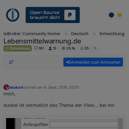
Weiter zum Inhalt
ioBroker Community Home
Deutsch
Entwicklung
Lebensmittelwarnung.de
Entwicklung
101
13
25.1k
25
Anmelden zum Antworten
skokarl
schrieb am
4. Sept. 2019, 03:01
S
zuletzt editiert von
Offline
moin,
dunkel ist vermutlich das Thema der View... bei mir