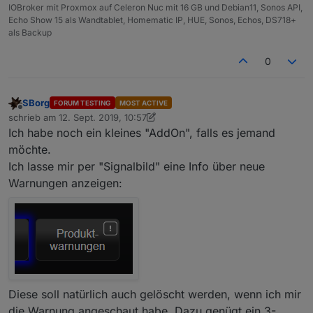
z.B. "hier" braucht das JS nur alle x Stunden mal kurz
IOBroker mit Proxmox auf Celeron Nuc mit 16 GB und Debian11, Sonos API,
paar Ressourcen. Der Scheduler fällt da kaum ins
Echo Show 15 als Wandtablet, Homematic IP, HUE, Sonos, Echos, DS718+
Gewicht. Als Adapter sieht das dann bspw. anders aus.
als Backup
Meist konfiguriert man auch nur einmal und dann läuft
es bis zum nächsten Update still vor sich hin.
0
SBorg
FORUM TESTING
MOST ACTIVE
Offline
schrieb am
12. Sept. 2019, 10:57
zuletzt editiert von SBorg
9. Dez. 2019, 12:59
Ich habe noch ein kleines "AddOn", falls es jemand
möchte.
Ich lasse mir per "Signalbild" eine Info über neue
Warnungen anzeigen:
Diese soll natürlich auch gelöscht werden, wenn ich mir
die Warnung angeschaut habe. Dazu genügt ein 3-