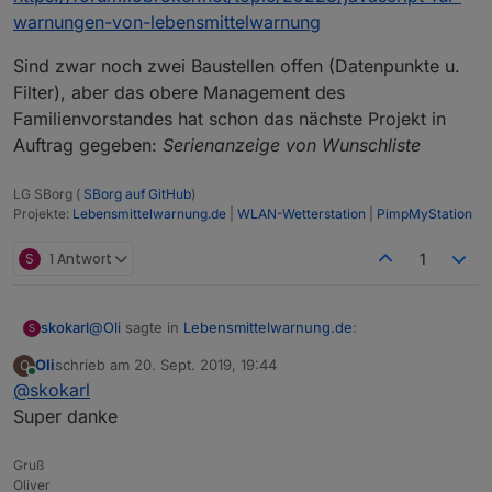
warnungen-von-lebensmittelwarnung
Sind zwar noch zwei Baustellen offen (Datenpunkte u.
Filter), aber das obere Management des
Familienvorstandes hat schon das nächste Projekt in
Auftrag gegeben:
Serienanzeige von Wunschliste
LG SBorg (
SBorg auf GitHub
)
Projekte:
Lebensmittelwarnung.de
|
WLAN-Wetterstation
|
PimpMyStation
S
1 Antwort
1
@
Oli
sagte in
Lebensmittelwarnung.de
:
skokarl
S
Oli
schrieb am
20. Sept. 2019, 19:44
O
zuletzt editiert von
Online
@
skokarl
deine Darstellung sieht cool aus, kannst du die
zur Verfügung stellen?
Super danke
Klar,
Gruß
ich öffne die VIEW als Popup,
Oliver
mit dem jqui-container-Icon-view in jqui Dialaog