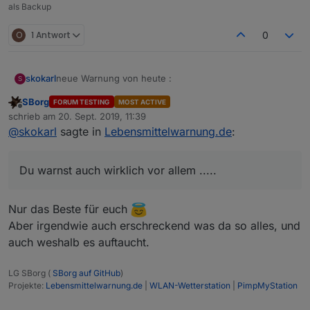
als Backup
O
1 Antwort
0
neue Warnung von heute :
skokarl
S
SBorg
FORUM TESTING
MOST ACTIVE
Potenzpaste ?
Offline
schrieb am
20. Sept. 2019, 11:39
zuletzt editiert von
@
skokarl
sagte in
Lebensmittelwarnung.de
:
Du warnst auch wirklich vor allem .....
Du warnst auch wirklich vor allem .....
Nur das Beste für euch
Aber irgendwie auch erschreckend was da so alles, und
auch weshalb es auftaucht.
LG SBorg (
SBorg auf GitHub
)
Projekte:
Lebensmittelwarnung.de
|
WLAN-Wetterstation
|
PimpMyStation