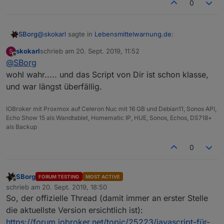
0
@
skokarl
sagte in
Lebensmittelwarnung.de
:
SBorg
skokarl
schrieb am
20. Sept. 2019, 11:52
S
zuletzt editiert von
Offline
@
SBorg
Du warnst auch wirklich vor allem .....
wohl wahr..... und das Script von Dir ist schon klasse,
und war längst überfällig.
Nur das Beste für euch
Aber irgendwie auch erschreckend was da so alles, und
auch weshalb es auftaucht.
IOBroker mit Proxmox auf Celeron Nuc mit 16 GB und Debian11, Sonos API,
Echo Show 15 als Wandtablet, Homematic IP, HUE, Sonos, Echos, DS718+
als Backup
0
SBorg
FORUM TESTING
MOST ACTIVE
Offline
schrieb am
20. Sept. 2019, 18:50
zuletzt editiert von
So, der offizielle Thread (damit immer an erster Stelle
die aktuellste Version ersichtlich ist):
https://forum.iobroker.net/topic/25223/javascript-für-