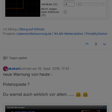
LG SBorg (
SBorg auf GitHub
)
Projekte:
Lebensmittelwarnung.de
|
WLAN-Wetterstation
|
PimpMyStation
3
7 Tagen später
skokarl
schrieb am
19. Sept. 2019, 17:47
S
zuletzt editiert von
Offline
neue Warnung von heute :
Potenzpaste ?
Du warnst auch wirklich vor allem .....