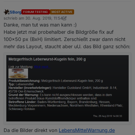
SBorg
FORUM TESTING
MOST ACTIVE
Offline
schrieb am
30. Aug. 2019, 11:54
zuletzt editiert von SBorg
Danke, man tut was man kann :)
Habe jetzt mal probehalber die Bildgröße fix auf
100x50 px (BxH) limitiert. Zerschießt zwar dann nicht
mehr das Layout, staucht aber uU. das Bild ganz schön:
Da die Bilder direkt von
LebensMittelWarnung.de