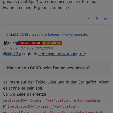
genauso viel Spaß wie das umsetzen...sofern man
iwann zu einem Ergebnis kommt :-)
0
@
SBorg
sagte in
Lebensmittelwarnung.de
:
sigi234
SBorg
FORUM TESTING
MOST ACTIVE
Offline
V0.0.2 ist auf GitHub Online: Titel, Link und Datum
schrieb am
27. Aug. 2019, 22:04
zuletzt editiert von
hinzugefügt.
@
sigi234
sagte in
Lebensmittelwarnung.de
:
Kann man
+0000
beim Datum weg lassen?
Kann man
+0000
beim Datum weg lassen?
Ja, steht auf der ToDo-Liste und in der 3er gefixt. Wenn
es schneller sein soll:
So um Zeile 81 ersetze
setState(DP+'.Nummer_'+i+'.Datum', entry.pubDate);
mit
setState(DP+'.Nummer_'+i+'.Datum',
entry.pubDate.substring(0, entry.pubDate.length-6));