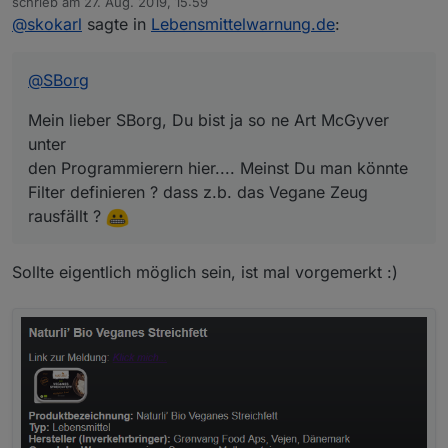
schrieb am
27. Aug. 2019, 15:59
den Programmierern hier.... Meinst Du man könnte
zuletzt editiert von
@
skokarl
sagte in
Lebensmittelwarnung.de
:
Filter definieren ? dass z.b. das Vegane Zeug rausfällt
?
@
SBorg
Mein lieber SBorg, Du bist ja so ne Art McGyver
unter
den Programmierern hier.... Meinst Du man könnte
Filter definieren ? dass z.b. das Vegane Zeug
rausfällt ?
Sollte eigentlich möglich sein, ist mal vorgemerkt :)