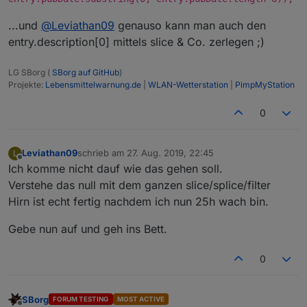
...und
@
Leviathan09
genauso kann man auch den
entry.description[0] mittels slice & Co. zerlegen ;)
LG SBorg (
SBorg auf GitHub
)
Projekte:
Lebensmittelwarnung.de
|
WLAN-Wetterstation
|
PimpMyStation
0
Leviathan09
schrieb am
27. Aug. 2019, 22:45
L
zuletzt editiert von
Offline
Ich komme nicht dauf wie das gehen soll.
Verstehe das null mit dem ganzen slice/splice/filter
Hirn ist echt fertig nachdem ich nun 25h wach bin.
Gebe nun auf und geh ins Bett.
0
SBorg
FORUM TESTING
MOST ACTIVE