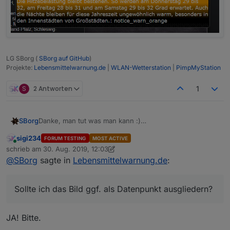
LG SBorg (
SBorg auf GitHub
)
Projekte:
Lebensmittelwarnung.de
|
WLAN-Wetterstation
|
PimpMyStation
S
2 Antworten
1
Danke, man tut was man kann :)
SBorg
Habe jetzt mal probehalber die Bildgröße fix auf 100x50
sigi234
FORUM TESTING
MOST ACTIVE
px (BxH) limitiert. Zerschießt zwar dann nicht mehr das
@
skokarl
Online
schrieb am
30. Aug. 2019, 12:03
Layout, staucht aber uU. das Bild ganz schön:
Ich nutze kleine Pictogramme die ich hervorhebe wenn
zuletzt editiert von sigi234
@
SBorg
sagte in
Lebensmittelwarnung.de
:
was anliegt. Per Klick darauf öffnet sich dann bspw.
eine einfache PopUp-View, oder eine eigene View:
Sollte ich das Bild ggf. als Datenpunkt ausgliedern?
JA! Bitte.