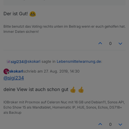
Der ist Gut!
Bitte benutzt das Voting rechts unten im Beitrag wenn er euch geholfen hat.
Immer Daten sichern!
0
@
skokarl
sagte in
Lebensmittelwarnung.de
:
sigi234
skokarl
schrieb am
27. Aug. 2019, 14:30
S
zuletzt editiert von
Offline
@
sigi234
das Vegane Zeug rausfällt ?
deine View ist auch schon gut
Der ist Gut!
IOBroker mit Proxmox auf Celeron Nuc mit 16 GB und Debian11, Sonos API,
Echo Show 15 als Wandtablet, Homematic IP, HUE, Sonos, Echos, DS718+
als Backup
0