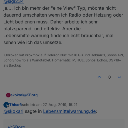
@
sigi234
das könnte ich ständig in meiner Hauptview oben
laufen lassen.
ja.... ich bin mehr der "eine View" Typ, möchte nicht
Ein Laufband baucht aber viele Ressourcen (hängt
dauernd umschalten wenn ich Radio oder Heizung oder
teilweise bei mir) .
Licht bedienen muss. Daher arbeite ich sehr
Ein DP Html und dann mit Sichtbarkeit wäre auch
gut..........
platzsparend, und effektiv. Aber die
Lebensmittelwarnung finde ich echt brauchbar, mal
sehen wie ich das umsetze.
IOBroker mit Proxmox auf Celeron Nuc mit 16 GB und Debian11, Sonos API,
Echo Show 15 als Wandtablet, Homematic IP, HUE, Sonos, Echos, DS718+
als Backup
0
@
SBorg
skokarl
S
Thisoft
schrieb am
27. Aug. 2019, 15:21
Mein lieber SBorg, Du bist ja so ne Art McGyver unter
zuletzt editiert von
Offline
@
skokarl
sagte in
Lebensmittelwarnung.de
:
den Programmierern hier.... Meinst Du man könnte
Filter definieren ? dass z.b. das Vegane Zeug rausfällt
?
@
SBorg