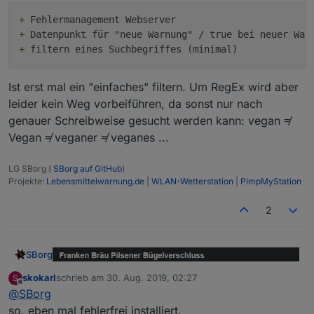
+
+
+
Ist erst mal ein "einfaches" filtern. Um RegEx wird aber
leider kein Weg vorbeiführen, da sonst nur nach
genauer Schreibweise gesucht werden kann: vegan ≠
Vegan ≠ veganer ≠ veganes ...
LG SBorg (
SBorg auf GitHub
)
Projekte:
Lebensmittelwarnung.de
|
WLAN-Wetterstation
|
PimpMyStation
2
SBorg
skokarl
schrieb am
30. Aug. 2019, 02:27
S
zuletzt editiert von
Offline
@
SBorg
so, eben mal fehlerfrei installiert.