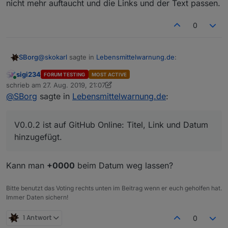
nicht mehr auftaucht und die Links und der Text passen.
0
@
skokarl
sagte in
Lebensmittelwarnung.de
:
SBorg
sigi234
FORUM TESTING
MOST ACTIVE
Online
@
SBorg
schrieb am
27. Aug. 2019, 21:07
zuletzt editiert von sigi234
@
SBorg
sagte in
Lebensmittelwarnung.de
:
Sollte eigentlich möglich sein, ist mal vorgemerkt :)
Mein lieber SBorg, Du bist ja so ne Art McGyver
unter
den Programmierern hier.... Meinst Du man könnte
V0.0.2 ist auf GitHub Online: Titel, Link und Datum
Filter definieren ? dass z.b. das Vegane Zeug
hinzugefügt.
rausfällt ?
Kann man
+0000
beim Datum weg lassen?
Bitte benutzt das Voting rechts unten im Beitrag wenn er euch geholfen hat.
Immer Daten sichern!
1 Antwort
0