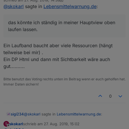
werden ? Eine eigene View für die Warnungen finde
zuletzt editiert von sigi234
@
skokarl
sagte in
Lebensmittelwarnung.de
:
ich nicht so dolle, nen Laufband über eine Zeile fände
ich geiler....das könnte ich ständig in meiner Hauptview
oben laufen lassen.
das könnte ich ständig in meiner Hauptview oben
laufen lassen.
Ein Laufband baucht aber viele Ressourcen (hängt
teilweise bei mir) .
Ein DP Html und dann mit Sichtbarkeit wäre auch
gut..........
Bitte benutzt das Voting rechts unten im Beitrag wenn er euch geholfen hat.
Immer Daten sichern!
0
@
skokarl
sagte in
Lebensmittelwarnung.de
:
sigi234
skokarl
schrieb am
27. Aug. 2019, 15:02
S
zuletzt editiert von
Offline