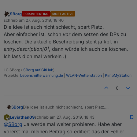
SBorg
FORUM TESTING
MOST ACTIVE
Offline
schrieb am
27. Aug. 2019, 18:40
zuletzt editiert von
Die Idee ist auch nicht schlecht, spart Platz.
Aber einfacher ist, schon
vor
dem setzen des DPs zu
löschen. Die aktuelle Beschreibung steht ja kpl. in
entry.description[0]
, dann würde ich auch da löschen.
Ich lass dich mal werkeln :)
LG SBorg (
SBorg auf GitHub
)
Projekte:
Lebensmittelwarnung.de
|
WLAN-Wetterstation
|
PimpMyStation
0
SBorg
Die Idee ist auch nicht schlecht, spart Platz.
Aber einfacher ist, schon
vor
dem setzen des DPs zu
Leviathan09
schrieb am
27. Aug. 2019, 18:43
L
löschen. Die aktuelle Beschreibung steht ja kpl. in
zuletzt editiert von
Offline
@
SBorg
Ja werde mal weiter probieren. Habe aber
entry.description[0]
, dann würde ich auch da löschen.
Ich lass dich mal werkeln :)
vorerst mal meinen Beitrag so editiert das der Fehler