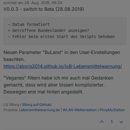
Offline
schrieb am
28. Aug. 2019, 09:34
zuletzt editiert von
V0.0.3 - switch to Beta (28.08.2019)
+
 betroffene Bundesländer anzeigen? 

Neuen Parameter "BuLand" in den User-Einstellungen
beachten.
https://sborg2014.github.io/ioB-Lebensmittelwarnung/
"Veganes" filtern habe ich mir auch mal Gedanken
gemacht, dass wird aber bisserl komplizierter.
Deswegen erst mal hinten angestellt.
LG SBorg (
SBorg auf GitHub
)
Projekte:
Lebensmittelwarnung.de
|
WLAN-Wetterstation
|
PimpMyStation
1