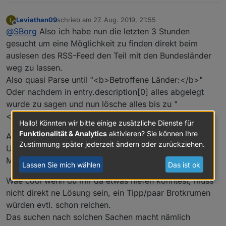
V0.0.2 ist auf GitHub Online: Titel, Link und Datum
hinzugefügt.
Leviathan09
schrieb am
27. Aug. 2019, 21:55
L
Kleiner Wermutstropfen: wirft beim ersten starten
Zum Update:
alle
Datenpunkte löschen. Am besten im
zuletzt editiert von
Offline
@
SBorg
Also ich habe nun die letzten 3 Stunden
(noch) jede Menge Fehler, da er wg. der vielen
JS den User-Einstellungensblock temporär kopieren,
Datenpunkte nicht schnell genug hinterher kommt diese
neue JS-Version hinein kopieren/überschreiben und
gesucht um eine Möglichkeit zu finden direkt beim
anzulegen, aber schon Daten schreiben möchte. Muss
den gespeicherten User-Block wieder überschreiben.
auslesen des RSS-Feed den Teil mit den Bundesländer
ich noch fixen. work a round: skript stoppen und
Dann spart man sich das conden :)
weg zu lassen.
einfach wieder starten.
Also quasi Parse until "<b>Betroffene Länder:</b>"
Oder nachdem in entry.description[0] alles abgelegt
wurde zu sagen und nun lösche alles bis zu "
<b>Betroffene Länder:</b>"
Hallo! Könnten wir bitte einige zusätzliche Dienste für
Funktionalität & Analytics
aktivieren? Sie können Ihre
Aber ich finde leider nichts.
Zustimmung später jederzeit ändern oder zurückziehen.
Und kenne mich auch einfach viel zu wenig mit derm
Materie Javascript, RSS, etc aus.
Lassen Sie mich wählen
Das ist ok
Wäe cool wenn du mir da etwas hlefen könntest, muss
nicht direkt ne Lösung sein, ein Tipp/paar Brotkrumen
würden evtl. schon reichen.
Das suchen nach solchen Sachen macht nämlich