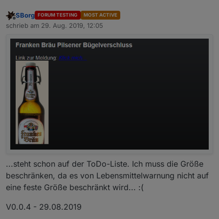
SBorg
FORUM TESTING
MOST ACTIVE
Offline
schrieb am
29. Aug. 2019, 12:05
zuletzt editiert von
...steht schon auf der ToDo-Liste. Ich muss die Größe
beschränken, da es von Lebensmittelwarnung nicht auf
eine feste Größe beschränkt wird... :(
V0.0.4 - 29.08.2019