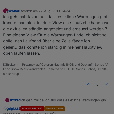
skokarl
schrieb am
27. Aug. 2019, 14:34
S
zuletzt editiert von
Offline
ich geh mal davon aus dass es etliche Warnungen gibt,
könnte man nicht in einer View eine Laufzeile haben wo
die aktuellen ständig angezeigt und erneuert werden ?
Eine eigene View für die Warnungen finde ich nicht so
dolle, nen Laufband über eine Zeile fände ich
geiler....das könnte ich ständig in meiner Hauptview
oben laufen lassen.
IOBroker mit Proxmox auf Celeron Nuc mit 16 GB und Debian11, Sonos API,
Echo Show 15 als Wandtablet, Homematic IP, HUE, Sonos, Echos, DS718+
als Backup
0
skokarl
ich geh mal davon aus dass es etliche Warnungen gibt,
S
könnte man nicht in einer View eine Laufzeile haben
sigi234
FORUM TESTING
MOST ACTIVE
wo die aktuellen ständig angezeigt und erneuert
Online
schrieb am
27. Aug. 2019, 14:38