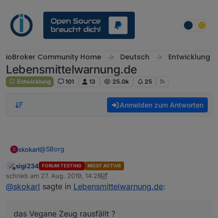
Weiter zum Inhalt
ioBroker Community Home
Deutsch
Entwicklung
Lebensmittelwarnung.de
Entwicklung
101
13
25.0k
25
Anmelden zum Antworten
@
SBorg
skokarl
S
sigi234
FORUM TESTING
MOST ACTIVE
Mein lieber SBorg, Du bist ja so ne Art McGyver unter
Online
schrieb am
27. Aug. 2019, 14:28
den Programmierern hier.... Meinst Du man könnte
zuletzt editiert von sigi234
@
skokarl
sagte in
Lebensmittelwarnung.de
:
Filter definieren ? dass z.b. das Vegane Zeug rausfällt
?
das Vegane Zeug rausfällt ?