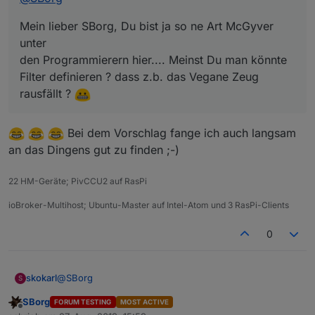
Mein lieber SBorg, Du bist ja so ne Art McGyver
unter
den Programmierern hier.... Meinst Du man könnte
Filter definieren ? dass z.b. das Vegane Zeug
rausfällt ?
Bei dem Vorschlag fange ich auch langsam
an das Dingens gut zu finden ;-)
22 HM-Geräte; PivCCU2 auf RasPi
ioBroker-Multihost; Ubuntu-Master auf Intel-Atom und 3 RasPi-Clients
0
@
SBorg
skokarl
S
SBorg
FORUM TESTING
MOST ACTIVE
Mein lieber SBorg, Du bist ja so ne Art McGyver unter
Offline