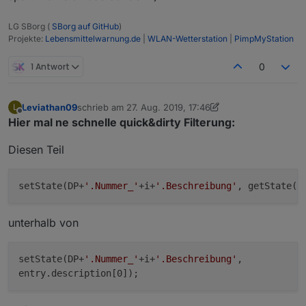
LG SBorg (
SBorg auf GitHub
)
Projekte:
Lebensmittelwarnung.de
|
WLAN-Wetterstation
|
PimpMyStation
1 Antwort
0
Leviathan09
schrieb am
27. Aug. 2019, 17:46
L
zuletzt editiert von Leviathan09
Offline
Hier mal ne schnelle quick&dirty Filterung:
Diesen Teil
setState(DP+
'.Nummer_'
+i+
'.Beschreibung'
, getState(D
unterhalb von
setState(DP+
'.Nummer_'
+i+
'.Beschreibung'
,
entry.description[0]);