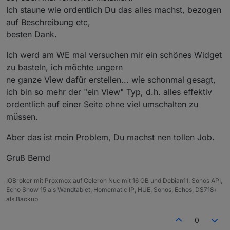
Ich staune wie ordentlich Du das alles machst, bezogen
auf Beschreibung etc,
besten Dank.
Ich werd am WE mal versuchen mir ein schönes Widget
...steht schon auf der ToDo-Liste. Ich muss die Größe
zu basteln, ich möchte ungern
beschränken, da es von Lebensmittelwarnung nicht auf
V0.0.4 - 29.08.2019
eine feste Größe beschränkt wird... :(
ne ganze View dafür erstellen... wie schonmal gesagt,
+ Fehlermanagement Webserver

ich bin so mehr der "ein View" Typ, d.h. alles effektiv
+ Datenpunkt für "neue Warnung" / true bei neue
ordentlich auf einer Seite ohne viel umschalten zu
Ist erst mal ein "einfaches" filtern. Um RegEx wird aber
leider kein Weg vorbeiführen, da sonst nur nach
müssen.
genauer Schreibweise gesucht werden kann: vegan ≠
Vegan ≠ veganer ≠ veganes ...
Aber das ist mein Problem, Du machst nen tollen Job.
Gruß Bernd
IOBroker mit Proxmox auf Celeron Nuc mit 16 GB und Debian11, Sonos API,
Echo Show 15 als Wandtablet, Homematic IP, HUE, Sonos, Echos, DS718+
als Backup
0