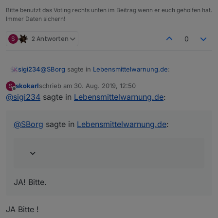
Bitte benutzt das Voting rechts unten im Beitrag wenn er euch geholfen hat.
Immer Daten sichern!
Da die Bilder direkt von
LebensMittelWarnung.de
kommen und keine Höhenangabe enthalten, kann ich
S
2 Antworten
0
auch nicht darauf reagieren, außer halt mit einer immer
gültigen festen Höhe. Sollte ich das Bild ggf. als
Datenpunkt ausgliedern? Was meint Ihr? Falls wer
@
SBorg
sagte in
Lebensmittelwarnung.de
:
sigi234
probieren möchte, stelle ich die Version auch gerne
Online.
skokarl
schrieb am
30. Aug. 2019, 12:50
S
zuletzt editiert von
Offline
@
sigi234
sagte in
Sollte ich das Bild ggf. als Datenpunkt
Lebensmittelwarnung.de
:
ausgliedern?
JA! Bitte.
@
SBorg
sagte in
Lebensmittelwarnung.de
:
JA! Bitte.
JA Bitte !