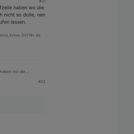
#21
fzeile haben wo die
 nicht so dolle, nen
ufen lassen.
onos, Echos, DS718+ als
e haben wo die
t so dolle, nen
#22
assen.