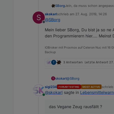
SBorg
Jein, da muss schon angepasst
parsen willst, müssen die "Tags
skokarl
schrieb am
27. Aug. 2019, 14:26
S
er also finden (fehlt bei mir de
zuletzt editiert von
@
SBorg
Offline
Mein lieber SBorg, Du bist ja so ne
den Programmierern hier.... Meinst 
IOBroker mit Proxmox auf Celeron Nuc mit 16 G
Backup
3 Antworten
Letzte Antwort
27.
@
SBorg
skokarl
S
sigi234
schrie
FORUM TESTING
MOST ACTIVE
Mein lieber SBorg, Du bist ja
zuletzt 
@
skokarl
sagte in
Lebensmittelwar
den Programmierern hier.... M
Online
das Vegane Zeug rausfällt ?