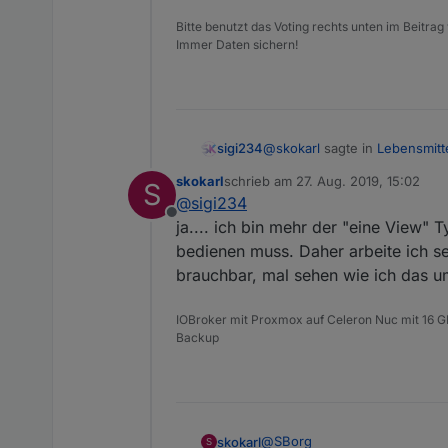
Bitte benutzt das Voting rechts unten im Beitrag
Immer Daten sichern!
@
skokarl
sagte in
Lebensmitt
sigi234
skokarl
schrieb am
27. Aug. 2019, 15:02
S
zuletzt editiert von
@
sigi234
das könnte ich ständig in 
Offline
ja.... ich bin mehr der "eine View"
bedienen muss. Daher arbeite ich se
Ein Laufband baucht aber viel
Ein DP Html und dann mit Sicht
brauchbar, mal sehen wie ich das u
IOBroker mit Proxmox auf Celeron Nuc mit 16 G
Backup
@
SBorg
skokarl
S