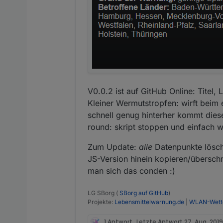
V0.0.2 ist auf GitHub Online: Titel,
Kleiner Wermutstropfen: wirft beim 
schnell genug hinterher kommt dies
round: skript stoppen und einfach w
Zum Update:
alle
Datenpunkte lösch
JS-Version hinein kopieren/übersch
man sich das conden :)
LG SBorg (
SBorg auf GitHub
)
Projekte:
Lebensmittelwarnung.de
|
WLAN-Wette
1 Antwort
Letzte Antwort
27. Aug. 2019