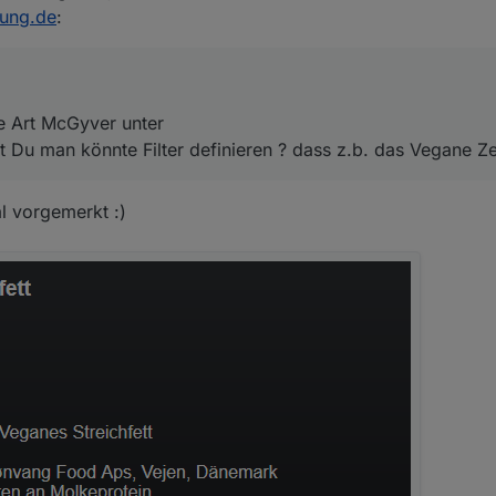
itiert von
nung.de
:
einst Du man könnte Filter definieren ? dass z.b. das Vegane Zeug rausf
ne Art McGyver unter
t Du man könnte Filter definieren ? dass z.b. das Vegane Ze
al vorgemerkt :)