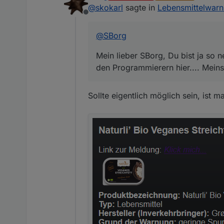
zuletzt ed
@
skokarl
sagte in
Lebensmittelwar
den Programmierern hier.... M
Offline
@
SBorg
Mein lieber SBorg, Du bist ja so 
den Programmierern hier.... Meins
Sollte eigentlich möglich sein, ist m