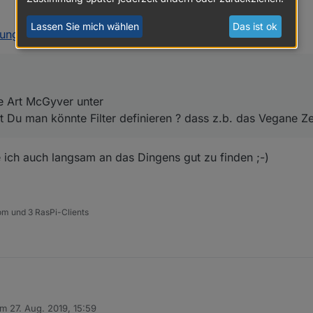
 so ne Art McGyver unter
Lassen Sie mich wählen
Das ist ok
nung.de
:
einst Du man könnte Filter definieren ? dass z.b. das Vegane Zeug rausf
ne Art McGyver unter
t Du man könnte Filter definieren ? dass z.b. das Vegane Ze
ich auch langsam an das Dingens gut zu finden ;-)
om und 3 RasPi-Clients
am
27. Aug. 2019, 15:59
 so ne Art McGyver unter