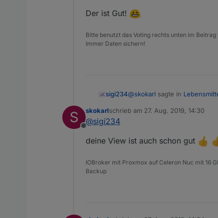
Der ist Gut!
Bitte benutzt das Voting rechts unten im Beitrag
Immer Daten sichern!
@
skokarl
sagte in
Lebensmitt
sigi234
skokarl
schrieb am
27. Aug. 2019, 14:30
S
zuletzt editiert von
@
sigi234
das Vegane Zeug rausfällt 
Offline
deine View ist auch schon gut
Der ist Gut!
IOBroker mit Proxmox auf Celeron Nuc mit 16 G
Backup