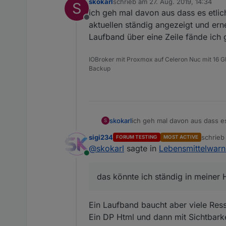
skokarl
schrieb am
27. Aug. 2019, 14:34
S
zuletzt editiert von
ich geh mal davon aus dass es etlic
Offline
aktuellen ständig angezeigt und ern
Laufband über eine Zeile fände ich g
IOBroker mit Proxmox auf Celeron Nuc mit 16 G
Backup
skokarl
ich geh mal davon aus dass es
S
aktuellen ständig angezeigt u
sigi234
schrie
FORUM TESTING
MOST ACTIVE
Laufband über eine Zeile fänd
zuletzt 
@
skokarl
sagte in
Lebensmittelwar
Online
das könnte ich ständig in meiner 
Ein Laufband baucht aber viele Ress
Ein DP Html und dann mit Sichtbarkei