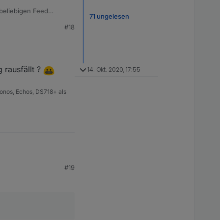
beliebigen Feed
71 ungelesen
t es immer, dass würde
#18
 rausfällt ?
14. Okt. 2020, 17:55
onos, Echos, DS718+ als
#19
ällt ?