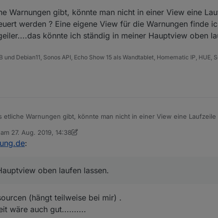
he Warnungen gibt, könnte man nicht in einer View eine Lau
euert werden ? Eine eigene View für die Warnungen finde ich
eiler....das könnte ich ständig in meiner Hauptview oben la
B und Debian11, Sonos API, Echo Show 15 als Wandtablet, Homematic IP, HUE, S
 etliche Warnungen gibt, könnte man nicht in einer View eine Laufzeil
nd erneuert werden ? Eine eigene View für die Warnungen finde ich nich
b am
27. Aug. 2019, 14:38
e ich geiler....das könnte ich ständig in meiner Hauptview oben laufen l
editiert von sigi234
nung.de
:
Hauptview oben laufen lassen.
ourcen (hängt teilweise bei mir) .
t wäre auch gut..........