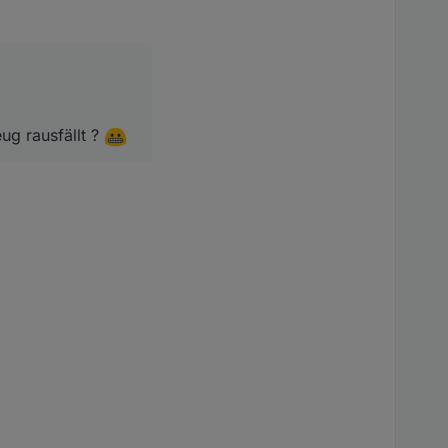
ällt ?
ug rausfällt ?