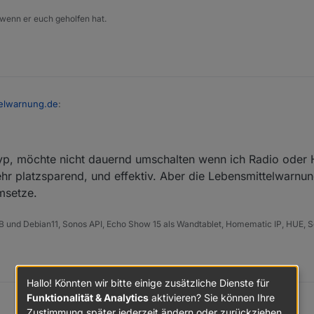
 wenn er euch geholfen hat.
elwarnung.de
:
meiner Hauptview oben laufen lassen.
 Typ, möchte nicht dauernd umschalten wenn ich Radio oder 
hr platzsparend, und effektiv. Aber die Lebensmittelwarnun
e Ressourcen (hängt teilweise bei mir) .
barkeit wäre auch gut..........
msetze.
B und Debian11, Sonos API, Echo Show 15 als Wandtablet, Homematic IP, HUE, S
Hallo! Könnten wir bitte einige zusätzliche Dienste für
Funktionalität & Analytics
aktivieren? Sie können Ihre
Zustimmung später jederzeit ändern oder zurückziehen.