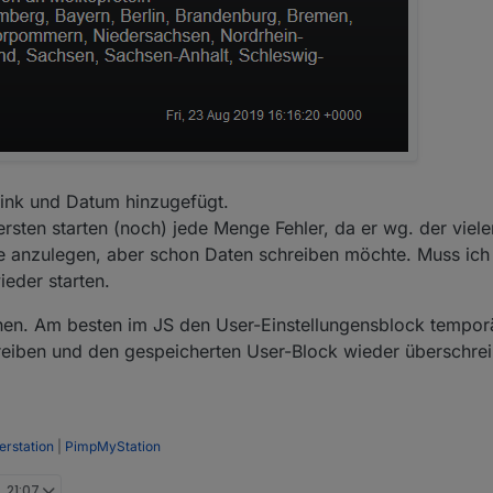
 Link und Datum hinzugefügt.
ersten starten (noch) jede Menge Fehler, da er wg. der viel
e anzulegen, aber schon Daten schreiben möchte. Muss ich
ieder starten.
en. Am besten im JS den User-Einstellungensblock temporä
reiben und den gespeicherten User-Block wieder überschre
rstation
|
PimpMyStation
, 21:07