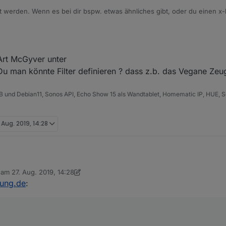
 werden. Wenn es bei dir bspw. etwas ähnliches gibt, oder du einen x-
" gleich lauten, sonst kann er den Inhalt nicht filtern. "<title>" z.B. gib
rzeit noch).
 Art McGyver unter
Du man könnte Filter definieren ? dass z.b. das Vegane Zeug
B und Debian11, Sonos API, Echo Show 15 als Wandtablet, Homematic IP, HUE, S
 Aug. 2019, 14:28
b am
27. Aug. 2019, 14:28
 so ne Art McGyver unter
editiert von sigi234
nung.de
:
einst Du man könnte Filter definieren ? dass z.b. das Vegane Zeug rausf