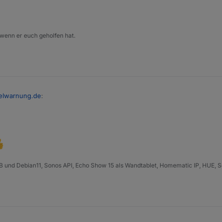
 wenn er euch geholfen hat.
elwarnung.de
:
?
B und Debian11, Sonos API, Echo Show 15 als Wandtablet, Homematic IP, HUE, S