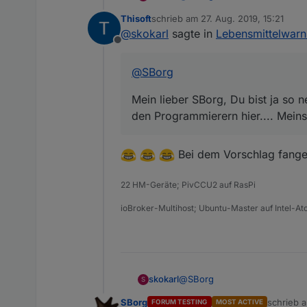
Thisoft
schrieb am
27. Aug. 2019, 15:21
Mein lieber SBorg, Du bist ja
zuletzt editiert von
@
skokarl
sagte in
Lebensmittelwar
den Programmierern hier.... M
Offline
@
SBorg
Mein lieber SBorg, Du bist ja so 
den Programmierern hier.... Meins
Bei dem Vorschlag fange 
22 HM-Geräte; PivCCU2 auf RasPi
ioBroker-Multihost; Ubuntu-Master auf Intel-At
@
SBorg
skokarl
S
SBorg
schrieb 
FORUM TESTING
MOST ACTIVE
Mein lieber SBorg, Du bist ja