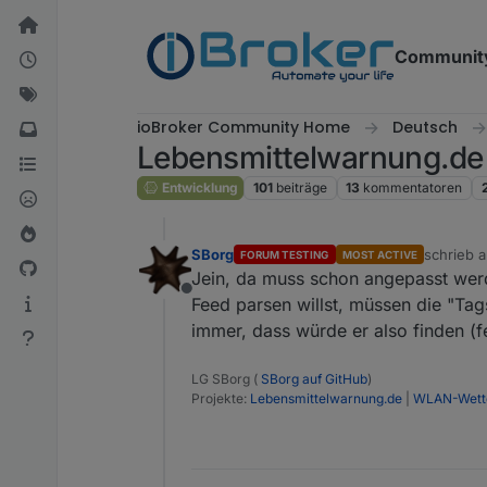
Weiter zum Inhalt
Communit
ioBroker Community Home
Deutsch
Lebensmittelwarnung.de
Entwicklung
101
beiträge
13
kommentatoren
SBorg
schrieb 
FORUM TESTING
MOST ACTIVE
zuletzt ed
Jein, da muss schon angepasst werd
Offline
Feed parsen willst, müssen die "Tags"
immer, dass würde er also finden (fe
LG SBorg (
SBorg auf GitHub
)
Projekte:
Lebensmittelwarnung.de
|
WLAN-Wette