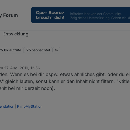
y Forum
Entwicklung
25.0k
aufrufe
25
beobachtet
am
27. Aug. 2019, 12:56
itiert von
en. Wenn es bei dir bspw. etwas ähnliches gibt, oder du ei
 gleich lauten, sonst kann er den Inhalt nicht filtern. "<title
hlt bei mir derzeit noch).
rstation
|
PimpMyStation