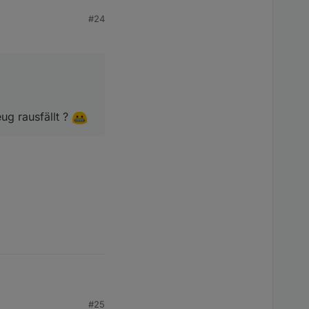
#24
ällt ?
ug rausfällt ?
#25