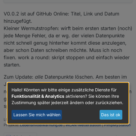
V0.0.2 ist auf GitHub Online: Titel, Link und Datum
hinzugefügt.
Kleiner Wermutstropfen: wirft beim ersten starten (noch)
jede Menge Fehler, da er wg. der vielen Datenpunkte
nicht schnell genug hinterher kommt diese anzulegen,
aber schon Daten schreiben möchte. Muss ich noch
fixen. work a round: skript stoppen und einfach wieder
starten.
Zum Update:
alle
Datenpunkte löschen. Am besten im
JS den User-Einstellungensblock temporär kopieren,
Hallo! Könnten wir bitte einige zusätzliche Dienste für
neue JS-Version hinein kopieren/überschreiben und den
Funktionalität & Analytics
aktivieren? Sie können Ihre
gespeicherten User-Block wieder überschreiben. Dann
Zustimmung später jederzeit ändern oder zurückziehen.
spart man sich das conden :)
Lassen Sie mich wählen
Das ist ok
LG SBorg (
SBorg auf GitHub
)
Projekte:
Lebensmittelwarnung.de
|
WLAN-Wetterstation
|
PimpMyStation