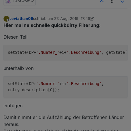
1 Antwort
0
Leviathan09
schrieb am
27. Aug. 2019, 17:46
L
zuletzt editiert von Leviathan09
Offline
Hier mal ne schnelle quick&dirty Filterung:
Diesen Teil
setState(DP+
'.Nummer_'
+i+
'.Beschreibung'
, getState(D
unterhalb von
setState(DP+
'.Nummer_'
+i+
'.Beschreibung'
,
entry.description[0]);
einfügen
Damit nimmt er die Aufzählung der Betroffenen Länder
heraus.