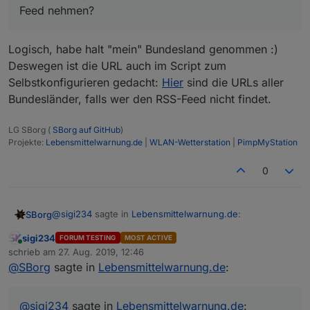
Feed nehmen?
Hast du wirklich das Ganze JS 1:1 kopiert? Dem
fehlt lt. Fehlermeldung die Funktion "polldata"
(das holt im JS die Daten ab).
Logisch, habe halt "mein" Bundesland genommen :)
...und zu spät...
Deswegen ist die URL auch im Script zum
Selbstkonfigurieren gedacht:
Hier
sind die URLs aller
Bundesländer, falls wer den RSS-Feed nicht findet.
LG SBorg (
SBorg auf GitHub
)
Projekte:
Lebensmittelwarnung.de
|
WLAN-Wetterstation
|
PimpMyStation
0
Könnte man ja auch Theoretisch einen anderen Feed
nehmen?
@
sigi234
sagte in
Lebensmittelwarnung.de
:
SBorg
sigi234
FORUM TESTING
MOST ACTIVE
Online
Könnte man ja auch Theoretisch einen anderen
schrieb am
27. Aug. 2019, 12:46
zuletzt editiert von
Feed nehmen?
@
SBorg
sagte in
Lebensmittelwarnung.de
:
Logisch, habe halt "mein" Bundesland genommen :)
Deswegen ist die URL auch im Script zum
Selbstkonfigurieren gedacht:
Hier
sind die URLs aller
@
sigi234
sagte in
Lebensmittelwarnung.de
: