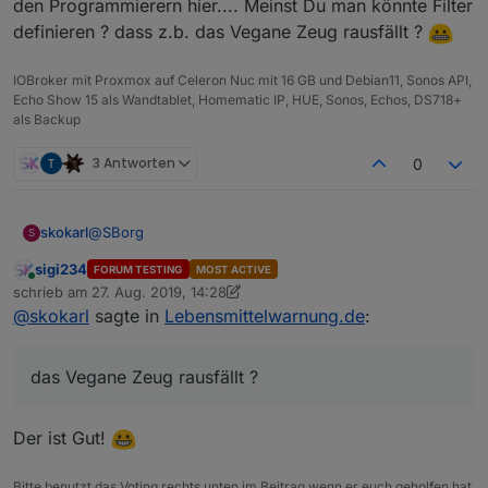
den Programmierern hier.... Meinst Du man könnte Filter
definieren ? dass z.b. das Vegane Zeug rausfällt ?
IOBroker mit Proxmox auf Celeron Nuc mit 16 GB und Debian11, Sonos API,
Echo Show 15 als Wandtablet, Homematic IP, HUE, Sonos, Echos, DS718+
als Backup
3 Antworten
0
@
SBorg
skokarl
S
sigi234
FORUM TESTING
MOST ACTIVE
Mein lieber SBorg, Du bist ja so ne Art McGyver unter
Online
schrieb am
27. Aug. 2019, 14:28
den Programmierern hier.... Meinst Du man könnte
zuletzt editiert von sigi234
@
skokarl
sagte in
Lebensmittelwarnung.de
:
Filter definieren ? dass z.b. das Vegane Zeug rausfällt
?
das Vegane Zeug rausfällt ?
Der ist Gut!
Bitte benutzt das Voting rechts unten im Beitrag wenn er euch geholfen hat.