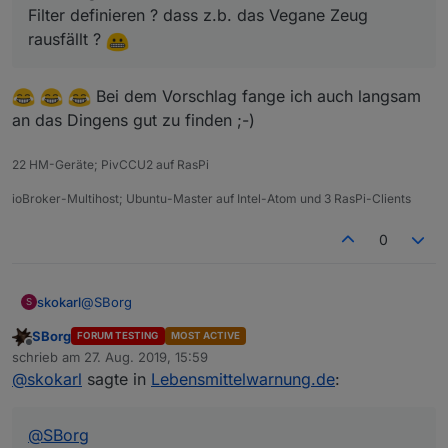
Filter definieren ? dass z.b. das Vegane Zeug
rausfällt ?
Bei dem Vorschlag fange ich auch langsam
an das Dingens gut zu finden ;-)
22 HM-Geräte; PivCCU2 auf RasPi
ioBroker-Multihost; Ubuntu-Master auf Intel-Atom und 3 RasPi-Clients
0
@
SBorg
skokarl
S
SBorg
FORUM TESTING
MOST ACTIVE
Mein lieber SBorg, Du bist ja so ne Art McGyver unter
Offline
schrieb am
27. Aug. 2019, 15:59
den Programmierern hier.... Meinst Du man könnte
zuletzt editiert von
@
skokarl
sagte in
Lebensmittelwarnung.de
:
Filter definieren ? dass z.b. das Vegane Zeug rausfällt
?
@
SBorg