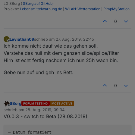
LG SBorg (
SBorg auf GitHub
)
Projekte:
Lebensmittelwarnung.de
|
WLAN-Wetterstation
|
PimpMyStation
0
Leviathan09
schrieb am
27. Aug. 2019, 22:45
L
zuletzt editiert von
Offline
Ich komme nicht dauf wie das gehen soll.
Verstehe das null mit dem ganzen slice/splice/filter
Hirn ist echt fertig nachdem ich nun 25h wach bin.
Gebe nun auf und geh ins Bett.
0
SBorg
FORUM TESTING
MOST ACTIVE
Offline
schrieb am
28. Aug. 2019, 09:34
zuletzt editiert von
V0.0.3 - switch to Beta (28.08.2019)