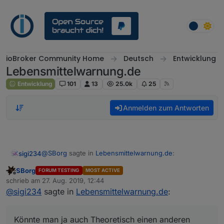
Weiter zum Inhalt
ioBroker Community Home
Deutsch
Entwicklung
Lebensmittelwarnung.de
Entwicklung
101
13
25.0k
25
Anmelden zum Antworten
@
SBorg
sagte in
Lebensmittelwarnung.de
:
sigi234
SBorg
FORUM TESTING
MOST ACTIVE
Offline
@
sigi234
sagte in
Lebensmittelwarnung.de
:
schrieb am
27. Aug. 2019, 12:44
zuletzt editiert von
@
sigi234
sagte in
Lebensmittelwarnung.de
:
Geht...........
polldata is not defined
Edit:
Könnte man ja auch Theoretisch einen anderen