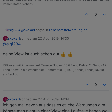
Immer Daten sichern!
0
@
skokarl
sagte in
Lebensmittelwarnung.de
:
sigi234
skokarl
schrieb am
27. Aug. 2019, 14:30
S
zuletzt editiert von
Offline
@
sigi234
das Vegane Zeug rausfällt ?
deine View ist auch schon gut
Der ist Gut!
IOBroker mit Proxmox auf Celeron Nuc mit 16 GB und Debian11, Sonos API,
Echo Show 15 als Wandtablet, Homematic IP, HUE, Sonos, Echos, DS718+
als Backup
0
skokarl
schrieb am
27. Aug. 2019, 14:34
S
zuletzt editiert von
Offline
ich geh mal davon aus dass es etliche Warnungen gibt,
könnte man nicht in einer View eine Laufzeile haben wo