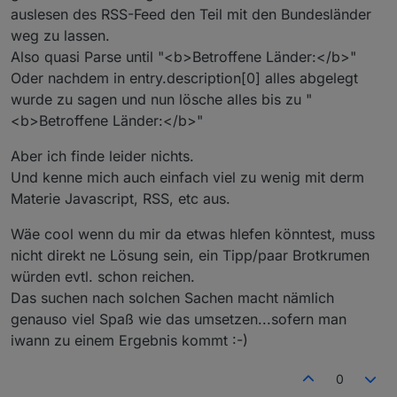
anzulegen, aber schon Daten schreiben möchte. Muss
den gespeicherten User-Block wieder überschreiben.
auslesen des RSS-Feed den Teil mit den Bundesländer
ich noch fixen. work a round: skript stoppen und
Dann spart man sich das conden :)
weg zu lassen.
einfach wieder starten.
Also quasi Parse until "<b>Betroffene Länder:</b>"
Oder nachdem in entry.description[0] alles abgelegt
wurde zu sagen und nun lösche alles bis zu "
<b>Betroffene Länder:</b>"
Aber ich finde leider nichts.
Und kenne mich auch einfach viel zu wenig mit derm
Materie Javascript, RSS, etc aus.
Wäe cool wenn du mir da etwas hlefen könntest, muss
nicht direkt ne Lösung sein, ein Tipp/paar Brotkrumen
würden evtl. schon reichen.
Das suchen nach solchen Sachen macht nämlich
genauso viel Spaß wie das umsetzen...sofern man
iwann zu einem Ergebnis kommt :-)
0