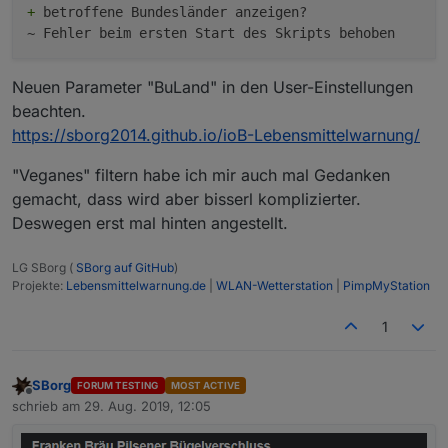
+
 betroffene Bundesländer anzeigen? 

Neuen Parameter "BuLand" in den User-Einstellungen
beachten.
https://sborg2014.github.io/ioB-Lebensmittelwarnung/
"Veganes" filtern habe ich mir auch mal Gedanken
gemacht, dass wird aber bisserl komplizierter.
Deswegen erst mal hinten angestellt.
LG SBorg (
SBorg auf GitHub
)
Projekte:
Lebensmittelwarnung.de
|
WLAN-Wetterstation
|
PimpMyStation
1
SBorg
FORUM TESTING
MOST ACTIVE
Offline
schrieb am
29. Aug. 2019, 12:05
zuletzt editiert von