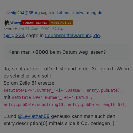
@
SBorg
sagte in
Lebensmittelwarnung.de
:
sigi234
SBorg
FORUM TESTING
MOST ACTIVE
Offline
V0.0.2 ist auf GitHub Online: Titel, Link und Datum
schrieb am
27. Aug. 2019, 22:04
zuletzt editiert von
hinzugefügt.
@
sigi234
sagte in
Lebensmittelwarnung.de
:
Kann man
+0000
beim Datum weg lassen?
Kann man
+0000
beim Datum weg lassen?
Ja, steht auf der ToDo-Liste und in der 3er gefixt. Wenn
es schneller sein soll:
So um Zeile 81 ersetze
setState(DP+'.Nummer_'+i+'.Datum', entry.pubDate);
mit
setState(DP+'.Nummer_'+i+'.Datum',
entry.pubDate.substring(0, entry.pubDate.length-6));
...und
@
Leviathan09
genauso kann man auch den
entry.description[0] mittels slice & Co. zerlegen ;)