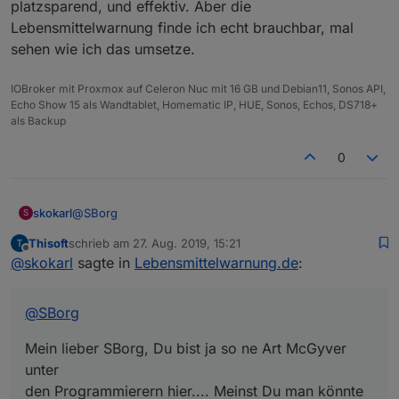
gut..........
platzsparend, und effektiv. Aber die
Lebensmittelwarnung finde ich echt brauchbar, mal
sehen wie ich das umsetze.
IOBroker mit Proxmox auf Celeron Nuc mit 16 GB und Debian11, Sonos API,
Echo Show 15 als Wandtablet, Homematic IP, HUE, Sonos, Echos, DS718+
als Backup
0
@
SBorg
skokarl
S
Thisoft
schrieb am
27. Aug. 2019, 15:21
Mein lieber SBorg, Du bist ja so ne Art McGyver unter
zuletzt editiert von
Offline
@
skokarl
sagte in
Lebensmittelwarnung.de
:
den Programmierern hier.... Meinst Du man könnte
Filter definieren ? dass z.b. das Vegane Zeug rausfällt
?
@
SBorg
Mein lieber SBorg, Du bist ja so ne Art McGyver
unter
den Programmierern hier.... Meinst Du man könnte