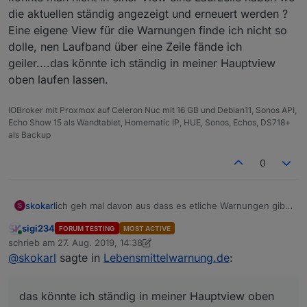
die aktuellen ständig angezeigt und erneuert werden ?
Eine eigene View für die Warnungen finde ich nicht so
dolle, nen Laufband über eine Zeile fände ich
geiler....das könnte ich ständig in meiner Hauptview
oben laufen lassen.
IOBroker mit Proxmox auf Celeron Nuc mit 16 GB und Debian11, Sonos API,
Echo Show 15 als Wandtablet, Homematic IP, HUE, Sonos, Echos, DS718+
als Backup
0
skokarl
ich geh mal davon aus dass es etliche Warnungen gibt,
S
könnte man nicht in einer View eine Laufzeile haben
sigi234
FORUM TESTING
MOST ACTIVE
wo die aktuellen ständig angezeigt und erneuert
Online
schrieb am
27. Aug. 2019, 14:38
werden ? Eine eigene View für die Warnungen finde
zuletzt editiert von sigi234
@
skokarl
sagte in
Lebensmittelwarnung.de
:
ich nicht so dolle, nen Laufband über eine Zeile fände
ich geiler....das könnte ich ständig in meiner Hauptview
oben laufen lassen.
das könnte ich ständig in meiner Hauptview oben