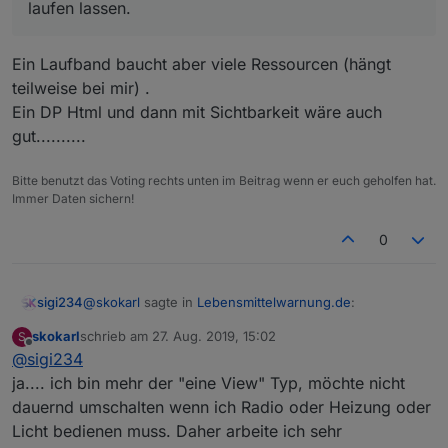
laufen lassen.
Ein Laufband baucht aber viele Ressourcen (hängt
teilweise bei mir) .
Ein DP Html und dann mit Sichtbarkeit wäre auch
gut..........
Bitte benutzt das Voting rechts unten im Beitrag wenn er euch geholfen hat.
Immer Daten sichern!
0
@
skokarl
sagte in
Lebensmittelwarnung.de
:
sigi234
skokarl
schrieb am
27. Aug. 2019, 15:02
S
zuletzt editiert von
Offline
@
sigi234
das könnte ich ständig in meiner Hauptview oben
laufen lassen.
ja.... ich bin mehr der "eine View" Typ, möchte nicht
Ein Laufband baucht aber viele Ressourcen (hängt
dauernd umschalten wenn ich Radio oder Heizung oder
teilweise bei mir) .
Licht bedienen muss. Daher arbeite ich sehr
Ein DP Html und dann mit Sichtbarkeit wäre auch