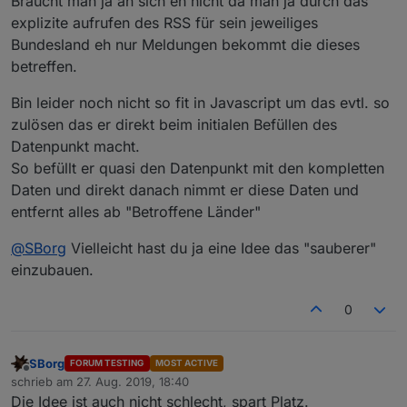
Braucht man ja an sich eh nicht da man ja durch das
explizite aufrufen des RSS für sein jeweiliges
Bundesland eh nur Meldungen bekommt die dieses
betreffen.
Bin leider noch nicht so fit in Javascript um das evtl. so
zulösen das er direkt beim initialen Befüllen des
Datenpunkt macht.
So befüllt er quasi den Datenpunkt mit den kompletten
Daten und direkt danach nimmt er diese Daten und
entfernt alles ab "Betroffene Länder"
@
SBorg
Vielleicht hast du ja eine Idee das "sauberer"
einzubauen.
0
SBorg
FORUM TESTING
MOST ACTIVE
Offline
schrieb am
27. Aug. 2019, 18:40
zuletzt editiert von
Die Idee ist auch nicht schlecht, spart Platz.