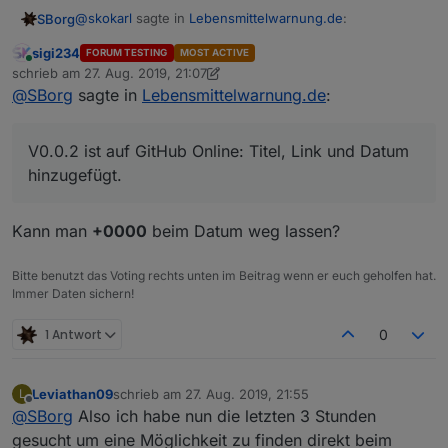
@
skokarl
sagte in
Lebensmittelwarnung.de
:
SBorg
sigi234
FORUM TESTING
MOST ACTIVE
Online
@
SBorg
schrieb am
27. Aug. 2019, 21:07
zuletzt editiert von sigi234
@
SBorg
sagte in
Lebensmittelwarnung.de
:
Sollte eigentlich möglich sein, ist mal vorgemerkt :)
Mein lieber SBorg, Du bist ja so ne Art McGyver
unter
den Programmierern hier.... Meinst Du man könnte
V0.0.2 ist auf GitHub Online: Titel, Link und Datum
Filter definieren ? dass z.b. das Vegane Zeug
hinzugefügt.
rausfällt ?
Kann man
+0000
beim Datum weg lassen?
Bitte benutzt das Voting rechts unten im Beitrag wenn er euch geholfen hat.
Immer Daten sichern!
1 Antwort
0
V0.0.2 ist auf GitHub Online: Titel, Link und Datum
hinzugefügt.
Leviathan09
schrieb am
27. Aug. 2019, 21:55
L
Kleiner Wermutstropfen: wirft beim ersten starten
Zum Update:
alle
Datenpunkte löschen. Am besten im
zuletzt editiert von
Offline
@
SBorg
Also ich habe nun die letzten 3 Stunden
(noch) jede Menge Fehler, da er wg. der vielen
JS den User-Einstellungensblock temporär kopieren,
Datenpunkte nicht schnell genug hinterher kommt diese
neue JS-Version hinein kopieren/überschreiben und
gesucht um eine Möglichkeit zu finden direkt beim