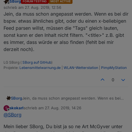
SBorg
FORUM TESTING
MOST ACTIVE
Offline
schrieb am
27. Aug. 2019, 12:56
zuletzt editiert von
Jein, da muss schon angepasst werden. Wenn es bei dir
bspw. etwas ähnliches gibt, oder du einen x-beliebigen
Feed parsen willst, müssen die "Tags" gleich lauten,
sonst kann er den Inhalt nicht filtern. "<title>" z.B. gibt
es immer, dass würde er also finden (fehlt bei mir
derzeit noch).
LG SBorg (
SBorg auf GitHub
)
Projekte:
Lebensmittelwarnung.de
|
WLAN-Wetterstation
|
PimpMyStation
0
SBorg
Jein, da muss schon angepasst werden. Wenn es bei
dir bspw. etwas ähnliches gibt, oder du einen x-
skokarl
schrieb am
27. Aug. 2019, 14:26
S
beliebigen Feed parsen willst, müssen die "Tags" gleich
zuletzt editiert von
Offline
@
SBorg
lauten, sonst kann er den Inhalt nicht filtern. "<title>"
z.B. gibt es immer, dass würde er also finden (fehlt bei
Mein lieber SBorg, Du bist ja so ne Art McGyver unter
mir derzeit noch).