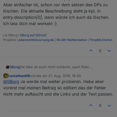
Aber einfacher ist, schon
vor
dem setzen des DPs zu
löschen. Die aktuelle Beschreibung steht ja kpl. in
entry.description[0]
, dann würde ich auch da löschen.
Ich lass dich mal werkeln :)
LG SBorg (
SBorg auf GitHub
)
Projekte:
Lebensmittelwarnung.de
|
WLAN-Wetterstation
|
PimpMyStation
0
SBorg
Die Idee ist auch nicht schlecht, spart Platz.
Aber einfacher ist, schon
vor
dem setzen des DPs zu
Leviathan09
schrieb am
27. Aug. 2019, 18:43
L
löschen. Die aktuelle Beschreibung steht ja kpl. in
zuletzt editiert von
Offline
@
SBorg
Ja werde mal weiter probieren. Habe aber
entry.description[0]
, dann würde ich auch da löschen.
Ich lass dich mal werkeln :)
vorerst mal meinen Beitrag so editiert das der Fehler
nicht mehr auftaucht und die Links und der Text passen.
0