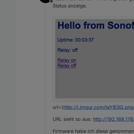
Offline
Status anzeige.
url=)
http://i.imgur.com/taYIE9G.png
URL sieht so aus:
http://192.168.17
Firmware habe ich diese genomme