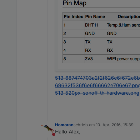
513_687474703a2f2f626c6f672e6
69632f536f6e6f66662e706e67.pn
513_520px-sonoff_th-hardware.png
Homoran
schrieb am
10. Apr. 2016, 15:39
zuletzt editiert von
Hallo Alex,
Nicht stören