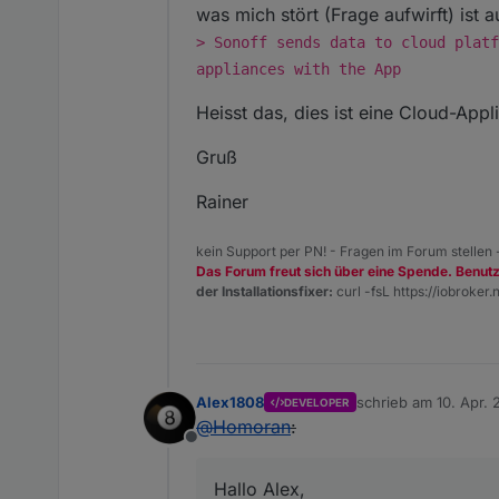
was mich stört (Frage aufwirft) ist 
> Sonoff sends data to cloud platf
appliances with the App
Heisst das, dies ist eine Cloud-App
Gruß
Rainer
kein Support per PN! - Fragen im Forum stellen
Das Forum freut sich über eine Spende. Benut
der Installationsfixer:
curl -fsL https://iobroker.n
Alex1808
schrieb am
10. Apr. 
DEVELOPER
zuletzt editiert von
@
Homoran
:
Offline
Hallo Alex,