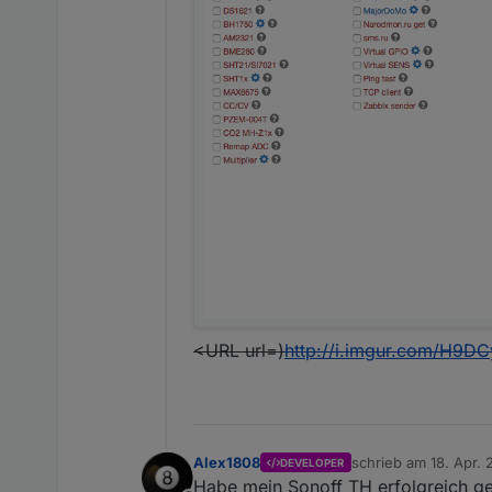
<URL url=)
http://i.imgur.com/H9D
Alex1808
schrieb am
18. Apr. 
DEVELOPER
zuletzt editiert von
Habe mein Sonoff TH erfolgreich ge