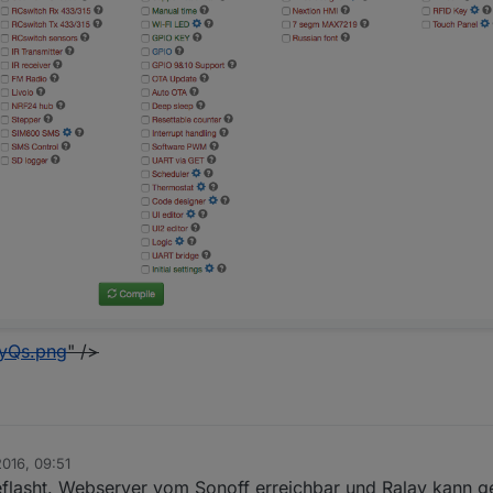
CyQs.png
" />
2016, 09:51
flasht. Webserver vom Sonoff erreichbar und Ralay kann g