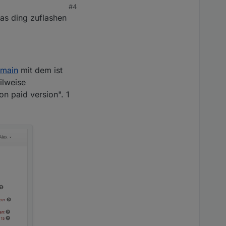
#4
das ding zuflashen
=main
mit dem ist
ilweise
on paid version". 1