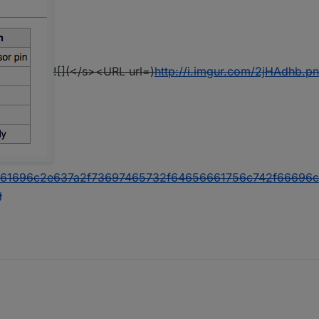
![](</s><URL url=)
http://i.imgur.com/2jHAdhb.p
b61696c2e637a2f73697465732f64656661756c742f66696
g