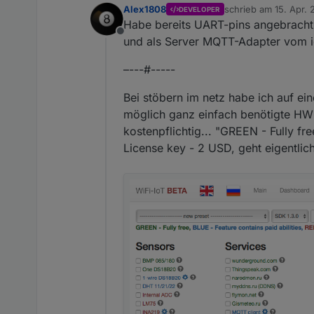
Alex1808
schrieb am
15. Apr. 
DEVELOPER
zuletzt editiert von
Habe bereits UART-pins angebracht. 
Offline
und als Server MQTT-Adapter vom io
–---#-----
Bei stöbern im netz habe ich auf ei
möglich ganz einfach benötigte HW 
kostenpflichtig... "GREEN - Fully fr
License key - 2 USD, geht eigentlich