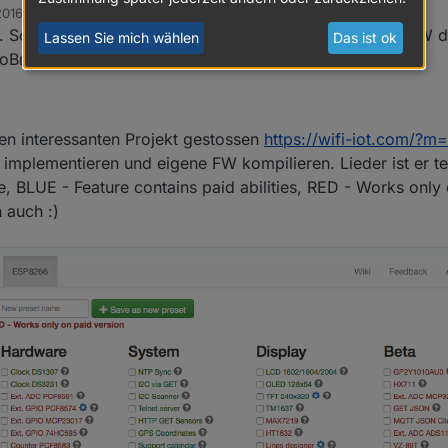
2016, 07:21
Soweit ist alles klar, werde versuchen mit alternative FW 
Lassen Sie mich wählen
Das ist ok
Broker einrichten.
nen interessanten Projekt gestossen
https://wifi-iot.com/?m
implementieren und eigene FW kompilieren. Lieder ist er te
ee, BLUE - Feature contains paid abilities, RED - Works only 
 auch :)