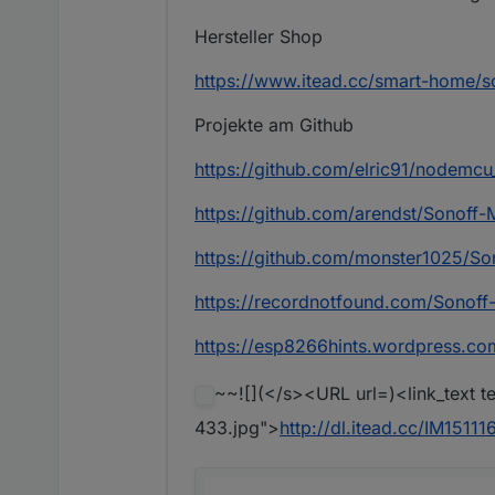
Hersteller Shop
https://www.itead.cc/smart-home/so
Projekte am Github
https://github.com/elric91/nodemcu
https://github.com/arendst/Sonof
https://github.com/monster1025/S
https://recordnotfound.com/Sonof
https://esp8266hints.wordpress.co
~~![](</s><URL url=)<link_text t
433.jpg">
http://dl.itead.cc/IM1511