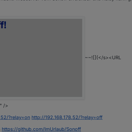
~~![](</s><URL
" />
8.52/?relay=on
http://192.168.178.52/?relay=off
n
https://github.com/ImUrlaub/Sonoff