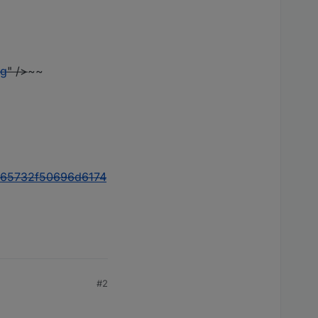
ng
" />
~~
c65732f50696d6174
#2