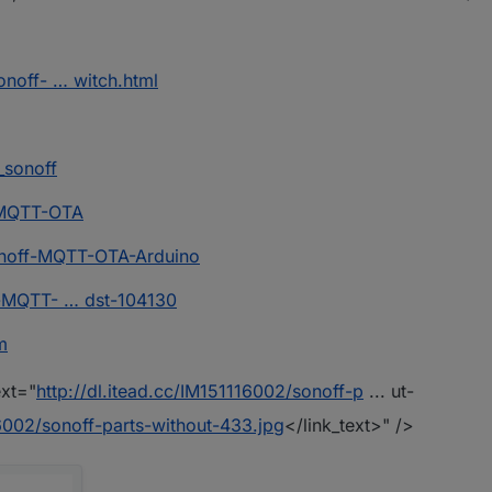
noff- … witch.html
_sonoff
f-MQTT-OTA
onoff-MQTT-OTA-Arduino
f-MQTT- … dst-104130
m
ext="
http://dl.itead.cc/IM151116002/sonoff-p
... ut-
16002/sonoff-parts-without-433.jpg
</link_text>" />