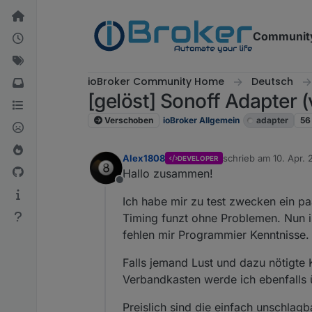
Weiter zum Inhalt
Communit
ioBroker Community Home
Deutsch
[gelöst] Sonoff Adapter
Verschoben
ioBroker Allgemein
adapter
56
Alex1808
schrieb am
10. Apr. 
DEVELOPER
zuletzt editiert von
Hallo zusammen!
Offline
Ich habe mir zu test zwecken ein pa
Timing funzt ohne Problemen. Nun is
fehlen mir Programmier Kenntnisse.
Falls jemand Lust und dazu nötigte 
Verbandkasten werde ich ebenfalls
Preislich sind die einfach unschlagb