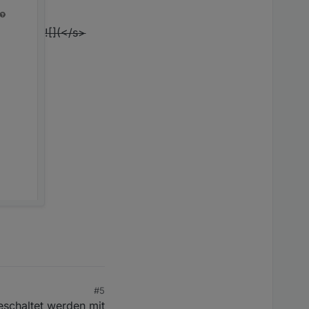
![](</s>
#5
eschaltet werden mit