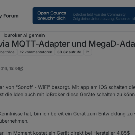
y Forum
ioBroker Allgemein
 (via MQTT-Adapter und MegaD-Ada
beiträge
12
kommentatoren
33.8k
aufrufe
2016, 15:34
 Dutchman
2. Okt. 2019, 00:52
ar von "Sonoff - WiFi" besorgt. Mit app am iOS schalten di
t die Idee auch mit ioBroker diese Geräte schalten zu könn
Kenntnisse hat, bin ich bereit ein Gerät zum Entwicklung zu
 übernehmen.
ar, im Moment kostet ein Gerät direkt bei Hersteller 4.85$