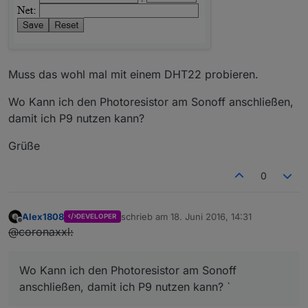
Muss das wohl mal mit einem DHT22 probieren.
Wo Kann ich den Photoresistor am Sonoff anschließen,
damit ich P9 nutzen kann?
Grüße
0
Alex1808
schrieb am
18. Juni 2016, 14:31
DEVELOPER
zuletzt editiert von
Offline
@coronaxxl:
Wo Kann ich den Photoresistor am Sonoff
anschließen, damit ich P9 nutzen kann? `