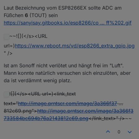
Laut Bezeichnung vom ESP8266EX sollte ADC am
Füßchen
6
(TOUT) sein
https://sanyisay.gitbooks.io/esp8266/co … ff%202.gif
~~![](</s><URL
url=)
https://www.reboot.ms/vd/esp8266_extra_gpio.jpg
" />
Ist am Sonoff nicht verlötet und hängt frei im "Luft".
Mann konnte natürlich versuchen sich einzulöten, aber
da ist verdämmt wenig platz.
![](</s><URL url=)<link_text
text="
http://image.prntscr.com/image/3a366f37
...
812c69.png">
http://image.prntscr.com/image/3a366f3
733584bc694b76a2143812c69.png
</link_text>" />
~~
0