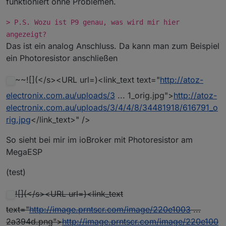
funktioniert ohne Problemen.
> P.S. Wozu ist P9 genau, was wird mir hier
angezeigt?
Das ist ein analog Anschluss. Da kann man zum Beispiel
ein Photoresistor anschließen
~~![](</s><URL url=)<link_text text="
http://atoz-
electronix.com.au/uploads/3
... 1_orig.jpg">
http://atoz-
electronix.com.au/uploads/3/4/4/8/34481918/616791_o
rig.jpg
</link_text>" />
So sieht bei mir im ioBroker mit Photoresistor am
MegaESP
(test)
![](</s><URL url=)<link_text
text="
http://image.prntscr.com/image/220e1003
...
2a394d.png">
http://image.prntscr.com/image/220e100