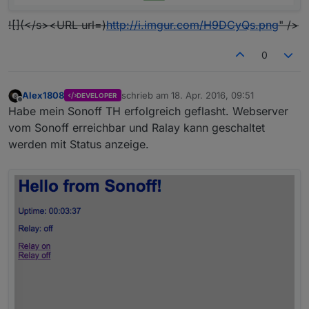
![](</s><URL url=)
http://i.imgur.com/H9DCyQs.png
" />
0
Alex1808
schrieb am
18. Apr. 2016, 09:51
DEVELOPER
zuletzt editiert von
Offline
Habe mein Sonoff TH erfolgreich geflasht. Webserver
vom Sonoff erreichbar und Ralay kann geschaltet
werden mit Status anzeige.