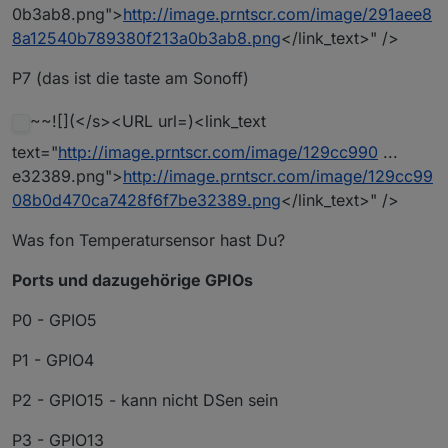
0b3ab8.png">
http://image.prntscr.com/image/291aee8
8a12540b789380f213a0b3ab8.png
</link_text>" />
P7 (das ist die taste am Sonoff)
~~![](</s><URL url=)<link_text
text="
http://image.prntscr.com/image/129cc990
...
e32389.png">
http://image.prntscr.com/image/129cc99
08b0d470ca7428f6f7be32389.png
</link_text>" />
Was fon Temperatursensor hast Du?
Ports und dazugehörige GPIOs
P0 - GPIO5
P1 - GPIO4
P2 - GPIO15 - kann nicht DSen sein
P3 - GPIO13