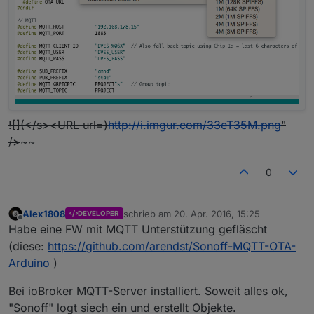
![](</s><URL url=)
http://i.imgur.com/33eT35M.png
"
/>
~~
0
Alex1808
schrieb am
20. Apr. 2016, 15:25
DEVELOPER
zuletzt editiert von
Offline
Habe eine FW mit MQTT Unterstützung gefläscht
(diese:
https://github.com/arendst/Sonoff-MQTT-OTA-
Arduino
)
Bei ioBroker MQTT-Server installiert. Soweit alles ok,
"Sonoff" logt siech ein und erstellt Objekte.