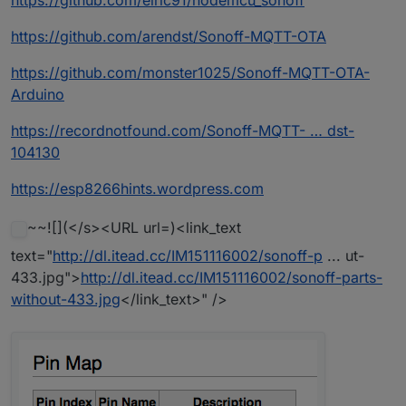
https://github.com/elric91/nodemcu_sonoff
https://github.com/arendst/Sonoff-MQTT-OTA
https://github.com/monster1025/Sonoff-MQTT-OTA-
Arduino
https://recordnotfound.com/Sonoff-MQTT- … dst-
104130
https://esp8266hints.wordpress.com
~~![](</s><URL url=)<link_text
text="
http://dl.itead.cc/IM151116002/sonoff-p
... ut-
433.jpg">
http://dl.itead.cc/IM151116002/sonoff-parts-
without-433.jpg
</link_text>" />