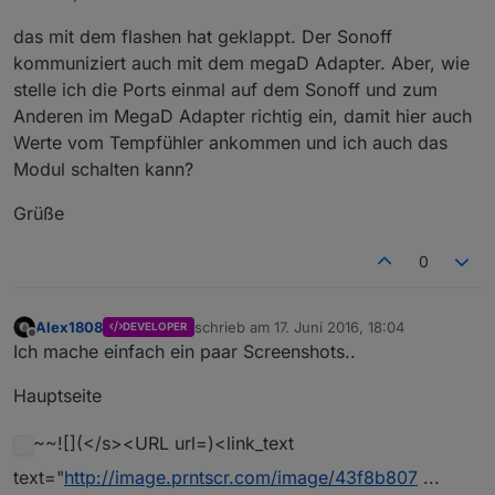
das mit dem flashen hat geklappt. Der Sonoff
kommuniziert auch mit dem megaD Adapter. Aber, wie
stelle ich die Ports einmal auf dem Sonoff und zum
Anderen im MegaD Adapter richtig ein, damit hier auch
Werte vom Tempfühler ankommen und ich auch das
Modul schalten kann?
Grüße
0
Alex1808
schrieb am
17. Juni 2016, 18:04
DEVELOPER
zuletzt editiert von
Offline
Ich mache einfach ein paar Screenshots..
Hauptseite
~~![](</s><URL url=)<link_text
text="
http://image.prntscr.com/image/43f8b807
...