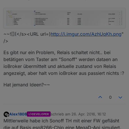
~~![](</s><URL url=)
http://i.imgur.com/AzhUqKh.png
"
/>
Es gibt nur ein Problem, Relais schaltet nicht.. bei
betätigen vom Taster am "Sonoff" werden dataen an
ioBroker übermittelt und aktuelle zustand von Relais
angezeigt, aber halt vom ioBroker aus passiert nichts :?
Hat jemand Ideen?~~
0
Alex1808
schrieb am
26. Apr. 2016, 16:12
DEVELOPER
zuletzt editiert von
Offline
Mittlerweile habe ich Sonoff TH mit einer FW gefläsht
die auf Basis esp8266-Chip eine MegaD-Api simuliert.