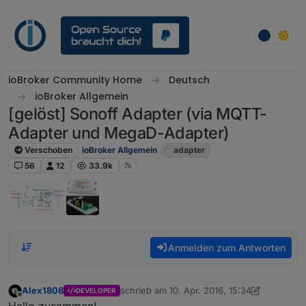
Weiter zum Inhalt
ioBroker Community Home
Deutsch
ioBroker Allgemein
[gelöst] Sonoff Adapter (via MQTT-
Adapter und MegaD-Adapter)
Verschoben
ioBroker Allgemein
adapter
56
12
33.9k
Anmelden zum Antworten
Alex1808
schrieb am
10. Apr. 2016, 15:34
DEVELOPER
zuletzt editiert von Dutchman
2. Okt. 2019, 
Offline