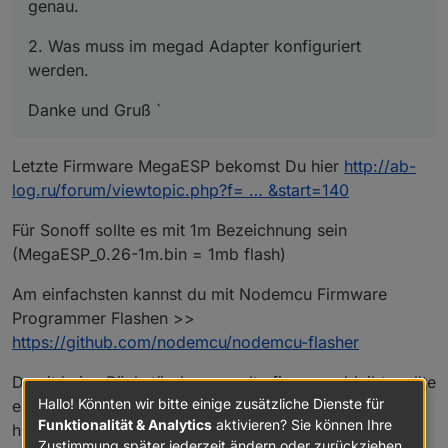
genau.
2. Was muss im megad Adapter konfiguriert
werden.
Danke und Gruß `
Letzte Firmware MegaESP bekomst Du hier
http://ab-
log.ru/forum/viewtopic.php?f= … &start=140
Für Sonoff sollte es mit 1m Bezeichnung sein
(MegaESP_0.26-1m.bin = 1mb flash)
Am einfachsten kannst du mit Nodemcu Firmware
Programmer Flashen >>
https://github.com/nodemcu/nodemcu-flasher
Damit keine Rückständen von alte firmware bleibt, sollte
Hallo! Könnten wir bitte einige zusätzliche Dienste für
es zuerst mit einer "blanko" FW geflasht werden (hefte
Funktionalität & Analytics
aktivieren? Sie können Ihre
hier ein)
Zustimmung später jederzeit ändern oder zurückziehen.