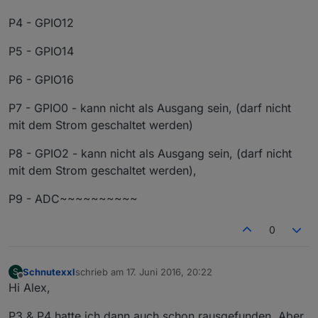
P4 - GPIO12
P5 - GPIO14
P6 - GPIO16
P7 - GPIO0 - kann nicht als Ausgang sein, (darf nicht
mit dem Strom geschaltet werden)
P8 - GPIO2 - kann nicht als Ausgang sein, (darf nicht
mit dem Strom geschaltet werden),
P9 - ADC~~~~~~~~~~
0
Schnutexxl
schrieb am
17. Juni 2016, 20:22
S
zuletzt editiert von
Offline
Hi Alex,
P3 & P4 hatte ich dann auch schon rausgefunden. Aber