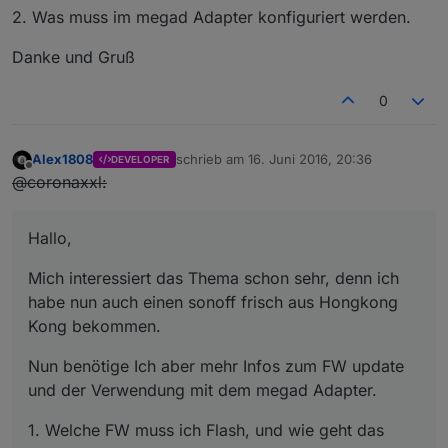
2. Was muss im megad Adapter konfiguriert werden.
Danke und Gruß
0
Alex1808
schrieb am
16. Juni 2016, 20:36
DEVELOPER
zuletzt editiert von
Offline
@coronaxxl:
Hallo,
Mich interessiert das Thema schon sehr, denn ich
habe nun auch einen sonoff frisch aus Hongkong
Kong bekommen.
Nun benötige Ich aber mehr Infos zum FW update
und der Verwendung mit dem megad Adapter.
1. Welche FW muss ich Flash, und wie geht das