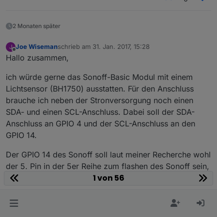
2 Monaten später
Joe Wiseman
schrieb am
31. Jan. 2017, 15:28
J
zuletzt editiert von
Offline
Hallo zusammen,
ich würde gerne das Sonoff-Basic Modul mit einem
Lichtsensor (BH1750) ausstatten. Für den Anschluss
brauche ich neben der Stronversorgung noch einen
SDA- und einen SCL-Anschluss. Dabei soll der SDA-
Anschluss an GPIO 4 und der SCL-Anschluss an den
GPIO 14.
Der GPIO 14 des Sonoff soll laut meiner Recherche wohl
der 5. Pin in der 5er Reihe zum flashen des Sonoff sein,
1 von 56
ist das richtig?
Der GPIO 4 wird hier genannt, aber nicht genau
beschrieben welcher Anschluss das jetzt genau auf dem