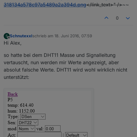
318134a578c97a5489a2a394d.png
</link_text>" />
~~
0
Schnutexxl
schrieb am
18. Juni 2016, 07:59
S
zuletzt editiert von
Offline
Hi Alex,
so hatte bei dem DHT11 Masse und Signalleitung
vertauscht, nun werden mir Werte angezeigt, aber
absolut falsche Werte. DHT11 wird wohl wirklich nicht
unterstützt: