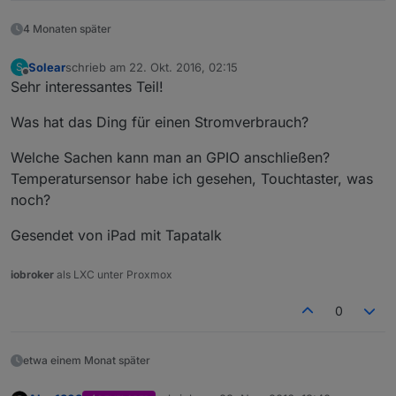
4 Monaten später
Solear
schrieb am
22. Okt. 2016, 02:15
S
zuletzt editiert von
Offline
Sehr interessantes Teil!
Was hat das Ding für einen Stromverbrauch?
Welche Sachen kann man an GPIO anschließen?
Temperatursensor habe ich gesehen, Touchtaster, was
noch?
Gesendet von iPad mit Tapatalk
iobroker
als LXC unter Proxmox
0
etwa einem Monat später