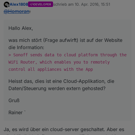
Alex1808
schrieb am
10. Apr. 2016, 15:51
DEVELOPER
zuletzt editiert von
Offline
@
Homoran
:
Hallo Alex,
was mich stört (Frage aufwirft) ist auf der Website
die Information:
> Sonoff sends data to cloud platform through the
WiFi Router, which enables you to remotely
control all appliances with the App
Heisst das, dies ist eine Cloud-Applikation, die
Daten/Steuerung werden extern gehosted?
Gruß
Rainer `
Ja, es wird über ein cloud-server geschaltet. Aber es