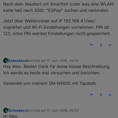
Nach dem Neustart mit Smartfon (oder was eine WLAN-
karte hat) nach SSID: "ESPap" suchen und verbinden.
Jetzt über Webbrowser auf IP 192.168.4.1/sec/
zugreifen und Wi-Fi Einstellungen vornehmen. PIN ist:
123, ohne PIN werden Einstellungen nicht gespeichert.
0
Schnutexxl
schrieb am
17. Juni 2016, 05:05
S
zuletzt editiert von
Offline
Hey Alex. Besten Dank für deine klasse Beschreibung.
Ich werde es heute mal versuchen und berichten.
Gesendet von meinem SM-N9005 mit Tapatalk
0
Schnutexxl
schrieb am
17. Juni 2016, 09:33
S
zuletzt editiert von
Offline
Hi Alex,