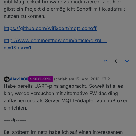
gibt Möglichkeit firmware zu modifizieren, z.b. hier
gibst ein Projekt die ermöglicht Sonoff mit io.adafruit
nutzen zu können.
https://github.com/wifixcort/mqtt_sonoff
http://www.commenthow.com/article/displ …
et=1&max=1
0
Alex1808
schrieb am
15. Apr. 2016, 07:21
DEVELOPER
zuletzt editiert von
Offline
Habe bereits UART-pins angebracht. Soweit ist alles
klar, werde versuchen mit alternative FW das ding
zuflashen und als Server MQTT-Adapter vom ioBroker
einrichten.
–---#-----
Bei stöbern im netz habe ich auf einen interessanten