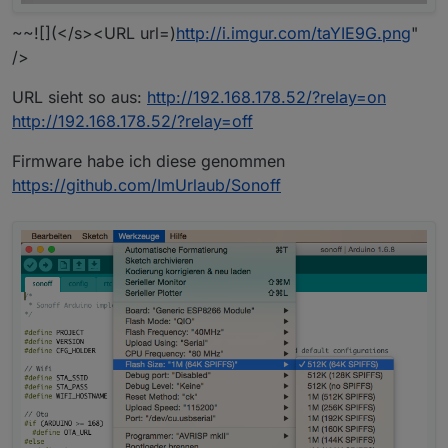
~~![](</s><URL url=)
http://i.imgur.com/taYIE9G.png
"
/>
URL sieht so aus:
http://192.168.178.52/?relay=on
http://192.168.178.52/?relay=off
Firmware habe ich diese genommen
https://github.com/ImUrlaub/Sonoff