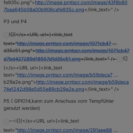
fe935c.png">
http://image.prntscr.com/image/43f8b80
7baa645b08a00b906cafe935c.png
</link_text>" />
P3 und P4
![](</s><URL url=)<link_text
text="
http://image.prntscr.com/image/1071cb47
...
d35c51.png">
http://image.prntscr.com/image/1071cb47
d7bd427289d18557d1d35c51.png
</link_text>" />
![]
(</s><URL url=)<link_text
text="
http://image.prntscr.com/image/b59deca7
...
b29a2e.png">
http://image.prntscr.com/image/b59deca
74e1242d98e5d55e89cb29a2e.png
</link_text>" />
P5 ( GPIO14,kann zum Anschuss vom Tempfühler
genutzt werden)
~~![](</s><URL url=)<link_text
text="
http://image.prntscr.com/image/291aee88
...