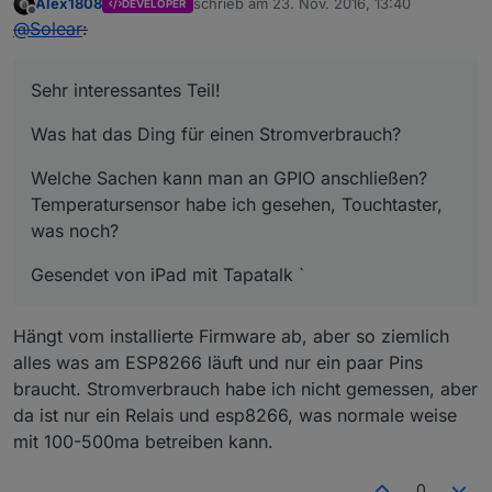
Alex1808
schrieb am
23. Nov. 2016, 13:40
DEVELOPER
zuletzt editiert von
Offline
@
Solear
:
Sehr interessantes Teil!
Was hat das Ding für einen Stromverbrauch?
Welche Sachen kann man an GPIO anschließen?
Temperatursensor habe ich gesehen, Touchtaster,
was noch?
Gesendet von iPad mit Tapatalk `
Hängt vom installierte Firmware ab, aber so ziemlich
alles was am ESP8266 läuft und nur ein paar Pins
braucht. Stromverbrauch habe ich nicht gemessen, aber
da ist nur ein Relais und esp8266, was normale weise
mit 100-500ma betreiben kann.
0