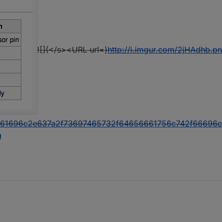
![](</s><URL url=)
http://i.imgur.com/2jHAdhb.p
b61696c2e637a2f73697465732f64656661756c742f66696
g