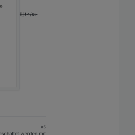
![](</s>
#5
eschaltet werden mit