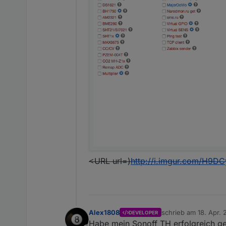
<URL url=)
http://i.imgur.com/H9D
Alex1808
schrieb am
18. Apr. 
DEVELOPER
zuletzt editiert von
Habe mein Sonoff TH erfolgreich ge