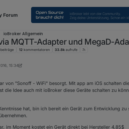
y Forum
ioBroker Allgemein
 (via MQTT-Adapter und MegaD-Ada
beiträge
12
kommentatoren
33.8k
aufrufe
2016, 15:34
 Dutchman
2. Okt. 2019, 00:52
ar von "Sonoff - WiFi" besorgt. Mit app am iOS schalten di
t die Idee auch mit ioBroker diese Geräte schalten zu könn
Kenntnisse hat, bin ich bereit ein Gerät zum Entwicklung zu
 übernehmen.
ar, im Moment kostet ein Gerät direkt bei Hersteller 4.85$