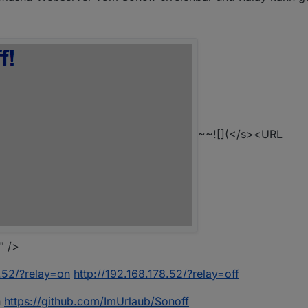
~~![](</s><URL
" />
8.52/?relay=on
http://192.168.178.52/?relay=off
n
https://github.com/ImUrlaub/Sonoff