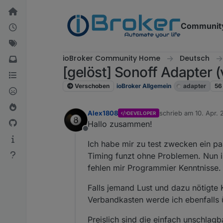
Weiter zum Inhalt
Communit
ioBroker Community Home
Deutsch
[gelöst] Sonoff Adapter
Verschoben
ioBroker Allgemein
adapter
56
Alex1808
schrieb am
10. Apr. 
DEVELOPER
zuletzt editiert von
Hallo zusammen!
Offline
Ich habe mir zu test zwecken ein pa
Timing funzt ohne Problemen. Nun is
fehlen mir Programmier Kenntnisse.
Falls jemand Lust und dazu nötigte 
Verbandkasten werde ich ebenfalls
Preislich sind die einfach unschlagb