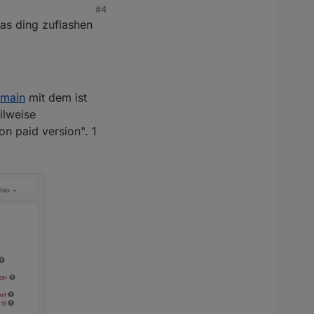
#4
das ding zuflashen
=main
mit dem ist
ilweise
on paid version". 1