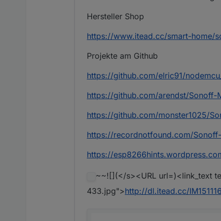
Hersteller Shop
https://www.itead.cc/smart-home/so
Projekte am Github
https://github.com/elric91/nodemcu
https://github.com/arendst/Sonof
https://github.com/monster1025/S
https://recordnotfound.com/Sonof
https://esp8266hints.wordpress.co
~~![](</s><URL url=)<link_text t
433.jpg">
http://dl.itead.cc/IM1511