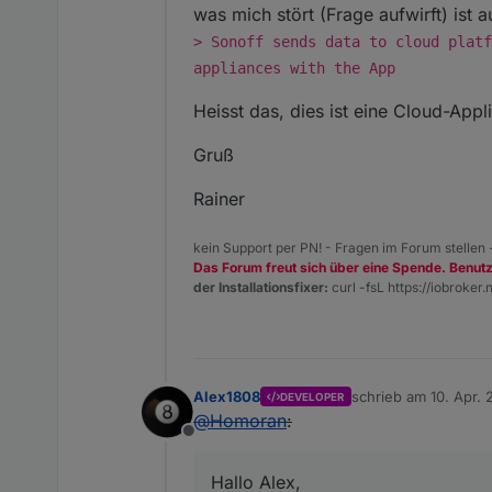
was mich stört (Frage aufwirft) ist 
> Sonoff sends data to cloud platf
appliances with the App
Heisst das, dies ist eine Cloud-App
Gruß
Rainer
kein Support per PN! - Fragen im Forum stellen
Das Forum freut sich über eine Spende. Benut
der Installationsfixer:
curl -fsL https://iobroker.n
Alex1808
schrieb am
10. Apr. 
DEVELOPER
zuletzt editiert von
@
Homoran
:
Offline
Hallo Alex,