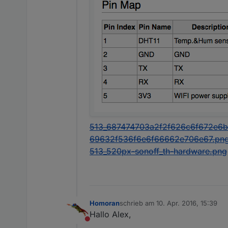
513_687474703a2f2f626c6f672e6
69632f536f6e6f66662e706e67.pn
513_520px-sonoff_th-hardware.png
Homoran
schrieb am
10. Apr. 2016, 15:39
zuletzt editiert von
Hallo Alex,
Nicht stören