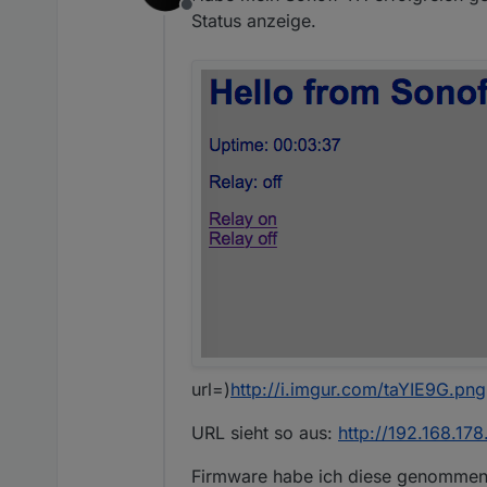
Offline
Status anzeige.
url=)
http://i.imgur.com/taYIE9G.png
URL sieht so aus:
http://192.168.17
Firmware habe ich diese genomme