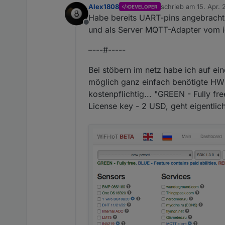
Alex1808
schrieb am
15. Apr. 
DEVELOPER
zuletzt editiert von
Habe bereits UART-pins angebracht. 
Offline
und als Server MQTT-Adapter vom io
–---#-----
Bei stöbern im netz habe ich auf ei
möglich ganz einfach benötigte HW 
kostenpflichtig... "GREEN - Fully fr
License key - 2 USD, geht eigentlich