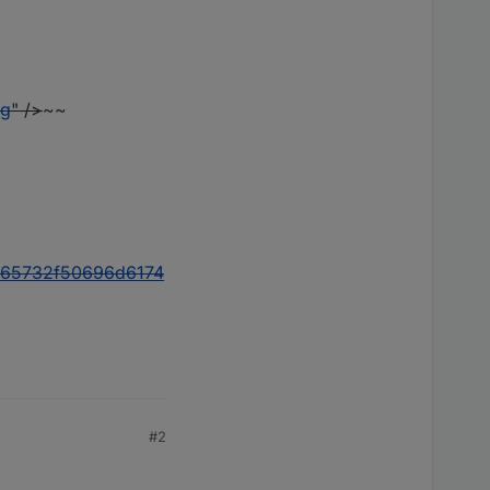
ng
" />
~~
c65732f50696d6174
#2