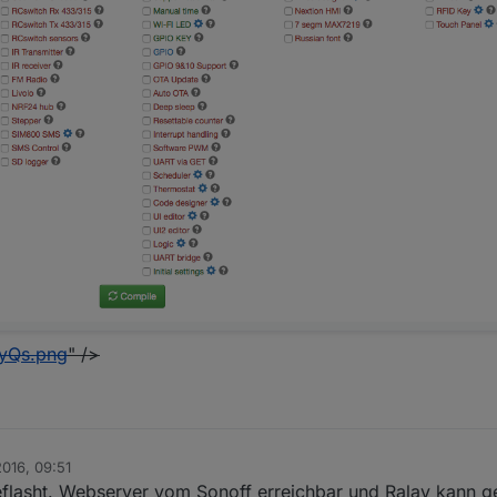
CyQs.png
" />
2016, 09:51
flasht. Webserver vom Sonoff erreichbar und Ralay kann g