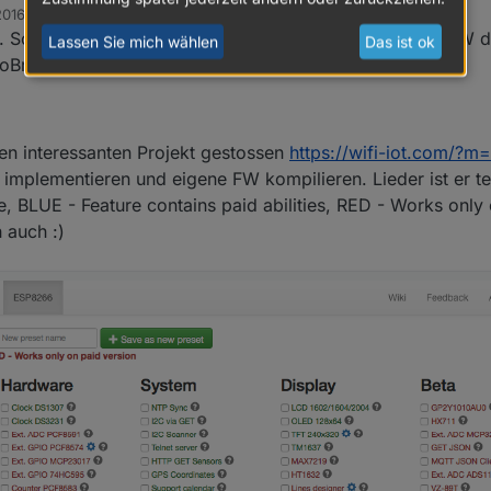
2016, 07:21
Soweit ist alles klar, werde versuchen mit alternative FW 
Lassen Sie mich wählen
Das ist ok
Broker einrichten.
nen interessanten Projekt gestossen
https://wifi-iot.com/?m
implementieren und eigene FW kompilieren. Lieder ist er te
ee, BLUE - Feature contains paid abilities, RED - Works only 
 auch :)