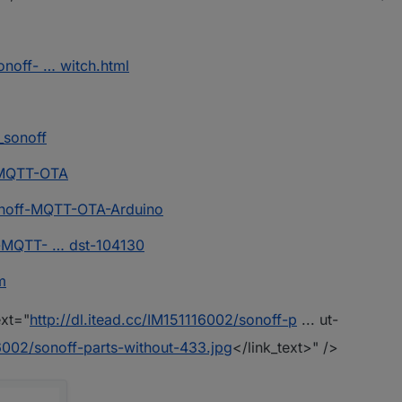
noff- … witch.html
_sonoff
f-MQTT-OTA
onoff-MQTT-OTA-Arduino
f-MQTT- … dst-104130
m
ext="
http://dl.itead.cc/IM151116002/sonoff-p
... ut-
16002/sonoff-parts-without-433.jpg
</link_text>" />