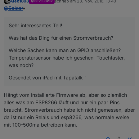
Alex1808
schrieb am
23. Nov. 2016, 13:40
DEVELOPER
zuletzt editiert von
Offline
@
Solear
:
Sehr interessantes Teil!
Was hat das Ding für einen Stromverbrauch?
Welche Sachen kann man an GPIO anschließen?
Temperatursensor habe ich gesehen, Touchtaster,
was noch?
Gesendet von iPad mit Tapatalk `
Hängt vom installierte Firmware ab, aber so ziemlich
alles was am ESP8266 läuft und nur ein paar Pins
braucht. Stromverbrauch habe ich nicht gemessen, aber
da ist nur ein Relais und esp8266, was normale weise
mit 100-500ma betreiben kann.
0