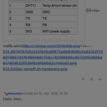
![](</s>
<URL url=)
http://i.imgur.com/2jHAdhb.png
" />
~~
513_687474703a2f2f626c6f672e6b61696c2e637a2f73
697465732f64656661756c742f66696c65732f50696d
617469632f536f6e6f66662e706e67.png
513_520px-sonoff_th-hardware.png
0
Homoran
schrieb am
10. Apr. 2016, 15:39
zuletzt editiert von
Nicht stören
Hallo Alex,