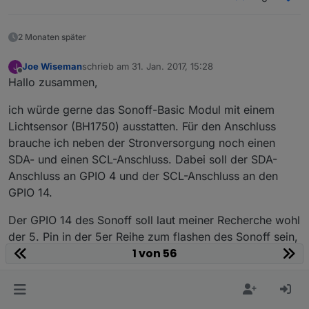
2 Monaten später
Joe Wiseman
schrieb am
31. Jan. 2017, 15:28
J
zuletzt editiert von
Offline
Hallo zusammen,
ich würde gerne das Sonoff-Basic Modul mit einem
Lichtsensor (BH1750) ausstatten. Für den Anschluss
brauche ich neben der Stronversorgung noch einen
SDA- und einen SCL-Anschluss. Dabei soll der SDA-
Anschluss an GPIO 4 und der SCL-Anschluss an den
GPIO 14.
Der GPIO 14 des Sonoff soll laut meiner Recherche wohl
der 5. Pin in der 5er Reihe zum flashen des Sonoff sein,
1 von 56
ist das richtig?
Der GPIO 4 wird hier genannt, aber nicht genau
beschrieben welcher Anschluss das jetzt genau auf dem