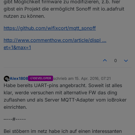
gibt Möglichkeit firmware zu modifizieren, z.b. hier
gibst ein Projekt die ermöglicht Sonoff mit io.adafruit
nutzen zu können.
https://github.com/wifixcort/mqtt_sonoff
http://www.commenthow.com/article/displ …
et=1&max=1
0
Alex1808
schrieb am
15. Apr. 2016, 07:21
DEVELOPER
zuletzt editiert von
Offline
Habe bereits UART-pins angebracht. Soweit ist alles
klar, werde versuchen mit alternative FW das ding
zuflashen und als Server MQTT-Adapter vom ioBroker
einrichten.
–---#-----
Bei stöbern im netz habe ich auf einen interessanten