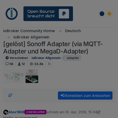
Weiter zum Inhalt
ioBroker Community Home
Deutsch
ioBroker Allgemein
[gelöst] Sonoff Adapter (via MQTT-
Adapter und MegaD-Adapter)
Verschoben
ioBroker Allgemein
adapter
56
12
33.8k
Anmelden zum Antworten
Alex1808
schrieb am
10. Apr. 2016, 15:34
DEVELOPER
zuletzt editiert von Dutchman
2. Okt. 2019, 
Offline