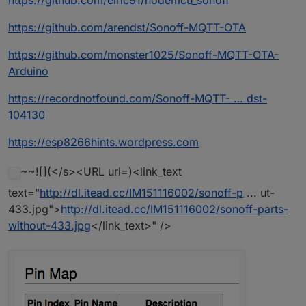
https://github.com/elric91/nodemcu_sonoff
https://github.com/arendst/Sonoff-MQTT-OTA
https://github.com/monster1025/Sonoff-MQTT-OTA-
Arduino
https://recordnotfound.com/Sonoff-MQTT- … dst-
104130
https://esp8266hints.wordpress.com
~~![](</s><URL url=)<link_text
text="
http://dl.itead.cc/IM151116002/sonoff-p
... ut-
433.jpg">
http://dl.itead.cc/IM151116002/sonoff-parts-
without-433.jpg
</link_text>" />