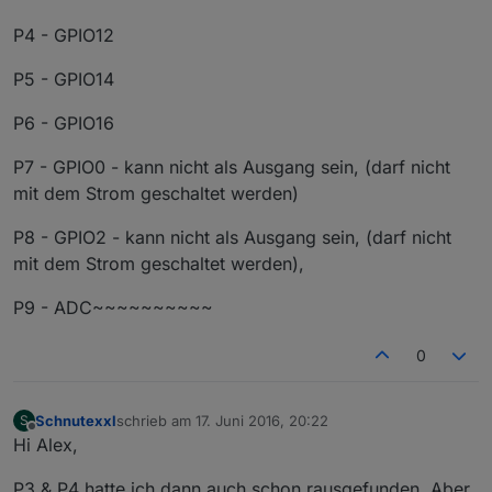
P4 - GPIO12
P5 - GPIO14
P6 - GPIO16
P7 - GPIO0 - kann nicht als Ausgang sein, (darf nicht
mit dem Strom geschaltet werden)
P8 - GPIO2 - kann nicht als Ausgang sein, (darf nicht
mit dem Strom geschaltet werden),
P9 - ADC~~~~~~~~~~
0
Schnutexxl
schrieb am
17. Juni 2016, 20:22
S
zuletzt editiert von
Offline
Hi Alex,
P3 & P4 hatte ich dann auch schon rausgefunden. Aber