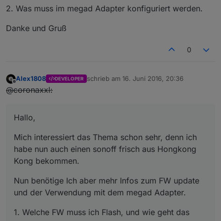
2. Was muss im megad Adapter konfiguriert werden.
Danke und Gruß
0
Alex1808
schrieb am
16. Juni 2016, 20:36
DEVELOPER
zuletzt editiert von
Offline
@coronaxxl:
Hallo,
Mich interessiert das Thema schon sehr, denn ich
habe nun auch einen sonoff frisch aus Hongkong
Kong bekommen.
Nun benötige Ich aber mehr Infos zum FW update
und der Verwendung mit dem megad Adapter.
1. Welche FW muss ich Flash, und wie geht das