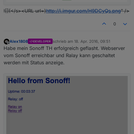
![](</s><URL url=)
http://i.imgur.com/H9DCyQs.png
" />
0
Alex1808
schrieb am
18. Apr. 2016, 09:51
DEVELOPER
zuletzt editiert von
Offline
Habe mein Sonoff TH erfolgreich geflasht. Webserver
vom Sonoff erreichbar und Ralay kann geschaltet
werden mit Status anzeige.