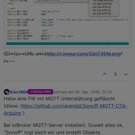
![](</s><URL url=)
http://i.imgur.com/33eT35M.png
"
/>
~~
0
Alex1808
schrieb am
20. Apr. 2016, 15:25
DEVELOPER
zuletzt editiert von
Offline
Habe eine FW mit MQTT Unterstützung gefläscht
(diese:
https://github.com/arendst/Sonoff-MQTT-OTA-
Arduino
)
Bei ioBroker MQTT-Server installiert. Soweit alles ok,
"Sonoff" logt siech ein und erstellt Objekte.