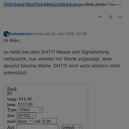
318134a578c97a5489a2a394d.png
</link_text>" />
~~
0
Schnutexxl
schrieb am
18. Juni 2016, 07:59
S
zuletzt editiert von
Offline
Hi Alex,
so hatte bei dem DHT11 Masse und Signalleitung
vertauscht, nun werden mir Werte angezeigt, aber
absolut falsche Werte. DHT11 wird wohl wirklich nicht
unterstützt: