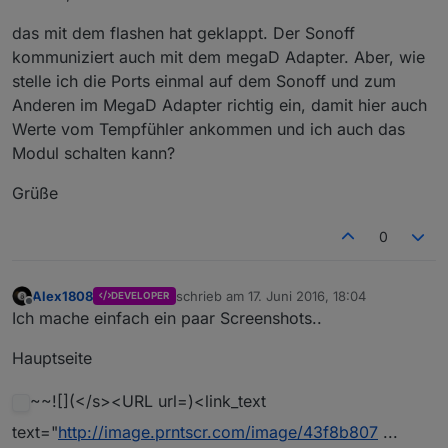
das mit dem flashen hat geklappt. Der Sonoff
kommuniziert auch mit dem megaD Adapter. Aber, wie
stelle ich die Ports einmal auf dem Sonoff und zum
Anderen im MegaD Adapter richtig ein, damit hier auch
Werte vom Tempfühler ankommen und ich auch das
Modul schalten kann?
Grüße
0
Alex1808
schrieb am
17. Juni 2016, 18:04
DEVELOPER
zuletzt editiert von
Offline
Ich mache einfach ein paar Screenshots..
Hauptseite
~~![](</s><URL url=)<link_text
text="
http://image.prntscr.com/image/43f8b807
...