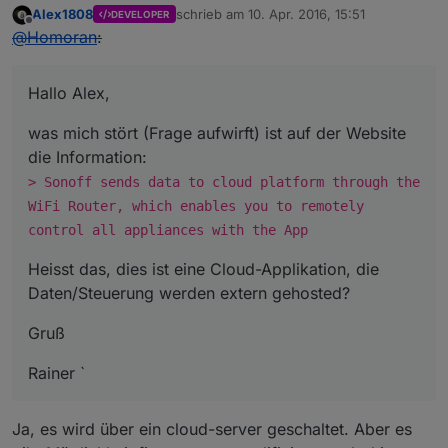
Alex1808
schrieb am
10. Apr. 2016, 15:51
DEVELOPER
zuletzt editiert von
Offline
@
Homoran
:
Hallo Alex,
was mich stört (Frage aufwirft) ist auf der Website
die Information:
> Sonoff sends data to cloud platform through the
WiFi Router, which enables you to remotely
control all appliances with the App
Heisst das, dies ist eine Cloud-Applikation, die
Daten/Steuerung werden extern gehosted?
Gruß
Rainer `
Ja, es wird über ein cloud-server geschaltet. Aber es