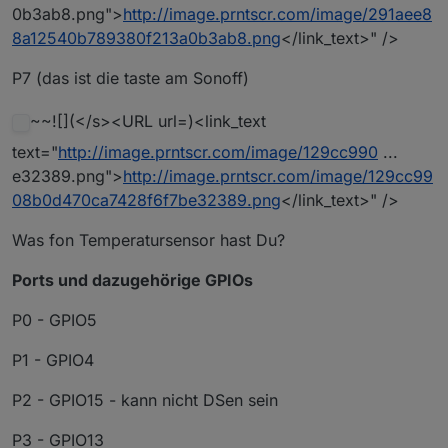
0b3ab8.png">
http://image.prntscr.com/image/291aee8
8a12540b789380f213a0b3ab8.png
</link_text>" />
P7 (das ist die taste am Sonoff)
~~![](</s><URL url=)<link_text
text="
http://image.prntscr.com/image/129cc990
...
e32389.png">
http://image.prntscr.com/image/129cc99
08b0d470ca7428f6f7be32389.png
</link_text>" />
Was fon Temperatursensor hast Du?
Ports und dazugehörige GPIOs
P0 - GPIO5
P1 - GPIO4
P2 - GPIO15 - kann nicht DSen sein
P3 - GPIO13