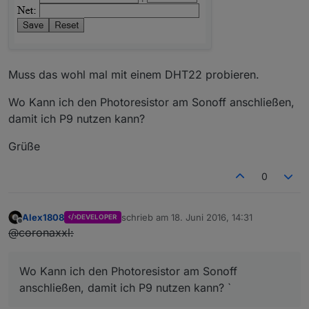
Muss das wohl mal mit einem DHT22 probieren.
Wo Kann ich den Photoresistor am Sonoff anschließen,
damit ich P9 nutzen kann?
Grüße
0
Alex1808
schrieb am
18. Juni 2016, 14:31
DEVELOPER
zuletzt editiert von
Offline
@coronaxxl:
Wo Kann ich den Photoresistor am Sonoff
anschließen, damit ich P9 nutzen kann? `