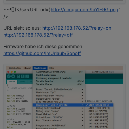
~~![](</s><URL url=)
http://i.imgur.com/taYIE9G.png
"
/>
URL sieht so aus:
http://192.168.178.52/?relay=on
http://192.168.178.52/?relay=off
Firmware habe ich diese genommen
https://github.com/ImUrlaub/Sonoff