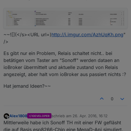
~~![](</s><URL url=)
http://i.imgur.com/AzhUqKh.png
"
/>
Es gibt nur ein Problem, Relais schaltet nicht.. bei
betätigen vom Taster am "Sonoff" werden dataen an
ioBroker übermittelt und aktuelle zustand von Relais
angezeigt, aber halt vom ioBroker aus passiert nichts :?
Hat jemand Ideen?~~
0
Alex1808
schrieb am
26. Apr. 2016, 16:12
DEVELOPER
zuletzt editiert von
Offline
Mittlerweile habe ich Sonoff TH mit einer FW gefläsht
die auf Basis esp8266-Chip eine MegaD-Api simuliert.