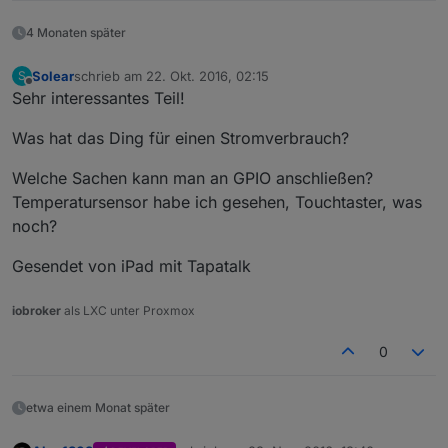
4 Monaten später
Solear
schrieb am
22. Okt. 2016, 02:15
S
zuletzt editiert von
Offline
Sehr interessantes Teil!
Was hat das Ding für einen Stromverbrauch?
Welche Sachen kann man an GPIO anschließen?
Temperatursensor habe ich gesehen, Touchtaster, was
noch?
Gesendet von iPad mit Tapatalk
iobroker
als LXC unter Proxmox
0
etwa einem Monat später