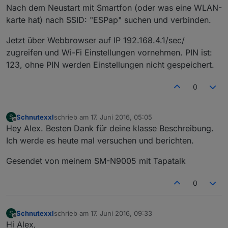
Nach dem Neustart mit Smartfon (oder was eine WLAN-
karte hat) nach SSID: "ESPap" suchen und verbinden.
Jetzt über Webbrowser auf IP 192.168.4.1/sec/
zugreifen und Wi-Fi Einstellungen vornehmen. PIN ist:
123, ohne PIN werden Einstellungen nicht gespeichert.
0
Schnutexxl
schrieb am
17. Juni 2016, 05:05
S
zuletzt editiert von
Offline
Hey Alex. Besten Dank für deine klasse Beschreibung.
Ich werde es heute mal versuchen und berichten.
Gesendet von meinem SM-N9005 mit Tapatalk
0
Schnutexxl
schrieb am
17. Juni 2016, 09:33
S
zuletzt editiert von
Offline
Hi Alex,