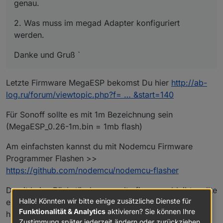
genau.
2. Was muss im megad Adapter konfiguriert
werden.
Danke und Gruß `
Letzte Firmware MegaESP bekomst Du hier
http://ab-
log.ru/forum/viewtopic.php?f= … &start=140
Für Sonoff sollte es mit 1m Bezeichnung sein
(MegaESP_0.26-1m.bin = 1mb flash)
Am einfachsten kannst du mit Nodemcu Firmware
Programmer Flashen >>
https://github.com/nodemcu/nodemcu-flasher
Damit keine Rückständen von alte firmware bleibt, sollte
Hallo! Könnten wir bitte einige zusätzliche Dienste für
es zuerst mit einer "blanko" FW geflasht werden (hefte
Funktionalität & Analytics
aktivieren? Sie können Ihre
hier ein)
Zustimmung später jederzeit ändern oder zurückziehen.