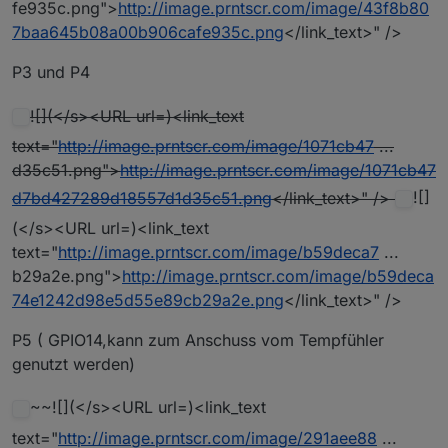
fe935c.png">
http://image.prntscr.com/image/43f8b80
7baa645b08a00b906cafe935c.png
</link_text>" />
P3 und P4
![](</s><URL url=)<link_text
text="
http://image.prntscr.com/image/1071cb47
...
d35c51.png">
http://image.prntscr.com/image/1071cb47
d7bd427289d18557d1d35c51.png
</link_text>" />
![]
(</s><URL url=)<link_text
text="
http://image.prntscr.com/image/b59deca7
...
b29a2e.png">
http://image.prntscr.com/image/b59deca
74e1242d98e5d55e89cb29a2e.png
</link_text>" />
P5 ( GPIO14,kann zum Anschuss vom Tempfühler
genutzt werden)
~~![](</s><URL url=)<link_text
text="
http://image.prntscr.com/image/291aee88
...