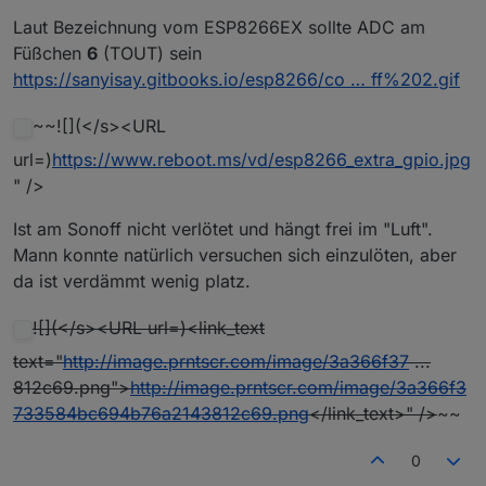
Laut Bezeichnung vom ESP8266EX sollte ADC am
Füßchen
6
(TOUT) sein
https://sanyisay.gitbooks.io/esp8266/co … ff%202.gif
~~![](</s><URL
url=)
https://www.reboot.ms/vd/esp8266_extra_gpio.jpg
" />
Ist am Sonoff nicht verlötet und hängt frei im "Luft".
Mann konnte natürlich versuchen sich einzulöten, aber
da ist verdämmt wenig platz.
![](</s><URL url=)<link_text
text="
http://image.prntscr.com/image/3a366f37
...
812c69.png">
http://image.prntscr.com/image/3a366f3
733584bc694b76a2143812c69.png
</link_text>" />
~~
0