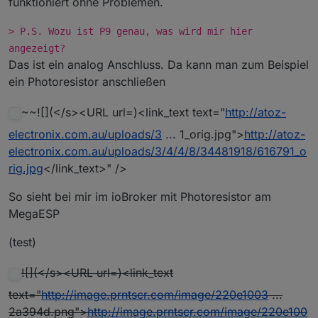
funktioniert ohne Problemen.
> P.S. Wozu ist P9 genau, was wird mir hier
angezeigt?
Das ist ein analog Anschluss. Da kann man zum Beispiel
ein Photoresistor anschließen
~~![](</s><URL url=)<link_text text="
http://atoz-
electronix.com.au/uploads/3
... 1_orig.jpg">
http://atoz-
electronix.com.au/uploads/3/4/4/8/34481918/616791_o
rig.jpg
</link_text>" />
So sieht bei mir im ioBroker mit Photoresistor am
MegaESP
(test)
![](</s><URL url=)<link_text
text="
http://image.prntscr.com/image/220e1003
...
2a394d.png">
http://image.prntscr.com/image/220e100