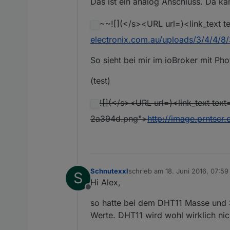
Das ist ein analog Anschluss. Da ka
~~![](</s><URL url=)<link_text t
electronix.com.au/uploads/3/4/4/8
So sieht bei mir im ioBroker mit P
(test)
![](</s><URL url=)<link_text text
2a394d.png">
http://image.prnts
Schnutexxl
schrieb am
18. Juni 2016, 07:59
S
zuletzt editiert von
Hi Alex,
Offline
so hatte bei dem DHT11 Masse und S
Werte. DHT11 wird wohl wirklich nich