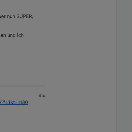
aber nun SUPER,
sen und ich
#14
p?f=1&t=1130