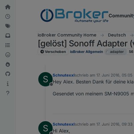
Weiter zum Inhalt
Communit
ioBroker Community Home
Deutsch
[gelöst] Sonoff Adapter
Verschoben
ioBroker Allgemein
adapter
56
Schnutexxl
schrieb am
17. Juni 2016, 05:05
S
zuletzt editiert von
Hey Alex. Besten Dank für deine kl
Offline
Gesendet von meinem SM-N9005 mi
Schnutexxl
schrieb am
17. Juni 2016, 09:33
S
zuletzt editiert von
Hi Alex,