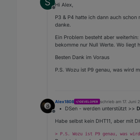
S
zuletzt editiert von
Hi Alex,
Offline
P3 & P4 hatte ich dann auch schon 
danke.
Ein Problem besteht aber weiterhin
bekomme nur Null Werte. Wo liegt h
Besten Dank im Voraus
P.S. Wozu ist P9 genau, was wird mi
Alex1808
schrieb am
17. Juni 
DEVELOPER
zuletzt editiert von
DSen - werden unterstützt >>
D
Offline
Habe selbst kein DHT11, aber mit 
> P.S. Wozu ist P9 genau, was wird