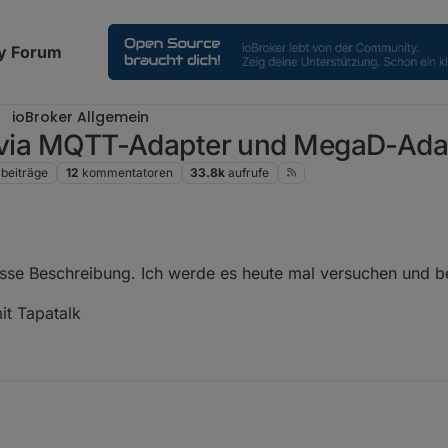
y Forum
ioBroker Allgemein
 (via MQTT-Adapter und MegaD-Ada
beiträge
12
kommentatoren
33.8k
aufrufe
asse Beschreibung. Ich werde es heute mal versuchen und be
t Tapatalk