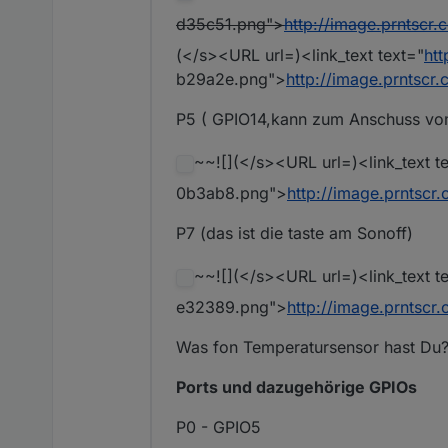
d35c51.png">
http://image.prntsc
(</s><URL url=)<link_text text="
ht
b29a2e.png">
http://image.prnts
P5 ( GPIO14,kann zum Anschuss vo
~~![](</s><URL url=)<link_text t
0b3ab8.png">
http://image.prnts
P7 (das ist die taste am Sonoff)
~~![](</s><URL url=)<link_text t
e32389.png">
http://image.prnts
Was fon Temperatursensor hast Du
Ports und dazugehörige GPIOs
P0 - GPIO5