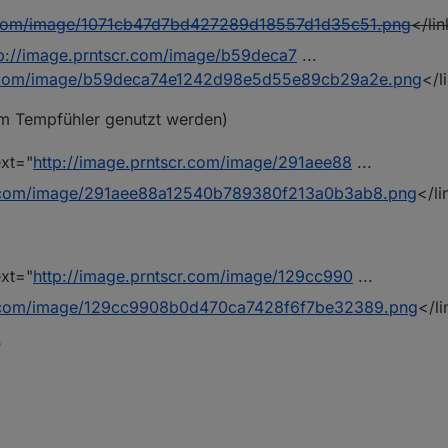
r.com/image/1071cb47d7bd427289d18557d1d35c51.png
</li
tp://image.prntscr.com/image/b59deca7
...
cr.com/image/b59deca74e1242d98e5d55e89cb29a2e.png
</l
m Tempfühler genutzt werden)
ext="
http://image.prntscr.com/image/291aee88
...
cr.com/image/291aee88a12540b789380f213a0b3ab8.png
</li
ext="
http://image.prntscr.com/image/129cc990
...
cr.com/image/129cc9908b0d470ca7428f6f7be32389.png
</li
?