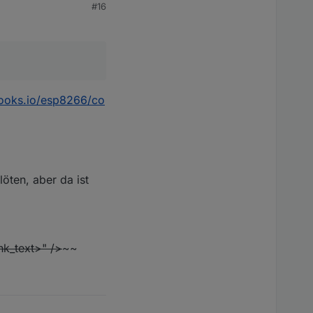
#16
tbooks.io/esp8266/co
löten, aber da ist
ink_text>" />
~~