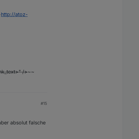
>
http://atoz-
ink_text>" />
~~
#15
ber absolut falsche