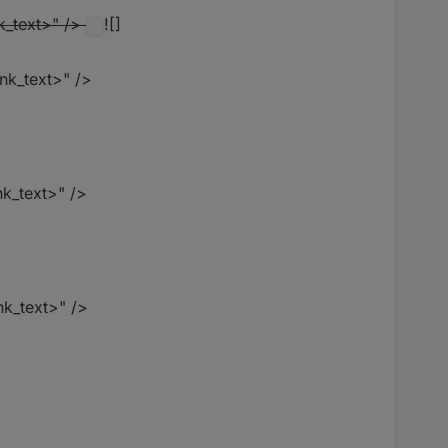
nk_text>" />
![]
ink_text>" />
nk_text>" />
nk_text>" />