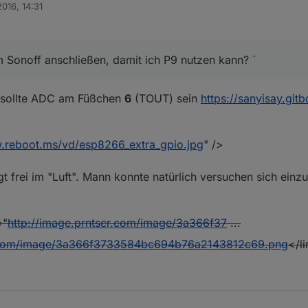
2016, 14:31
 Sonoff anschließen, damit ich P9 nutzen kann? `
sollte ADC am Füßchen
6
(TOUT) sein
https://sanyisay.gi
w.reboot.ms/vd/esp8266_extra_gpio.jpg
" />
gt frei im "Luft". Mann konnte natürlich versuchen sich einzu
="
http://image.prntscr.com/image/3a366f37
...
cr.com/image/3a366f3733584bc694b76a2143812c69.png
</l