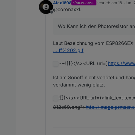
Alex1808
schrieb am
18. Juni 
DEVELOPER
zuletzt editiert von
@coronaxxl:
Offline
Wo Kann ich den Photoresistor am
Laut Bezeichnung vom ESP8266EX 
… ff%202.gif
~~![](</s><URL url=)
https://ww
Ist am Sonoff nicht verlötet und hän
verdämmt wenig platz.
![](</s><URL url=)<link_text text
812c69.png">
http://image.prnts