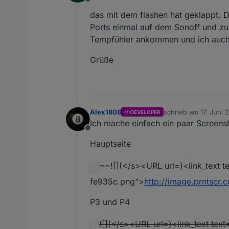
Offline
das mit dem flashen hat geklappt. 
Ports einmal auf dem Sonoff und zu
Tempfühler ankommen und ich auch
Grüße
Alex1808
schrieb am
17. Juni 
DEVELOPER
zuletzt editiert von
Ich mache einfach ein paar Screensh
Offline
Hauptseite
~~![](</s><URL url=)<link_text t
fe935c.png">
http://image.prntsc
P3 und P4
![](</s><URL url=)<link_text text