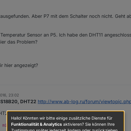
rausgefunden. Aber P7 mit dem Schalter noch nicht. Geht 
: Temperatur Sensor an P5. Ich habe den DHT11 angeschlos
ier das Problem?
r hier angezeigt?
2016, 23:02
S18B20, DHT22
http://www.ab-log.ru/forum/viewtopic.ph
DHT22 und DS18B20 funktioniert ohne Problemen.
Hallo! Könnten wir bitte einige zusätzliche Dienste für
Funktionalität & Analytics
aktivieren? Sie können Ihre
 mir hier angezeigt?
Zustimmung später jederzeit ändern oder zurückziehen.