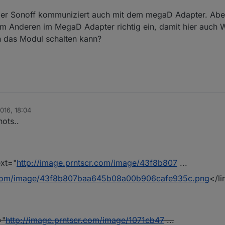
Der Sonoff kommuniziert auch mit dem megaD Adapter. Aber, 
m Anderen im MegaD Adapter richtig ein, damit hier auch 
 das Modul schalten kann?
2016, 18:04
ots..
ext="
http://image.prntscr.com/image/43f8b807
...
r.com/image/43f8b807baa645b08a00b906cafe935c.png
</li
="
http://image.prntscr.com/image/1071cb47
...