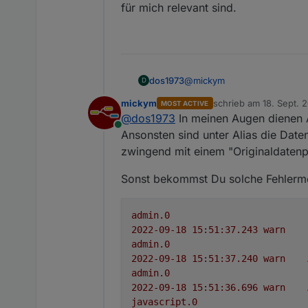
für mich relevant sind.
@
mickym
dos1973
D
mickym
schrieb am
18. Sept. 
MOST ACTIVE
ich erkläre mal der Reihe nac
zuletzt editiert von m
@
dos1973
In meinen Augen dienen 
Online
ich habe den mqqt DP, alles
Ansonsten sind unter Alias die Dat
zwingend mit einem "Originaldatenp
jetzte erstelle ich mir im Al
Sonst bekommst Du solche Fehlerm
ab hier beginnt mein Kopfko
mir fehlen mir Infos aus dem 
jetz
Da ich ja Aliase haben will 
admin.0
Also erstelle ich einen Alias
2022-09-18 15:51:37.243	
warn
Warum die DP nicht gleich i
admin.0
das ist meine Frage
2022-09-18 15:51:37.240	
warn
admin.0
2022-09-18 15:51:36.696	
warn
javascript.0