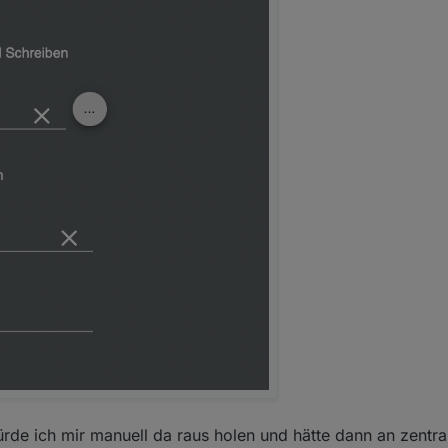
 die auf 0.userdata.mqtt zeigen.
m Alias Ordner anlegen??
rde ich mir manuell da raus holen und hätte dann an zentrale