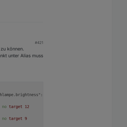
#421
 zu können.
nkt unter Alias muss
unkt habe
.mqtt
hlampe.brightness":
Alias
alias.0.licht.wohnzimmer.tisch
no
target
12
no
target
9