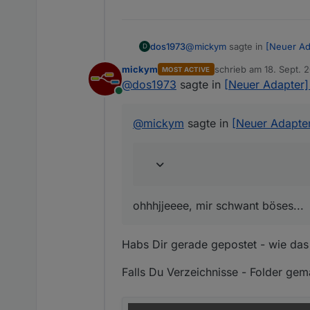
darunter die einzelnen States
2022-09-18 15:51:36.69
javascript.0

2022-09-18 15:51:36.68
javascript.0

@
mickym
sagte in
[Neuer Ad
dos1973
D
mickym
schrieb am
18. Sept. 
MOST ACTIVE
zuletzt editiert von m
@
dos1973
sagte in
[Neuer Adapter]
statt eines Verzeichnisses 
Online
ohhhjjeeee, mir schwant bös
@
mickym
sagte in
[Neuer Adapte
ohhhjjeeee, mir schwant böses...
Habs Dir gerade gepostet - wie das 
Falls Du Verzeichnisse - Folder gem