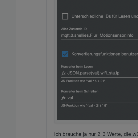
Also erstelle ich einen Alias
Warum die DP nicht gleich i
das ist meine Frage
ich brauche ja nur 2-3 Werte, die wü