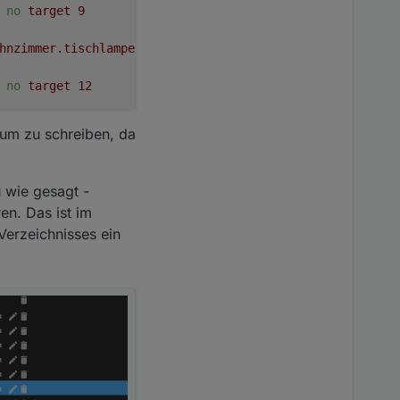
no
target
9
hnzimmer.tischlampe.brightness
has
no
target
12
no
target
12
aum zu schreiben, da
u wie gesagt -
en. Das ist im
Verzeichnisses ein