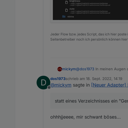
Jeder Flow bzw. jedes Script, das ich hier post
Seitenbetreiber noch ich persönlich können hier
@
dos1973
In meinen Augen d
mickym
unter Alias die Datenpunkte
dos1973
schrieb am
18. Sept. 2022, 14:19
D
"Originaldatenpunkt" verbun
Sonst bekommst Du solche F
zuletzt editiert von
@
mickym
sagte in
[Neuer Adapter]
Offline
admin.0

2022-09-18 15:51:37.24
statt eines Verzeichnisses ein "Ger
Es würde also gar keinen Si
admin.0

Verknüpfung zu einem Origina
2022-09-18 15:51:37.24
Wenn Du Dir wirklich die Müh
admin.0

ohhhjjeeee, mir schwant böses...
für jedes Device machen und 
2022-09-18 15:51:36.69
verstanden habe auch gewollt.
javascript.0
