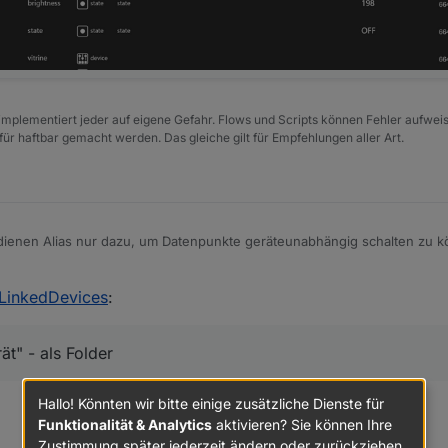
e implementiert jeder auf eigene Gefahr. Flows und Scripts können Fehler aufwe
für haftbar gemacht werden. Das gleiche gilt für Empfehlungen aller Art.
ienen Alias nur dazu, um Datenpunkte geräteunabhängig schalten zu k
 - eben keine normalen Datenpunkte. Jeder Datenpunkt unter Alias mus
den sein.
ehlermeldungen:
 LinkedDevices
:
3	warn	cannot subscribe on alias "alias.0.licht.wohnzim
ät" - als Folder
nn machen - diese Datenpunkte mit irgendwas in den Alias Datenbaum zu
l fehlt.
0	warn	Alias alias.0.licht.wohnzimmer.tischlampe.bright
e machen willst - all möglichen Infos zu "aliasen" - dann musst Du wie 
Hallo! Könnten wir bitte einige zusätzliche Dienste für
jede Eigenschaft dann als Alias-Datenpunkt definieren. Das ist im iobro
6	warn	Alias alias.0.licht.wohnzimmer.tischlampe.bright
Funktionalität & Analytics
aktivieren? Sie können Ihre
 Das heißt - Du machst eigentlich statt eines Verzeichnisses ein "Gerät
Zustimmung später jederzeit ändern oder zurückziehen.