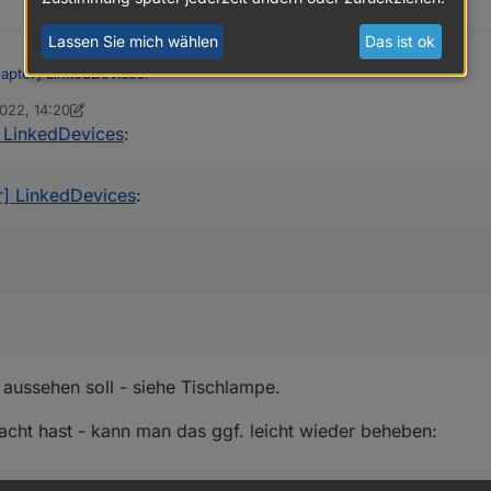
.
8	warn	Alias alias.0.licht.wohnzimmer.tischlampe.bright
Lassen Sie mich wählen
Das ist ok
9	warn	Could not add alias subscription: Alias alias.0.
apter] LinkedDevices
:
2022, 14:20
ickym
 LinkedDevices
:
ein "Gerät" - als Folder
es...
r] LinkedDevices
:
aussehen soll - siehe Tischlampe.
acht hast - kann man das ggf. leicht wieder beheben: