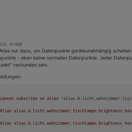
2022, 14:16
h...
ickym
Alias nur dazu, um Datenpunkte geräteunabhängig schalten
 Super
enpunkte - eben keine normalen Datenpunkte. Jeder Datenpu
unkt" verbunden sein.
ias die notwenidgen DP, damit ich von dort aus alles an einem zentralen P
eldungen:
pten:
"INFO" DP der das json enthält. dort will ich die IP Adresse etc.
t nehme ich node red (Dank Dir) und baue mir mir die DP der Info Json Struktur nach 0.userdata
ich die IP und andere Infos ja dort zusammen haben.
 die auf 0.userdata.mqtt zeigen.
cannot
subscribe
on
alias
"alias.0.licht.wohnzimmer.tisc
m Alias Ordner anlegen??
Alias
alias.0.licht.wohnzimmer.tischlampe.brightness
has
Alias
alias.0.licht.wohnzimmer.tischlampe.brightness
has