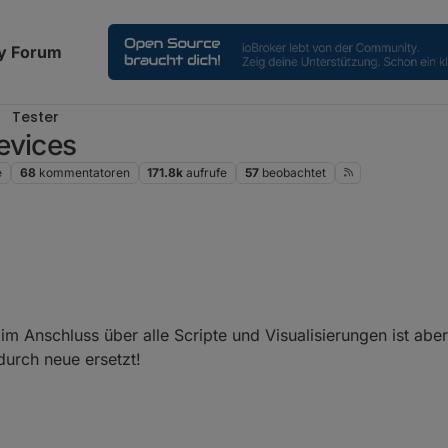
y Forum
Tester
evices
e
68
kommentatoren
171.8k
aufrufe
57
beobachtet
verbracht alle Aliase (habe intern Alias genutz) anzulegen, das artet ja ri
im Anschluss über alle Scripte und Visualisierungen ist abe
urch neue ersetzt!