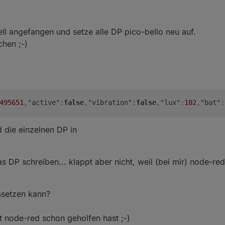
ell angefangen und setze alle DP pico-bello neu auf.
chen ;-)
495651
,
"active"
:
false
,
"vibration"
:
false
,
"lux"
:
102
,
"bat"
:
d die einzelnen DP in
s DP schreiben... klappt aber nicht, weil (bei mir) node-red
msetzen kann?
it node-red schon geholfen hast ;-)