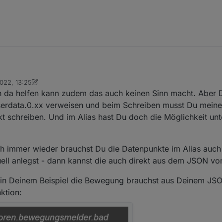
ch manuell angefangen und setze alle DP pico-bello neu auf.
2022, 13:25
les löschen ;-)
ickym
ch da helfen kann zudem das auch keinen Sinn macht. Aber 
json
serdata.0.xx verweisen und beim Schreiben musst Du meine
t schreiben. Und im Alias hast Du doch die Möglichkeit unt
node-red die einzelnen DP in
aber nicht, weil (bei mir) node-red nur in "0_userdata"
ch immer wieder brauchst Du die Datenpunkte im Alias auch 
h das umsetzen kann?
l anlegst - dann kannst die auch direkt aus dem JSON von
u mir mit node-red schon geholfen hast ;-)
e in Deinem Beispiel die Bewegung brauchst aus Deinem JS
ktion: