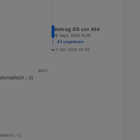
Beitrag 415 von 464
18. Sept. 2022, 13:25
43 ungelesen
3. Apr. 2024, 08:43
#413
chtig in Arbeit aus....
tomatisch ;-))
tisch ;-))