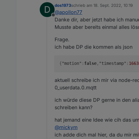
dos1973
schrieb am
18. Sept. 2022, 10:19
D
zuletzt editiert von
@
apollon77
Offline
Danke dir, aber jetzt habe ich manu
Musste aber bereits einmal alles lös
Frage.
ich habe DP die kommen als json
{
"motion"
:
false
,
"timestamp"
:
1663
aktuell schreibe ich mir via node-re
0_userdata.0.mqtt
ich würde diese DP gerne in den alia
schreiben kann?
hat jemand eine Idee wie cih das u
@
mickym
ich adde dich mal hier, da du mir m