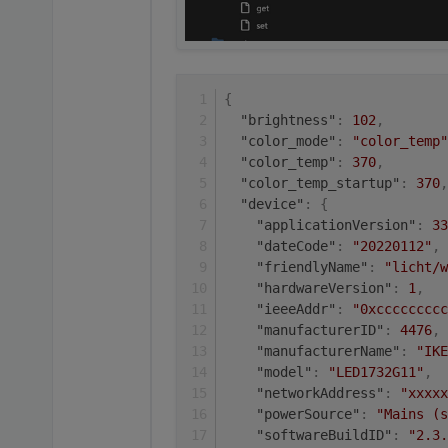
{
"brightness"
:
102
,
"color_mode"
:
"color_temp"
"color_temp"
:
370
,
"color_temp_startup"
:
370
,
"device"
:
{
"applicationVersion"
:
33
"dateCode"
:
"20220112"
,
"friendlyName"
:
"licht/w
"hardwareVersion"
:
1
,
"ieeeAddr"
:
"0xccccccccc
"manufacturerID"
:
4476
,
"manufacturerName"
:
"IKE
"model"
:
"LED1732G11"
,
"networkAddress"
:
"xxxxx
"powerSource"
:
"Mains (s
"softwareBuildID"
:
"2.3.