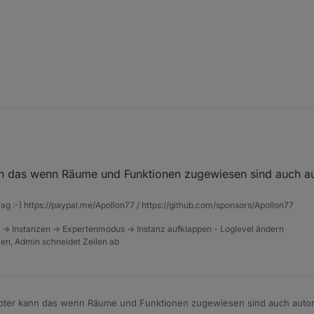
verbracht alle Aliase (habe intern Alias genutz) anzulegen, das artet ja ri
n das wenn Räume und Funktionen zugewiesen sind auch au
rag :-) https://paypal.me/Apollon77 / https://github.com/sponsors/Apollon77
 -> Instanzen -> Expertenmodus -> Instanz aufklappen - Loglevel ändern
tzen, Admin schneidet Zeilen ab
pter kann das wenn Räume und Funktionen zugewiesen sind auch automa