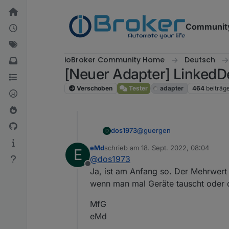
Weiter zum Inhalt
Communit
ioBroker Community Home
Deutsch
[Neuer Adapter] LinkedD
Verschoben
Tester
adapter
464
beiträg
@
guergen
dos1973
D
eMd
schrieb am
18. Sept. 2022, 08:04
E
habe gestern die halbe Nacht 
zuletzt editiert von
@
dos1973
Offline
Ja, ist am Anfang so. Der Mehrwert 
wenn man mal Geräte tauscht oder d
MfG
eMd