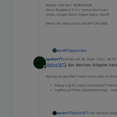
Master: Intel NUC 16GB/500GB
Slave: Raspberry Pi 3 + Homematicmodul
Shelly, Google Home, Zigbee Aqara, Sonoff
Meine VIS: https://youtu.be/JMYr2KYlpME
@
guergen
dos1973
D
apollon77
schrieb am
18. Sept. 2022, 08:13
habe gestern die halbe Nacht 
zuletzt editiert von
@
dos1973
der devices Adapter kan
Offline
Beitrag hat geholfen? Votet rechts unten im Beit
Debug-Log für Instanz einschalten? Admin
Logfiles auf Platte /opt/iobroker/log/… nu
apollon77
@
dos1973
der devices Ada