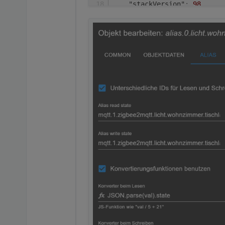
"stackVersion"
:
98
,
"type"
:
"Router"
,
"zclVersion"
:
2
}
,
"last_seen"
:
"2022-09-18T1
"linkquality"
:
255
,
"power_on_behavior"
:
"off"
"state"
:
"OFF"
,
"update"
:
{
"state"
:
"idle"
}
,
"update_available"
:
false
}