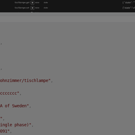
,
,
ohnzimmer/tischlampe"
,
ccccccc"
,
A of Sweden"
,
"
,
ingle phase)"
,
091"
,