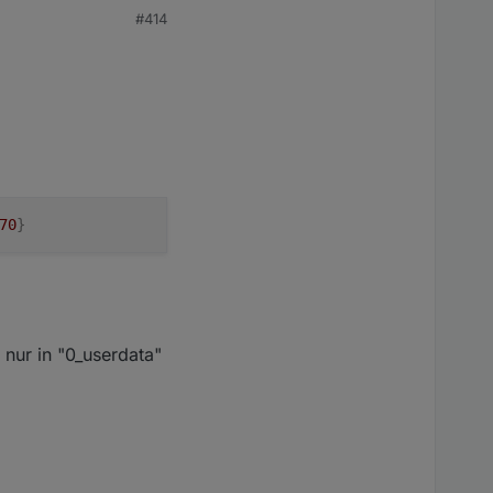
#414
70
}
 nur in "0_userdata"