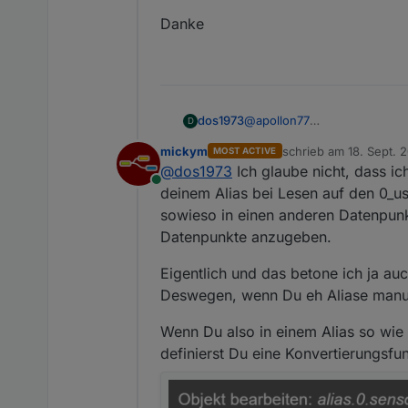
Danke
@
apollon77
dos1973
D
Danke dir, aber jetzt habe i
mickym
schrieb am
18. Sept. 
MOST ACTIVE
Musste aber bereits einmal al
Frage.
zuletzt editiert von m
@
dos1973
Ich glaube nicht, dass i
ich habe DP die kommen als 
Online
deinem Alias bei Lesen auf den 0_u
sowieso in einen anderen Datenpunk
aktuell schreibe ich mir via 
Datenpunkte anzugeben.
0_userdata.0.mqtt
ich würde diese DP gerne in den alias DP schreiben... klappt 
Eigentlich und das betone ich ja au
schreiben kann?
hat jemand eine Idee wie ci
Deswegen, wenn Du eh Aliase manuel
@
mickym
ich adde dich mal hier, da d
Danke
Wenn Du also in einem Alias so wi
definierst Du eine Konvertierungsfun