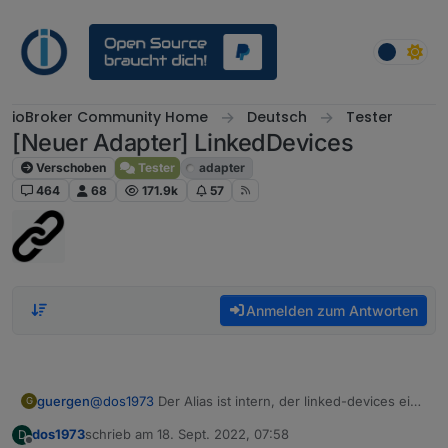
Weiter zum Inhalt
ioBroker Community Home
Deutsch
Tester
[Neuer Adapter] LinkedDevices
Verschoben
Tester
adapter
464
68
171.9k
57
Anmelden zum Antworten
guergen
@
dos1973
Der Alias ist intern, der linked-devices ein
G
Adapter, musst gucken was dir liegt
dos1973
schrieb am
18. Sept. 2022, 07:58
D
zuletzt editiert von