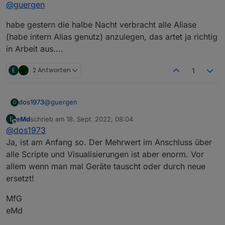
Offline
@
guergen
habe gestern die halbe Nacht verbracht alle Aliase
(habe intern Alias genutz) anzulegen, das artet ja richtig
in Arbeit aus....
E
2 Antworten
1
@
guergen
dos1973
D
eMd
schrieb am
18. Sept. 2022, 08:04
E
habe gestern die halbe Nacht verbracht alle Aliase
zuletzt editiert von
Offline
@
dos1973
(habe intern Alias genutz) anzulegen, das artet ja
richtig in Arbeit aus....
Ja, ist am Anfang so. Der Mehrwert im Anschluss über
alle Scripte und Visualisierungen ist aber enorm. Vor
allem wenn man mal Geräte tauscht oder durch neue
ersetzt!
MfG
eMd