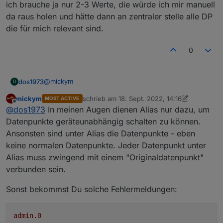
ich brauche ja nur 2-3 Werte, die würde ich mir manuell
da raus holen und hätte dann an zentraler stelle alle DP
die für mich relevant sind.
0
@
mickym
dos1973
D
mickym
schrieb am
18. Sept. 2022, 14:16
MOST ACTIVE
ich erkläre mal der Reihe nach...
zuletzt editiert von mickym
Offline
@
dos1973
In meinen Augen dienen Alias nur dazu, um
ich habe den mqqt DP, alles Super
Datenpunkte geräteunabhängig schalten zu können.
Ansonsten sind unter Alias die Datenpunkte - eben
jetzte erstelle ich mir im Alias die notwenidgen DP,
keine normalen Datenpunkte. Jeder Datenpunkt unter
damit ich von dort aus alles an einem zentralen Punkt
Alias muss zwingend mit einem "Originaldatenpunkt"
habe
ab hier beginnt mein Kopfkopten:
mir fehlen mir Infos aus dem "INFO" DP der das json
verbunden sein.
enthält. dort will ich die IP Adresse etc.
Da ich ja Aliase haben will ich die IP und andere Infos
jetzt nehme ich node red (Dank Dir) und baue mir mir
ja dort zusammen haben.
Sonst bekommst Du solche Fehlermeldungen:
die DP der Info Json Struktur nach 0.userdata.mqtt
Also erstelle ich einen Alias die auf 0.userdata.mqtt
Warum die DP nicht gleich im Alias Ordner anlegen??
zeigen.
das ist meine Frage
admin.0