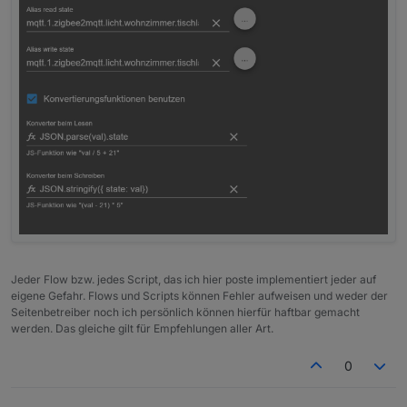
"update"
:
{
"state"
:
"idle"
}
,
"update_available"
:
false
}
Jeder Flow bzw. jedes Script, das ich hier poste implementiert jeder auf
eigene Gefahr. Flows und Scripts können Fehler aufweisen und weder der
Seitenbetreiber noch ich persönlich können hierfür haftbar gemacht
werden. Das gleiche gilt für Empfehlungen aller Art.
0