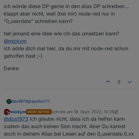
ich würde diese DP gerne in den alias DP schreiben...
klappt aber nicht, weil (bei mir) node-red nur in
"0_userdata" schreiben kann?
hat jemand eine Idee wie cih das umsetzen kann?
@
mickym
ich adde dich mal hier, da du mir mit node-red schon
geholfen hast ;-)
Danke
0
@
apollon77
dos1973
D
Danke dir, aber jetzt habe ich manuell angefangen
mickym
schrieb am
18. Sept. 2022, 13:25
MOST ACTIVE
und setze alle DP pico-bello neu auf.
Frage.
zuletzt editiert von mickym
Offline
@
dos1973
Ich glaube nicht, dass ich da helfen kann
Musste aber bereits einmal alles löschen ;-)
ich habe DP die kommen als json
zudem das auch keinen Sinn macht. Aber Du kannst
doch in deinem Alias bei Lesen auf den 0_userdata.0.xx
aktuell schreibe ich mir via node-red die einzelnen DP