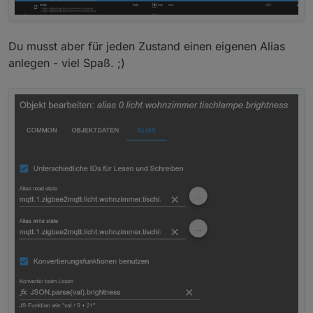
    "hardwareVersion": 1,

    "ieeeAddr": "0xcccccccccccccccc",

    "manufacturerID": 4476,

Du musst aber für jeden Zustand einen eigenen Alias
    "manufacturerName": "IKEA of Sweden",

    "model": "LED1732G11",

anlegen - viel Spaß. ;)
    "networkAddress": "xxxxx",

    "powerSource": "Mains (single phase)",

    "softwareBuildID": "2.3.091",

    "stackVersion": 98,

    "type": "Router",

    "zclVersion": 2

  },

  "last_seen": "2022-09-18T15:42:01+02:00",

  "linkquality": 255,

  "power_on_behavior": "off",

  "state": "OFF",

  "update": {

    "state": "idle"

  },

  "update_available": false
