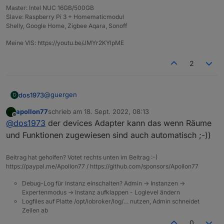
Master: Intel NUC 16GB/500GB
Slave: Raspberry Pi 3 + Homematicmodul
Shelly, Google Home, Zigbee Aqara, Sonoff
Meine VIS: https://youtu.be/JMYr2KYlpME
2
@
guergen
dos1973
D
apollon77
schrieb am
18. Sept. 2022, 08:13
habe gestern die halbe Nacht verbracht alle Aliase
zuletzt editiert von
Offline
@
dos1973
der devices Adapter kann das wenn Räume
(habe intern Alias genutz) anzulegen, das artet ja
richtig in Arbeit aus....
und Funktionen zugewiesen sind auch automatisch ;-))
Beitrag hat geholfen? Votet rechts unten im Beitrag :-)
https://paypal.me/Apollon77 / https://github.com/sponsors/Apollon77
Debug-Log für Instanz einschalten? Admin -> Instanzen ->
Expertenmodus -> Instanz aufklappen - Loglevel ändern
Logfiles auf Platte /opt/iobroker/log/… nutzen, Admin schneidet
Zeilen ab
0