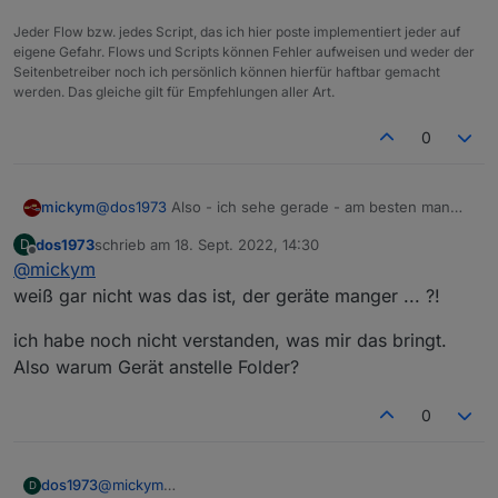
Allerdings fehlen dann ein paar Attribute unter
Jeder Flow bzw. jedes Script, das ich hier poste implementiert jeder auf
common.
eigene Gefahr. Flows und Scripts können Fehler aufweisen und weder der
Besser also wenn man statt Verzeichnis
Seitenbetreiber noch ich persönlich können hierfür haftbar gemacht
werden. Das gleiche gilt für Empfehlungen aller Art.
0
mickym
@
dos1973
Also - ich sehe gerade - am besten man
nimmt wohl den Geräte-Manager - wobei der mir ein
dos1973
schrieb am
18. Sept. 2022, 14:30
D
Problem mit dem DropDown macht.
zuletzt editiert von
Offline
@
mickym
Geräte anlegt.
weiß gar nicht was das ist, der geräte manger ... ?!
Eventuell ist es SINNVOLLER alles über den Geräte-
Manager anzulegen und ggf. noch eigene
ich habe noch nicht verstanden, was mir das bringt.
Eigenschaften dazu anzulegen.
Also warum Gerät anstelle Folder?
0
@
mickym
dos1973
D