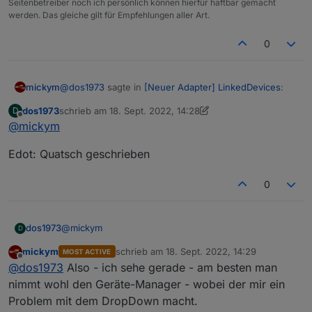
Seitenbetreiber noch ich persönlich können hierfür haftbar gemacht
werden. Das gleiche gilt für Empfehlungen aller Art.
0
@
dos1973
sagte in
[Neuer Adapter] LinkedDevices
:
mickym
dos1973
schrieb am
18. Sept. 2022, 14:28
D
zuletzt editiert von dos1973
Offline
@
mickym
@
mickym
sagte in
[Neuer Adapter]
LinkedDevices
:
Habs Dir gerade gepostet - wie das aussehen soll -
Edot: Quatsch geschrieben
siehe Tischlampe.
statt eines Verzeichnisses ein "Gerät" - als
Falls Du Verzeichnisse - Folder gemacht hast - kann
0
Folder
man das ggf. leicht wieder beheben:
ohhhjjeeee, mir schwant böses...
@
mickym
dos1973
D
mickym
schrieb am
18. Sept. 2022, 14:29
MOST ACTIVE
Edot: Quatsch geschrieben
zuletzt editiert von
Offline
@
dos1973
Also - ich sehe gerade - am besten man
nimmt wohl den Geräte-Manager - wobei der mir ein
Problem mit dem DropDown macht.