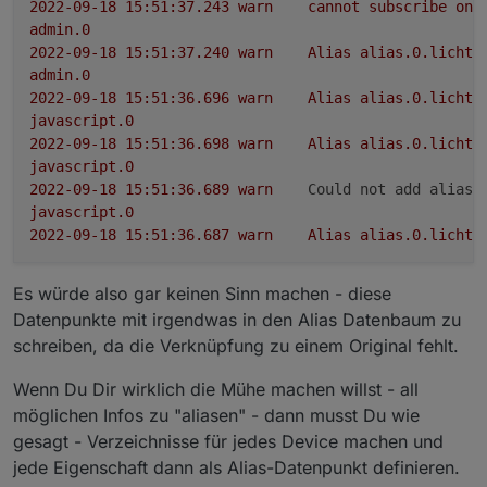
2022-09-18 15:51:37.243	
warn
cannot
subscribe
on
admin.0
2022-09-18 15:51:37.240	
warn
Alias
alias.0.licht.
admin.0
2022-09-18 15:51:36.696	
warn
Alias
alias.0.licht.
javascript.0
2022-09-18 15:51:36.698	
warn
Alias
alias.0.licht.
javascript.0
2022-09-18 15:51:36.689	
warn
Could not add alias 
javascript.0
2022-09-18 15:51:36.687	
warn
Alias
alias.0.licht.
Es würde also gar keinen Sinn machen - diese
Datenpunkte mit irgendwas in den Alias Datenbaum zu
schreiben, da die Verknüpfung zu einem Original fehlt.
Wenn Du Dir wirklich die Mühe machen willst - all
möglichen Infos zu "aliasen" - dann musst Du wie
gesagt - Verzeichnisse für jedes Device machen und
jede Eigenschaft dann als Alias-Datenpunkt definieren.