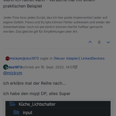
praktischen Beispiel
Jeder Flow bzw. jedes Script, das ich hier poste implementiert jeder auf
eigene Gefahr. Flows und Scripts können Fehler aufweisen und weder der
Seitenbetreiber noch ich persönlich können hierfür haftbar gemacht
werden. Das gleiche gilt für Empfehlungen aller Art.
0
@
dos1973
sagte in
[Neuer Adapter] LinkedDevices
:
mickym
dos1973
schrieb am
18. Sept. 2022, 14:07
D
zuletzt editiert von dos1973
Offline
@
mickym
*edit: mein Kopf verknotet eben ...
ich erkläre mal der Reihe nach...
Wenn ich helfen kann - versuchs mal mit einem
praktischen Beispiel
ich habe den mqqt DP, alles Super