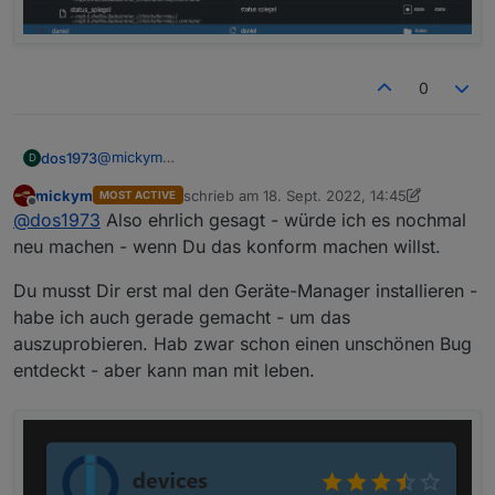
0
@
mickym
dos1973
D
ok, das hört sich sinnvol an.
mickym
schrieb am
18. Sept. 2022, 14:45
MOST ACTIVE
Aber meine jetztige Struktur kann ich doch mit Folder
wo finde ich den Geräte manager?
zuletzt editiert von mickym
Offline
@
dos1973
Also ehrlich gesagt - würde ich es nochmal
lassen.... und schiess mir dadurch kein Eigentor. Noch
ist die Alias Struktur nirgends eingebunden... möchte
Edit:
neu machen - wenn Du das konform machen willst.
das nich nochmals machen müssen ;-)
d.h diese ganzen Verzeichnisse müssten Geräte sein?
Du musst Dir erst mal den Geräte-Manager installieren -
habe ich auch gerade gemacht - um das
auszuprobieren. Hab zwar schon einen unschönen Bug
entdeckt - aber kann man mit leben.