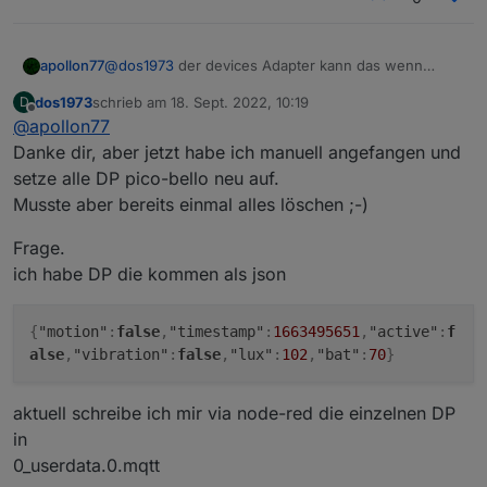
apollon77
@
dos1973
der devices Adapter kann das wenn
Räume und Funktionen zugewiesen sind auch
dos1973
schrieb am
18. Sept. 2022, 10:19
D
automatisch ;-))
zuletzt editiert von
Offline
@
apollon77
Danke dir, aber jetzt habe ich manuell angefangen und
setze alle DP pico-bello neu auf.
Musste aber bereits einmal alles löschen ;-)
Frage.
ich habe DP die kommen als json
{
"motion"
:
false
,
"timestamp"
:
1663495651
,
"active"
:
f
alse
,
"vibration"
:
false
,
"lux"
:
102
,
"bat"
:
70
}
aktuell schreibe ich mir via node-red die einzelnen DP
in
0_userdata.0.mqtt