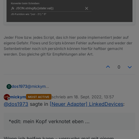
Jeder Flow bzw. jedes Script, das ich hier poste implementiert jeder auf
eigene Gefahr. Flows und Scripts können Fehler aufweisen und weder der
Seitenbetreiber noch ich persönlich können hierfür haftbar gemacht
werden. Das gleiche gilt für Empfehlungen aller Art.
0
@
mickym
dos1973
D
schau ich mir an. Danke dir
mickym
schrieb am
18. Sept. 2022, 13:57
MOST ACTIVE
*edit: mein Kopf verknotet eben ...
zuletzt editiert von
Offline
@
dos1973
sagte in
[Neuer Adapter] LinkedDevices
:
*edit: mein Kopf verknotet eben ...
Wenn ich helfen kann - versuchs mal mit einem