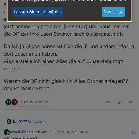
ab hier beginnt mein Kopfkopten:
mir fehlen mir Infos aus dem "INFO" DP der das json
Lassen Sie mich wählen
Das ist ok
enthält. dort will ich die IP Adresse etc.
jetzt nehme ich node red (Dank Dir) und baue mir mir
die DP der Info Json Struktur nach 0.userdata.mqtt
Da ich ja Aliase haben will ich die IP und andere Infos ja
dort zusammen haben.
Also erstelle ich einen Alias die auf 0.userdata.mqtt
zeigen.
Warum die DP nicht gleich im Alias Ordner anlegen??
das ist meine Frage
D
2 Antworten
0
@
mickym
dos1973
D
dos1973
schrieb am
18. Sept. 2022, 14:16
D
ich erkläre mal der Reihe nach...
zuletzt editiert von
Offline
ok, das klappt.