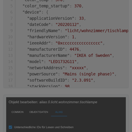
"color_temp_startup"
:
370
,
"device"
:
{
"applicationVersion"
:
33
,
"dateCode"
:
"20220112"
,
"friendlyName"
:
"licht/wohnzimmer/tischlampe
"hardwareVersion"
:
1
,
"ieeeAddr"
:
"0xcccccccccccccccc"
,
"manufacturerID"
:
4476
,
"manufacturerName"
:
"IKEA of Sweden"
,
"model"
:
"LED1732G11"
,
"networkAddress"
:
"xxxxx"
,
"powerSource"
:
"Mains (single phase)"
,
"softwareBuildID"
:
"2.3.091"
,
"stackVersion"
:
98
,
"type"
:
"Router"
,
"zclVersion"
:
2
}
,
"last_seen"
:
"2022-09-18T15:42:01+02:00"
,
"linkquality"
:
255
,
"power_on_behavior"
:
"off"
,
"state"
:
"OFF"
,