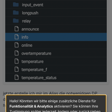
jetzte erstelle ich mir im Alias die notwenidgen DP,
damit ich von dort aus alles an einem zentralen Punkt
Hallo! Könnten wir bitte einige zusätzliche Dienste für
habe
Funktionalität & Analytics
aktivieren? Sie können Ihre
Zustimmung später jederzeit ändern oder zurückziehen.