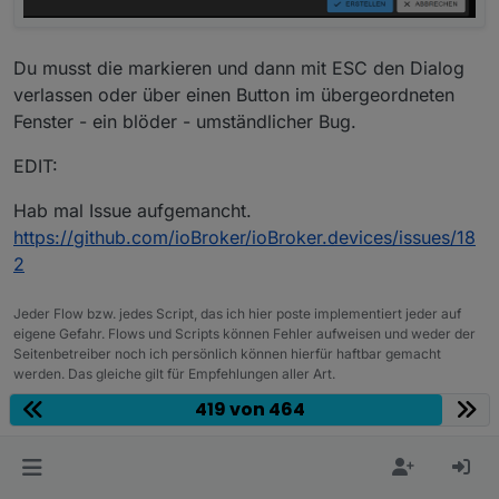
Du musst die markieren und dann mit ESC den Dialog
verlassen oder über einen Button im übergeordneten
Fenster - ein blöder - umständlicher Bug.
EDIT:
Hab mal Issue aufgemancht.
https://github.com/ioBroker/ioBroker.devices/issues/18
2
Jeder Flow bzw. jedes Script, das ich hier poste implementiert jeder auf
eigene Gefahr. Flows und Scripts können Fehler aufweisen und weder der
Seitenbetreiber noch ich persönlich können hierfür haftbar gemacht
werden. Das gleiche gilt für Empfehlungen aller Art.
419 von 464
0
@
dos1973
Also ehrlich gesagt - würde ich es nochmal
mickym