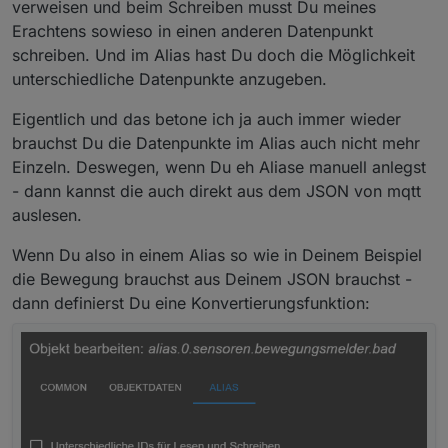
verweisen und beim Schreiben musst Du meines
in
0_userdata.0.mqtt
ich würde diese DP gerne in den alias DP schreiben...
Erachtens sowieso in einen anderen Datenpunkt
klappt aber nicht, weil (bei mir) node-red nur in
schreiben. Und im Alias hast Du doch die Möglichkeit
"0_userdata" schreiben kann?
hat jemand eine Idee wie cih das umsetzen kann?
unterschiedliche Datenpunkte anzugeben.
@
mickym
ich adde dich mal hier, da du mir mit node-red schon
Danke
Eigentlich und das betone ich ja auch immer wieder
geholfen hast ;-)
brauchst Du die Datenpunkte im Alias auch nicht mehr
Einzeln. Deswegen, wenn Du eh Aliase manuell anlegst
- dann kannst die auch direkt aus dem JSON von mqtt
auslesen.
Wenn Du also in einem Alias so wie in Deinem Beispiel
die Bewegung brauchst aus Deinem JSON brauchst -
dann definierst Du eine Konvertierungsfunktion: