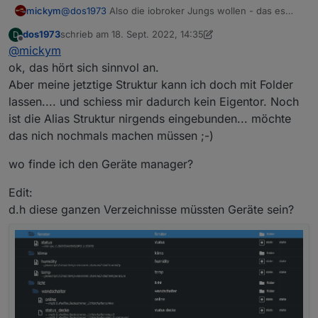
mickym
@
dos1973
Also die iobroker Jungs wollen - das es
quasi für jeden Gerätetyp immer eine standardisierte
dos1973
schrieb am
18. Sept. 2022, 14:35
D
Auswahl von Zuständen (states) gibt. So kann man
zuletzt editiert von dos1973
Offline
@
mickym
eine Lampe ein und ausschalten, vielleicht noch
dimmen etc. - Nicht standard wird WLAN sein, da es ja
ok, das hört sich sinnvol an.
auch Zigbee und andere Lampen gibt. Die Idee, die
Aber meine jetztige Struktur kann ich doch mit Folder
wohl dahinter steht ist, dass man für bestimmte
lassen.... und schiess mir dadurch kein Eigentor. Noch
Gerätetypen dann auch ein bestimmtes Verhalten
ist die Alias Struktur nirgends eingebunden... möchte
global vordefinieren kann. Eine Lampe wird also in der
Regel keine Werte für die Luftfeuchtigkeit liefern.
das nich nochmals machen müssen ;-)
wo finde ich den Geräte manager?
Edit:
d.h diese ganzen Verzeichnisse müssten Geräte sein?