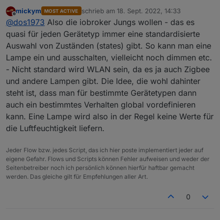
weiß gar nicht was das ist, der geräte manger ... ?!
mickym
schrieb am
18. Sept. 2022, 14:33
MOST ACTIVE
ich habe noch nicht verstanden, was mir das bringt.
zuletzt editiert von
Offline
@
dos1973
Also die iobroker Jungs wollen - das es
Also warum Gerät anstelle Folder?
quasi für jeden Gerätetyp immer eine standardisierte
Auswahl von Zuständen (states) gibt. So kann man eine
Lampe ein und ausschalten, vielleicht noch dimmen etc.
- Nicht standard wird WLAN sein, da es ja auch Zigbee
und andere Lampen gibt. Die Idee, die wohl dahinter
steht ist, dass man für bestimmte Gerätetypen dann
auch ein bestimmtes Verhalten global vordefinieren
kann. Eine Lampe wird also in der Regel keine Werte für
die Luftfeuchtigkeit liefern.
Jeder Flow bzw. jedes Script, das ich hier poste implementiert jeder auf
eigene Gefahr. Flows und Scripts können Fehler aufweisen und weder der
Seitenbetreiber noch ich persönlich können hierfür haftbar gemacht
werden. Das gleiche gilt für Empfehlungen aller Art.
0