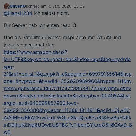
mit einer Logilink USB Karte am Laufen?
OliverIO
schrieb am
4. Jan. 2020, 23:22
zuletzt editiert von
Offline
@
Hansi1234
ich selbst nicht.
Für Server hab ich einen raspi 3
Und als Satelliten diverse raspi Zero mit WLAN und
jeweils einen phat dac
https://www.amazon.de/s/?
ie=UTF8&keywords=phat+dac&index=aps&tag=hydrde
spg-
21&ref=pd_sl_18qzxjpk7r_e&adgrpid=69979135614&hvp
one=&hvptwo=&hvadid=352620989960&hvpos=1t1&hv
netw=g&hvrand=14675112472385381726&hvqmt=e&hv
dev=m&hvdvcmdl=&hvlocint=&hvlocphy=1004054&hvt
argid=aud-840099857932:kwd-
294921356380&hydadcr=11368_1814911&gclid=CjwKC
AiAjMHwBRAVEiwAzdLWGLuSkpQvc97w9Q9svBpFNPk
mD9jhpKENq6UQwEUSTBCTvTIbenGYkxoC8n8QAvD_B
wE