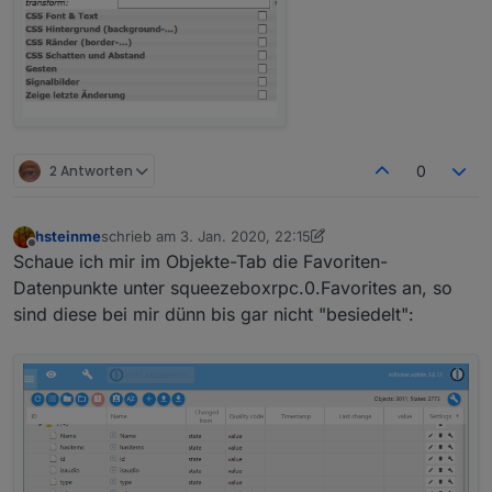
2 Antworten
0
hsteinme
schrieb am
3. Jan. 2020, 22:15
zuletzt editiert von hsteinme
1. März 2020, 23:16
Offline
Schaue ich mir im Objekte-Tab die Favoriten-
Datenpunkte unter squeezeboxrpc.0.Favorites an, so
sind diese bei mir dünn bis gar nicht "besiedelt":