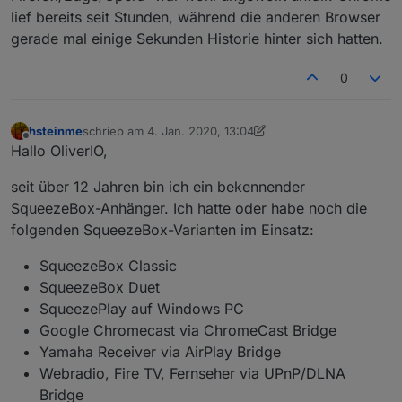
lief bereits seit Stunden, während die anderen Browser
gerade mal einige Sekunden Historie hinter sich hatten.
0
hsteinme
schrieb am
4. Jan. 2020, 13:04
zuletzt editiert von hsteinme
1. Apr. 2020, 15:03
Offline
Hallo OliverIO,
seit über 12 Jahren bin ich ein bekennender
SqueezeBox-Anhänger. Ich hatte oder habe noch die
folgenden SqueezeBox-Varianten im Einsatz:
SqueezeBox Classic
SqueezeBox Duet
SqueezePlay auf Windows PC
Google Chromecast via ChromeCast Bridge
Yamaha Receiver via AirPlay Bridge
Webradio, Fire TV, Fernseher via UPnP/DLNA
Bridge