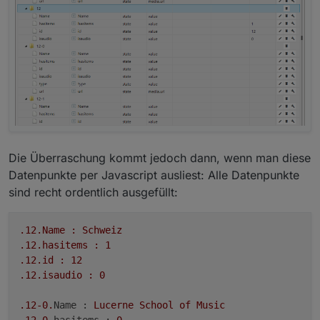
Die Überraschung kommt jedoch dann, wenn man diese
Datenpunkte per Javascript ausliest: Alle Datenpunkte
sind recht ordentlich ausgefüllt:
.12
.Name
:
Schweiz
.12
.hasitems
:
1
.12
.id
:
12
.12
.isaudio
:
0
.12
-0.
Name :
Lucerne
School
of
Music
.12
-0.
hasitems :
0