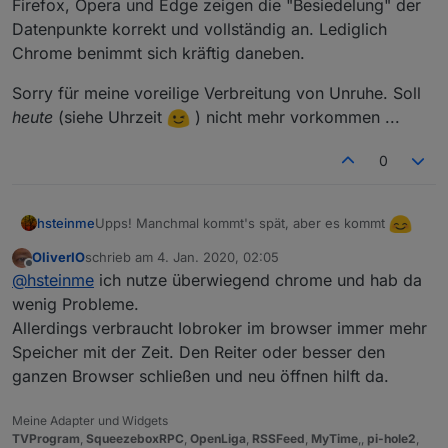
Firefox, Opera und Edge zeigen die "Besiedelung" der
.12
-3.
id :
12.3
Datenpunkte korrekt und vollständig an. Lediglich
.12
-3.
isaudio :
1
Chrome benimmt sich kräftig daneben.
.12
-3.
type :
audio
.12
-3.
url :
http://espace2.radio.de/playlist.m3u
Sorry für meine voreilige Verbreitung von Unruhe. Soll
heute
(siehe Uhrzeit
) nicht mehr vorkommen ...
0
Upps! Manchmal kommt's spät, aber es kommt
hsteinme
OliverIO
schrieb am
4. Jan. 2020, 02:05
Es handelt sich hier um ein Problem des Browsers.
zuletzt editiert von
Offline
@
hsteinme
ich nutze überwiegend chrome und hab da
Firefox, Opera und Edge zeigen die "Besiedelung"
der Datenpunkte korrekt und vollständig an. Lediglich
wenig Probleme.
Sorry für meine voreilige Verbreitung von Unruhe.
Chrome benimmt sich kräftig daneben.
Soll
heute
(siehe Uhrzeit
) nicht mehr
Allerdings verbraucht Iobroker im browser immer mehr
vorkommen ...
Speicher mit der Zeit. Den Reiter oder besser den
ganzen Browser schließen und neu öffnen hilft da.
Meine Adapter und Widgets
TVProgram
,
SqueezeboxRPC
,
OpenLiga
,
RSSFeed
,
MyTime
,,
pi-hole2
,