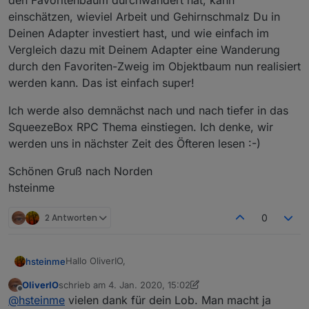
den Favoritenbaum durchwandert hat, kann
einschätzen, wieviel Arbeit und Gehirnschmalz Du in
Deinen Adapter investiert hast, und wie einfach im
Vergleich dazu mit Deinem Adapter eine Wanderung
durch den Favoriten-Zweig im Objektbaum nun realisiert
werden kann. Das ist einfach super!
Ich werde also demnächst nach und nach tiefer in das
SqueezeBox RPC Thema einstiegen. Ich denke, wir
werden uns in nächster Zeit des Öfteren lesen :-)
Schönen Gruß nach Norden
hsteinme
2 Antworten
0
Hallo OliverIO,
hsteinme
OliverIO
schrieb am
4. Jan. 2020, 15:02
seit über 12 Jahren bin ich ein bekennender
zuletzt editiert von OliverIO
1. Apr. 2020, 17:38
Offline
@
hsteinme
vielen dank für dein Lob. Man macht ja
SqueezeBox-Anhänger. Ich hatte oder habe noch die