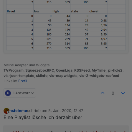
Meine Adapter und Widgets
TVProgram
,
SqueezeboxRPC
,
OpenLiga
,
RSSFeed
,
MyTime
,,
pi-hole2
,
vis-json-template
,
skiinfo
,
vis-mapwidgets
,
vis-2-widgets-rssfeed
Links im
Profil
K
1 Antwort
0
hsteinme
schrieb am
5. Jan. 2020, 12:47
zuletzt editiert von
Offline
Eine Playlist lösche ich derzeit über