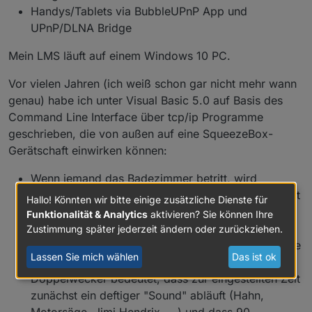
Handys/Tablets via BubbleUPnP App und
UPnP/DLNA Bridge
Mein LMS läuft auf einem Windows 10 PC.
Vor vielen Jahren (ich weiß schon gar nicht mehr wann
genau) habe ich unter Visual Basic 5.0 auf Basis des
Command Line Interface über tcp/ip Programme
geschrieben, die von außen auf eine SqueezeBox-
Gerätschaft einwirken können:
Wenn jemand das Badezimmer betritt, wird
zufallsgesteuert eine Zufallsplaylist oder ein Favorit
Hallo! Könnten wir bitte einige zusätzliche Dienste für
(= Radiosender) auf der Badezimmer-Squeezebox
Funktionalität & Analytics
aktivieren? Sie können Ihre
gestartet.
Zustimmung später jederzeit ändern oder zurückziehen.
Von einem PC aus kann ein "Doppelwecker" für die
Lassen Sie mich wählen
Das ist ok
Schlafzimmer-SqueezeBox gestellt werden.
Doppelwecker bedeutet, dass zur eingestellten Zeit
zunächst ein deftiger "Sound" abläuft (Hahn,