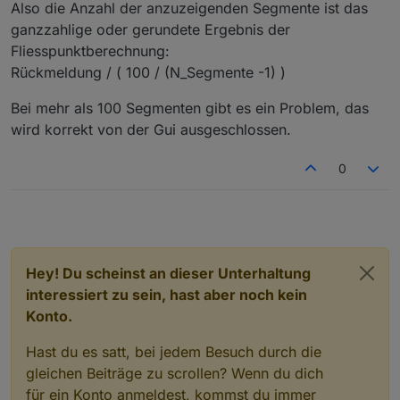
Also die Anzahl der anzuzeigenden Segmente ist das
nur ganze Werte akzeptiert.
leuchtenden Segmente herauskommt.
Wenn man aber diesen Wert wieder in Segmente
ganzzahlige oder gerundete Ergebnis der
umrechnen möchte, dann kommt die falsche Anzahl
Fliesspunktberechnung:
an leuchtenden Segmenten heraus.
Rückmeldung / ( 100 / (N_Segmente -1) )
Leider nicht so einfach zu beschreiben.
Die beste Anzahl an Segmente ist:
Bei mehr als 100 Segmenten gibt es ein Problem, das
Ein vielfaches von 5 + 1.
Also: 6,11,16,21
wird korrekt von der Gui ausgeschlossen.
Ich werde dazu die Doku erweitern und muss mal
schauen, ob ich die Regel in den Editor mit rein
0
bekomme, so dass man gar keine falsche Anzahl von
Segmente einstellen kann.
Wer es nachrechnen möchte hier zum nachvollziehen:
Hey! Du scheinst an dieser Unterhaltung
interessiert zu sein, hast aber noch kein
Konto.
Hast du es satt, bei jedem Besuch durch die
gleichen Beiträge zu scrollen? Wenn du dich
für ein Konto anmeldest, kommst du immer