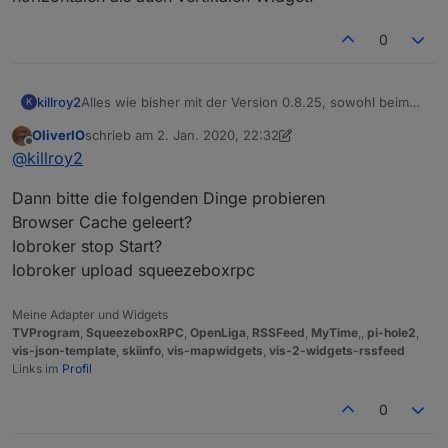
0
killroy2
Alles wie bisher mit der Version 0.8.25, sowohl beim
K
horizontalen als auch vertikalen Widget.
OliverIO
schrieb am
2. Jan. 2020, 22:32
zuletzt editiert von OliverIO
1. Feb. 2020, 23:34
Offline
@
killroy2
Dann bitte die folgenden Dinge probieren
Browser Cache geleert?
Iobroker stop Start?
Iobroker upload squeezeboxrpc
Meine Adapter und Widgets
TVProgram
,
SqueezeboxRPC
,
OpenLiga
,
RSSFeed
,
MyTime
,,
pi-hole2
,
vis-json-template
,
skiinfo
,
vis-mapwidgets
,
vis-2-widgets-rssfeed
Links im
Profil
0