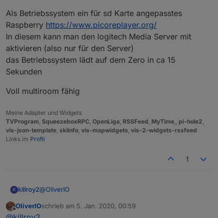
Als Betriebssystem ein für sd Karte angepasstes
Raspberry
https://www.picoreplayer.org/
In diesem kann man den logitech Media Server mit
aktivieren (also nur für den Server)
das Betriebssystem lädt auf dem Zero in ca 15
Sekunden
Voll multiroom fähig
Meine Adapter und Widgets
TVProgram
,
SqueezeboxRPC
,
OpenLiga
,
RSSFeed
,
MyTime
,,
pi-hole2
,
vis-json-template
,
skiinfo
,
vis-mapwidgets
,
vis-2-widgets-rssfeed
Links im
Profil
1
@
OliverIO
killroy2
K
OliverIO
schrieb am
5. Jan. 2020, 00:59
eigentlich alles default
zuletzt editiert von
Offline
@
killroy2