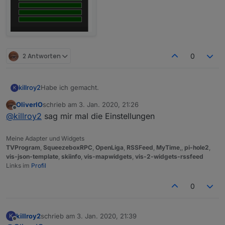
2 Antworten
0
Habe ich gemacht.
killroy2
K
OliverIO
schrieb am
3. Jan. 2020, 21:26
iobroker squeezeboxrpc -v
zuletzt editiert von
Offline
@
killroy2
sag mir mal die Einstellungen
0.8.25
Zu test setze ich den Rahmen und Margin auf extra
gross. Klick auf Rahmen klappt, in Margin nicht.
Meine Adapter und Widgets
Was mir noch auffällt, manche Eingaben auf Balken
TVProgram
,
SqueezeboxRPC
,
OpenLiga
,
RSSFeed
,
MyTime
,,
pi-hole2
,
werden abhängig vom Zustand ignoriert oder erst bei
vis-json-template
,
skiinfo
,
vis-mapwidgets
,
vis-2-widgets-rssfeed
späteren Klicks gemacht.
Links im
Profil
Beispiel von vielen: oberer Balken aktiv, klick auf den
zweiten wird ignoriert. Dritter und dann zweiter
0
funktioniert wieder.
killroy2
schrieb am
3. Jan. 2020, 21:39
K
zuletzt editiert von
Offline