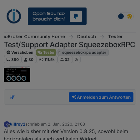
Weiter zum Inhalt
ioBroker Community Home
Deutsch
Tester
Test/Support Adapter SqueezeboxRPC
Verschoben
Tester
squeezeboxrpc adapter
380
30
111.5k
32
Anmelden zum Antworten
killroy2
schrieb am
2. Jan. 2020, 21:03
K
zuletzt editiert von
Offline
Alles wie bisher mit der Version 0.8.25, sowohl beim
horizontalen als auch vertikalen Widget.