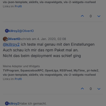
vis-json-template
,
skiinfo
,
vis-mapwidgets
,
vis-2-widgets-rssfeed
Links im
Profil
0
@
OliverIO
killroy2
K
OliverIO
schrieb am
4. Jan. 2020, 02:08
eigentlich alles default
zuletzt editiert von
Offline
@
killroy2
ich teste mal genau mit den Einstellungen
Auch schau ich mir das npm Paket mal an.
Nicht das beim deployment was schief ging
Meine Adapter und Widgets
TVProgram
,
SqueezeboxRPC
,
OpenLiga
,
RSSFeed
,
MyTime
,,
pi-hole2
,
vis-json-template
,
skiinfo
,
vis-mapwidgets
,
vis-2-widgets-rssfeed
Links im
Profil
0
Habe ich gemacht.
killroy2
K