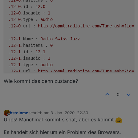
.12
-0.
id :
12.0
.12
-0.
isaudio :
1
.12
-0.
type :
audio
.12
-0.
url :
http://opml.radiotime.com/Tune.ashx?id=X
.12
-1.
Name :
Radio
Swiss
Jazz
.12
-1.
hasitems :
0
.12
-1.
id :
12.1
.12
-1.
isaudio :
1
.12
-1.
type :
audio
.12
-1.
url :
http://opml.radiotime.com/Tune.ashx?id=X
Wie kommt das denn zustande?
.12
-2.
Name :
Radio
Swiss
Public
Domain
Jazz
.12
-2.
hasitems :
0
0
.12
-2.
id :
12.2
.12
-2.
isaudio :
1
.12
-2.
type :
audio
hsteinme
schrieb am
3. Jan. 2020, 22:30
zuletzt editiert von
.12
-2.
url :
http://www.swissradio.ch/streams/6054.m3
Offline
Upps! Manchmal kommt's spät, aber es kommt
.12
-3.
Name :
RTS
-
Espace
2
Es handelt sich hier um ein Problem des Browsers.
.12
-3.
hasitems :
0