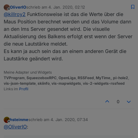
OliverIO
schrieb am
4. Jan. 2020, 02:12
iobroker squeezeboxrpc -v
zuletzt editiert von
Offline
@
killroy2
Funktionsweise ist das die Werte über die
0.8.25
Zu test setze ich den Rahmen und Margin auf extra
Maus Position berechnet werden und das Volume dann
gross. Klick auf Rahmen klappt, in Margin nicht.
an den lms Server gesendet wird. Die visuelle
Was mir noch auffällt, manche Eingaben auf Balken
Aktualisierung des Balkens erfolgt erst wenn der Server
werden abhängig vom Zustand ignoriert oder erst bei
die neue Lautstärke meldet.
späteren Klicks gemacht.
Beispiel von vielen: oberer Balken aktiv, klick auf den
Es kann ja auch sein das an einem anderen Gerät die
zweiten wird ignoriert. Dritter und dann zweiter
Lautstärke geändert wird.
funktioniert wieder.
Meine Adapter und Widgets
TVProgram
,
SqueezeboxRPC
,
OpenLiga
,
RSSFeed
,
MyTime
,,
pi-hole2
,
vis-json-template
,
skiinfo
,
vis-mapwidgets
,
vis-2-widgets-rssfeed
Links im
Profil
0
hsteinme
schrieb am
4. Jan. 2020, 07:34
zuletzt editiert von
Offline
@
OliverIO
: