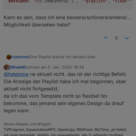
setState
( 
'xxx
.cmdGeneral') , '
"playlist"
, 
"clear"
Kann es sein, dass ich eine bessere/schönere/andere/...
Möglichkeit übersehen habe?
0
Eine Playlist lösche ich derzeit über
hsteinme
OliverIO
schrieb am
5. Jan. 2020, 16:34
zuletzt editiert von
Offline
@
hsteinme
ne aktuell nicht. das ist der richtige Befehl.
Kann es sein, dass ich eine
Die Anzeige der Playlist habe ich mal begonnen, aber
bessere/schönere/andere/... Möglichkeit übersehen
aktuell nicht fortgesetzt,
habe?
da ich das vom Template nicht so flexibel hin
bekomme, das jemand sein eigenes Design da drauf
legen kann.
Meine Adapter und Widgets
TVProgram
,
SqueezeboxRPC
,
OpenLiga
,
RSSFeed
,
MyTime
,,
pi-hole2
,
vis-json-template
,
skiinfo
,
vis-mapwidgets
,
vis-2-widgets-rssfeed