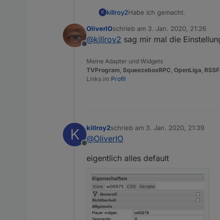
Habe ich gemacht.
killroy2
K
OliverIO
schrieb am
3. Jan. 2020, 21:26
iobroker squeezeboxrpc -v
zuletzt editiert von
@
killroy2
sag mir mal die Einstellu
0.8.25
Offline
Zu test setze ich den Rahmen 
Meine Adapter und Widgets
Was mir noch auffällt, manche
TVProgram
,
SqueezeboxRPC
,
OpenLiga
,
RSSF
gemacht.
Links im
Profil
Beispiel von vielen: oberer Ba
killroy2
schrieb am
3. Jan. 2020, 21:39
K
zuletzt editiert von
@
OliverIO
Offline
eigentlich alles default