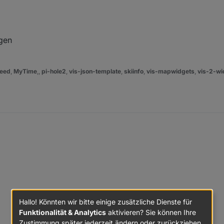
ngen
und Margin auf extra gross. Klick auf Rahmen klappt, in Margin nicht.
 Eingaben auf Balken werden abhängig vom Zustand ignoriert oder erst 
eed
,
MyTime
,,
pi-hole2
,
vis-json-template
,
skiinfo
,
vis-mapwidgets
,
vis-2-wi
lken aktiv, klick auf den zweiten wird ignoriert. Dritter und dann zweiter 
Hallo! Könnten wir bitte einige zusätzliche Dienste für
Funktionalität & Analytics
aktivieren? Sie können Ihre
Zustimmung später jederzeit ändern oder zurückziehen.