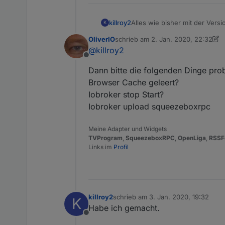
killroy2
Alles wie bisher mit der Vers
K
OliverIO
schrieb am
2. Jan. 2020, 22:32
zuletzt editiert von OliverIO
1. Feb.
@
killroy2
Offline
Dann bitte die folgenden Dinge pro
Browser Cache geleert?
Iobroker stop Start?
Iobroker upload squeezeboxrpc
Meine Adapter und Widgets
TVProgram
,
SqueezeboxRPC
,
OpenLiga
,
RSSF
Links im
Profil
killroy2
schrieb am
3. Jan. 2020, 19:32
K
zuletzt editiert von
Habe ich gemacht.
Offline