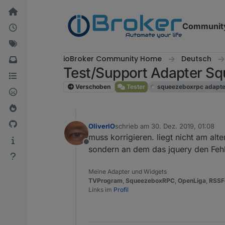
Weiter zum Inhalt
Communit
ioBroker Community Home
Deutsch
Test/Support Adapter 
Verschoben
Tester
squeezeboxrpc adapte
OliverIO
schrieb am
30. Dez. 2019, 01:08
zuletzt editiert von
muss korrigieren. liegt nicht am alte
Offline
sondern an dem das jquery den Fehle
Meine Adapter und Widgets
TVProgram
,
SqueezeboxRPC
,
OpenLiga
,
RSSF
Links im
Profil