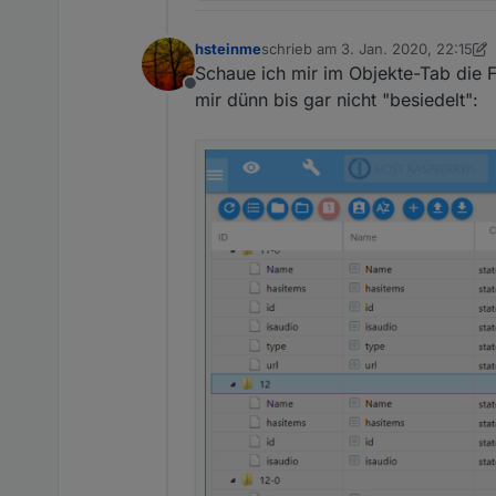
hsteinme
schrieb am
3. Jan. 2020, 22:15
zuletzt editiert von hsteinme
1. Mä
Schaue ich mir im Objekte-Tab die 
Offline
mir dünn bis gar nicht "besiedelt":