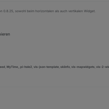
ion 0.8.25, sowohl beim horizontalen als auch vertikalen Widget.
 2020, 23:34
bieren
eed
,
MyTime
,,
pi-hole2
,
vis-json-template
,
skiinfo
,
vis-mapwidgets
,
vis-2-wi