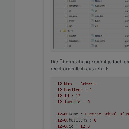
Die Überraschung kommt jedoch dann
recht ordentlich ausgefüllt:
.12
.Name
:
Schweiz
.12
.hasitems
:
1
.12
.id
:
12
.12
.isaudio
:
0
.12
-0.
Name :
Lucerne
School
of
M
.12
-0.
hasitems :
0
.12
-0.
id :
12.0