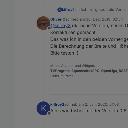
Ich hab mir gerade die Versio
killroy2
K
die Eingabe verworfen.
OliverIO
schrieb am
30. Dez. 2019, 02:54
Oder muss ich noch zusätzlic
zuletzt editiert von
@
killroy2
ok, neue Version, neues 
Offline
Korrekturen gemacht.
Das was ich in den beiden vorherigen
Die Berechnung der Breite und Höhe
Bitte testen :)
Meine Adapter und Widgets
TVProgram
,
SqueezeboxRPC
,
OpenLiga
,
RSSF
Links im
Profil
killroy2
schrieb am
2. Jan. 2020, 21:03
K
zuletzt editiert von
Alles wie bisher mit der Version 0.
Offline