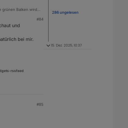
ie grünen Balken wird
286 ungelesen
#84
chaut und
türlich bei mir.
15. Dez. 2025, 10:37
dgets-rssfeed
#85