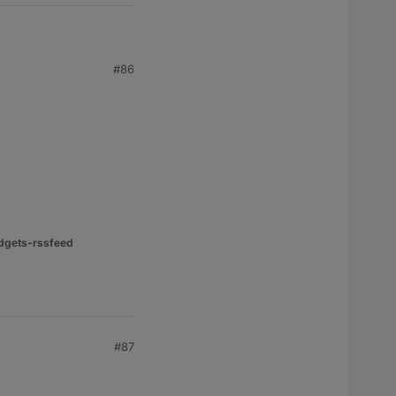
#86
dgets-rssfeed
#87