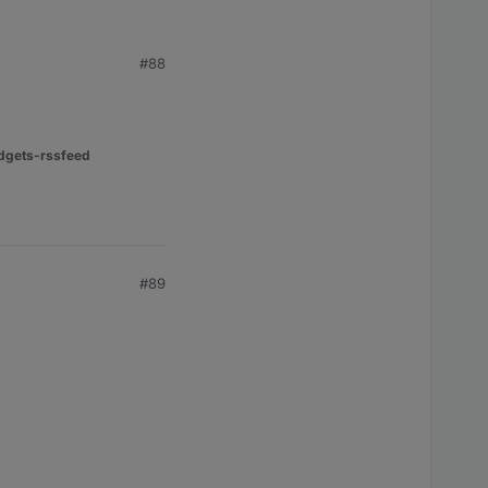
#88
bei späteren Klicks
dgets-rssfeed
funktioniert wieder.
#89