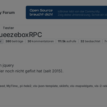
y Forum
Tester
SqueezeboxRPC
r
380
beiträge
30
kommentatoren
111.5k
aufrufe
32
beobachtet
n jquery
r noch nicht gefixt hat (seit 2015).
eed
,
MyTime
,,
pi-hole2
,
vis-json-template
,
skiinfo
,
vis-mapwidgets
,
vis-2-wi