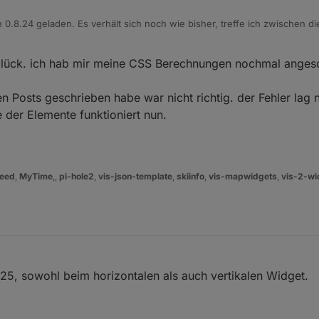
n 0.8.24 geladen. Es verhält sich noch wie bisher, treffe ich zwischen d
h etwas beachten damit das Widget ein Update erfährt?
Glück. ich hab mir meine CSS Berechnungen nochmal anges
 Posts geschrieben habe war nicht richtig. der Fehler lag na
 der Elemente funktioniert nun.
eed
,
MyTime
,,
pi-hole2
,
vis-json-template
,
skiinfo
,
vis-mapwidgets
,
vis-2-wi
8.25, sowohl beim horizontalen als auch vertikalen Widget.