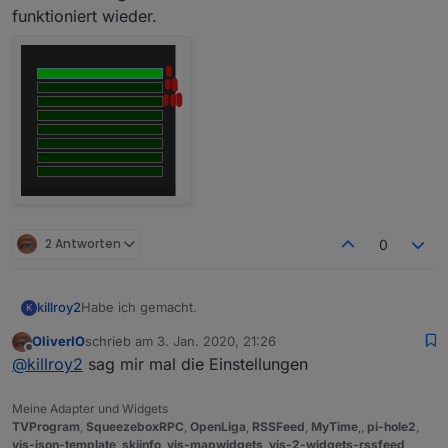
funktioniert wieder.
2 Antworten
0
Habe ich gemacht.
killroy2
K
OliverIO
schrieb am
3. Jan. 2020, 21:26
iobroker squeezeboxrpc -v
zuletzt editiert von
Offline
@
killroy2
sag mir mal die Einstellungen
0.8.25
Zu test setze ich den Rahmen und Margin auf extra
gross. Klick auf Rahmen klappt, in Margin nicht.
Meine Adapter und Widgets
Was mir noch auffällt, manche Eingaben auf Balken
TVProgram
,
SqueezeboxRPC
,
OpenLiga
,
RSSFeed
,
MyTime
,,
pi-hole2
,
werden abhängig vom Zustand ignoriert oder erst bei
vis-json-template
,
skiinfo
,
vis-mapwidgets
,
vis-2-widgets-rssfeed