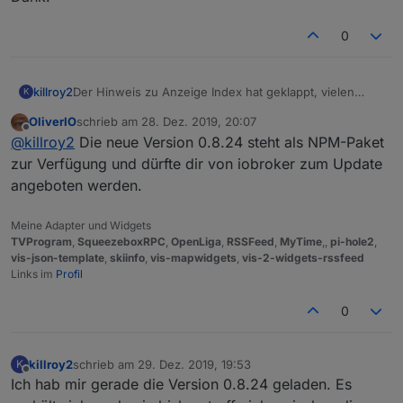
0
killroy2
Der Hinweis zu Anzeige Index hat geklappt, vielen
K
Dank.
OliverIO
schrieb am
28. Dez. 2019, 20:07
zuletzt editiert von
Offline
@
killroy2
Die neue Version 0.8.24 steht als NPM-Paket
zur Verfügung und dürfte dir von iobroker zum Update
angeboten werden.
Meine Adapter und Widgets
TVProgram
,
SqueezeboxRPC
,
OpenLiga
,
RSSFeed
,
MyTime
,,
pi-hole2
,
vis-json-template
,
skiinfo
,
vis-mapwidgets
,
vis-2-widgets-rssfeed
Links im
Profil
0
killroy2
schrieb am
29. Dez. 2019, 19:53
K
zuletzt editiert von
Offline
Ich hab mir gerade die Version 0.8.24 geladen. Es