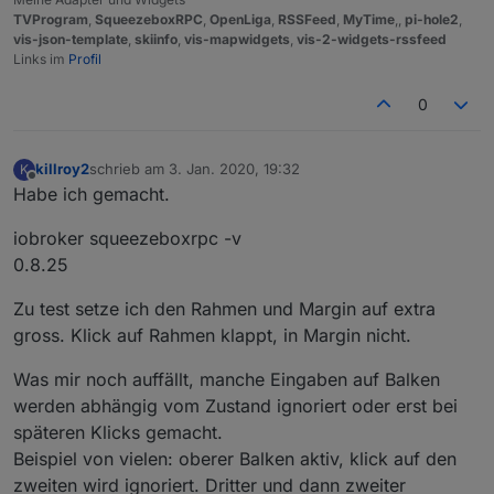
TVProgram
,
SqueezeboxRPC
,
OpenLiga
,
RSSFeed
,
MyTime
,,
pi-hole2
,
vis-json-template
,
skiinfo
,
vis-mapwidgets
,
vis-2-widgets-rssfeed
Links im
Profil
0
killroy2
schrieb am
3. Jan. 2020, 19:32
K
zuletzt editiert von
Offline
Habe ich gemacht.
iobroker squeezeboxrpc -v
0.8.25
Zu test setze ich den Rahmen und Margin auf extra
gross. Klick auf Rahmen klappt, in Margin nicht.
Was mir noch auffällt, manche Eingaben auf Balken
werden abhängig vom Zustand ignoriert oder erst bei
späteren Klicks gemacht.
Beispiel von vielen: oberer Balken aktiv, klick auf den
zweiten wird ignoriert. Dritter und dann zweiter