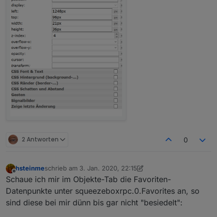
2 Antworten
0
hsteinme
schrieb am
3. Jan. 2020, 22:15
zuletzt editiert von hsteinme
1. März 2020, 23:16
Offline
Schaue ich mir im Objekte-Tab die Favoriten-
Datenpunkte unter squeezeboxrpc.0.Favorites an, so
sind diese bei mir dünn bis gar nicht "besiedelt":