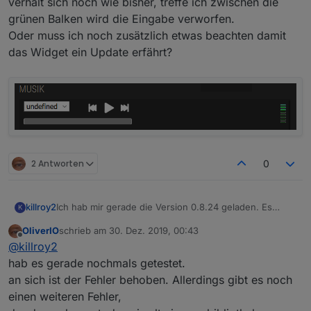
verhält sich noch wie bisher, treffe ich zwischen die
grünen Balken wird die Eingabe verworfen.
Oder muss ich noch zusätzlich etwas beachten damit
das Widget ein Update erfährt?
2 Antworten
0
Ich hab mir gerade die Version 0.8.24 geladen. Es
killroy2
K
verhält sich noch wie bisher, treffe ich zwischen die
OliverIO
schrieb am
30. Dez. 2019, 00:43
grünen Balken wird die Eingabe verworfen.
zuletzt editiert von
Offline
@
killroy2
Oder muss ich noch zusätzlich etwas beachten damit
das Widget ein Update erfährt?
hab es gerade nochmals getestet.
an sich ist der Fehler behoben. Allerdings gibt es noch
einen weiteren Fehler,