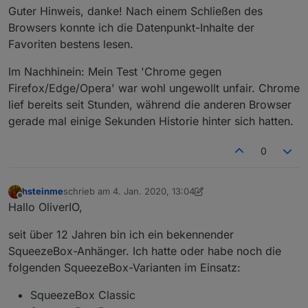
Guter Hinweis, danke! Nach einem Schließen des
Browsers konnte ich die Datenpunkt-Inhalte der
Favoriten bestens lesen.
Im Nachhinein: Mein Test 'Chrome gegen
Firefox/Edge/Opera' war wohl ungewollt unfair. Chrome
lief bereits seit Stunden, während die anderen Browser
gerade mal einige Sekunden Historie hinter sich hatten.
0
hsteinme
schrieb am
4. Jan. 2020, 13:04
zuletzt editiert von hsteinme
1. Apr. 2020, 15:03
Offline
Hallo OliverIO,
seit über 12 Jahren bin ich ein bekennender
SqueezeBox-Anhänger. Ich hatte oder habe noch die
folgenden SqueezeBox-Varianten im Einsatz:
SqueezeBox Classic