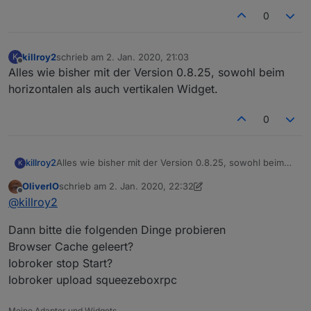
0
killroy2
schrieb am
2. Jan. 2020, 21:03
K
zuletzt editiert von
Offline
Alles wie bisher mit der Version 0.8.25, sowohl beim
horizontalen als auch vertikalen Widget.
0
killroy2
Alles wie bisher mit der Version 0.8.25, sowohl beim
K
horizontalen als auch vertikalen Widget.
OliverIO
schrieb am
2. Jan. 2020, 22:32
zuletzt editiert von OliverIO
1. Feb. 2020, 23:34
Offline
@
killroy2
Dann bitte die folgenden Dinge probieren
Browser Cache geleert?
Iobroker stop Start?
Iobroker upload squeezeboxrpc
Meine Adapter und Widgets