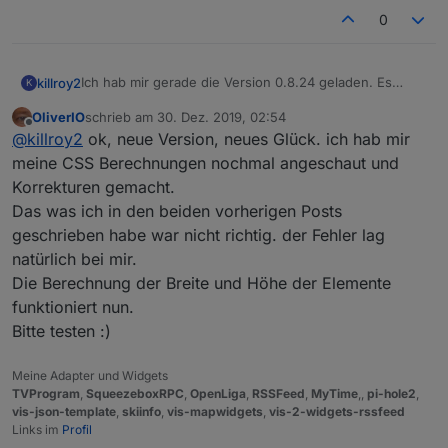
0
Ich hab mir gerade die Version 0.8.24 geladen. Es
killroy2
K
verhält sich noch wie bisher, treffe ich zwischen die
OliverIO
schrieb am
30. Dez. 2019, 02:54
grünen Balken wird die Eingabe verworfen.
zuletzt editiert von
Offline
@
killroy2
ok, neue Version, neues Glück. ich hab mir
Oder muss ich noch zusätzlich etwas beachten damit
das Widget ein Update erfährt?
meine CSS Berechnungen nochmal angeschaut und
Korrekturen gemacht.
Das was ich in den beiden vorherigen Posts
geschrieben habe war nicht richtig. der Fehler lag
natürlich bei mir.
Die Berechnung der Breite und Höhe der Elemente
funktioniert nun.
Bitte testen :)
Meine Adapter und Widgets
TVProgram
,
SqueezeboxRPC
,
OpenLiga
,
RSSFeed
,
MyTime
,,
pi-hole2
,
vis-json-template
,
skiinfo
,
vis-mapwidgets
,
vis-2-widgets-rssfeed
Links im
Profil