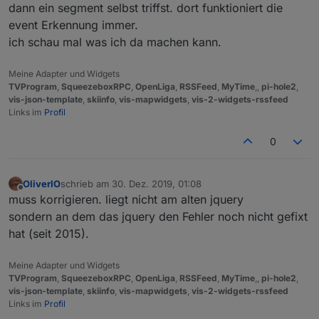
dann ein segment selbst triffst. dort funktioniert die
event Erkennung immer.
ich schau mal was ich da machen kann.
Meine Adapter und Widgets
TVProgram
,
SqueezeboxRPC
,
OpenLiga
,
RSSFeed
,
MyTime
,,
pi-hole2
,
vis-json-template
,
skiinfo
,
vis-mapwidgets
,
vis-2-widgets-rssfeed
Links im
Profil
0
OliverIO
schrieb am
30. Dez. 2019, 01:08
zuletzt editiert von
Offline
muss korrigieren. liegt nicht am alten jquery
sondern an dem das jquery den Fehler noch nicht gefixt
hat (seit 2015).
Meine Adapter und Widgets
TVProgram
,
SqueezeboxRPC
,
OpenLiga
,
RSSFeed
,
MyTime
,,
pi-hole2
,
vis-json-template
,
skiinfo
,
vis-mapwidgets
,
vis-2-widgets-rssfeed
Links im
Profil