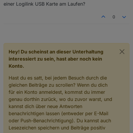
einer Logilink USB Karte am Laufen?
"Sounds und die Playlists/Favoriten für den
war er auch schnell wieder außer Betracht.
Eindruck, dass er trotz mancher noch existierender
Du in Deinen Adapter investiert hast, und wie einfach
das SqueezeBox RPC Thema einstiegen. Ich denke,
"Doppelwecker" eingestellt.
Fehlerlein für eine Testversion einen sehr stabilen
im Vergleich dazu mit Deinem Adapter eine
wir werden uns in nächster Zeit des Öfteren lesen
Schönen Gruß nach Norden
Zustand erreicht hat. Und die
0
Wanderung durch den Favoriten-Zweig im
:-)
hsteinme
Reaktionsgeschwindigkeit und die Hilfsbereitschaft
Objektbaum nun realisiert werden kann. Das ist
des Entwicklers im Forum haben mich sehr
einfach super!
beeindruckt.
Hey! Du scheinst an dieser Unterhaltung
interessiert zu sein, hast aber noch kein
Konto.
Hast du es satt, bei jedem Besuch durch die
gleichen Beiträge zu scrollen? Wenn du dich
für ein Konto anmeldest, kommst du immer
genau dorthin zurück, wo du zuvor warst, und
kannst dich über neue Antworten
benachrichtigen lassen (entweder per E-Mail
oder Push-Benachrichtigung). Du kannst auch
Lesezeichen speichern und Beiträge positiv