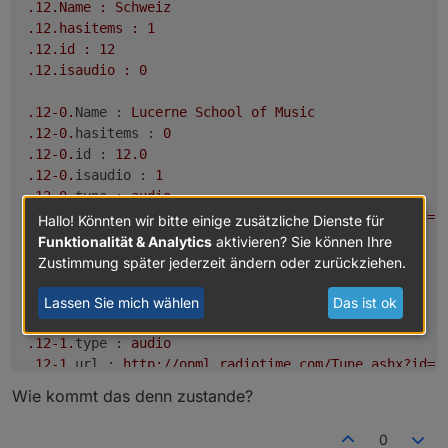
.12
.Name
:
Schweiz
.12
.hasitems
:
1
.12
.id
:
12
.12
.isaudio
:
0
.12
-0.
Name :
Lucerne
School
of
Music
.12
-0.
hasitems :
0
.12
-0.
id :
12.0
.12
-0.
isaudio :
1
.12
-0.
type :
audio
.12
-0.
url :
http://opml.radiotime.com/Tune.ashx?id=X
Hallo! Könnten wir bitte einige zusätzliche Dienste für
Funktionalität & Analytics
aktivieren? Sie können Ihre
.12
-1.
Name :
Radio
Swiss
Jazz
Zustimmung später jederzeit ändern oder zurückziehen.
.12
-1.
hasitems :
0
.12
-1.
id :
12.1
Lassen Sie mich wählen
Das ist ok
.12
-1.
isaudio :
1
.12
-1.
type :
audio
.12
-1.
url :
http://opml.radiotime.com/Tune.ashx?id=X
Wie kommt das denn zustande?
.12
-2.
Name :
Radio
Swiss
Public
Domain
Jazz
.12
-2.
hasitems :
0
0
.12
-2.
id :
12.2