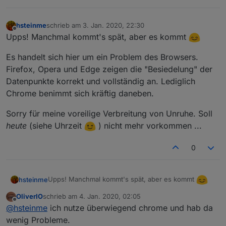
.12
-2.
isaudio :
1
.12
-2.
type :
audio
hsteinme
schrieb am
3. Jan. 2020, 22:30
zuletzt editiert von
.12
-2.
url :
http://www.swissradio.ch/streams/6054.m3
Offline
Upps! Manchmal kommt's spät, aber es kommt
.12
-3.
Name :
RTS
-
Espace
2
Es handelt sich hier um ein Problem des Browsers.
.12
-3.
hasitems :
0
Firefox, Opera und Edge zeigen die "Besiedelung" der
.12
-3.
id :
12.3
Datenpunkte korrekt und vollständig an. Lediglich
.12
-3.
isaudio :
1
Chrome benimmt sich kräftig daneben.
.12
-3.
type :
audio
.12
-3.
url :
http://espace2.radio.de/playlist.m3u
Sorry für meine voreilige Verbreitung von Unruhe. Soll
heute
(siehe Uhrzeit
) nicht mehr vorkommen ...
0
Upps! Manchmal kommt's spät, aber es kommt
hsteinme
OliverIO
schrieb am
4. Jan. 2020, 02:05
Es handelt sich hier um ein Problem des Browsers.
zuletzt editiert von
Offline
@
hsteinme
ich nutze überwiegend chrome und hab da
Firefox, Opera und Edge zeigen die "Besiedelung"
der Datenpunkte korrekt und vollständig an. Lediglich
wenig Probleme.
Sorry für meine voreilige Verbreitung von Unruhe.