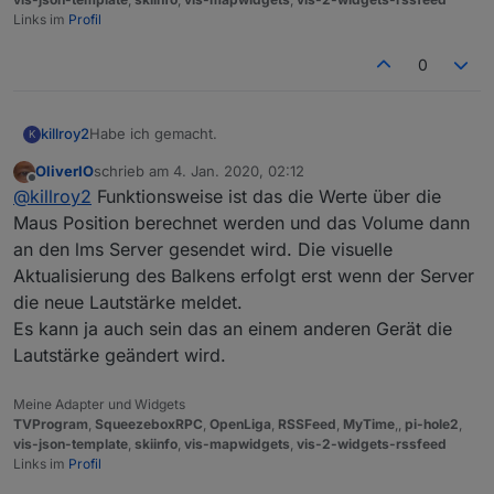
Links im
Profil
0
Habe ich gemacht.
killroy2
K
OliverIO
schrieb am
4. Jan. 2020, 02:12
iobroker squeezeboxrpc -v
zuletzt editiert von
Offline
@
killroy2
Funktionsweise ist das die Werte über die
0.8.25
Zu test setze ich den Rahmen und Margin auf extra
Maus Position berechnet werden und das Volume dann
gross. Klick auf Rahmen klappt, in Margin nicht.
an den lms Server gesendet wird. Die visuelle
Was mir noch auffällt, manche Eingaben auf Balken
Aktualisierung des Balkens erfolgt erst wenn der Server
werden abhängig vom Zustand ignoriert oder erst bei
die neue Lautstärke meldet.
späteren Klicks gemacht.
Beispiel von vielen: oberer Balken aktiv, klick auf den
Es kann ja auch sein das an einem anderen Gerät die
zweiten wird ignoriert. Dritter und dann zweiter
Lautstärke geändert wird.
funktioniert wieder.
Meine Adapter und Widgets
TVProgram
,
SqueezeboxRPC
,
OpenLiga
,
RSSFeed
,
MyTime
,,
pi-hole2
,
vis-json-template
,
skiinfo
,
vis-mapwidgets
,
vis-2-widgets-rssfeed
Links im
Profil