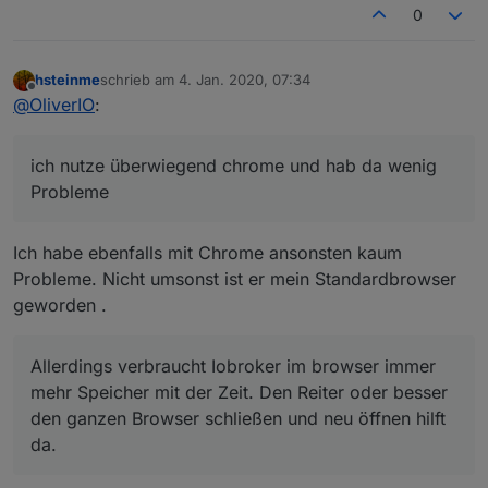
0
hsteinme
schrieb am
4. Jan. 2020, 07:34
zuletzt editiert von
Offline
@
OliverIO
:
ich nutze überwiegend chrome und hab da wenig
Probleme
Ich habe ebenfalls mit Chrome ansonsten kaum
Probleme. Nicht umsonst ist er mein Standardbrowser
geworden .
Allerdings verbraucht Iobroker im browser immer
mehr Speicher mit der Zeit. Den Reiter oder besser
den ganzen Browser schließen und neu öffnen hilft
da.