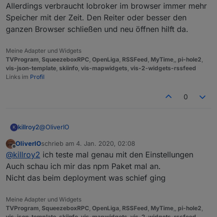
Chrome benimmt sich kräftig daneben.
Soll
heute
(siehe Uhrzeit
) nicht mehr
Allerdings verbraucht Iobroker im browser immer mehr
vorkommen ...
Speicher mit der Zeit. Den Reiter oder besser den
ganzen Browser schließen und neu öffnen hilft da.
Meine Adapter und Widgets
TVProgram
,
SqueezeboxRPC
,
OpenLiga
,
RSSFeed
,
MyTime
,,
pi-hole2
,
vis-json-template
,
skiinfo
,
vis-mapwidgets
,
vis-2-widgets-rssfeed
Links im
Profil
0
@
OliverIO
killroy2
K
OliverIO
schrieb am
4. Jan. 2020, 02:08
eigentlich alles default
zuletzt editiert von
Offline
@
killroy2
ich teste mal genau mit den Einstellungen
Auch schau ich mir das npm Paket mal an.
Nicht das beim deployment was schief ging
Meine Adapter und Widgets
TVProgram
,
SqueezeboxRPC
,
OpenLiga
,
RSSFeed
,
MyTime
,,
pi-hole2
,
vis-json-template
,
skiinfo
,
vis-mapwidgets
,
vis-2-widgets-rssfeed