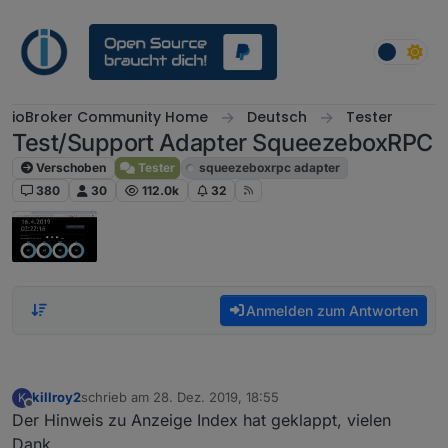
Weiter zum Inhalt
ioBroker Community Home
Deutsch
Tester
Test/Support Adapter SqueezeboxRPC
Verschoben
Tester
squeezeboxrpc adapter
380
30
112.0k
32
Anmelden zum Antworten
killroy2
schrieb am
28. Dez. 2019, 18:55
K
zuletzt editiert von
Offline
Der Hinweis zu Anzeige Index hat geklappt, vielen
Dank.