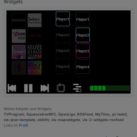
Widgets
Meine Adapter und Widgets
TVProgram
,
SqueezeboxRPC
,
OpenLiga
,
RSSFeed
,
MyTime
,,
pi-hole2
,
vis-json-template
,
skiinfo
,
vis-mapwidgets
,
vis-2-widgets-rssfeed
Links im
Profil