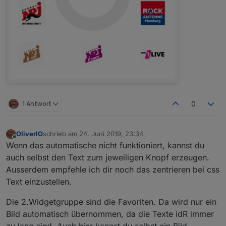
1 Antwort
0
OliverIO
schrieb am
24. Juni 2019, 23:34
zuletzt editiert von
Offline
Wenn das automatische nicht funktioniert, kannst du
auch selbst den Text zum jeweiligen Knopf erzeugen.
Ausserdem empfehle ich dir noch das zentrieren bei css
Text einzustellen.
Die 2.Widgetgruppe sind die Favoriten. Da wird nur ein
Bild automatisch übernommen, da die Texte idR immer
zu lang sind. Auch hier kannst du selbst ein Bild