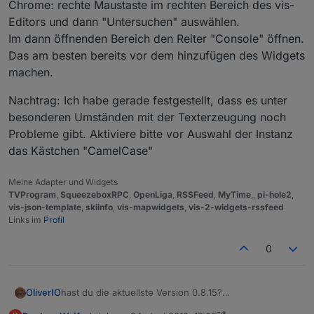
Chrome: rechte Maustaste im rechten Bereich des vis-
Editors und dann "Untersuchen" auswählen.
Im dann öffnenden Bereich den Reiter "Console" öffnen.
Das am besten bereits vor dem hinzufügen des Widgets
machen.
Nachtrag: Ich habe gerade festgestellt, dass es unter
besonderen Umständen mit der Texterzeugung noch
Probleme gibt. Aktiviere bitte vor Auswahl der Instanz
das Kästchen "CamelCase"
Meine Adapter und Widgets
TVProgram
,
SqueezeboxRPC
,
OpenLiga
,
RSSFeed
,
MyTime
,,
pi-hole2
,
vis-json-template
,
skiinfo
,
vis-mapwidgets
,
vis-2-widgets-rssfeed
Links im
Profil
0
hast du die aktuellste Version 0.8.15?
OliverIO
ja ich kenne das Problem.