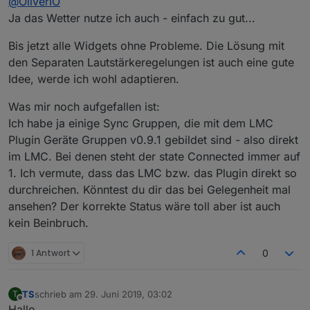
@
OliverIO
Die schreib ich immer fort mit den neuen widgets.
Aber ich glaube es sind nur noch 2, knob und playlist
aber solange es so warm ist gehts erst mal in den
Ja das Wetter nutze ich auch - einfach zu gut...
biergarten.
Bitte schön test und rumprobieren.
Bis jetzt alle Widgets ohne Probleme. Die Lösung mit
ich teste zwar auch, aber alle Anwendungsfälle kann
den Separaten Lautstärkeregelungen ist auch eine gute
ich gar nicht abdecken,
Idee, werde ich wohl adaptieren.
Wenn irgend was fehlt oder sich komisch anfühlt dann
auch sagen.
Was mir noch aufgefallen ist:
Deswegen ist das noch beta.
Ich habe ja einige Sync Gruppen, die mit dem LMC
Plugin Geräte Gruppen v0.9.1 gebildet sind - also direkt
im LMC. Bei denen steht der state Connected immer auf
1. Ich vermute, dass das LMC bzw. das Plugin direkt so
durchreichen. Könntest du dir das bei Gelegenheit mal
ansehen? Der korrekte Status wäre toll aber ist auch
kein Beinbruch.
1 Antwort
0
TS
schrieb am
29. Juni 2019, 03:02
T
zuletzt editiert von
Offline
Hallo,