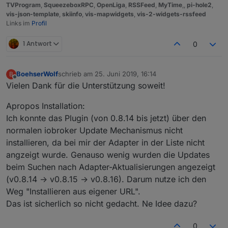
TVProgram
,
SqueezeboxRPC
,
OpenLiga
,
RSSFeed
,
MyTime
,,
pi-hole2
,
vis-json-template
,
skiinfo
,
vis-mapwidgets
,
vis-2-widgets-rssfeed
Links im
Profil
1 Antwort
0
BoehserWolf
schrieb am
25. Juni 2019, 16:14
B
zuletzt editiert von
Offline
Vielen Dank für die Unterstützung soweit!
Apropos Installation:
Ich konnte das Plugin (von 0.8.14 bis jetzt) über den
normalen iobroker Update Mechanismus nicht
installieren, da bei mir der Adapter in der Liste nicht
angzeigt wurde. Genauso wenig wurden die Updates
beim Suchen nach Adapter-Aktualisierungen angezeigt
(v0.8.14 -> v0.8.15 -> v0.8.16). Darum nutze ich den
Weg "Installieren aus eigener URL".
Das ist sicherlich so nicht gedacht. Ne Idee dazu?
0