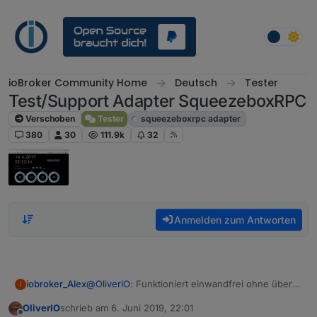
Weiter zum Inhalt
ioBroker Community Home
Deutsch
Tester
Test/Support Adapter SqueezeboxRPC
Verschoben
Tester
squeezeboxrpc adapter
380
30
111.9k
32
Anmelden zum Antworten
@
OliverIO
: Funktioniert einwandfrei ohne über
iobroker_Alex
I
Wochen schon stabil! Danke für den Adapter.
OliverIO
schrieb am
6. Juni 2019, 22:01
Da du nach einer Wunschliste fragst:
zuletzt editiert von