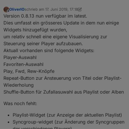
OliverIO
schrieb am
17. Juni 2019, 17:18
zuletzt editiert von OliverIO
Offline
Version 0.8.13 nun verfügbar im latest.
Dies umfasst ein grösseres Update in dem nun einige
Widgets hinzugefügt wurden,
um relativ schnell eine eigene Visualisierung zur
Steuerung seiner Player aufzubauen.
Aktuall vorhanden sind folgende Widgets:
Player-Auswahl
Favoriten-Auswahl
Play, Fwd, Rew-Knöpfe
Repeat-Button zur Ansteuerung von Titel oder Playlist-
Wiederholung
Shuffle-Button für Zufallasuwahl aus Playlist oder Alben
Was noch fehlt:
Playlist-Widget (zur Anzeige der aktuellen Playlist)
Syncgroup-widget (zur Änderung der Syncgruppen
der verschiedenen Playern)