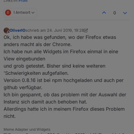
Links im
Profil
B
1 Antwort
0
OliverIO
schrieb am
24. Juni 2019, 19:28
zuletzt editiert von OliverIO
Offline
Ok, ich habe was gefunden, wo der Firefox etwas
anders macht als der Chrome.
Ich habe nun alle Widgets im Firefox einmal in eine
View eingebunden
und grob getestet. Bisher sind keine weiteren
'Schwierigkeiten aufgefallen.
Version 0.8.16 ist bei npm hochgeladen und auch per
github verfügbar.
Ich bin gespannt, ob das problem mit der Auswahl der
Instanz sich damit auch behoben hat.
Allerdings hatte ich in meinem Firefox dieses Problem
nicht.
Meine Adapter und Widgets