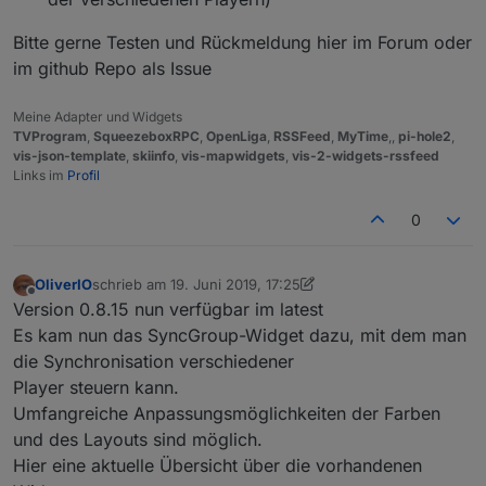
Bitte gerne Testen und Rückmeldung hier im Forum oder
im github Repo als Issue
Meine Adapter und Widgets
TVProgram
,
SqueezeboxRPC
,
OpenLiga
,
RSSFeed
,
MyTime
,,
pi-hole2
,
vis-json-template
,
skiinfo
,
vis-mapwidgets
,
vis-2-widgets-rssfeed
Links im
Profil
0
OliverIO
schrieb am
19. Juni 2019, 17:25
zuletzt editiert von OliverIO
Offline
Version 0.8.15 nun verfügbar im latest
Es kam nun das SyncGroup-Widget dazu, mit dem man
die Synchronisation verschiedener
Player steuern kann.
Umfangreiche Anpassungsmöglichkeiten der Farben
und des Layouts sind möglich.
Hier eine aktuelle Übersicht über die vorhandenen