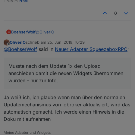
Links im
Profil
0
@
OliverIO
BoehserWolf
B
OliverIO
schrieb am
25. Juni 2019, 10:29
Bingo, läuft! Besten Dank dafür.
zuletzt editiert von
Offline
@
BoehserWolf
said in
Neuer Adapter SqueezeboxRPC
:
Musste nach dem Update 1x den Upload
anschieben damit die neuen Widgets
Musste nach dem Update 1x den Upload
übernommen wurden - nur zur Info.
Das mit dem Autoscale der Fonts haut bei mir
jedoch eher suboptimal hin:
anschieben damit die neuen Widgets übernommen
Darf ich noch einmal auf das jqui select
wurden - nur zur Info.
hinweisen :)
Ich hatte vor mir so etwas in der Art damit zu
bauen (CSS passt noch nicht):
Ja weiß ich, ich glaube wenn man über den normalen
Updatemechanismus von iobroker aktualisiert, wird das
automatisch gemacht. Ich werde einen Hinweis in die
Doku mit aufnehmen
Meine Adapter und Widgets