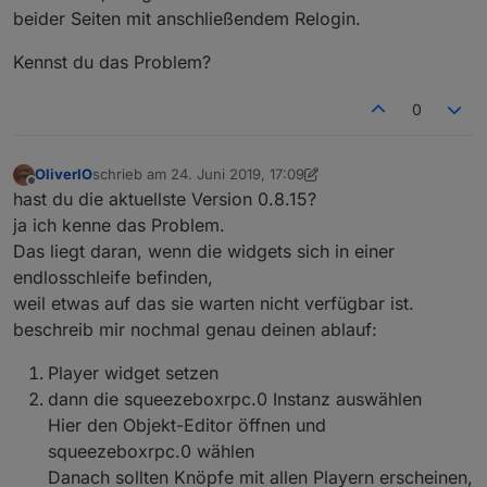
beider Seiten mit anschließendem Relogin.
Kennst du das Problem?
0
OliverIO
schrieb am
24. Juni 2019, 17:09
zuletzt editiert von OliverIO
Offline
hast du die aktuellste Version 0.8.15?
ja ich kenne das Problem.
Das liegt daran, wenn die widgets sich in einer
endlosschleife befinden,
weil etwas auf das sie warten nicht verfügbar ist.
beschreib mir nochmal genau deinen ablauf:
Player widget setzen
dann die squeezeboxrpc.0 Instanz auswählen
Hier den Objekt-Editor öffnen und
squeezeboxrpc.0 wählen
Danach sollten Knöpfe mit allen Playern erscheinen,