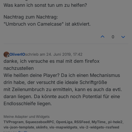
Was kann ich sonst tun um zu helfen?
Nachtrag zum Nachtrag:
"Umbruch von Camelcase" ist aktiviert.
0
OliverIO
schrieb am
24. Juni 2019, 17:42
zuletzt editiert von
Offline
danke, ich versuche es mal mit dem firefox
nachzustellen
Wie heißen deine Player? Da ich einen Mechanismus
drin habe, der versucht die ideale Schriftgröße
mit Zeilenumbruch zu ermitteln, kann es auch da evtl.
daran liegen. Da könnte auch noch Potential für eine
Endlosschleife liegen.
Meine Adapter und Widgets
TVProgram
,
SqueezeboxRPC
,
OpenLiga
,
RSSFeed
,
MyTime
,,
pi-hole2
,
vis-json-template
,
skiinfo
,
vis-mapwidgets
,
vis-2-widgets-rssfeed