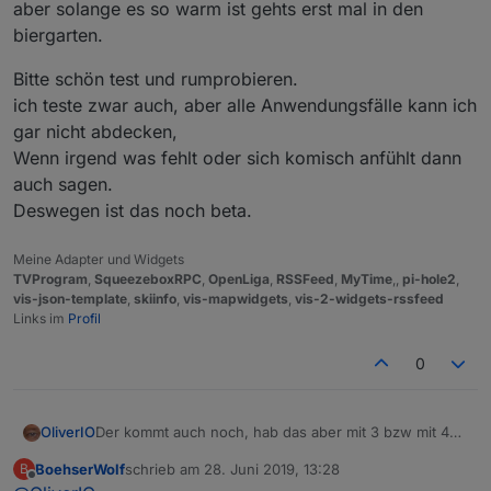
aber solange es so warm ist gehts erst mal in den
biergarten.
Bitte schön test und rumprobieren.
ich teste zwar auch, aber alle Anwendungsfälle kann ich
gar nicht abdecken,
Wenn irgend was fehlt oder sich komisch anfühlt dann
auch sagen.
Deswegen ist das noch beta.
Meine Adapter und Widgets
TVProgram
,
SqueezeboxRPC
,
OpenLiga
,
RSSFeed
,
MyTime
,,
pi-hole2
,
vis-json-template
,
skiinfo
,
vis-mapwidgets
,
vis-2-widgets-rssfeed
Links im
Profil
0
Der kommt auch noch, hab das aber mit 3 bzw mit 4
OliverIO
separaten direkt gelöst
BoehserWolf
schrieb am
28. Juni 2019, 13:28
B
die Hilfe war übrigens schon von Anfang an da.
zuletzt editiert von
Offline