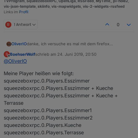
TVProgram
,
SqueezeboxRPC
,
OpenLiga
,
RSSFeed
,
MyTime
,,
pi-hole2
,
vis-json-template
,
skiinfo
,
vis-mapwidgets
,
vis-2-widgets-rssfeed
Links im
Profil
B
1 Antwort
0
OliverIO
danke, ich versuche es mal mit dem firefox
nachzustellen
BoehserWolf
schrieb am
24. Juni 2019, 20:50
B
Wie heißen deine Player? Da ich einen Mechanismus
zuletzt editiert von
Offline
@
OliverIO
drin habe, der versucht die ideale Schriftgröße
mit Zeilenumbruch zu ermitteln, kann es auch da evtl.
Meine Player heißen wie folgt:
daran liegen. Da könnte auch noch Potential für eine
Endlosschleife liegen.
squeezeboxrpc.0.Players.Esszimmer
squeezeboxrpc.0.Players.Esszimmer + Kueche
squeezeboxrpc.0.Players.Esszimmer + Kueche +
Terrasse
squeezeboxrpc.0.Players.Esszimmer1
squeezeboxrpc.0.Players.Esszimmer2
squeezeboxrpc.0.Players.Kueche
squeezeboxrpc.0.Players.Terrasse