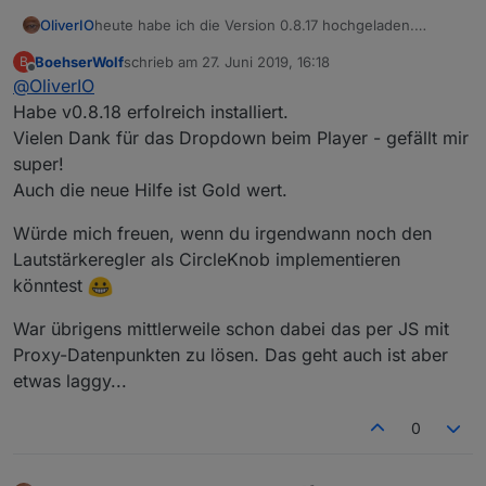
heute habe ich die Version 0.8.17 hochgeladen.
OliverIO
folgendes ist hinzugekommen:
BoehserWolf
schrieb am
27. Juni 2019, 16:18
B
Playtime /Spielzeit Balken, der den Fortschritt des
zuletzt editiert von
Offline
@
OliverIO
wer über github installiert muss ggfs. noch iobroker
aktuell abgespielten Lied anzeigt und über das
upload all durchführen
auch im Lied gesprungen werden kann
Habe v0.8.18 erfolreich installiert.
mehrere widgets, die die einzelnen Player-
Vielen Dank für das Dropdown beim Player - gefällt mir
attribute anzeigen können: string,
super!
number,datetime,image
Auch die neue Hilfe ist Gold wert.
für das player-widget und das favoriten widget
wurde noch der Randabstand (margin)
Würde mich freuen, wenn du irgendwann noch den
konfigurierbar gemacht
und die Bearbeitung des viewindex wurde
Lautstärkeregler als CircleKnob implementieren
verbessert.
könntest
das Playerwidget hat einen zusätzlichen
vereinfachten Anzeigemodus als
War übrigens mittlerweile schon dabei das per JS mit
Dropdaown/Auswahlliste (
@
BoehserWolf
)
Proxy-Datenpunkten zu lösen. Das geht auch ist aber
erhalten.
die widgets und ihre Einstellmöglichkeiten haben
etwas laggy...
eine Beschreibung, der über den vis-Editor
aufrufbar ist (Widget markieren und den
0
Hilfe/Infobutten drücken)