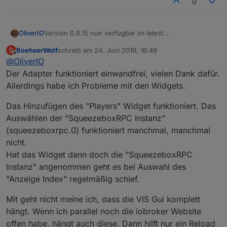
0
OliverIO
Version 0.8.15 nun verfügbar im latest
Es kam nun das SyncGroup-Widget dazu, mit dem
BoehserWolf
schrieb am
24. Juni 2019, 16:49
B
man die Synchronisation verschiedener
zuletzt editiert von
Offline
@
OliverIO
Player steuern kann.
Umfangreiche Anpassungsmöglichkeiten der Farben
Der Adapter funktioniert einwandfrei, vielen Dank dafür.
und des Layouts sind möglich.
Allerdings habe ich Probleme mit den Widgets.
Hier eine aktuelle Übersicht über die vorhandenen
Widgets
Das Hinzufügen des "Players" Widget funktioniert. Das
Auswählen der "SqueezeboxRPC Instanz"
(squeezeboxrpc.0) funktioniert manchmal, manchmal
nicht.
Hat das Widget dann doch die "SqueezeboxRPC
Instanz" angenommen geht es bei Auswahl des
"Anzeige Index" regelmäßig schief.
Mit geht nicht meine ich, dass die VIS Gui komplett
hängt. Wenn ich parallel noch die iobroker Website
offen habe, hängt auch diese. Dann hilft nur ein Reload