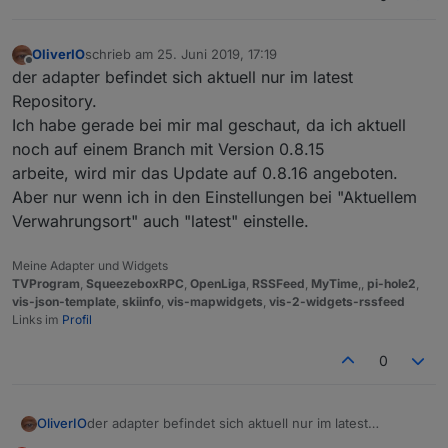
OliverIO
schrieb am
25. Juni 2019, 17:19
zuletzt editiert von
Offline
der adapter befindet sich aktuell nur im latest
Repository.
Ich habe gerade bei mir mal geschaut, da ich aktuell
noch auf einem Branch mit Version 0.8.15
arbeite, wird mir das Update auf 0.8.16 angeboten.
Aber nur wenn ich in den Einstellungen bei "Aktuellem
Verwahrungsort" auch "latest" einstelle.
Meine Adapter und Widgets
TVProgram
,
SqueezeboxRPC
,
OpenLiga
,
RSSFeed
,
MyTime
,,
pi-hole2
,
vis-json-template
,
skiinfo
,
vis-mapwidgets
,
vis-2-widgets-rssfeed
Links im
Profil
0
OliverIO
der adapter befindet sich aktuell nur im latest
Repository.