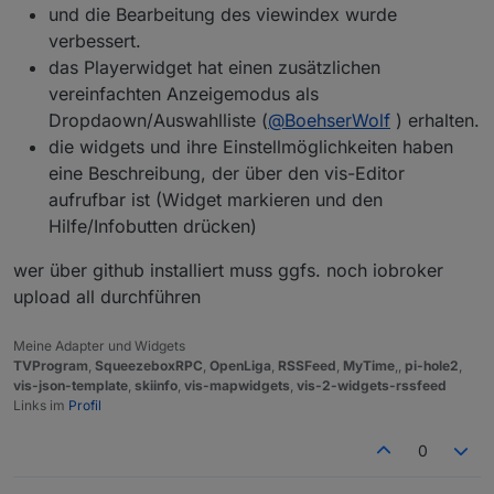
und die Bearbeitung des viewindex wurde
verbessert.
das Playerwidget hat einen zusätzlichen
vereinfachten Anzeigemodus als
Dropdaown/Auswahlliste (
@
BoehserWolf
) erhalten.
die widgets und ihre Einstellmöglichkeiten haben
eine Beschreibung, der über den vis-Editor
aufrufbar ist (Widget markieren und den
Hilfe/Infobutten drücken)
wer über github installiert muss ggfs. noch iobroker
upload all durchführen
Meine Adapter und Widgets
TVProgram
,
SqueezeboxRPC
,
OpenLiga
,
RSSFeed
,
MyTime
,,
pi-hole2
,
vis-json-template
,
skiinfo
,
vis-mapwidgets
,
vis-2-widgets-rssfeed
Links im
Profil
0