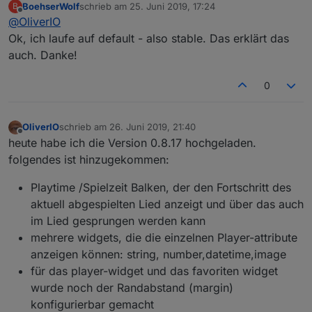
BoehserWolf
schrieb am
25. Juni 2019, 17:24
B
Ich habe gerade bei mir mal geschaut, da ich aktuell
zuletzt editiert von
Offline
@
OliverIO
noch auf einem Branch mit Version 0.8.15
arbeite, wird mir das Update auf 0.8.16 angeboten.
Ok, ich laufe auf default - also stable. Das erklärt das
Aber nur wenn ich in den Einstellungen bei "Aktuellem
auch. Danke!
Verwahrungsort" auch "latest" einstelle.
0
OliverIO
schrieb am
26. Juni 2019, 21:40
zuletzt editiert von
Offline
heute habe ich die Version 0.8.17 hochgeladen.
folgendes ist hinzugekommen:
Playtime /Spielzeit Balken, der den Fortschritt des
aktuell abgespielten Lied anzeigt und über das auch
im Lied gesprungen werden kann
mehrere widgets, die die einzelnen Player-attribute
anzeigen können: string, number,datetime,image
für das player-widget und das favoriten widget
wurde noch der Randabstand (margin)
konfigurierbar gemacht