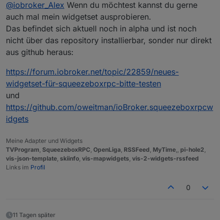
Offline
@
iobroker_Alex
Wenn du möchtest kannst du gerne
Ich bin aktuell noch "Anti-Alexa" würde aber
gerne eine einseitige Kommunikation erlauben.
Dann könnte man das noch weiter denken: Der
auch mal mein widgetset ausprobieren.
Beispiel: Es klingelt. => LMS-Player spielen eine
Sayit-Adapter kann eine .mp3 erstellen. Diese
Das befindet sich aktuell noch in alpha und ist noch
ausgewählte MP3 ab und danach wieder die
kann man per Skript auf den Media-Pfad für LMS
Ich denke alle die LMS nutzen könnten so von
nicht über das repository installierbar, sonder nur direkt
vorherige Playlist an der selben Stelle. => Das als
kopieren. Diese soll dann wiedergegeben
einer Sprachausgabe profitieren.
aus github heraus:
Feature wäre schon cool...
werden und danach wieder die vorherige
Vielleicht hast du ja eine Idee das umzusetzen.
Playlist.
:-)
https://forum.iobroker.net/topic/22859/neues-
widgetset-für-squeezeboxrpc-bitte-testen
und
https://github.com/oweitman/ioBroker.squeezeboxrpcw
idgets
Meine Adapter und Widgets
TVProgram
,
SqueezeboxRPC
,
OpenLiga
,
RSSFeed
,
MyTime
,,
pi-hole2
,
vis-json-template
,
skiinfo
,
vis-mapwidgets
,
vis-2-widgets-rssfeed
Links im
Profil
0
11 Tagen später