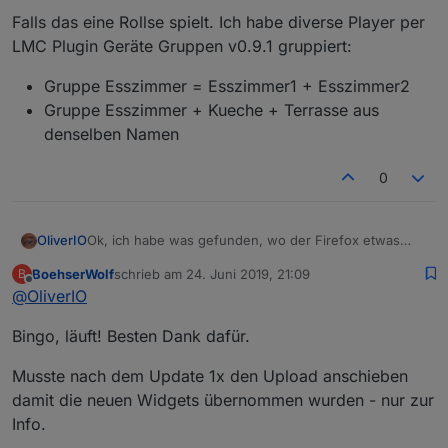
Falls das eine Rollse spielt. Ich habe diverse Player per
LMC Plugin Geräte Gruppen v0.9.1 gruppiert:
Gruppe Esszimmer = Esszimmer1 + Esszimmer2
Gruppe Esszimmer + Kueche + Terrasse aus
denselben Namen
0
OliverIO
Ok, ich habe was gefunden, wo der Firefox etwas
anders macht als der Chrome.
BoehserWolf
schrieb am
24. Juni 2019, 21:09
B
Ich habe nun alle Widgets im Firefox einmal in eine
zuletzt editiert von
Offline
@
OliverIO
View eingebunden
und grob getestet. Bisher sind keine weiteren
Bingo, läuft! Besten Dank dafür.
'Schwierigkeiten aufgefallen.
Version 0.8.16 ist bei npm hochgeladen und auch per
github verfügbar.
Musste nach dem Update 1x den Upload anschieben
Ich bin gespannt, ob das problem mit der Auswahl der
damit die neuen Widgets übernommen wurden - nur zur
Instanz sich damit auch behoben hat.
Info.
Allerdings hatte ich in meinem Firefox dieses Problem