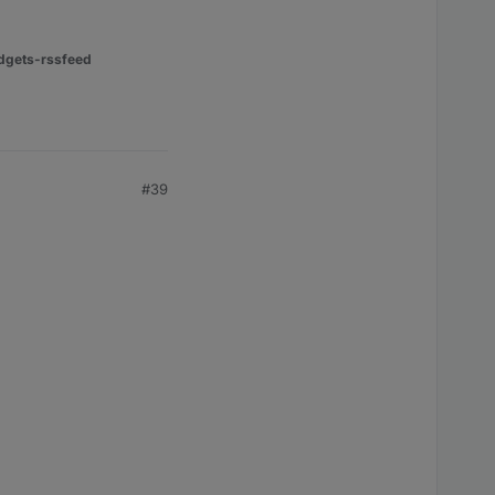
dgets-rssfeed
#39