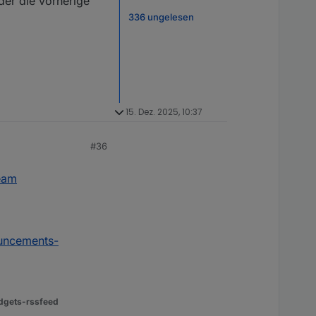
er die vorherige
336 ungelesen
15. Dez. 2025, 10:37
#36
eam
uncements-
dgets-rssfeed