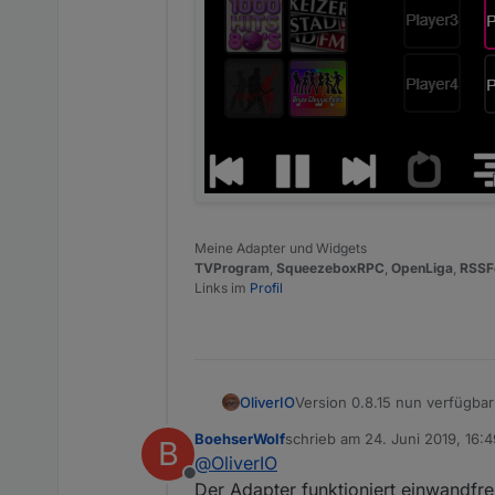
Meine Adapter und Widgets
TVProgram
,
SqueezeboxRPC
,
OpenLiga
,
RSSF
Links im
Profil
OliverIO
Version 0.8.15 nun verfügbar 
Es kam nun das SyncGroup-W
BoehserWolf
schrieb am
24. Juni 2019, 16:4
B
Player steuern kann.
zuletzt editiert von
@
OliverIO
Umfangreiche Anpassungsmög
Offline
Hier eine aktuelle Übersich
Der Adapter funktioniert einwandfre