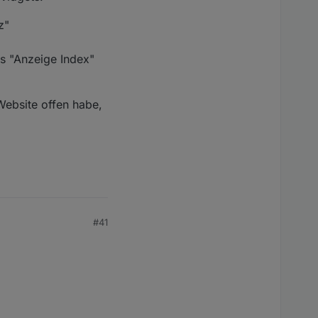
z"
s "Anzeige Index"
Website offen habe,
#41