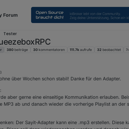
y Forum
Tester
SqueezeboxRPC
r
380
beiträge
30
kommentatoren
111.7k
aufrufe
32
beobachtet
3
i ohne über Wochen schon stabil! Danke für den Adapter.
:
rde aber gerne eine einseitige Kommunikation erlauben. Beisp
 MP3 ab und danach wieder die vorherige Playlist an der se
nken: Der Sayit-Adapter kann eine .mp3 erstellen. Diese k