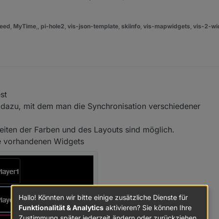
eed
,
MyTime
,,
pi-hole2
,
vis-json-template
,
skiinfo
,
vis-mapwidgets
,
vis-2-wi
st
azu, mit dem man die Synchronisation verschiedener
ten der Farben und des Layouts sind möglich.
die vorhandenen Widgets
Hallo! Könnten wir bitte einige zusätzliche Dienste für
Funktionalität & Analytics
aktivieren? Sie können Ihre
Zustimmung später jederzeit ändern oder zurückziehen.