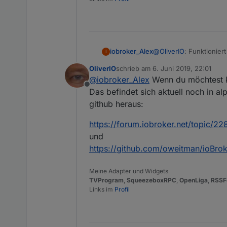
@
OliverIO
: Funktionier
iobroker_Alex
I
OliverIO
schrieb am
6. Juni 2019, 22:01
Da du nach einer Wunsc
zuletzt editiert von
@
iobroker_Alex
Wenn du möchtest k
Ich bin aktuell noch "A
Offline
LMS-Player spielen ein
Dann könnte man das no
Das befindet sich aktuell noch in alp
als Feature wäre schon 
den Media-Pfad für LMS
github heraus:
Ich denke alle die LMS
https://forum.iobroker.net/topic/2
Vielleicht hast du ja e
und
https://github.com/oweitman/ioBro
Meine Adapter und Widgets
TVProgram
,
SqueezeboxRPC
,
OpenLiga
,
RSSF
Links im
Profil