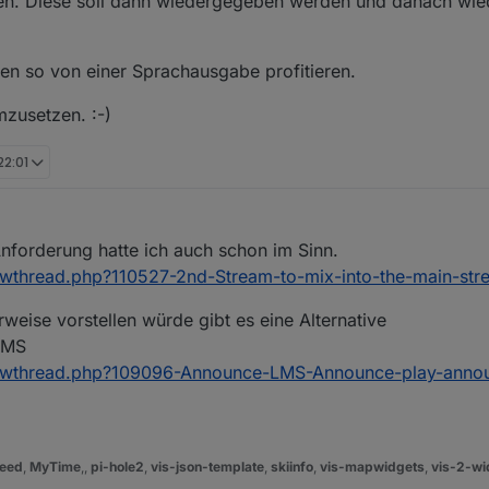
en. Diese soll dann wiedergegeben werden und danach wied
en so von einer Sprachausgabe profitieren.
mzusetzen. :-)
22:01
2019, 00:01
nforderung hatte ich auch schon im Sinn.
owthread.php?110527-2nd-Stream-to-mix-into-the-main-str
rweise vorstellen würde gibt es eine Alternative
LMS
showthread.php?109096-Announce-LMS-Announce-play-anno
eed
,
MyTime
,,
pi-hole2
,
vis-json-template
,
skiinfo
,
vis-mapwidgets
,
vis-2-wi