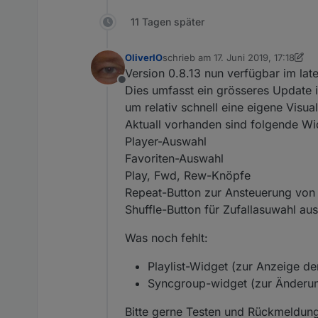
11 Tagen später
OliverIO
schrieb am
17. Juni 2019, 17:18
zuletzt editiert von OliverIO
Version 0.8.13 nun verfügbar im late
Offline
Dies umfasst ein grösseres Update 
um relativ schnell eine eigene Visua
Aktuall vorhanden sind folgende Wi
Player-Auswahl
Favoriten-Auswahl
Play, Fwd, Rew-Knöpfe
Repeat-Button zur Ansteuerung von 
Shuffle-Button für Zufallasuwahl aus
Was noch fehlt:
Playlist-Widget (zur Anzeige der
Syncgroup-widget (zur Änderun
Bitte gerne Testen und Rückmeldung