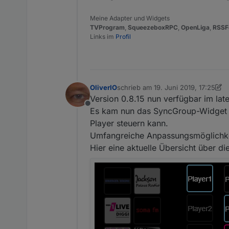
Meine Adapter und Widgets
TVProgram
,
SqueezeboxRPC
,
OpenLiga
,
RSSF
Links im
Profil
OliverIO
schrieb am
19. Juni 2019, 17:25
zuletzt editiert von OliverIO
Version 0.8.15 nun verfügbar im late
Offline
Es kam nun das SyncGroup-Widget d
Player steuern kann.
Umfangreiche Anpassungsmöglichkei
Hier eine aktuelle Übersicht über 