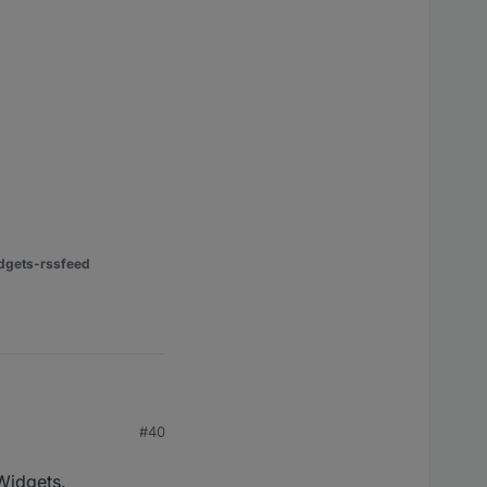
dgets-rssfeed
#40
Widgets.