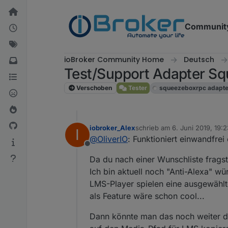
Weiter zum Inhalt
Communit
ioBroker Community Home
Deutsch
Test/Support Adapter 
Verschoben
Tester
squeezeboxrpc adapte
iobroker_Alex
schrieb am
6. Juni 2019, 19:2
I
zuletzt editiert von
@
OliverIO
: Funktioniert einwandfre
Offline
Da du nach einer Wunschliste fragst
Ich bin aktuell noch "Anti-Alexa" wü
LMS-Player spielen eine ausgewählte
als Feature wäre schon cool...
Dann könnte man das noch weiter de