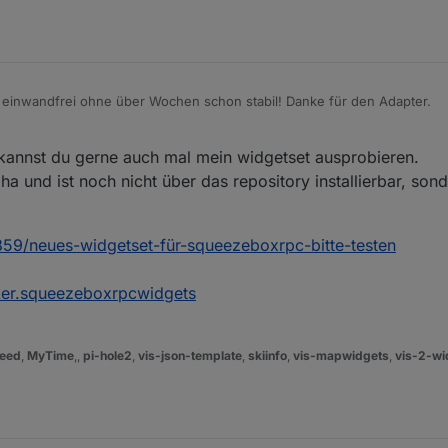
t einwandfrei ohne über Wochen schon stabil! Danke für den Adapter.
hliste fragst:
annst du gerne auch mal mein widgetset ausprobieren.
nti-Alexa" würde aber gerne eine einseitige Kommunikation erlauben. Beisp
e ausgewählte MP3 ab und danach wieder die vorherige Playlist an der s
ch weiter denken: Der Sayit-Adapter kann eine .mp3 erstellen. Diese k
ha und ist noch nicht über das repository installierbar, sond
cool...
 kopieren. Diese soll dann wiedergegeben werden und danach wieder di
 nutzen könnten so von einer Sprachausgabe profitieren.
2859/neues-widgetset-für-squeezeboxrpc-bitte-testen
ine Idee das umzusetzen. :-)
ker.squeezeboxrpcwidgets
eed
,
MyTime
,,
pi-hole2
,
vis-json-template
,
skiinfo
,
vis-mapwidgets
,
vis-2-wi