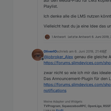
auf den Media-Pfad für LMS kopier
Playlist.
Ich denke alle die LMS nutzen könnt
Vielleicht hast du ja eine Idee das u
1 Antwort
Letzte Antwort
6. Juni 2019, 
OliverIO
schrieb am
6. Juni 2019, 21:49
zuletzt editiert von OliverIO
6. Juli 
@
iobroker_Alex
genau die gleiche A
Offline
https://forums.slimdevices.com/sh
zwar nicht so wie ich mir das ideale
Das Announcement-Plugin für den 
https://forums.slimdevices.com/
notifications
Meine Adapter und Widgets
TVProgram
,
SqueezeboxRPC
,
OpenLiga
,
RSSF
Links im
Profil