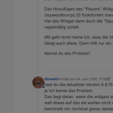
Das Hinzufügen des "Players" Widg
(squeezeboxrpc.0) funktioniert ma
Hat das Widget dann doch die "Sq
regelmäßig schief.
Mit geht nicht meine ich, dass die 
hängt auch diese. Dann hilft nur ei
Kennst du das Problem?
OliverIO
schrieb am
24. Juni 2019, 17:09
zuletzt editiert von OliverIO
hast du die aktuellste Version 0.8.15
Offline
ja ich kenne das Problem.
Das liegt daran, wenn die widgets si
weil etwas auf das sie warten nicht 
beschreib mir nochmal genau deinen