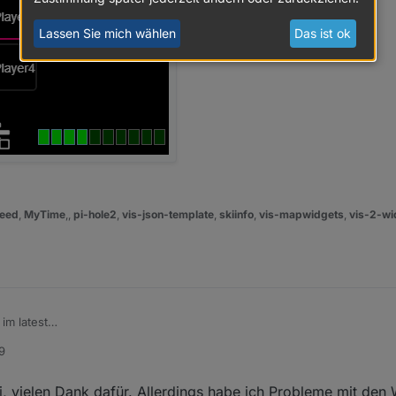
Lassen Sie mich wählen
Das ist ok
eed
,
MyTime
,,
pi-hole2
,
vis-json-template
,
skiinfo
,
vis-mapwidgets
,
vis-2-wi
im latest
idget dazu, mit dem man die Synchronisation verschiedener
9
lichkeiten der Farben und des Layouts sind möglich.
t über die vorhandenen Widgets
i, vielen Dank dafür. Allerdings habe ich Probleme mit den 