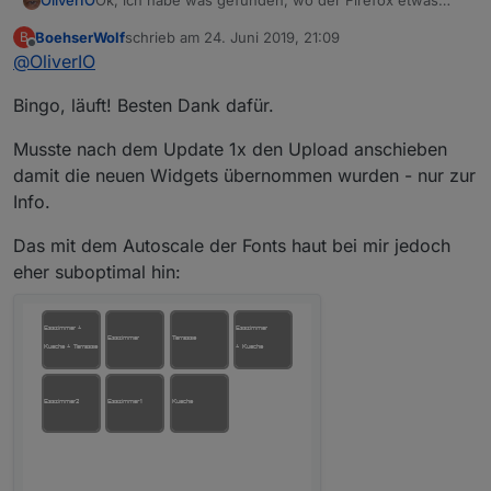
OliverIO
Ok, ich habe was gefunden, wo der Firefox etwas
anders macht als der Chrome.
BoehserWolf
schrieb am
24. Juni 2019, 21:09
B
Ich habe nun alle Widgets im Firefox einmal in eine
zuletzt editiert von
Offline
@
OliverIO
View eingebunden
und grob getestet. Bisher sind keine weiteren
Bingo, läuft! Besten Dank dafür.
'Schwierigkeiten aufgefallen.
Version 0.8.16 ist bei npm hochgeladen und auch per
github verfügbar.
Musste nach dem Update 1x den Upload anschieben
Ich bin gespannt, ob das problem mit der Auswahl der
damit die neuen Widgets übernommen wurden - nur zur
Instanz sich damit auch behoben hat.
Info.
Allerdings hatte ich in meinem Firefox dieses Problem
nicht.
Das mit dem Autoscale der Fonts haut bei mir jedoch
eher suboptimal hin: