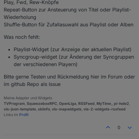
Play, Fwd, Rew-Knöpfe
Repeat-Button zur Ansteuerung von Titel oder Playlist-
Wiederholung
Shuffle-Button für Zufallasuwahl aus Playlist oder Alben
Was noch fehlt:
Playlist-Widget (zur Anzeige der aktuellen Playlist)
Syncgroup-widget (zur Änderung der Syncgruppen
der verschiedenen Playern)
Bitte gerne Testen und Rückmeldung hier im Forum oder
im github Repo als Issue
Meine Adapter und Widgets
TVProgram
,
SqueezeboxRPC
,
OpenLiga
,
RSSFeed
,
MyTime
,,
pi-hole2
,
vis-json-template
,
skiinfo
,
vis-mapwidgets
,
vis-2-widgets-rssfeed
Links im
Profil
0