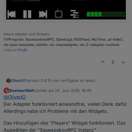
Meine Adapter und Widgets
TVProgram
,
SqueezeboxRPC
,
OpenLiga
,
RSSFeed
,
MyTime
,,
pi-hole2
,
vis-json-template
,
skiinfo
,
vis-mapwidgets
,
vis-2-widgets-rssfeed
Links im
Profil
0
OliverIO
Version 0.8.15 nun verfügbar im latest
Es kam nun das SyncGroup-Widget dazu, mit dem
BoehserWolf
schrieb am
24. Juni 2019, 16:49
B
man die Synchronisation verschiedener
zuletzt editiert von
Offline
@
OliverIO
Player steuern kann.
Umfangreiche Anpassungsmöglichkeiten der Farben
Der Adapter funktioniert einwandfrei, vielen Dank dafür.
und des Layouts sind möglich.
Allerdings habe ich Probleme mit den Widgets.
Hier eine aktuelle Übersicht über die vorhandenen
Widgets
Das Hinzufügen des "Players" Widget funktioniert. Das
Auswählen der "SqueezeboxRPC Instanz"