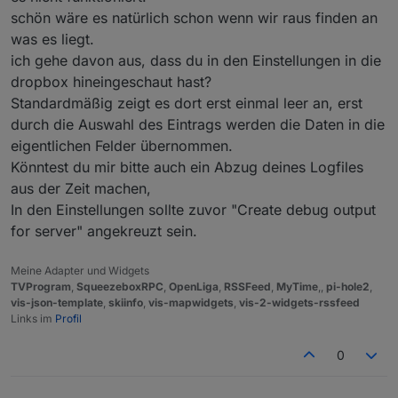
schön wäre es natürlich schon wenn wir raus finden an
was es liegt.
ich gehe davon aus, dass du in den Einstellungen in die
dropbox hineingeschaut hast?
Standardmäßig zeigt es dort erst einmal leer an, erst
durch die Auswahl des Eintrags werden die Daten in die
eigentlichen Felder übernommen.
Könntest du mir bitte auch ein Abzug deines Logfiles
aus der Zeit machen,
In den Einstellungen sollte zuvor "Create debug output
for server" angekreuzt sein.
Meine Adapter und Widgets
TVProgram
,
SqueezeboxRPC
,
OpenLiga
,
RSSFeed
,
MyTime
,,
pi-hole2
,
vis-json-template
,
skiinfo
,
vis-mapwidgets
,
vis-2-widgets-rssfeed
Links im
Profil
0