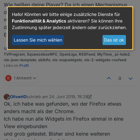
Wie heißen deine Player? Da ich einen Mechanismus
drin habe, der versucht die ideale Schriftgröße
Hallo! Könnten wir bitte einige zusätzliche Dienste für
mit Zeilenumbruch zu ermitteln, kann es auch da evtl.
Funktionalität & Analytics
aktivieren? Sie können Ihre
daran liegen. Da könnte auch noch Potential für eine
Zustimmung später jederzeit ändern oder zurückziehen.
Endlosschleife liegen.
Lassen Sie mich wählen
Das ist ok
Meine Adapter und Widgets
TVProgram
,
SqueezeboxRPC
,
OpenLiga
,
RSSFeed
,
MyTime
,,
pi-hole2
,
vis-json-template
,
skiinfo
,
vis-mapwidgets
,
vis-2-widgets-rssfeed
Links im
Profil
B
1 Antwort
0
OliverIO
schrieb am
24. Juni 2019, 19:28
zuletzt editiert von OliverIO
Offline
Ok, ich habe was gefunden, wo der Firefox etwas
anders macht als der Chrome.
Ich habe nun alle Widgets im Firefox einmal in eine
View eingebunden
und grob getestet. Bisher sind keine weiteren