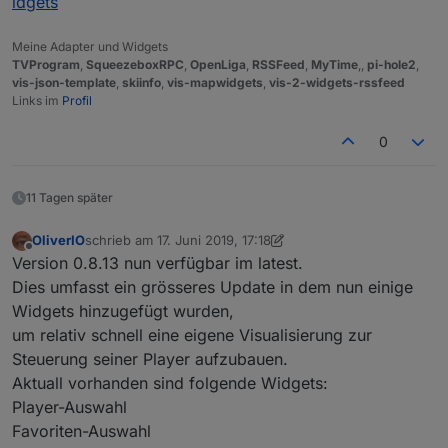
idgets
Meine Adapter und Widgets
TVProgram
,
SqueezeboxRPC
,
OpenLiga
,
RSSFeed
,
MyTime
,,
pi-hole2
,
vis-json-template
,
skiinfo
,
vis-mapwidgets
,
vis-2-widgets-rssfeed
Links im
Profil
0
11 Tagen später
OliverIO
schrieb am
17. Juni 2019, 17:18
zuletzt editiert von OliverIO
Offline
Version 0.8.13 nun verfügbar im latest.
Dies umfasst ein grösseres Update in dem nun einige
Widgets hinzugefügt wurden,
um relativ schnell eine eigene Visualisierung zur
Steuerung seiner Player aufzubauen.
Aktuall vorhanden sind folgende Widgets:
Player-Auswahl
Favoriten-Auswahl