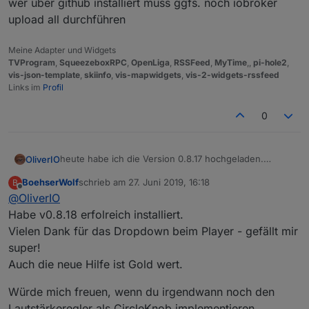
wer über github installiert muss ggfs. noch iobroker
upload all durchführen
Meine Adapter und Widgets
TVProgram
,
SqueezeboxRPC
,
OpenLiga
,
RSSFeed
,
MyTime
,,
pi-hole2
,
vis-json-template
,
skiinfo
,
vis-mapwidgets
,
vis-2-widgets-rssfeed
Links im
Profil
0
heute habe ich die Version 0.8.17 hochgeladen.
OliverIO
folgendes ist hinzugekommen:
BoehserWolf
schrieb am
27. Juni 2019, 16:18
B
Playtime /Spielzeit Balken, der den Fortschritt des
zuletzt editiert von
Offline
@
OliverIO
wer über github installiert muss ggfs. noch iobroker
aktuell abgespielten Lied anzeigt und über das
upload all durchführen
auch im Lied gesprungen werden kann
Habe v0.8.18 erfolreich installiert.
mehrere widgets, die die einzelnen Player-
Vielen Dank für das Dropdown beim Player - gefällt mir
attribute anzeigen können: string,
super!
number,datetime,image
Auch die neue Hilfe ist Gold wert.
für das player-widget und das favoriten widget
wurde noch der Randabstand (margin)
Würde mich freuen, wenn du irgendwann noch den
konfigurierbar gemacht
und die Bearbeitung des viewindex wurde
Lautstärkeregler als CircleKnob implementieren