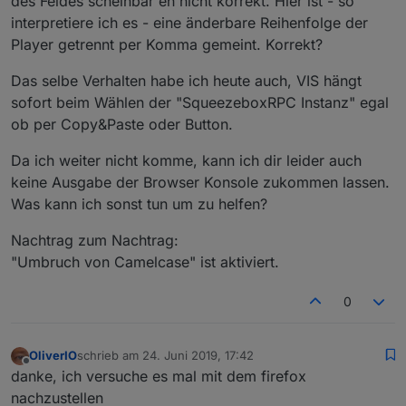
des Feldes scheinbar eh nicht korrekt. Hier ist - so
interpretiere ich es - eine änderbare Reihenfolge der
Player getrennt per Komma gemeint. Korrekt?
Das selbe Verhalten habe ich heute auch, VIS hängt
sofort beim Wählen der "SqueezeboxRPC Instanz" egal
ob per Copy&Paste oder Button.
Da ich weiter nicht komme, kann ich dir leider auch
keine Ausgabe der Browser Konsole zukommen lassen.
Was kann ich sonst tun um zu helfen?
Nachtrag zum Nachtrag:
"Umbruch von Camelcase" ist aktiviert.
0
OliverIO
schrieb am
24. Juni 2019, 17:42
zuletzt editiert von
Offline
danke, ich versuche es mal mit dem firefox
nachzustellen