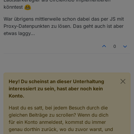
verbessert.
könntest
das Playerwidget hat einen zusätzlichen
vereinfachten Anzeigemodus als
War übrigens mittlerweile schon dabei das per JS mit
Dropdaown/Auswahlliste (
@
BoehserWolf
)
Proxy-Datenpunkten zu lösen. Das geht auch ist aber
erhalten.
die widgets und ihre Einstellmöglichkeiten haben
etwas laggy...
eine Beschreibung, der über den vis-Editor
aufrufbar ist (Widget markieren und den
0
Hilfe/Infobutten drücken)
Hey! Du scheinst an dieser Unterhaltung
interessiert zu sein, hast aber noch kein
Konto.
Hast du es satt, bei jedem Besuch durch die
gleichen Beiträge zu scrollen? Wenn du dich
für ein Konto anmeldest, kommst du immer
genau dorthin zurück, wo du zuvor warst, und