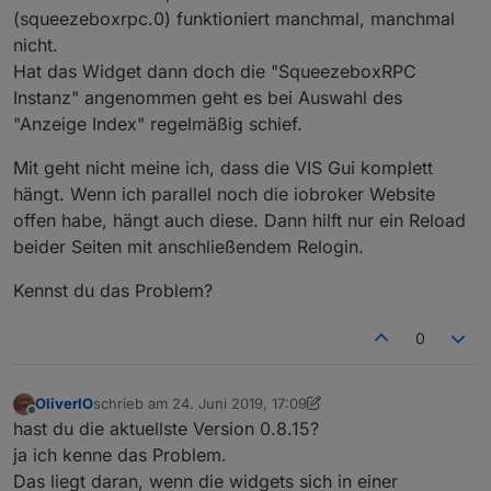
(squeezeboxrpc.0) funktioniert manchmal, manchmal
nicht.
Hat das Widget dann doch die "SqueezeboxRPC
Instanz" angenommen geht es bei Auswahl des
"Anzeige Index" regelmäßig schief.
Mit geht nicht meine ich, dass die VIS Gui komplett
hängt. Wenn ich parallel noch die iobroker Website
offen habe, hängt auch diese. Dann hilft nur ein Reload
beider Seiten mit anschließendem Relogin.
Kennst du das Problem?
0
OliverIO
schrieb am
24. Juni 2019, 17:09
zuletzt editiert von OliverIO
Offline
hast du die aktuellste Version 0.8.15?
ja ich kenne das Problem.
Das liegt daran, wenn die widgets sich in einer