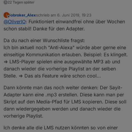
22 Tagen später
iobroker_Alex
schrieb am
6. Juni 2019, 19:23
I
zuletzt editiert von
Offline
@
OliverIO
: Funktioniert einwandfrei ohne über Wochen
schon stabil! Danke für den Adapter.
Da du nach einer Wunschliste fragst:
Ich bin aktuell noch "Anti-Alexa" würde aber gerne eine
einseitige Kommunikation erlauben. Beispiel: Es klingelt.
=> LMS-Player spielen eine ausgewählte MP3 ab und
danach wieder die vorherige Playlist an der selben
Stelle. => Das als Feature wäre schon cool...
Dann könnte man das noch weiter denken: Der Sayit-
Adapter kann eine .mp3 erstellen. Diese kann man per
Skript auf den Media-Pfad für LMS kopieren. Diese soll
dann wiedergegeben werden und danach wieder die
vorherige Playlist.
Ich denke alle die LMS nutzen könnten so von einer