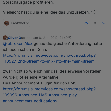
Sprachausgabe profitieren.
Vielleicht hast du ja eine Idee das umzusetzen. :-)
1 Antwort
0
OliverIO
schrieb am
6. Juni 2019, 21:49
zuletzt editiert von OliverIO
6. Juli 2019, 00:01
Offline
@
iobroker_Alex
genau die gleiche Anforderung hatte
ich auch schon im Sinn.
https://forums.slimdevices.com/showthread.php?
110527-2nd-Stream-to-mix-into-the-main-stream
zwar nicht so wie ich mir das idealerweise vorstellen
würde gibt es eine Alternative
Das Announcement-Plugin für den LMS
https://forums.slimdevices.com/showthread.php?
109096-Announce-LMS-Announce-play-
announcements-notifications