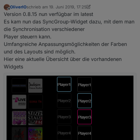
OliverIO
schrieb am
19. Juni 2019, 17:25
zuletzt editiert von OliverIO
Offline
Version 0.8.15 nun verfügbar im latest
Es kam nun das SyncGroup-Widget dazu, mit dem man
die Synchronisation verschiedener
Player steuern kann.
Umfangreiche Anpassungsmöglichkeiten der Farben
und des Layouts sind möglich.
Hier eine aktuelle Übersicht über die vorhandenen
Widgets