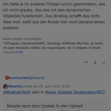
Ich hatte ja im anderen Thread schon geschrieben, das
ich nicht glaube, das das mit den dynamischen
Objektids funktioniert. Das Binding schafft das nicht.
Aber evtl. weiß aus der Runde hier noch jemand etwas
anderes.
Meine Adapter und Widgets
TVProgram
,
SqueezeboxRPC
,
OpenLiga
,
RSSFeed
,
MyTime
,,
pi-hole2
,
vis-json-template
,
skiinfo
,
vis-mapwidgets
,
vis-2-widgets-rssfeed
Links im
Profil
0
@
OliverIO
BoehserWolf
B
OliverIO
schrieb am
25. Juni 2019, 10:29
Bingo, läuft! Besten Dank dafür.
zuletzt editiert von
Offline
@
BoehserWolf
said in
Neuer Adapter SqueezeboxRPC
:
Musste nach dem Update 1x den Upload
anschieben damit die neuen Widgets
Musste nach dem Update 1x den Upload
übernommen wurden - nur zur Info.
Das mit dem Autoscale der Fonts haut bei mir