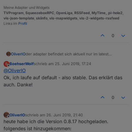
Meine Adapter und Widgets
TVProgram
,
SqueezeboxRPC
,
OpenLiga
,
RSSFeed
,
MyTime
,,
pi-hole2
,
vis-json-template
,
skiinfo
,
vis-mapwidgets
,
vis-2-widgets-rssfeed
Links im
Profil
0
OliverIO
der adapter befindet sich aktuell nur im latest
Repository.
BoehserWolf
schrieb am
25. Juni 2019, 17:24
B
Ich habe gerade bei mir mal geschaut, da ich aktuell
zuletzt editiert von
Offline
@
OliverIO
noch auf einem Branch mit Version 0.8.15
arbeite, wird mir das Update auf 0.8.16 angeboten.
Ok, ich laufe auf default - also stable. Das erklärt das
Aber nur wenn ich in den Einstellungen bei "Aktuellem
auch. Danke!
Verwahrungsort" auch "latest" einstelle.
0
OliverIO
schrieb am
26. Juni 2019, 21:40
zuletzt editiert von
Offline
heute habe ich die Version 0.8.17 hochgeladen.
folgendes ist hinzugekommen: