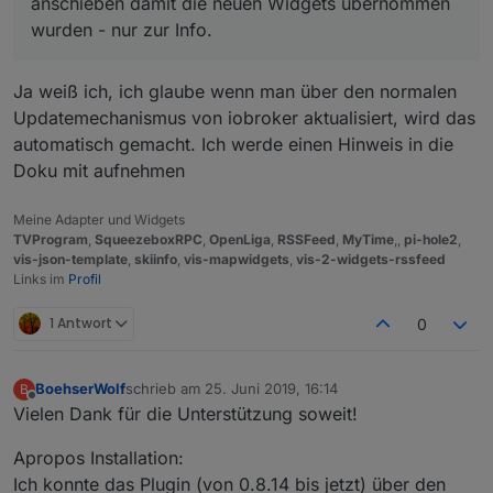
jedoch eher suboptimal hin:
anschieben damit die neuen Widgets übernommen
Darf ich noch einmal auf das jqui select
wurden - nur zur Info.
hinweisen :)
Ich hatte vor mir so etwas in der Art damit zu
bauen (CSS passt noch nicht):
Ja weiß ich, ich glaube wenn man über den normalen
Updatemechanismus von iobroker aktualisiert, wird das
automatisch gemacht. Ich werde einen Hinweis in die
Doku mit aufnehmen
Meine Adapter und Widgets
TVProgram
,
SqueezeboxRPC
,
OpenLiga
,
RSSFeed
,
MyTime
,,
pi-hole2
,
vis-json-template
,
skiinfo
,
vis-mapwidgets
,
vis-2-widgets-rssfeed
Links im
Profil
1 Antwort
0
BoehserWolf
schrieb am
25. Juni 2019, 16:14
B
zuletzt editiert von
Offline
Vielen Dank für die Unterstützung soweit!
Apropos Installation:
Ich konnte das Plugin (von 0.8.14 bis jetzt) über den