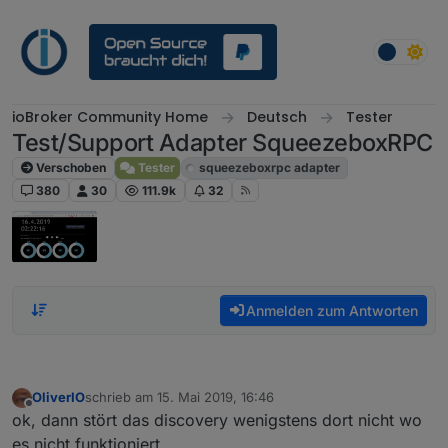
Weiter zum Inhalt
ioBroker Community Home
Deutsch
Tester
Test/Support Adapter SqueezeboxRPC
Verschoben
Tester
squeezeboxrpc adapter
380
30
111.9k
32
Anmelden zum Antworten
OliverIO
schrieb am
15. Mai 2019, 16:46
zuletzt editiert von
Offline
ok, dann stört das discovery wenigstens dort nicht wo
es nicht funktioniert.