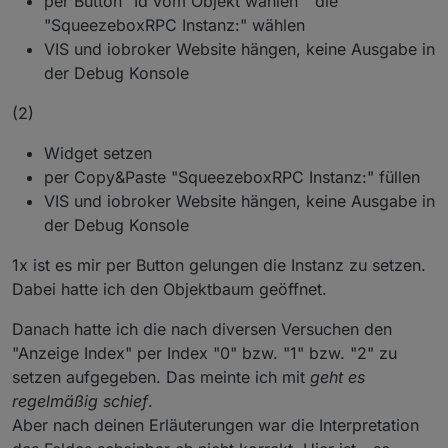
per Button "Id vom Objekt wählen " die
vis-Editors und dann "Untersuchen" auswählen.
Probleme gibt. Aktiviere bitte vor Auswahl der Instanz
"SqueezeboxRPC Instanz:" wählen
Im dann öffnenden Bereich den Reiter "Console"
das Kästchen "CamelCase"
VIS und iobroker Website hängen, keine Ausgabe in
öffnen.
der Debug Konsole
Das am besten bereits vor dem hinzufügen des
Widgets machen.
(2)
Widget setzen
per Copy&Paste "SqueezeboxRPC Instanz:" füllen
VIS und iobroker Website hängen, keine Ausgabe in
der Debug Konsole
1x ist es mir per Button gelungen die Instanz zu setzen.
Dabei hatte ich den Objektbaum geöffnet.
Danach hatte ich die nach diversen Versuchen den
"Anzeige Index" per Index "0" bzw. "1" bzw. "2" zu
setzen aufgegeben. Das meinte ich mit
geht es
regelmäßig schief
.
Aber nach deinen Erläuterungen war die Interpretation