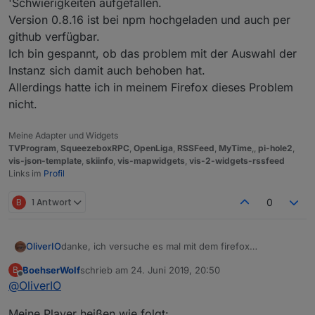
'Schwierigkeiten aufgefallen.
Version 0.8.16 ist bei npm hochgeladen und auch per
github verfügbar.
Ich bin gespannt, ob das problem mit der Auswahl der
Instanz sich damit auch behoben hat.
Allerdings hatte ich in meinem Firefox dieses Problem
nicht.
Meine Adapter und Widgets
TVProgram
,
SqueezeboxRPC
,
OpenLiga
,
RSSFeed
,
MyTime
,,
pi-hole2
,
vis-json-template
,
skiinfo
,
vis-mapwidgets
,
vis-2-widgets-rssfeed
Links im
Profil
B
1 Antwort
0
OliverIO
danke, ich versuche es mal mit dem firefox
nachzustellen
BoehserWolf
schrieb am
24. Juni 2019, 20:50
B
Wie heißen deine Player? Da ich einen Mechanismus
zuletzt editiert von
Offline
@
OliverIO
drin habe, der versucht die ideale Schriftgröße
mit Zeilenumbruch zu ermitteln, kann es auch da evtl.
Meine Player heißen wie folgt:
daran liegen. Da könnte auch noch Potential für eine