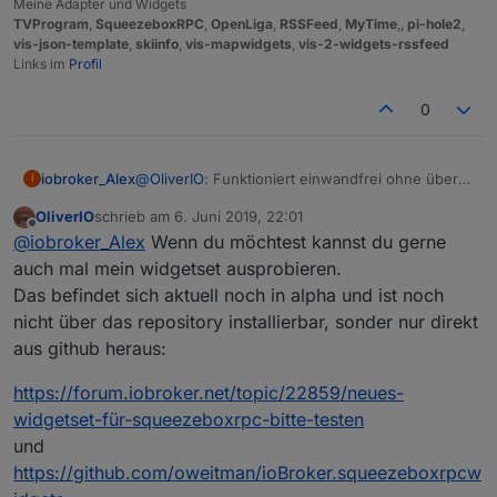
Meine Adapter und Widgets
TVProgram
,
SqueezeboxRPC
,
OpenLiga
,
RSSFeed
,
MyTime
,,
pi-hole2
,
vis-json-template
,
skiinfo
,
vis-mapwidgets
,
vis-2-widgets-rssfeed
Links im
Profil
0
@
OliverIO
: Funktioniert einwandfrei ohne über
iobroker_Alex
I
Wochen schon stabil! Danke für den Adapter.
OliverIO
schrieb am
6. Juni 2019, 22:01
Da du nach einer Wunschliste fragst:
zuletzt editiert von
Offline
@
iobroker_Alex
Wenn du möchtest kannst du gerne
Ich bin aktuell noch "Anti-Alexa" würde aber
gerne eine einseitige Kommunikation erlauben.
Dann könnte man das noch weiter denken: Der
auch mal mein widgetset ausprobieren.
Beispiel: Es klingelt. => LMS-Player spielen eine
Sayit-Adapter kann eine .mp3 erstellen. Diese
Das befindet sich aktuell noch in alpha und ist noch
ausgewählte MP3 ab und danach wieder die
kann man per Skript auf den Media-Pfad für LMS
Ich denke alle die LMS nutzen könnten so von
nicht über das repository installierbar, sonder nur direkt
vorherige Playlist an der selben Stelle. => Das als
kopieren. Diese soll dann wiedergegeben
einer Sprachausgabe profitieren.
aus github heraus:
Feature wäre schon cool...
werden und danach wieder die vorherige
Vielleicht hast du ja eine Idee das umzusetzen.
Playlist.
:-)
https://forum.iobroker.net/topic/22859/neues-
widgetset-für-squeezeboxrpc-bitte-testen
und
https://github.com/oweitman/ioBroker.squeezeboxrpcw