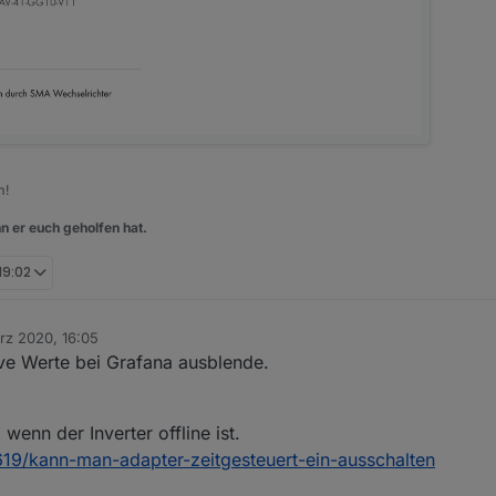
m!
n er euch geholfen hat.
 19:02
rz 2020, 16:05
tive Werte bei Grafana ausblende.
enn der Inverter offline ist.
9619/kann-man-adapter-zeitgesteuert-ein-ausschalten