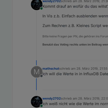
wendy2702
schrieb am
28. März 2019, 21:3
zuletzt editiert von
Kommt drauf an wofür du das willst
Online
In Vis z.b. Einfach ausblenden wen
Zum Rechnen z.B. Kleines Script we
Bitte keine Fragen per PN, die gehören ins Foru
Benutzt das Voting rechts unten im Beitrag wen
mathschut
schrieb am
28. März 2019, 21:55
M
zuletzt editiert von
Ich will die Werte in in InfluxDB D
Offline
wendy2702
schrieb am
28. März 2019, 22:
zuletzt editiert von
Ich weiß nicht wie die Werte im nor