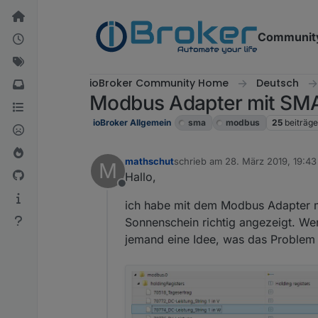
Weiter zum Inhalt
Communit
ioBroker Community Home
Deutsch
Modbus Adapter mit SMA
ioBroker Allgemein
sma
modbus
25
beiträg
mathschut
schrieb am
28. März 2019, 19:43
M
zuletzt editiert von
Hallo,
Offline
ich habe mit dem Modbus Adapter 
Sonnenschein richtig angezeigt. We
jemand eine Idee, was das Problem 