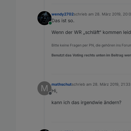
wendy2702
schrieb am
28. März 2019, 20:
zuletzt editiert von
Das ist so.
Online
Wenn der WR „schläft“ kommen leide
Bitte keine Fragen per PN, die gehören ins Foru
Benutzt das Voting rechts unten im Beitrag wen
mathschut
schrieb am
28. März 2019, 21:33
M
zuletzt editiert von
Hi,
Offline
kann ich das irgendwie ändern?