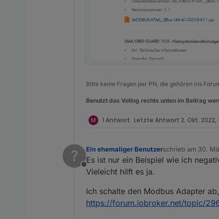
Bitte keine Fragen per PN, die gehören ins Foru
Benutzt das Voting rechts unten im Beitrag wen
M
1 Antwort
Letzte Antwort
2. Okt. 2022,
Ein ehemaliger Benutzer
schrieb am
30. Mä
?
zuletzt editiert von
Es ist nur ein Beispiel wie ich nega
Offline
Vieleicht hilft es ja.
Ich schalte den Modbus Adapter ab, w
https://forum.iobroker.net/topic/2