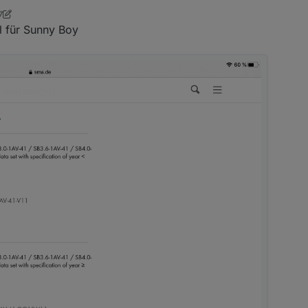
7
el für Sunny Boy