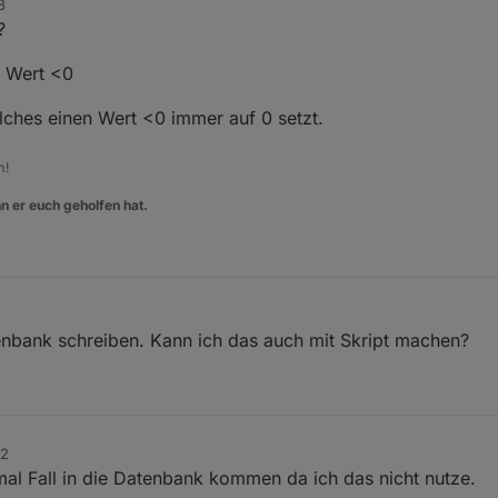
8
?
n Wert <0
lches einen Wert <0 immer auf 0 setzt.
m!
n er euch geholfen hat.
atenbank schreiben. Kann ich das auch mit Skript machen?
02
mal Fall in die Datenbank kommen da ich das nicht nutze.