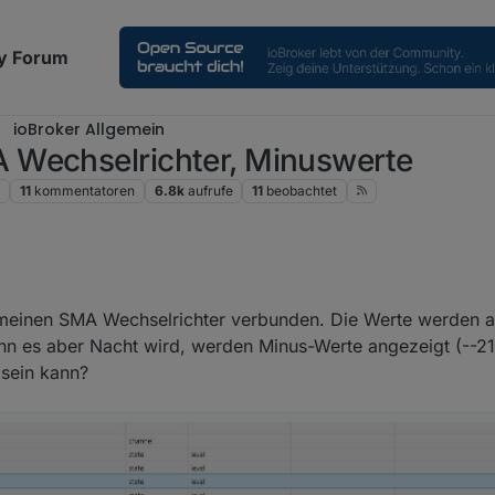
y Forum
ioBroker Allgemein
 Wechselrichter, Minuswerte
e
11
kommentatoren
6.8k
aufrufe
11
beobachtet
meinen SMA Wechselrichter verbunden. Die Werte werden a
nn es aber Nacht wird, werden Minus-Werte angezeigt (--2
sein kann?