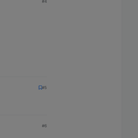
#4
#5
#6