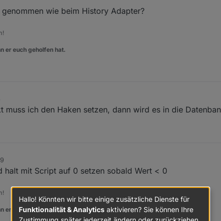
t genommen wie beim History Adapter?
m!
n er euch geholfen hat.
3
kt muss ich den Haken setzen, dann wird es in die Datenba
09
halt mit Script auf 0 setzen sobald Wert < 0
m!
Hallo! Könnten wir bitte einige zusätzliche Dienste für
Funktionalität & Analytics
aktivieren? Sie können Ihre
n er euch geholfen hat.
Zustimmung später jederzeit ändern oder zurückziehen.