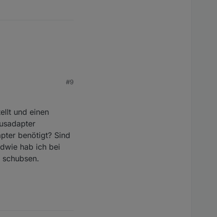
#9
llt und einen
usadapter
pter benötigt? Sind
ndwie hab ich bei
g schubsen.