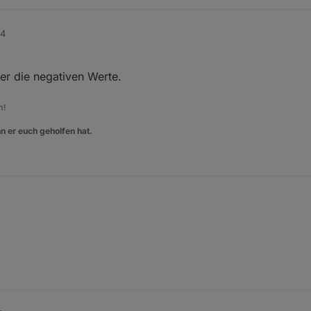
04
r die negativen Werte.
m!
n er euch geholfen hat.