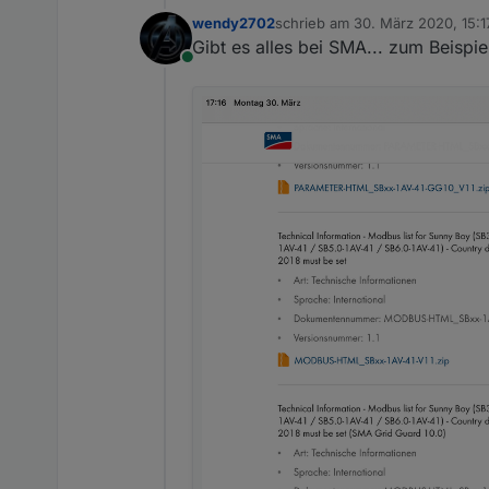
wendy2702
schrieb am
30. März 2020, 15:1
zuletzt editiert von wendy2702
Gibt es alles bei SMA... zum Beispi
Online