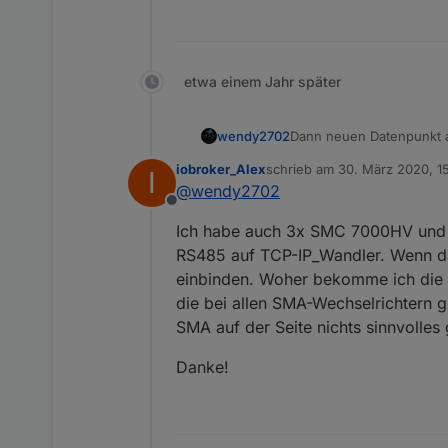
etwa einem Jahr später
wendy2702
Dann neuen Datenpunkt an
iobroker_Alex
schrieb am
30. März 2020, 15
I
zuletzt editiert von
@
wendy2702
Offline
Ich habe auch 3x SMC 7000HV und 2
RS485 auf TCP-IP_Wandler. Wenn da
einbinden. Woher bekomme ich die 
die bei allen SMA-Wechselrichtern g
SMA auf der Seite nichts sinnvolles 
Danke!