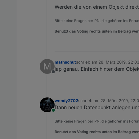
Online
Werden die von einem Objekt direk
Bitte keine Fragen per PN, die gehören ins Foru
Benutzt das Voting rechts unten im Beitrag wen
mathschut
schrieb am
28. März 2019, 22:0
M
zuletzt editiert von
jap genau. Einfach hinter dem Obje
Offline
wendy2702
schrieb am
28. März 2019, 22:
zuletzt editiert von
Dann neuen Datenpunkt anlegen und 
Online
Bitte keine Fragen per PN, die gehören ins Foru
Benutzt das Voting rechts unten im Beitrag wen