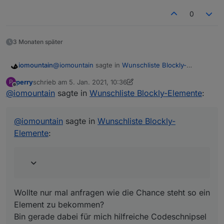
0
3 Monaten später
@
iomountain
sagte in
Wunschliste Blockly-
iomountain
Elemente
:
perry
schrieb am
5. Jan. 2021, 10:36
P
zuletzt editiert von perry
1. Juli 2021, 07:52
Offline
@
iomountain
sagte in
Was ich noch brauchen könnte:
Wunschliste Blockly-Elemente
:
Eine Kommentar Klammer:
Wollte nur mal anfragen wie die Chance steht so
ein Element zu bekommen?
@
iomountain
sagte in
Wunschliste Blockly-
Bin gerade dabei für mich hilfreiche Codeschnipsel
Elemente
:
zu organisieren, da wäre sowas hilfreich.
Noch schöner wäre es wenn man den Inhalt auch
zusammenfalten kann.
Wäre auch Hilfreich um einen komplette
Blöcke zu kopieren.
Wollte nur mal anfragen wie die Chance steht so ein
Element zu bekommen?
Bin gerade dabei für mich hilfreiche Codeschnipsel