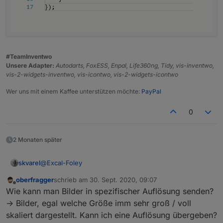
#TeamInventwo
Unsere Adapter:
Autodarts, FoxESS, Enpal, Life360ng, Tidy, vis-inventwo,
vis-2-widgets-inventwo, vis-icontwo, vis-2-widgets-icontwo
Wer uns mit einem Kaffee unterstützen möchte:
PayPal
0
2 Monaten später
@
Excal-Foley
skvarel
oberfragger
schrieb am
30. Sept. 2020, 09:07
Ist es möglich, in Deinem Keyboard Block noch ein Feld
zuletzt editiert von
Offline
Wie kann man Bilder in spezifischer Auflösung senden?
für den Empfänger/User einzubauen? Das wäre
grandios :)
Ich habe dazu auch gerade ein Issue auf GitHub
-> Bilder, egal welche Größe imm sehr groß / voll
erstellt.
skaliert dargestellt. Kann ich eine Auflösung übergeben?