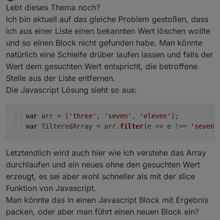
zuletzt editiert von
Offline
Lebt dieses Thema noch?
Ich bin aktuell auf das gleiche Problem gestoßen, dass
ich aus einer Liste einen bekannten Wert löschen wollte
und so einen Block nicht gefunden habe. Man könnte
natürlich eine Schleife drüber laufen lassen und falls der
Wert dem gesuchten Wert entspricht, die betroffene
Stelle aus der Liste entfernen.
Die Javascript Lösung sieht so aus:
var
 arr = [
'three'
, 
'seven'
, 
'eleven'
];
var
 filteredArray = arr.
filter
(
e
 =>
 e !== 
'seven'
Letztendlich wird auch hier wie ich verstehe das Array
durchlaufen und ein neues ohne den gesuchten Wert
erzeugt, es sei aber wohl schneller als mit der slice
Funktion von Javascript.
Man könnte das in einen Javascript Block mit Ergebnis
packen, oder aber man führt einen neuen Block ein?