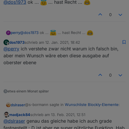
@
dos1973
ok ...
... hast Recht ...
0
@
dos1973
ok ...
... hast Recht ...
perry
P
dos1973
schrieb am
12. Jan. 2021, 18:42
D
zuletzt editiert von
Offline
@
perry
ich verstehe zwar nicht warum ich falsch bin,
aber mein Wunsch wäre eben diese ausgabe auf
oberster ebene
0
etwa einem Monat später
@s-bormann sagte in
Wunschliste Blockly-Elemente
:
dslraser
madjack84
schrieb am
13. Feb. 2021, 12:51
zuletzt editiert von
Offline
@
dslraser
Bei mir kann ich die ms nur fest
@
dslraser
genau das gleiche habe ich auch grade
einstellen und nicht als Variable "einklicken"
festgestellt : D ist aber ne super nützliche Funktion. Hab