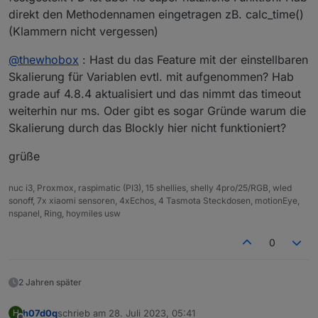
Hier mal ein Beispiel wo ich das mit Lampen probiert
direkt den Methodennamen eingetragen zB. calc_time()
habe (war nur ein Test für meine Bewässerung)
(Klammern nicht vergessen)
@
thewhobox
: Hast du das Feature mit der einstellbaren
Skalierung für Variablen evtl. mit aufgenommen? Hab
grade auf 4.8.4 aktualisiert und das nimmt das timeout
weiterhin nur ms. Oder gibt es sogar Gründe warum die
Skalierung durch das Blockly hier nicht funktioniert?
Die ms muß dann so heißen wie die Variable, also so
grüße
geschrieben werden.
nuc i3, Proxmox, raspimatic (PI3), 15 shellies, shelly 4pro/25/RGB, wled
sonoff, 7x xiaomi sensoren, 4xEchos, 4 Tasmota Steckdosen, motionEye,
nspanel, Ring, hoymiles usw
0
2 Jahren später
h07d0q
schrieb am
28. Juli 2023, 05:41
H