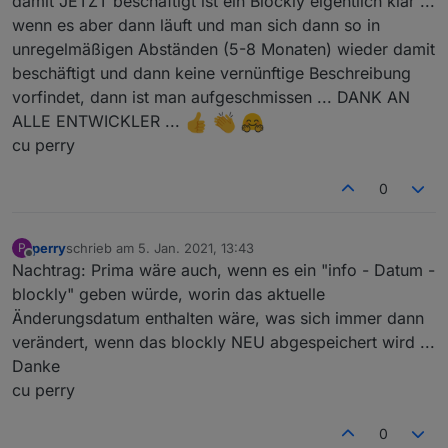
damit JETZT beschäftigt ist ein Blockly eigentlich klar ...
wenn es aber dann läuft und man sich dann so in
unregelmäßigen Abständen (5-8 Monaten) wieder damit
beschäftigt und dann keine vernünftige Beschreibung
vorfindet, dann ist man aufgeschmissen ... DANK AN
ALLE ENTWICKLER ...
cu perry
0
perry
schrieb am
5. Jan. 2021, 13:43
P
zuletzt editiert von
Offline
Nachtrag: Prima wäre auch, wenn es ein "info - Datum -
blockly" geben würde, worin das aktuelle
Änderungsdatum enthalten wäre, was sich immer dann
verändert, wenn das blockly NEU abgespeichert wird ...
Danke
cu perry
0