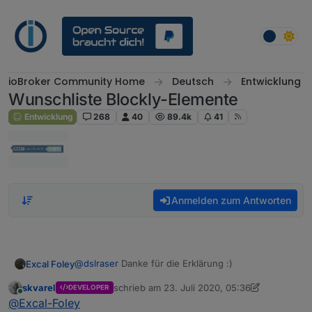
Weiter zum Inhalt
ioBroker Community Home
Deutsch
Entwicklung
Wunschliste Blockly-Elemente
Entwicklung
268
40
89.4k
41
Anmelden zum Antworten
@
dslraser
Danke für die Erklärung :)
Excal Foley
skvarel
schrieb am
23. Juli 2020, 05:36
DEVELOPER
@
Sandmanyz
man kann das einfach mit den
zuletzt editiert von skvarel
Online
@
Excal-Foley
allgemeinen Send-Block nachbauen, deshalb