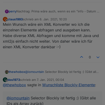
perry
Nachtrag: Prima wäre auch, wenn es ein "info - Datum -
P
blockly" geben würde, worin das aktuelle
claus1993
schrieb am
6. Jan. 2021, 10:20
C
Änderungsdatum enthalten wäre, was sich immer dann
zuletzt editiert von
Offline
Mein Wunsch wäre ein XML Konverter wo ich die
verändert, wenn das blockly NEU abgespeichert wird ...
Danke
einzelnen Elemente abfragen und ausgeben kann.
cu perry
Habe diverse XML Abfragen und komme mit Java und
xml2js einfach nicht weiter. Von daher wäre ich für
einen XML Konverter dankbar :-)
0
thewhobox
@
iomountain
Selector Blockly ist fertig :) (Gibt alle
IDs als Array zurück)
dos1973
schrieb am
7. Jan. 2021, 00:04
D
zuletzt editiert von
Offline
@
thewhobox
sagte in
Wunschliste Blockly-Elemente
:
@
iomountain
Selector Blockly ist fertig :) (Gibt alle
IDs als Array zurück)