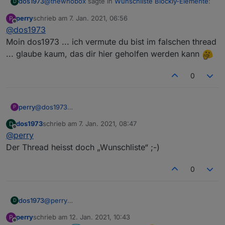
@
thewhobox
sagte in
Wunschliste Blockly-Elemente
:
dos1973
D
perry
schrieb am
7. Jan. 2021, 06:56
P
zuletzt editiert von
Offline
@
dos1973
@
iomountain
Selector Blockly ist fertig :) (Gibt
alle IDs als Array zurück)
Moin dos1973 ... ich vermute du bist im falschen thread
kann ich auch nur das erhalten? also nur die oberste
... glaube kaum, das dir hier geholfen werden kann
ebene
0
perry
@
dos1973
P
Moin dos1973 ... ich vermute du bist im falschen thread
dos1973
schrieb am
7. Jan. 2021, 08:47
D
... glaube kaum, das dir hier geholfen werden kann
zuletzt editiert von
Offline
@
perry
Der Thread heisst doch „Wunschliste“ ;-)
0
dos1973
@
perry
D
Der Thread heisst doch „Wunschliste“ ;-)
perry
schrieb am
12. Jan. 2021, 10:43
P
zuletzt editiert von
Offline