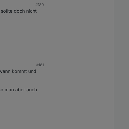
#180
 sollte doch nicht
#181
s iwann kommt und
 bei mir laufen. 🙈 Und
en. 🤪
nn man aber auch