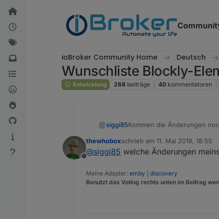
Weiter zum Inhalt
Communit
ioBroker Community Home
Deutsch
Wunschliste Blockly-Ele
Entwicklung
268
beiträge
40
kommentatoren
siggi85
Kommen die Änderungen noch i
thewhobox
schrieb am
11. Mai 2019, 18:55
zuletzt editiert von
@
siggi85
welche Änderungen meins
Offline
Meine Adapter:
emby
|
discovery
Benutzt das Voting rechts unten im Beitrag wen