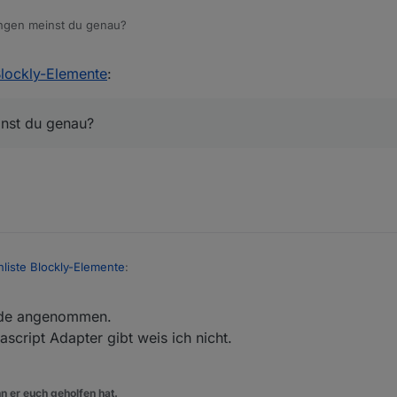
gen meinst du genau?
019, 22:03
Blockly-Elemente
:
nst du genau?
liste Blockly-Elemente
:
ürde angenommen.
en meinst du genau?
cript Adapter gibt weis ich nicht.
n er euch geholfen hat.