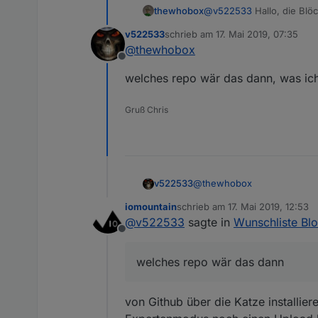
thewhobox
@
v522533
Hallo, die Blö
Adapter manuell per Githu
v522533
schrieb am
17. Mai 2019, 07:35
zuletzt editiert von
@
thewhobox
Offline
welches repo wär das dann, was ich 
Gruß Chris
@
thewhobox
v522533
iomountain
schrieb am
17. Mai 2019, 12:53
welches repo wär das dann, 
zuletzt editiert von
@
v522533
sagte in
Wunschliste Bl
Offline
welches repo wär das dann
von Github über die Katze installier