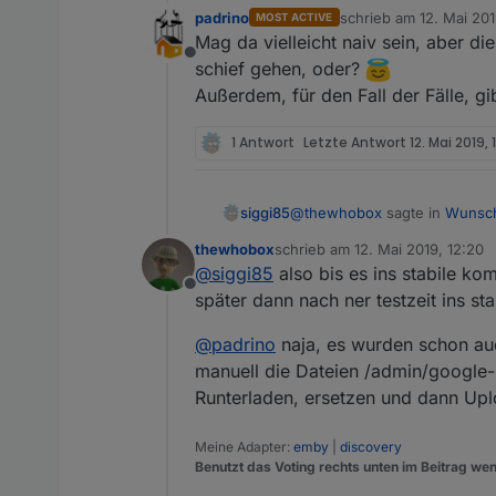
padrino
schrieb am
12. Mai 201
MOST ACTIVE
zuletzt editiert von
Mag da vielleicht naiv sein, aber di
Offline
schief gehen, oder?
Außerdem, für den Fall der Fälle, g
1 Antwort
Letzte Antwort
12. Mai 2019, 
@
thewhobox
sagte in
Wunsch
siggi85
thewhobox
schrieb am
12. Mai 2019, 12:20
zuletzt editiert von
@
siggi85
also bis es ins stabile ko
@
siggi85
also der pull Re
Offline
Wann es eine neue Version 
später dann nach ner testzeit ins sta
Beim Javascript Adapter bin i
ein ordentliches Testsystem h
@
padrino
naja, es wurden schon au
Danke für die Info! 👍
manuell die Dateien /admin/google-b
Runterladen, ersetzen und dann Up
Meine Adapter:
emby
|
discovery
Benutzt das Voting rechts unten im Beitrag wen