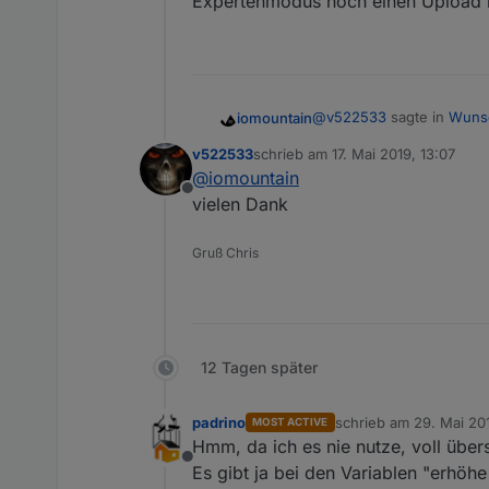
Expertenmodus noch einen Upload 
@
v522533
sagte in
Wunsc
iomountain
v522533
schrieb am
17. Mai 2019, 13:07
zuletzt editiert von
@
iomountain
welches repo wär das 
Offline
vielen Dank
von Github über die Katze 
Gruß Chris
noch einen Upload bei d
12 Tagen später
padrino
schrieb am
29. Mai 201
MOST ACTIVE
zuletzt editiert von
Hmm, da ich es nie nutze, voll über
Offline
Es gibt ja bei den Variablen "erhöhe