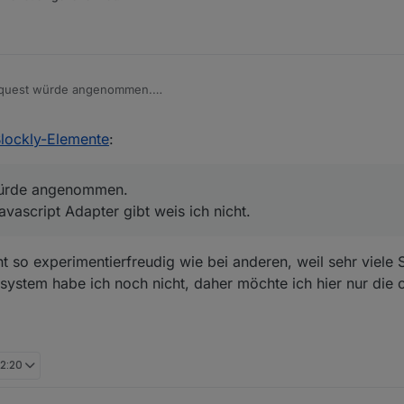
Request würde angenommen.
 vom Javascript Adapter gibt weis ich nicht.
Blockly-Elemente
:
würde angenommen.
ascript Adapter gibt weis ich nicht.
t so experimentierfreudig wie bei anderen, weil sehr viele S
system habe ich noch nicht, daher möchte ich hier nur die o
12:20