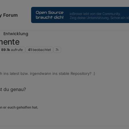
y Forum
Entwicklung
mente
89.1k
aufrufe
41
beobachtet
ns latest bzw. irgendwann ins stable Repository? :)
t du genau?
n er euch geholfen hat.