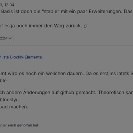
9, 12:04
e Basis ist doch die "stable" mit ein paar Erweiterungen. Das
ibt es ja noch immer den Weg zurück. ;)
12:24
liste Blockly-Elemente
:
mmt wird es noch ein weilchen dauern. Da es erst ins latet
quest würde angenommen.
vom Javascript Adapter gibt weis ich nicht.
ble.
ch nicht so experimentierfreudig wie bei anderen, weil sehr viele Skripte
abe ich noch nicht, daher möchte ich hier nur die offiziellen Repos nutz
ch andere Änderungen auf github gemacht. Theoretisch ka
lockly/...
load machen.
n er euch geholfen hat.