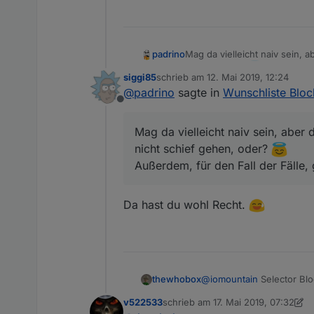
padrino
Mag da vielleicht naiv sein, a
gehen, oder?
siggi85
schrieb am
12. Mai 2019, 12:24
Außerdem, für den Fall der Fä
zuletzt editiert von
@
padrino
sagte in
Wunschliste Bloc
Offline
Mag da vielleicht naiv sein, aber 
nicht schief gehen, oder?
Außerdem, für den Fall der Fälle,
Da hast du wohl Recht.
thewhobox
@
iomountain
Selector Bloc
v522533
schrieb am
17. Mai 2019, 07:32
zuletzt editiert von v522533