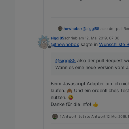
thewhobox
@
siggi85
also der pull 
Wann es eine neue Version
siggi85
schrieb am
12. Mai 2019, 07:36
zuletzt editiert von
@
thewhobox
sagte in
Wunschliste 
Offline
@
siggi85
also der pull Request 
Wann es eine neue Version vom Jav
Beim Javascript Adapter bin ich nich
laufen. 🙈 Und ein ordentliches Test
nutzen. 🤪
Danke für die Info! 👍
1 Antwort
Letzte Antwort
12. Mai 2019, 