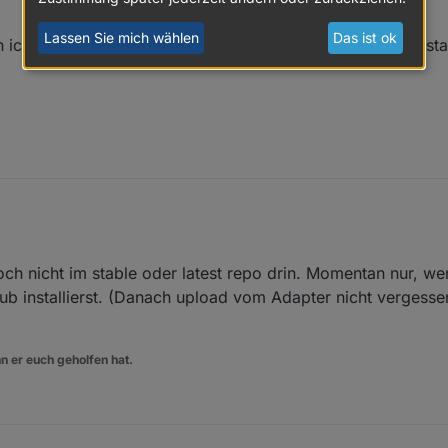
Lassen Sie mich wählen
Das ist ok
 ich diesen Selector Baustein jetzt in meine Javascript Insta
 Wie kann ich diesen Selector Baustein jetzt in meine Javascript Instanz i
och nicht im stable oder latest repo drin. Momentan nur, w
t
ub installierst. (Danach upload vom Adapter nicht vergesse
n er euch geholfen hat.