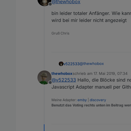
@
thewhobox
Offline
bin leider totaler Anfänger. Wie kann
wird bei mir leider nicht angezeigt
Gruß Chris
@
thewhobox
v522533
thewhobox
schrieb am
17. Mai 2019, 07:34
bin leider totaler Anfänger.
zuletzt editiert von
@
v522533
Hallo, die Blöcke sind n
bei mir leider nicht angezeig
Offline
Javascript Adapter manuell per Gith
Meine Adapter:
emby
|
discovery
Benutzt das Voting rechts unten im Beitrag wen