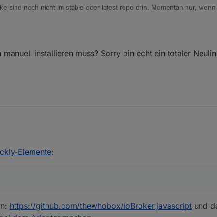
cke sind noch nicht im stable oder latest repo drin. Momentan nur, wenn
b installierst. (Danach upload vom Adapter nicht vergessen).
manuell installieren muss? Sorry bin echt ein totaler Neuli
was ich manuell installieren muss? Sorry bin echt ein totaler Neuling a
ockly-Elemente
:
en:
https://github.com/thewhobox/ioBroker.javascript
und d