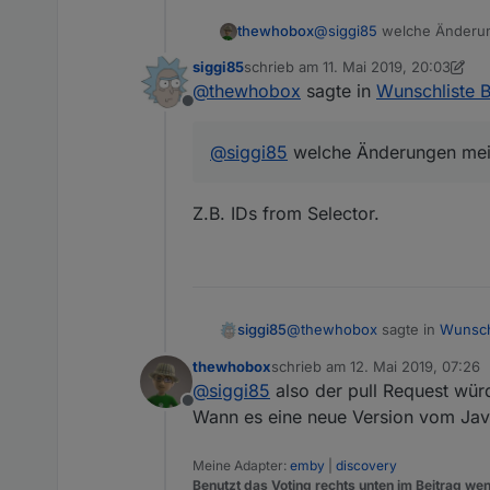
thewhobox
@
siggi85
welche Änderun
siggi85
schrieb am
11. Mai 2019, 20:03
zuletzt editiert von siggi85
5. Nov. 2
@
thewhobox
sagte in
Wunschliste 
Offline
@
siggi85
welche Änderungen mei
Z.B. IDs from Selector.
@
thewhobox
sagte in
Wunsch
siggi85
thewhobox
schrieb am
12. Mai 2019, 07:26
zuletzt editiert von
@
siggi85
also der pull Request w
@
siggi85
welche Änderung
Offline
Wann es eine neue Version vom Javas
Z.B. IDs from Selector.
Meine Adapter:
emby
|
discovery
Benutzt das Voting rechts unten im Beitrag wen