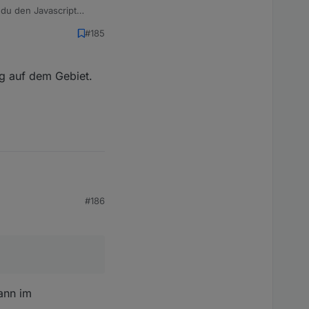
 du den Javascript
#185
ng auf dem Gebiet.
#186
uf dem Gebiet.
ann im