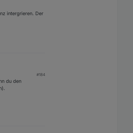
nz intergrieren. Der
#184
ntergrieren. Der wird
enn du den
n).