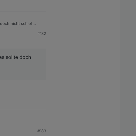
 doch nicht schief
#182
as sollte doch
#183