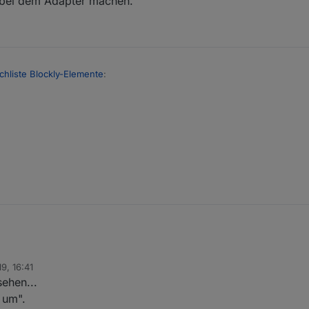
bei dem Adapter machen.
hliste Blockly-Elemente
:
dann
installieren:
https://github.com/thewhobox/ioBroker.javascript
und dann
em Adapter machen.
9, 16:41
sehen...
 um".