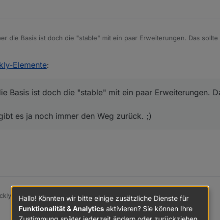
ber die Basis ist doch die "stable" mit ein paar Erweiterungen. Das sollte
lle, gibt es ja noch immer den Weg zurück. ;)
kly-Elemente
:
die Basis ist doch die "stable" mit ein paar Erweiterungen. D
 gibt es ja noch immer den Weg zurück. ;)
kly ist fertig :) (Gibt alle IDs als Array zurück)
Hallo! Könnten wir bitte einige zusätzliche Dienste für
Funktionalität & Analytics
aktivieren? Sie können Ihre
Zustimmung später jederzeit ändern oder zurückziehen.