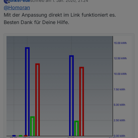
onkel-ede
schrieb am
1. Jan. 2020, 21:24
O
zuletzt editiert von
Offline
@
Homoran
Mit der Anpassung direkt im Link funktioniert es.
Besten Dank für Deine Hilfe.