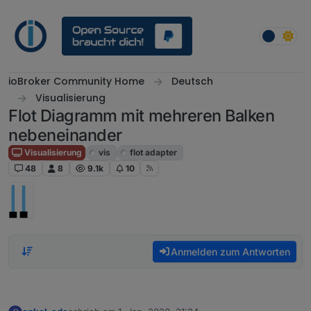
Weiter zum Inhalt
ioBroker Community Home
Deutsch
Visualisierung
Flot Diagramm mit mehreren Balken
nebeneinander
Visualisierung
vis
flot adapter
48
8
9.1k
10
Anmelden zum Antworten