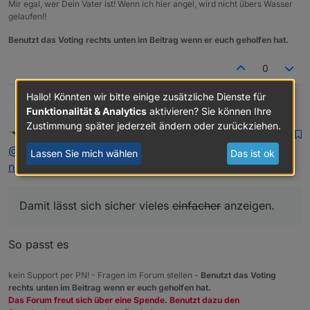
Mir egal, wer Dein Vater ist! Wenn ich hier angel, wird nicht übers Wasser
gelaufen!!
Benutzt das Voting rechts unten im Beitrag wenn er euch geholfen hat.
0
Hallo! Könnten wir bitte einige zusätzliche Dienste für
Funktionalität & Analytics
aktivieren? Sie können Ihre
Nashra
Ah ok.
Gefällt mir trotzdem nicht so richtig. Wollte Grafana mal
Zustimmung später jederzeit ändern oder zurückziehen.
Homoran
schrieb am
2. Jan. 2020, 10:53
probieren, aber ich bekomme das in der Proxmox VM
zuletzt editiert von
Nicht stören
@
Nashra
sagte in
Flot Diagramm mit mehreren Balken
einfach nicht installiert. Damit lässt sich sicher vieles
Lassen Sie mich wählen
Das ist ok
einfacher anzeigen.
nebeneinander
:
Damit lässt sich sicher vieles
einfacher
anzeigen.
So passt es
kein Support per PN! - Fragen im Forum stellen -
Benutzt das Voting
rechts unten im Beitrag wenn er euch geholfen hat.
Das Forum freut sich über eine Spende. Benutzt dazu den