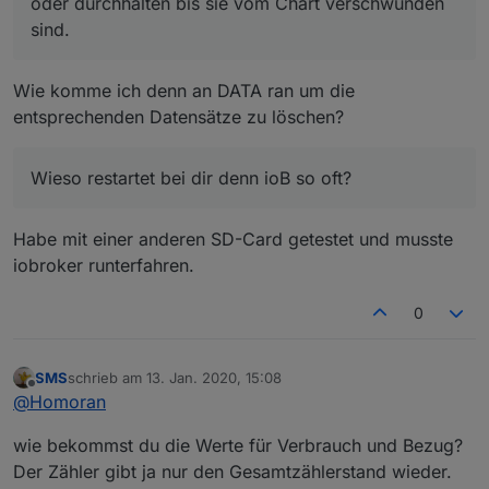
oder durchhalten bis sie vom Chart verschwunden
sind.
Wie komme ich denn an DATA ran um die
entsprechenden Datensätze zu löschen?
Wieso restartet bei dir denn ioB so oft?
Habe mit einer anderen SD-Card getestet und musste
iobroker runterfahren.
0
SMS
schrieb am
13. Jan. 2020, 15:08
zuletzt editiert von
Offline
@
Homoran
wie bekommst du die Werte für Verbrauch und Bezug?
Der Zähler gibt ja nur den Gesamtzählerstand wieder.