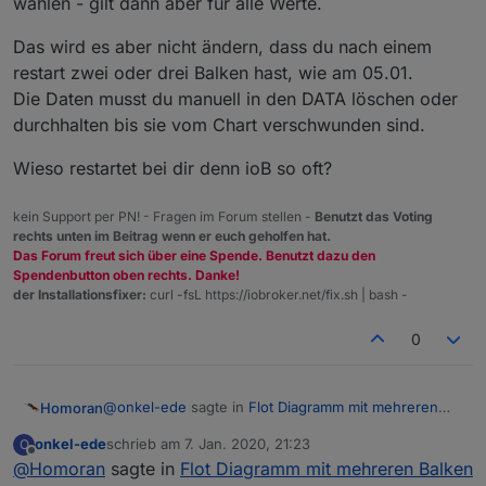
wählen - gilt dann aber für alle Werte.
Das wird es aber nicht ändern, dass du nach einem
restart zwei oder drei Balken hast, wie am 05.01.
Die Daten musst du manuell in den DATA löschen oder
durchhalten bis sie vom Chart verschwunden sind.
Wieso restartet bei dir denn ioB so oft?
kein Support per PN! - Fragen im Forum stellen -
Benutzt das Voting
rechts unten im Beitrag wenn er euch geholfen hat.
Das Forum freut sich über eine Spende. Benutzt dazu den
Spendenbutton oben rechts. Danke!
der Installationsfixer:
curl -fsL https://iobroker.net/fix.sh | bash -
0
@
onkel-ede
sagte in
Flot Diagramm mit mehreren
Homoran
Balken nebeneinander
:
onkel-ede
schrieb am
7. Jan. 2020, 21:23
O
zuletzt editiert von
Offline
@
Homoran
sagte in
Kann es sein, dass die Werte geschrieben
Flot Diagramm mit mehreren Balken