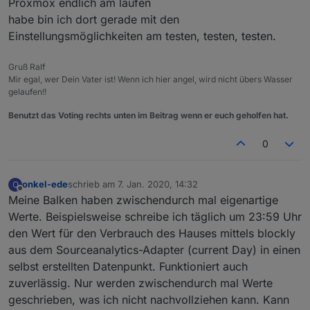
Proxmox endlich am laufen
habe bin ich dort gerade mit den
Einstellungsmöglichkeiten am testen, testen, testen.
Gruß Ralf
Mir egal, wer Dein Vater ist! Wenn ich hier angel, wird nicht übers Wasser
gelaufen!!
Benutzt das Voting rechts unten im Beitrag wenn er euch geholfen hat.
0
onkel-ede
schrieb am
7. Jan. 2020, 14:32
O
zuletzt editiert von
Offline
Meine Balken haben zwischendurch mal eigenartige
Werte. Beispielsweise schreibe ich täglich um 23:59 Uhr
den Wert für den Verbrauch des Hauses mittels blockly
aus dem Sourceanalytics-Adapter (current Day) in einen
selbst erstellten Datenpunkt. Funktioniert auch
zuverlässig. Nur werden zwischendurch mal Werte
geschrieben, was ich nicht nachvollziehen kann. Kann