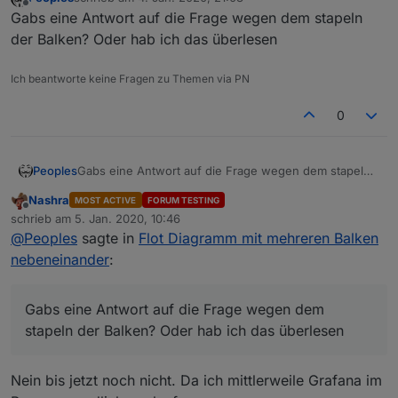
zuletzt editiert von
Offline
Gabs eine Antwort auf die Frage wegen dem stapeln
der Balken? Oder hab ich das überlesen
Ich beantworte keine Fragen zu Themen via PN
0
Peoples
Gabs eine Antwort auf die Frage wegen dem stapeln
der Balken? Oder hab ich das überlesen
Nashra
MOST ACTIVE
FORUM TESTING
Offline
schrieb am
5. Jan. 2020, 10:46
zuletzt editiert von
@
Peoples
sagte in
Flot Diagramm mit mehreren Balken
nebeneinander
:
Gabs eine Antwort auf die Frage wegen dem
stapeln der Balken? Oder hab ich das überlesen
Nein bis jetzt noch nicht. Da ich mittlerweile Grafana im