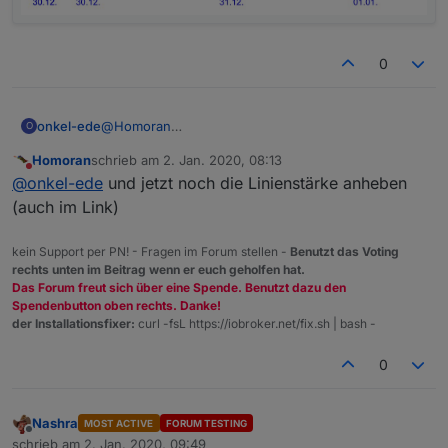
0
@
Homoran
onkel-ede
O
Mit der Anpassung direkt im Link funktioniert es.
Homoran
schrieb am
2. Jan. 2020, 08:13
Besten Dank für Deine Hilfe.
zuletzt editiert von
Nicht stören
@
onkel-ede
und jetzt noch die Linienstärke anheben
(auch im Link)
kein Support per PN! - Fragen im Forum stellen -
Benutzt das Voting
rechts unten im Beitrag wenn er euch geholfen hat.
Das Forum freut sich über eine Spende. Benutzt dazu den
Spendenbutton oben rechts. Danke!
der Installationsfixer:
curl -fsL https://iobroker.net/fix.sh | bash -
0
Nashra
MOST ACTIVE
FORUM TESTING
Offline
schrieb am
2. Jan. 2020, 09:49