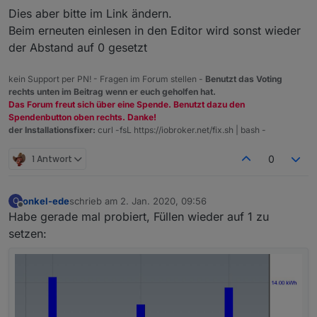
Dies aber bitte im Link ändern.
Beim erneuten einlesen in den Editor wird sonst wieder
der Abstand auf 0 gesetzt
kein Support per PN! - Fragen im Forum stellen -
Benutzt das Voting
rechts unten im Beitrag wenn er euch geholfen hat.
Das Forum freut sich über eine Spende. Benutzt dazu den
Spendenbutton oben rechts. Danke!
der Installationsfixer:
curl -fsL https://iobroker.net/fix.sh | bash -
1 Antwort
0
onkel-ede
schrieb am
2. Jan. 2020, 09:56
O
zuletzt editiert von
Offline
Habe gerade mal probiert, Füllen wieder auf 1 zu
setzen: