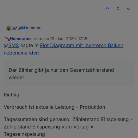
0
@
Homoran
SMS
Homoran
schrieb am
13. Jan. 2020, 17:18
wie bekommst du die Werte für Verbrauch und Bezug?
zuletzt editiert von
Nicht stören
@
SMS
sagte in
Flot Diagramm mit mehreren Balken
Der Zähler gibt ja nur den Gesamtzählerstand wieder.
nebeneinander
:
Der Zähler gibt ja nur den Gesamtzählerstand
wieder.
Richtig!
Verbrauch ist aktuelle Leistung - Produktion
Tagessummen sind genauso: Zählerstand Einspeisung -
Zählerstand Einspeisung vom Vortag =
Tageseinspeisung