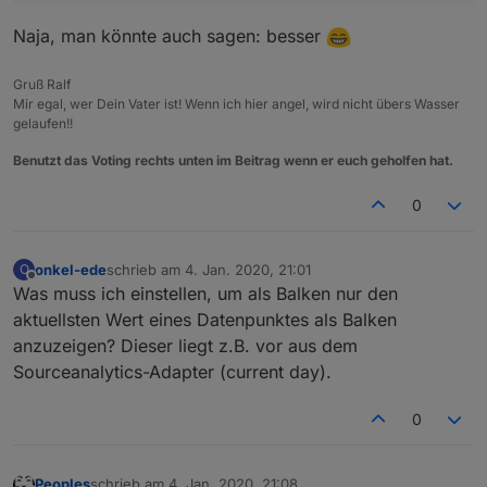
Naja, man könnte auch sagen: besser
Gruß Ralf
Mir egal, wer Dein Vater ist! Wenn ich hier angel, wird nicht übers Wasser
gelaufen!!
Benutzt das Voting rechts unten im Beitrag wenn er euch geholfen hat.
0
onkel-ede
schrieb am
4. Jan. 2020, 21:01
O
zuletzt editiert von
Offline
Was muss ich einstellen, um als Balken nur den
aktuellsten Wert eines Datenpunktes als Balken
anzuzeigen? Dieser liegt z.B. vor aus dem
Sourceanalytics-Adapter (current day).
0
Peoples
schrieb am
4. Jan. 2020, 21:08