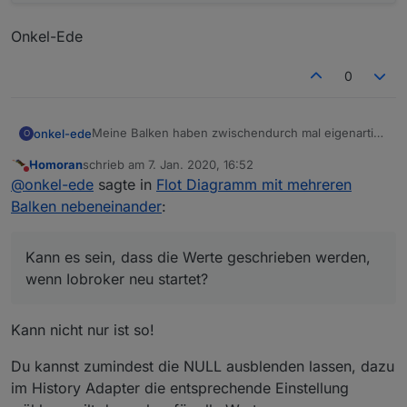
Onkel-Ede
0
Meine Balken haben zwischendurch mal eigenartige
onkel-ede
O
Werte. Beispielsweise schreibe ich täglich um 23:59
Homoran
schrieb am
7. Jan. 2020, 16:52
Uhr den Wert für den Verbrauch des Hauses mittels
zuletzt editiert von
Nicht stören
@
onkel-ede
sagte in
Flot Diagramm mit mehreren
blockly aus dem Sourceanalytics-Adapter (current
Day) in einen selbst erstellten Datenpunkt.
Balken nebeneinander
:
Funktioniert auch zuverlässig. Nur werden
zwischendurch mal Werte geschrieben, was ich
nicht nachvollziehen kann. Kann es sein, dass die
Kann es sein, dass die Werte geschrieben werden,
Werte geschrieben werden, wenn Iobroker neu
wenn Iobroker neu startet?
startet? Falls ja, kann ich sowas mit blockly
abfangen und kann ich die falschen Werte im
Datenpunkt nachträglich entfernen?
Kann nicht nur ist so!
Du kannst zumindest die NULL ausblenden lassen, dazu
im History Adapter die entsprechende Einstellung
Onkel-Ede