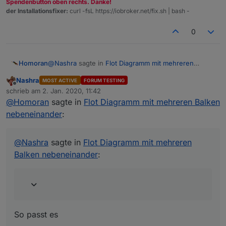
Spendenbutton oben rechts. Danke!
der Installationsfixer:
curl -fsL https://iobroker.net/fix.sh | bash -
0
@
Nashra
sagte in
Flot Diagramm mit mehreren
Homoran
Balken nebeneinander
:
Nashra
MOST ACTIVE
FORUM TESTING
Offline
Damit lässt sich sicher vieles
einfacher
schrieb am
2. Jan. 2020, 11:42
zuletzt editiert von
anzeigen.
@
Homoran
sagte in
Flot Diagramm mit mehreren Balken
So passt es
nebeneinander
:
@
Nashra
sagte in
Flot Diagramm mit mehreren
Balken nebeneinander
:
So passt es