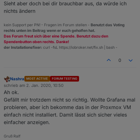
Sieht aber doch bei dir brauchbar aus, da würde ich
nichts ändern
kein Support per PN! - Fragen im Forum stellen -
Benutzt das Voting
rechts unten im Beitrag wenn er euch geholfen hat.
Das Forum freut sich über eine Spende. Benutzt dazu den
Spendenbutton oben rechts. Danke!
der Installationsfixer:
curl -fsL https://iobroker.net/fix.sh | bash -
0
Nashra
MOST ACTIVE
FORUM TESTING
Offline
schrieb am
2. Jan. 2020, 10:50
zuletzt editiert von
Ah ok.
Gefällt mir trotzdem nicht so richtig. Wollte Grafana mal
probieren, aber ich bekomme das in der Proxmox VM
einfach nicht installiert. Damit lässt sich sicher vieles
einfacher anzeigen.
Gruß Ralf