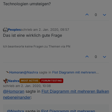
Technologien umsteigen?
0
Peoples
schrieb am
2. Jan. 2020, 09:57
zuletzt editiert von
Offline
Das ist eine wirklich gute Frage
Ich beantworte keine Fragen zu Themen via PN
0
@
Nashra
sagte in
Flot Diagramm mit mehreren
Homoran
Balken nebeneinander
:
Nashra
MOST ACTIVE
FORUM TESTING
Offline
Einzigst was mir nicht gefällt ist das die Balken
schrieb am
2. Jan. 2020, 10:08
zuletzt editiert von
keine Füllfarbe haben,
@
Homoran
sagte in
Flot Diagramm mit mehreren Balken
ich habe das mit "Füllen" nicht hinbekommen.
nebeneinander
:
Aber indem ich die Linienbreite so lange erhöht habe
bis sie so dick war, dass sich die rechte und linke
Dies aber bitte im Link ändern.
Linie berührten ;-)
Beim erneuten einlesen in den Editor wird sonst
@
Nashra
sagte in
Flot Diagramm mit mehreren