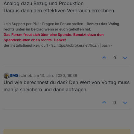
Analog dazu Bezug und Produktion
Daraus dann den effektiven Verbrauch errechnen
kein Support per PN! - Fragen im Forum stellen -
Benutzt das Voting
rechts unten im Beitrag wenn er euch geholfen hat.
Das Forum freut sich über eine Spende. Benutzt dazu den
Spendenbutton oben rechts. Danke!
der Installationsfixer:
curl -fsL https://iobroker.net/fix.sh | bash -
0
SMS
schrieb am
13. Jan. 2020, 18:38
zuletzt editiert von
Offline
Und wie berechnest du das? Den Wert von Vortag muss
man ja speichern und dann abfragen.
0