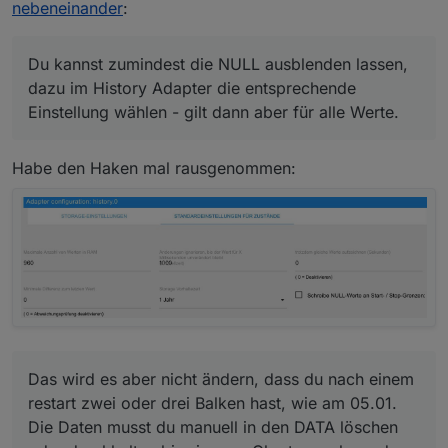
werden, wenn Iobroker neu startet?
nebeneinander
:
Kann nicht nur ist so!
Du kannst zumindest die NULL ausblenden lassen,
Du kannst zumindest die NULL ausblenden lassen,
dazu im History Adapter die entsprechende
dazu im History Adapter die entsprechende
Einstellung wählen - gilt dann aber für alle Werte.
Das wird es aber nicht ändern, dass du nach einem
Einstellung wählen - gilt dann aber für alle Werte.
restart zwei oder drei Balken hast, wie am 05.01.
Die Daten musst du manuell in den DATA löschen
Wieso restartet bei dir denn ioB so oft?
oder durchhalten bis sie vom Chart verschwunden
Habe den Haken mal rausgenommen:
sind.
Das wird es aber nicht ändern, dass du nach einem
restart zwei oder drei Balken hast, wie am 05.01.
Die Daten musst du manuell in den DATA löschen