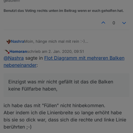
gelaufen!!
Benutzt das Voting rechts unten im Beitrag wenn er euch geholfen hat.
0
Nashra
Moin, hänge mich mal mit rein :-)
Hatte schon des öfteren versucht Balken anzuzeigen
Homoran
schrieb am
2. Jan. 2020, 09:51
aber es klappte einfach nicht :-(
zuletzt editiert von
Nicht stören
@
Nashra
sagte in
Flot Diagramm mit mehreren Balken
Dank dir
@
Homoran
und deinem Flot-Link habe ich es
nun auch hinbekommen.
nebeneinander
:
Einzigst was mir nicht gefällt ist das die Balken keine
Füllfarbe haben,
aber da hattest Du ja geschrieben das dies wohl etwas
Einzigst was mir nicht gefällt ist das die Balken
dauert, bin gespannt.
keine Füllfarbe haben,
ich habe das mit "Füllen" nicht hinbekommen.
Aber indem ich die Linienbreite so lange erhöht habe
bis sie so dick war, dass sich die rechte und linke Linie
berührten ;-)