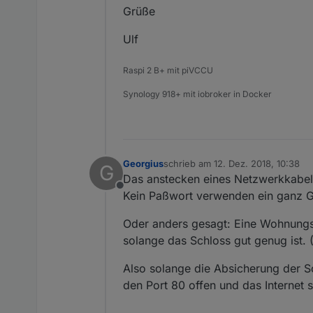
Grüße
Ulf
Raspi 2 B+ mit piVCCU
Synology 918+ mit iobroker in Docker
Georgius
schrieb am
12. Dez. 2018, 10:38
G
zuletzt editiert von
Das anstecken eines Netzwerkkabels
Offline
Kein Paßwort verwenden ein ganz 
Oder anders gesagt: Eine Wohnungstü
solange das Schloss gut genug ist. 
Also solange die Absicherung der So
den Port 80 offen und das Internet 