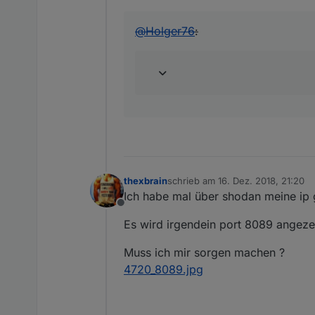
@
Holger76
:
thexbrain
schrieb am
16. Dez. 2018, 21:20
zuletzt editiert von
Ich habe mal über shodan meine ip 
Offline
Es wird irgendein port 8089 angezei
Muss ich mir sorgen machen ?
4720_8089.jpg