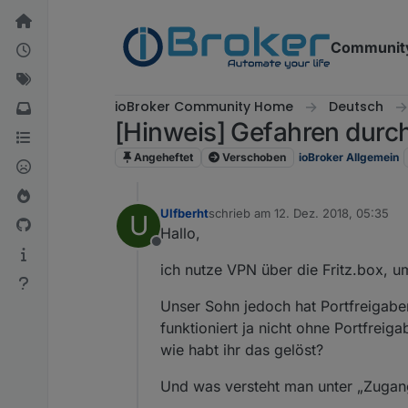
Weiter zum Inhalt
Communit
ioBroker Community Home
Deutsch
[Hinweis] Gefahren durc
Angeheftet
Verschoben
ioBroker Allgemein
Ulfberht
schrieb am
12. Dez. 2018, 05:35
U
zuletzt editiert von
Hallo,
Offline
ich nutze VPN über die Fritz.box, 
Unser Sohn jedoch hat Portfreigabe
funktioniert ja nicht ohne Portfreig
wie habt ihr das gelöst?
Und was versteht man unter „Zugan