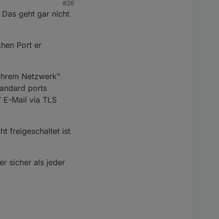
#26
Das geht gar nicht
chen Port er
“Ihrem Netzwerk”
tandard ports
7 E-Mail via TLS
 freigeschaltet ist
r sicher als jeder