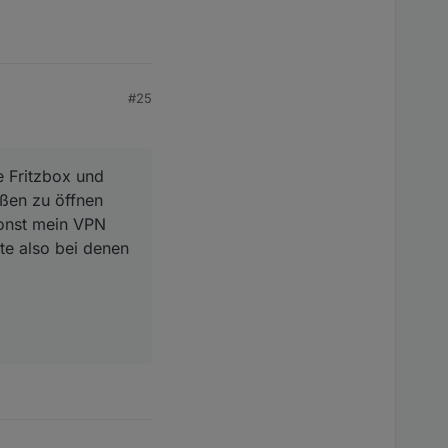
#25
e Fritzbox und
ußen zu öffnen
sonst mein VPN
ste also bei denen