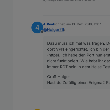
4-Real
schrieb am
13. Dez. 2018, 11:07
4
zuletzt editiert von
@
Holger76
:
Offline
Dazu muss ich mal was fragen: Der
dort VPN eingerichtet. Ich bin de
(https). Ich habe den Port nun er
nicht funktioniert. Wie habt ihr 
immer ROT sein in dem Heise Test 
Gruß Holger `
Hast du Zufällig einen Enigma2 R