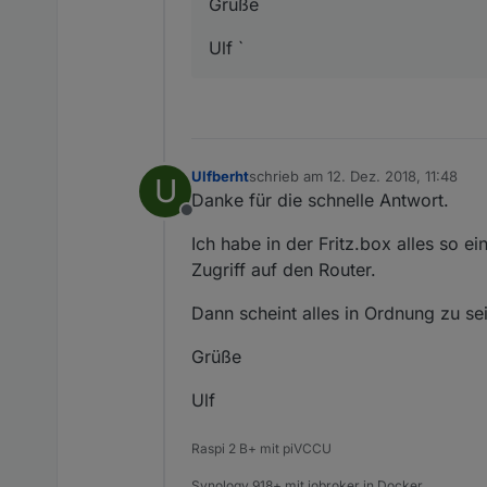
Grüße
Ulf `
Ulfberht
schrieb am
12. Dez. 2018, 11:48
U
zuletzt editiert von
Danke für die schnelle Antwort.
Offline
Ich habe in der Fritz.box alles so e
Zugriff auf den Router.
Dann scheint alles in Ordnung zu sei
Grüße
Ulf
Raspi 2 B+ mit piVCCU
Synology 918+ mit iobroker in Docker