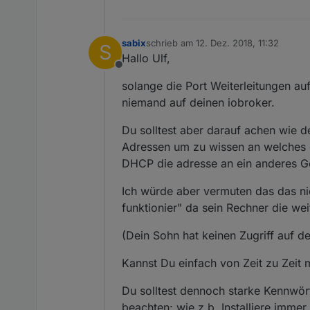
sabix
schrieb am
12. Dez. 2018, 11:32
S
zuletzt editiert von
Hallo Ulf,
Offline
solange die Port Weiterleitungen 
niemand auf deinen iobroker.
Du solltest aber darauf achen wie de
Adressen um zu wissen an welches g
DHCP die adresse an ein anderes Ger
Ich würde aber vermuten das das nic
funktionier" da sein Rechner die wei
(Dein Sohn hat keinen Zugriff auf den
Kannst Du einfach von Zeit zu Zeit m
Du solltest dennoch starke Kennwört
beachten: wie z.b. Installiere immer