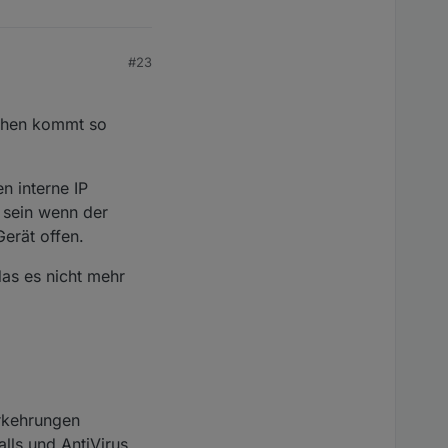
#23
gehen kommt so
n interne IP
 sein wenn der
erät offen.
das es nicht mehr
orkehrungen
alls und AntiVirus