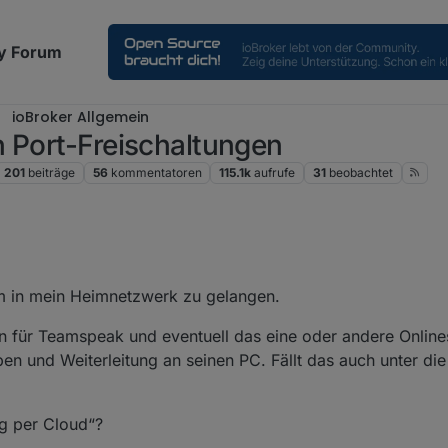
y Forum
ioBroker Allgemein
h Port-Freischaltungen
201
beiträge
56
kommentatoren
115.1k
aufrufe
31
beobachtet
um in mein Heimnetzwerk zu gelangen.
n für Teamspeak und eventuell das eine oder andere Online
aben und Weiterleitung an seinen PC. Fällt das auch unter di
g per Cloud“?