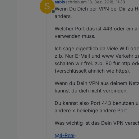
sabix
schrieb am
13. Dez. 2018, 11:33
S
zuletzt editiert von
Wenn Du Dich per VPN bei Dir zu Ha
Offline
anders.
Welcher Port das ist 443 oder ein a
verwenden muss.
Ich sage eigentlich da viele Wifi 
z.b. Nur E-Mail und www Verkehr zu
schalten wir frei: z.b. 80 für http 
(verschlüsselt ähnlich wie https).
Wenn du Dein VPN aus deinem Netzwer
kannst du dich nicht verbinden.
Du kannst also Port 443 benutzen um
andere x beliebige andere Port.
Was wichtig ist das Dein VPN verschl
@
4-Real
: