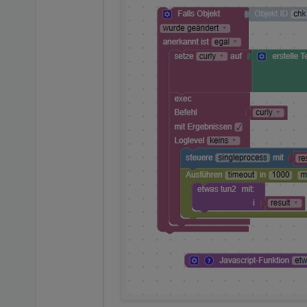
<
block
type
=
"
<
field
name
<
field
name
</
block
>
</
value
>
<
value
name
=
"AD
<
block
type
=
"
<
field
name
</
block
>
</
value
>
</
block
>
</
value
>
<
next
>
<
block
type
=
"exec
<
mutation
with_
<
field
name
=
"WI
<
field
name
=
"LO
<
value
name
=
"CO
<
shadow
type
=
<
field
name
</
shadow
>
<
block
type
=
"