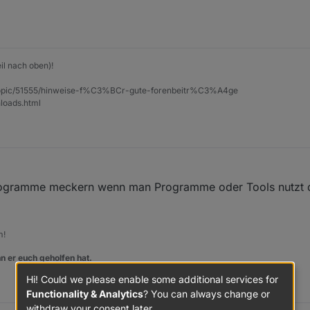
ent
name
=
"STATEMENT"
>
k
type
=
"procedures_callcustomnoreturn"
id
=
"zbf*lGC7X0$qd
tation
name
=
"etwas tun2"
>
arg
name
=
"i"
>
</
arg
>
utation
>
il nach oben)!
lue
name
=
"ARG0"
>
et/topic/51555/hinweise-f%C3%BCr-gute-forenbeitr%C3%A4ge
block
type
=
"variables_get"
id
=
"!,=a4X?*2*@4;HAUI_S;"
>
loads.html
<
field
name
=
"VAR"
id
=
"9y]DS@|@Bk_.|#S~9?`Z"
variabletyp
/
block
>
alue
>
ck
>
ment
>
Programme meckern wenn man Programme oder Tools nutzt di
m!
n er euch geholfen hat.
Hi! Could we please enable some additional services for
Functionality & Analytics
? You can always change or
withdraw your consent later.