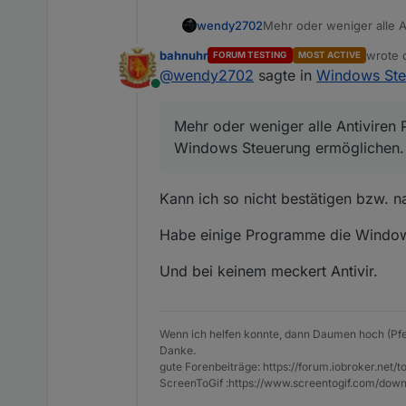
<
block
type
=
"procedures_d
<
mutation
statements
=
"f
wendy2702
Mehr oder weniger alle 
<
arg
name
=
"i"
varid
=
"
Windows Steuerung ermö
bahnuhr
wrote
FORUM TESTING
MOST ACTIVE
</
mutation
>
last ed
@
wendy2702
sagte in
Windows Ste
<
field
name
=
"NAME"
>
etwa
Online
<
field
name
=
"SCRIPT"
>
dm
<
comment
pinned
=
"false"
Mehr oder weniger alle Antivire
</
block
>
Windows Steuerung ermöglichen.
</
xml
>
Kann ich so nicht bestätigen bzw. n
Habe einige Programme die Windows
Und bei keinem meckert Antivir.
Wenn ich helfen konnte, dann Daumen hoch (Pfe
Danke.
gute Forenbeiträge: https://forum.iobroker.n
ScreenToGif :https://www.screentogif.com/down