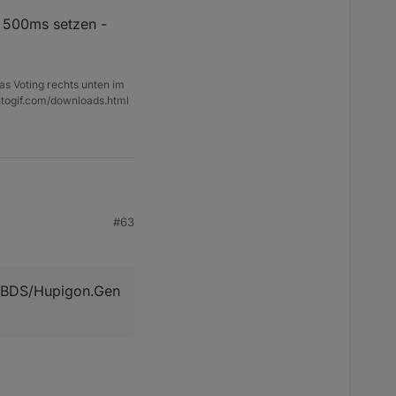
field
>
f 500ms setzen -
as Voting rechts unten im
ntogif.com/downloads.html
#63
ult
</
field
>
n BDS/Hupigon.Gen
S/Hupigon.Gen