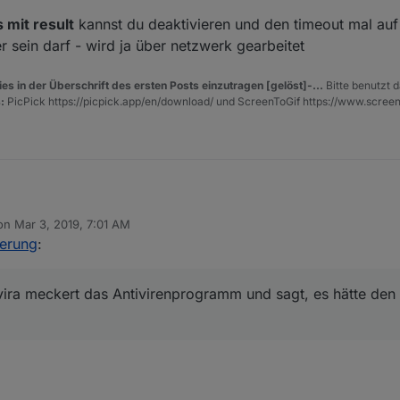
=
"VAR"
id
=
"IAIZZNEg)FEHn(.QqghV"
variabletype
=
""
>
curly
</
 mit result
kannst du deaktivieren und den timeout mal au
r sein darf - wird ja über netzwerk gearbeitet
=
"STATEMENT"
>
es in der Überschrift des ersten Posts einzutragen [gelöst]-...
Bitte benutzt d
control"
id
=
"XBOz5lk(8G!`+$uX*U)L"
>
:
PicPick https://picpick.app/en/download/ und ScreenToGif https://www.scree
elay_input
=
"true"
>
</
mutation
>
=
"OID"
>
javascript.1.GetAdmin.singleprocess
</
field
>
=
"WITH_DELAY"
>
TRUE
</
field
>
=
"DELAY_MS"
>
1000
</
field
>
=
"UNIT"
>
ms
</
field
>
=
"CLEAR_RUNNING"
>
FALSE
</
field
>
=
"VALUE"
>
 on
Mar 3, 2019, 7:01 AM
 herunter geladen.
ited by
pe
=
"variables_get"
id
=
"jPNU,YG#ZJnce)*MW2Cz"
>
erung
:
name
=
"VAR"
id
=
"9y]DS@|@Bk_.|#S~9?`Z"
variabletype
=
""
>
res
persky konnte ich es entpacken und starten.
vira meckert das Antivirenprogramm und sagt, es hätte de
r mit Avira meckert das Antivirenprogramm und sagt, es hätte den BD
ob ich das überhaupt installieren soll.
pe
=
"timeouts_settimeout"
id
=
"4B5ok$v)19CRt3;9Dru/"
>
name
=
"NAME"
>
timeout
</
field
>
sagen?
name
=
"DELAY"
>
1000
</
field
>
name
=
"UNIT"
>
ms
</
field
>