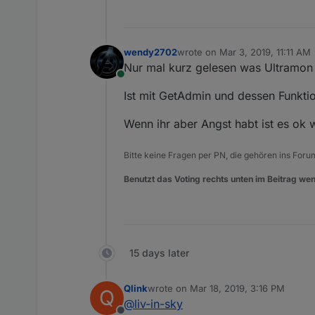
wendy2702
wrote on
Mar 3, 2019, 11:11 AM
last edited by
Nur mal kurz gelesen was Ultramon 
Online
Ist mit GetAdmin und dessen Funktio
Wenn ihr aber Angst habt ist es ok 
Bitte keine Fragen per PN, die gehören ins Foru
Benutzt das Voting rechts unten im Beitrag wen
15 days later
Qlink
wrote on
Mar 18, 2019, 3:16 PM
Q
last edited by
@
liv-in-sky