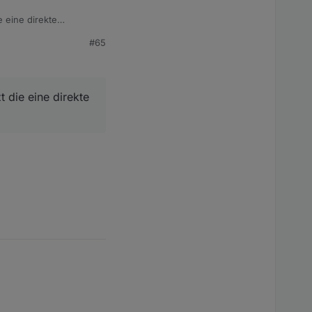
38"
>
 eine direkte
#65
AgICBpLnJlcGxhY2UocmUsICAnJDEnKTsNCiAgDQogICAgbG9nKGkpOw
die eine direkte