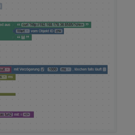
get_value"
id
=
"#_;FY?:{NT3OMs%Bi4oO"
>
=
"ATTR"
>
val
</
field
>
=
"OID"
>
javascript.1.GetAdmin.chk
</
field
>
D2"
>
text"
id
=
"YY`yunwF?raQc;tVM~B,"
>
=
"TEXT"
>
"
</
field
>
"
id
=
"eSJpXB=73vc).D9Q)|[-"
>
statement
=
"true"
>
</
mutation
>
TH_STATEMENT"
>
TRUE
</
field
>
G"
>
</
field
>
MMAND"
>
"text"
id
=
"^hQJf(G00rYsUyb-)lCL"
>
=
"TEXT"
>
text
</
field
>
variables_get"
id
=
"vKQP4@tnNu-3,Q]f(2x;"
>