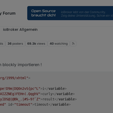
y Forum
ioBroker Allgemein
sts
36
posters
69.3k
views
40
watching
n blockly importieren !
rg/1999/xhtml"
>
pe!D9m|DQ0n2vS{pc^L"
>
i
</
variable
>
AIZZNEg)FEHn(.QqghV"
>
curly
</
variable
>
y]DS@|@Bk_.|#S~9?`Z"
>
result
</
variable
>
ed"
id
=
"timeout"
>
timeout
</
variable
>