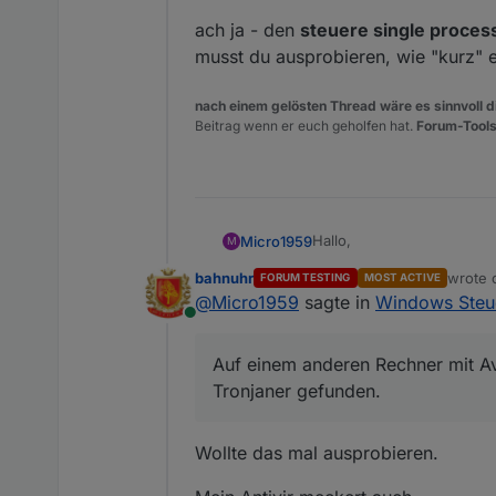
<
field
name
ach ja - den
steuere single process
</
block
>
musst du ausprobieren, wie "kurz" e
</
value
>
<
statement
name
nach einem gelösten Thread wäre es sinnvoll di
<
block
type
=
"
Beitrag wenn er euch geholfen hat.
Forum-Tools
<
mutation
d
<
field
name
<
field
name
<
field
name
<
field
name
Hallo,
Micro1959
M
<
field
name
<
value
name
bahnuhr
wrote
FORUM TESTING
MOST ACTIVE
ich habe mal das GetAdmin
last ed
<
block
ty
@
Micro1959
sagte in
Windows Steu
<
field
Online
Auf einem Rechner mit Kas
</
block
>
Auf einem anderen Rechner mit A
</
value
>
Auf einem anderen Rechne
Tronjaner gefunden.
<
next
>
Tronjaner gefunden.
Jetzt bin ich verunsichert, 
<
block
ty
<
field
Wollte das mal ausprobieren.
Kann jemand etwas dazu 
<
field
<
field