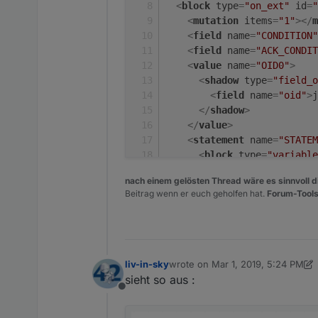
<
block
type
=
"on_ext"
id
=
"
<
mutation
items
=
"1"
>
</
m
<
field
name
=
"CONDITION"
<
field
name
=
"ACK_CONDIT
<
value
name
=
"OID0"
>
<
shadow
type
=
"field_o
<
field
name
=
"oid"
>
j
</
shadow
>
</
value
>
<
statement
name
=
"STATEM
<
block
type
=
"variable
<
field
name
=
"VAR"
i
nach einem gelösten Thread wäre es sinnvoll di
<
value
name
=
"VALUE"
Beitrag wenn er euch geholfen hat.
Forum-Tools
<
block
type
=
"text
<
mutation
items
<
value
name
=
"AD
<
block
type
=
"
<
field
name
liv-in-sky
wrote on
Mar 1, 2019, 5:24 PM
last edited by liv-in-sky
Mar 1, 20
</
block
>
sieht so aus :
</
value
>
Offline
<
value
name
=
"AD