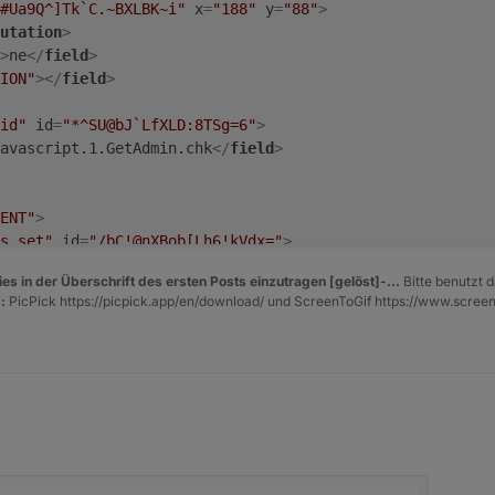
#Ua9Q^]Tk`C.~BXLBK~i"
x
=
"188"
y
=
"88"
>
utation
>
>
ne
</
field
>
ION"
>
</
field
>
id"
id
=
"*^SU@bJ`LfXLD:8TSg=6"
>
avascript.1.GetAdmin.chk
</
field
>
ENT"
>
s_set"
id
=
"/bC!@nXBob[Lh6!kVdx="
>
d
=
"IAIZZNEg)FEHn(.QqghV"
variabletype
=
""
>
curly
</
field
>
es in der Überschrift des ersten Posts einzutragen [gelöst]-...
Bitte benutzt d
>
:
PicPick https://picpick.app/en/download/ und ScreenToGif https://www.scree
_join"
id
=
"#05!$CXXh9(tA1f]lzmc"
>
=
"3"
>
</
mutation
>
D0"
>
text"
id
=
"fYMXe;OE*KC}sSC5tjA$"
>
=
"TEXT"
>
curl "http://192.168.178.36:8585/?chk=
</
field
>
19, 6:27 PM
D1"
>