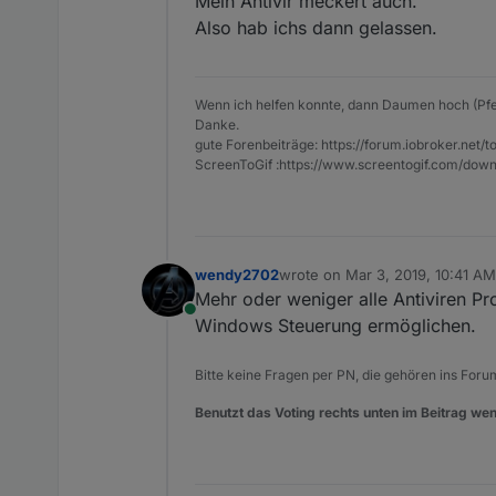
Mein Antivir meckert auch.
LG aus Münster
<
statem
Also hab ichs dann gelassen.
<
bloc
Volker
<
mu
<
</
m
Wenn ich helfen konnte, dann Daumen hoch (Pfe
Danke.
<
va
gute Forenbeiträge: https://forum.iobroker.n
<
ScreenToGif :https://www.screentogif.com/down
<
</
v
</
blo
</
state
wendy2702
wrote on
Mar 3, 2019, 10:41 AM
last edited by
</
block
>
Mehr oder weniger alle Antiviren 
</
next
>
Online
Windows Steuerung ermöglichen.
</
block
>
</
statement
>
Bitte keine Fragen per PN, die gehören ins Foru
</
block
>
</
next
>
Benutzt das Voting rechts unten im Beitrag wen
</
block
>
</
statement
>
</
block
>