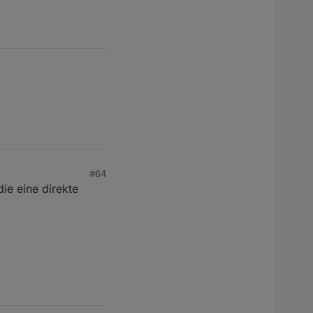
^(T(9|A"
>
e
=
""
>
result
</
field
>
#64
e eine direkte