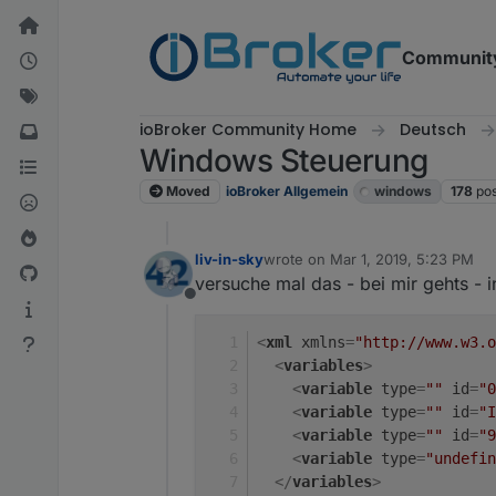
Skip to content
Communit
ioBroker Community Home
Deutsch
Windows Steuerung
Moved
ioBroker Allgemein
windows
178
po
liv-in-sky
wrote on
Mar 1, 2019, 5:23 PM
last edited by
versuche mal das - bei mir gehts - i
Offline
<
xml
xmlns
=
"http://www.w3.o
<
variables
>
<
variable
type
=
""
id
=
"0
<
variable
type
=
""
id
=
"I
<
variable
type
=
""
id
=
"9
<
variable
type
=
"undefin
</
variables
>