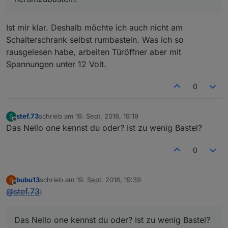
Ist mir klar. Deshalb möchte ich auch nicht am
Schalterschrank selbst rumbasteln. Was ich so
rausgelesen habe, arbeiten Türöffner aber mit
Spannungen unter 12 Volt.
0
stef.73
schrieb am
19. Sept. 2018, 19:19
S
zuletzt editiert von
Offline
Das Nello one kennst du oder? Ist zu wenig Bastel?
0
bubu13
schrieb am
19. Sept. 2018, 19:39
B
zuletzt editiert von
Offline
@
stef.73
:
Das Nello one kennst du oder? Ist zu wenig Bastel?