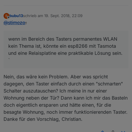
bubu13
schrieb am
19. Sept. 2018, 22:09
B
zuletzt editiert von
Offline
@
stimezo
:
wenn im Bereich des Tasters permanentes WLAN
kein Thema ist, könnte ein esp8266 mit Tasmota
und eine Relaisplatine eine praktikable Lösung sein.
`
Nein, das wäre kein Problem. Aber was spricht
dagegen, den Taster einfach durch einen "schmarten"
Schalter auszutauschen? Ich meine in nur einer
Wohnung neben der Tür? Dann kann ich mir das Basteln
doch eigentlich ersparen und hätte einen, für die
besagte Wohnung, noch immer funktionierenden Taster.
Danke für den Vorschlag, Christian.
0