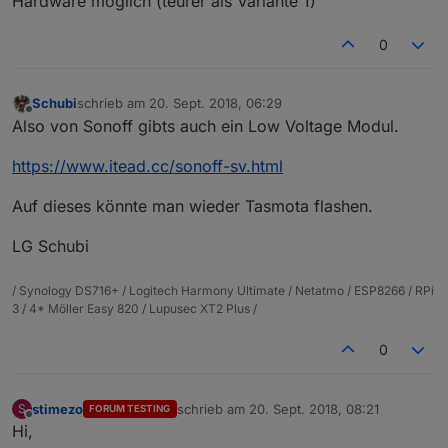
Hardware möglich (teurer als Variante 1)
0
Schubi
schrieb am
20. Sept. 2018, 06:29
zuletzt editiert von
Offline
Also von Sonoff gibts auch ein Low Voltage Modul.
https://www.itead.cc/sonoff-sv.html
Auf dieses könnte man wieder Tasmota flashen.
LG Schubi
/ Synology DS716+ / Logitech Harmony Ultimate / Netatmo / ESP8266 / RPi
3 / 4* Möller Easy 820 / Lupusec XT2 Plus /
0
stimezo
schrieb am
20. Sept. 2018, 08:21
S
FORUM TESTING
zuletzt editiert von
Offline
Hi,