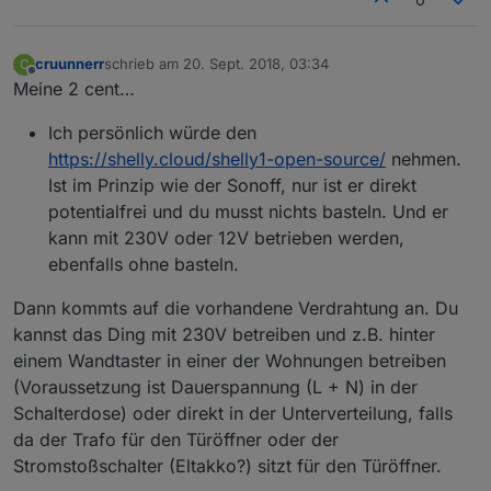
cruunnerr
schrieb am
20. Sept. 2018, 03:34
C
zuletzt editiert von
Offline
Meine 2 cent…
Ich persönlich würde den
https://shelly.cloud/shelly1-open-source/
nehmen.
Ist im Prinzip wie der Sonoff, nur ist er direkt
potentialfrei und du musst nichts basteln. Und er
kann mit 230V oder 12V betrieben werden,
ebenfalls ohne basteln.
Dann kommts auf die vorhandene Verdrahtung an. Du
kannst das Ding mit 230V betreiben und z.B. hinter
einem Wandtaster in einer der Wohnungen betreiben
(Voraussetzung ist Dauerspannung (L + N) in der
Schalterdose) oder direkt in der Unterverteilung, falls
da der Trafo für den Türöffner oder der
Stromstoßschalter (Eltakko?) sitzt für den Türöffner.