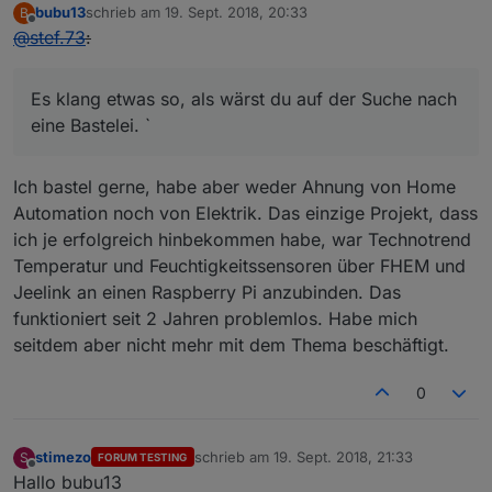
bubu13
schrieb am
19. Sept. 2018, 20:33
B
zuletzt editiert von
Offline
@
stef.73
:
Es klang etwas so, als wärst du auf der Suche nach
eine Bastelei. `
Ich bastel gerne, habe aber weder Ahnung von Home
Automation noch von Elektrik. Das einzige Projekt, dass
ich je erfolgreich hinbekommen habe, war Technotrend
Temperatur und Feuchtigkeitssensoren über FHEM und
Jeelink an einen Raspberry Pi anzubinden. Das
funktioniert seit 2 Jahren problemlos. Habe mich
seitdem aber nicht mehr mit dem Thema beschäftigt.
0
stimezo
schrieb am
19. Sept. 2018, 21:33
S
FORUM TESTING
zuletzt editiert von
Offline
Hallo bubu13