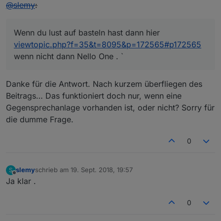
Offline
@
slemy
:
Wenn du lust auf basteln hast dann hier
viewtopic.php?f=35&t=8095&p=172565#p172565
wenn nicht dann Nello One . `
Danke für die Antwort. Nach kurzem überfliegen des
Beitrags… Das funktioniert doch nur, wenn eine
Gegensprechanlage vorhanden ist, oder nicht? Sorry für
die dumme Frage.
0
slemy
schrieb am
19. Sept. 2018, 19:57
S
zuletzt editiert von
Offline
Ja klar .
0