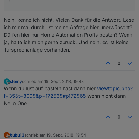
`
Nein, kenne ich nicht. Vielen Dank für die Antwort. Lese
ich mir mal durch. Ist meine Anfrage hier unerwünscht?
Dürfen hier nur Home Automation Profis posten? Wenn
ja, halte ich mich gerne zurück. Und nein, es ist keine
Türsprechanlage vorhanden.
0
slemy
schrieb am
19. Sept. 2018, 19:48
S
zuletzt editiert von
Offline
Wenn du lust auf basteln hast dann hier
viewtopic.php?
f=35&t=8095&p=172565#p172565
wenn nicht dann
Nello One .
0
bubu13
schrieb am
19. Sept. 2018, 19:54
B
zuletzt editiert von