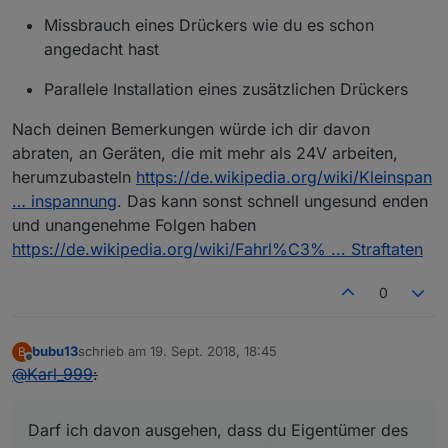
Missbrauch eines Drückers wie du es schon
angedacht hast
Parallele Installation eines zusätzlichen Drückers
Nach deinen Bemerkungen würde ich dir davon
abraten, an Geräten, die mit mehr als 24V arbeiten,
herumzubasteln
https://de.wikipedia.org/wiki/Kleinspan
… inspannung
. Das kann sonst schnell ungesund enden
und unangenehme Folgen haben
https://de.wikipedia.org/wiki/Fahrl%C3% ... Straftaten
0
bubu13
schrieb am
19. Sept. 2018, 18:45
B
zuletzt editiert von
Offline
@
Karl_999
:
Darf ich davon ausgehen, dass du Eigentümer des