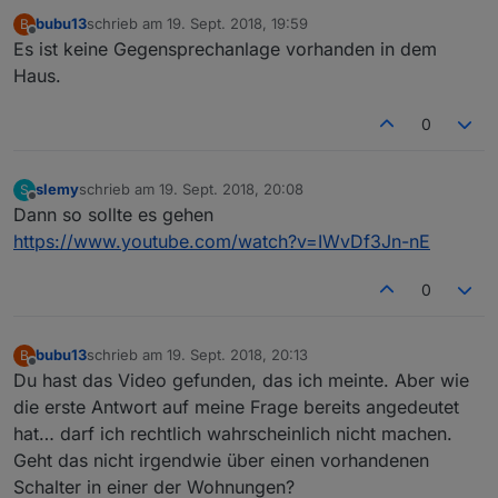
bubu13
schrieb am
19. Sept. 2018, 19:59
B
zuletzt editiert von
Offline
Es ist keine Gegensprechanlage vorhanden in dem
Haus.
0
slemy
schrieb am
19. Sept. 2018, 20:08
S
zuletzt editiert von
Offline
Dann so sollte es gehen
https://www.youtube.com/watch?v=IWvDf3Jn-nE
0
bubu13
schrieb am
19. Sept. 2018, 20:13
B
zuletzt editiert von
Offline
Du hast das Video gefunden, das ich meinte. Aber wie
die erste Antwort auf meine Frage bereits angedeutet
hat… darf ich rechtlich wahrscheinlich nicht machen.
Geht das nicht irgendwie über einen vorhandenen
Schalter in einer der Wohnungen?