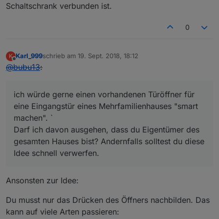
Schaltschrank verbunden ist.
0
Karl_999
schrieb am
19. Sept. 2018, 18:12
K
zuletzt editiert von
Offline
@
bubu13
:
ich würde gerne einen vorhandenen Türöffner für
eine Eingangstür eines Mehrfamilienhauses "smart
machen". `
Darf ich davon ausgehen, dass du Eigentümer des
gesamten Hauses bist? Andernfalls solltest du diese
Idee schnell verwerfen.
Ansonsten zur Idee:
Du musst nur das Drücken des Öffners nachbilden. Das
kann auf viele Arten passieren: