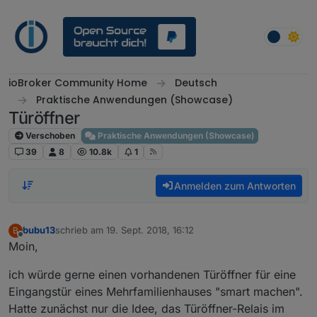
Weiter zum Inhalt
ioBroker Community Home
Deutsch
Praktische Anwendungen (Showcase)
Türöffner
Verschoben
Praktische Anwendungen (Showcase)
39
8
10.8k
1
Anmelden zum Antworten
bubu13
schrieb am
19. Sept. 2018, 16:12
B
zuletzt editiert von
Offline
Moin,
ich würde gerne einen vorhandenen Türöffner für eine
Eingangstür eines Mehrfamilienhauses "smart machen".
Hatte zunächst nur die Idee, das Türöffner-Relais im