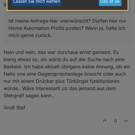
Lassen Sie mich wählen
Das ist ok
Offline
@
bubu13
:
Ist meine Anfrage hier unerwünscht? Dürfen hier nur
Home Automation Profis posten? Wenn ja, halte ich
mich gerne zurück. `
Nein und nein, das war durchaus ernst gemeint. Es
klang etwas so, als wärst du auf der Suche nach eine
Bastelei. Ich habe aktuell übrigens keine Ahnung, ob ein
Nello one eine Gegensprechanlage braucht oder auch
nur mit einem Drücker plus Türklingel funktionieren
würde.. Wäre interessant ob das jemand aus dem
Stehgreif sagen kann..
Gruß Stef
0