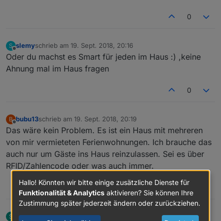
0
slemy
schrieb am
19. Sept. 2018, 20:16
S
zuletzt editiert von
Offline
Oder du machst es Smart für jeden im Haus :) ,keine
Ahnung mal im Haus fragen
0
bubu13
schrieb am
19. Sept. 2018, 20:19
B
zuletzt editiert von
Offline
Das wäre kein Problem. Es ist ein Haus mit mehreren
von mir vermieteten Ferienwohnungen. Ich brauche das
auch nur um Gäste ins Haus reinzulassen. Sei es über
RFID/Zahlencode oder was auch immer.
Hallo! Könnten wir bitte einige zusätzliche Dienste für
0
Funktionalität & Analytics
aktivieren? Sie können Ihre
Zustimmung später jederzeit ändern oder zurückziehen.
stef.73
schrieb am
19. Sept. 2018, 20:23
S
zuletzt editiert von