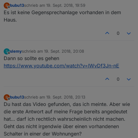
bubu13
schrieb am
19. Sept. 2018, 19:59
B
zuletzt editiert von
Offline
Es ist keine Gegensprechanlage vorhanden in dem
Haus.
0
slemy
schrieb am
19. Sept. 2018, 20:08
S
zuletzt editiert von
Offline
Dann so sollte es gehen
https://www.youtube.com/watch?v=IWvDf3Jn-nE
0
bubu13
schrieb am
19. Sept. 2018, 20:13
B
zuletzt editiert von
Offline
Du hast das Video gefunden, das ich meinte. Aber wie
die erste Antwort auf meine Frage bereits angedeutet
hat… darf ich rechtlich wahrscheinlich nicht machen.
Geht das nicht irgendwie über einen vorhandenen
Schalter in einer der Wohnungen?