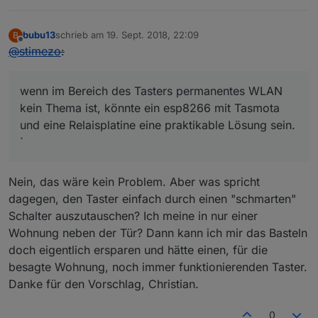
bubu13
schrieb am
19. Sept. 2018, 22:09
B
zuletzt editiert von
Offline
@
stimezo
:
wenn im Bereich des Tasters permanentes WLAN
kein Thema ist, könnte ein esp8266 mit Tasmota
und eine Relaisplatine eine praktikable Lösung sein.
`
Nein, das wäre kein Problem. Aber was spricht
dagegen, den Taster einfach durch einen "schmarten"
Schalter auszutauschen? Ich meine in nur einer
Wohnung neben der Tür? Dann kann ich mir das Basteln
doch eigentlich ersparen und hätte einen, für die
besagte Wohnung, noch immer funktionierenden Taster.
Danke für den Vorschlag, Christian.
0