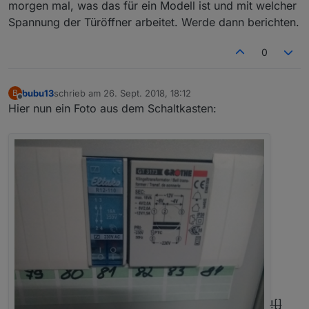
morgen mal, was das für ein Modell ist und mit welcher
Spannung der Türöffner arbeitet. Werde dann berichten.
0
bubu13
schrieb am
26. Sept. 2018, 18:12
B
zuletzt editiert von
Offline
Hier nun ein Foto aus dem Schaltkasten:
![]