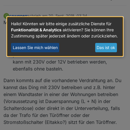
cruunnerr
schrieb am
20. Sept. 2018, 03:34
C
zuletzt editiert von
Offline
Meine 2 cent…
Hallo! Könnten wir bitte einige zusätzliche Dienste für
Funktionalität & Analytics
aktivieren? Sie können Ihre
Ich persönlich würde den
Zustimmung später jederzeit ändern oder zurückziehen.
https://shelly.cloud/shelly1-open-source/
nehmen.
Ist im Prinzip wie der Sonoff, nur ist er direkt
Lassen Sie mich wählen
Das ist ok
potentialfrei und du musst nichts basteln. Und er
kann mit 230V oder 12V betrieben werden,
ebenfalls ohne basteln.
Dann kommts auf die vorhandene Verdrahtung an. Du
kannst das Ding mit 230V betreiben und z.B. hinter
einem Wandtaster in einer der Wohnungen betreiben
(Voraussetzung ist Dauerspannung (L + N) in der
Schalterdose) oder direkt in der Unterverteilung, falls
da der Trafo für den Türöffner oder der
Stromstoßschalter (Eltakko?) sitzt für den Türöffner.