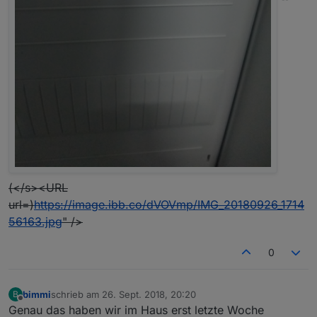
(</s><URL
url=)
https://image.ibb.co/dVOVmp/IMG_20180926_1714
56163.jpg
" />
0
bimmi
schrieb am
26. Sept. 2018, 20:20
B
zuletzt editiert von
Offline
Genau das haben wir im Haus erst letzte Woche