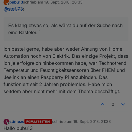
bubu13
schrieb am
19. Sept. 2018, 20:33
B
zuletzt editiert von
Offline
@
stef.73
:
Es klang etwas so, als wärst du auf der Suche nach
eine Bastelei. `
Ich bastel gerne, habe aber weder Ahnung von Home
Automation noch von Elektrik. Das einzige Projekt, dass
ich je erfolgreich hinbekommen habe, war Technotrend
Temperatur und Feuchtigkeitssensoren über FHEM und
Jeelink an einen Raspberry Pi anzubinden. Das
funktioniert seit 2 Jahren problemlos. Habe mich
seitdem aber nicht mehr mit dem Thema beschäftigt.
0
stimezo
schrieb am
19. Sept. 2018, 21:33
S
FORUM TESTING
zuletzt editiert von
Offline
Hallo bubu13