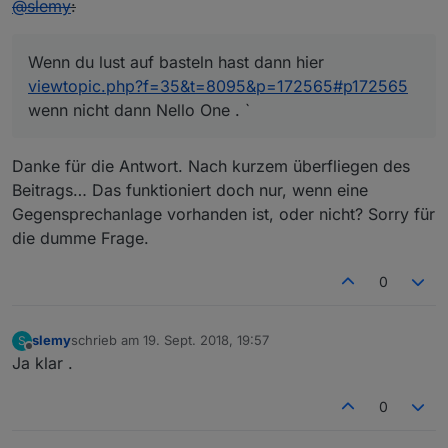
@
slemy
:
Wenn du lust auf basteln hast dann hier
viewtopic.php?f=35&t=8095&p=172565#p172565
wenn nicht dann Nello One . `
Danke für die Antwort. Nach kurzem überfliegen des
Beitrags… Das funktioniert doch nur, wenn eine
Gegensprechanlage vorhanden ist, oder nicht? Sorry für
die dumme Frage.
0
slemy
schrieb am
19. Sept. 2018, 19:57
S
zuletzt editiert von
Offline
Ja klar .
0