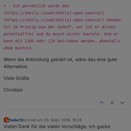
> - Ich persönlich würde den
[https://shelly.cloud/shelly1-open-source/]
(https://shelly.cloud/shelly1-open-source/) nehmen.
Ist im Prinzip wie der Sonoff, nur ist er direkt
potentialfrei und du musst nichts basteln. Und er
kann mit 230V oder 12V betrieben werden, ebenfalls
ohne basteln.
Wenn die Anbindung geklärt ist, wäre das eine gute
Alternative.
Viele Grüße
Christian
0
bubu13
schrieb am
20. Sept. 2018, 15:28
B
zuletzt editiert von
Offline
Vielen Dank für die vielen Vorschläge. Ich gucke