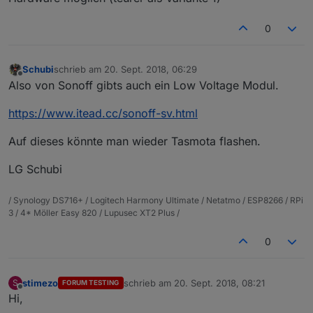
0
Schubi
schrieb am
20. Sept. 2018, 06:29
zuletzt editiert von
Offline
Also von Sonoff gibts auch ein Low Voltage Modul.
https://www.itead.cc/sonoff-sv.html
Auf dieses könnte man wieder Tasmota flashen.
LG Schubi
/ Synology DS716+ / Logitech Harmony Ultimate / Netatmo / ESP8266 / RPi
3 / 4* Möller Easy 820 / Lupusec XT2 Plus /
0
stimezo
schrieb am
20. Sept. 2018, 08:21
S
FORUM TESTING
zuletzt editiert von
Offline
Hi,