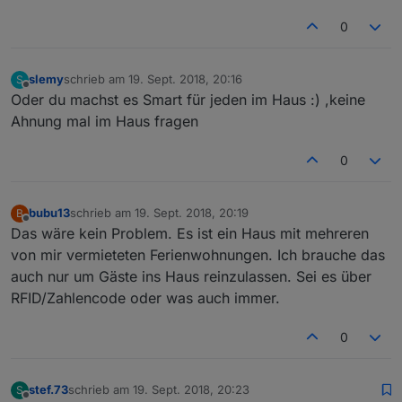
0
slemy
schrieb am
19. Sept. 2018, 20:16
S
zuletzt editiert von
Offline
Oder du machst es Smart für jeden im Haus :) ,keine
Ahnung mal im Haus fragen
0
bubu13
schrieb am
19. Sept. 2018, 20:19
B
zuletzt editiert von
Offline
Das wäre kein Problem. Es ist ein Haus mit mehreren
von mir vermieteten Ferienwohnungen. Ich brauche das
auch nur um Gäste ins Haus reinzulassen. Sei es über
RFID/Zahlencode oder was auch immer.
0
stef.73
schrieb am
19. Sept. 2018, 20:23
S
zuletzt editiert von