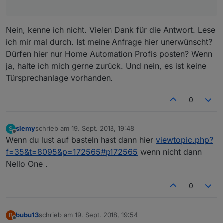
`
Nein, kenne ich nicht. Vielen Dank für die Antwort. Lese
ich mir mal durch. Ist meine Anfrage hier unerwünscht?
Dürfen hier nur Home Automation Profis posten? Wenn
ja, halte ich mich gerne zurück. Und nein, es ist keine
Türsprechanlage vorhanden.
0
slemy
schrieb am
19. Sept. 2018, 19:48
S
zuletzt editiert von
Offline
Wenn du lust auf basteln hast dann hier
viewtopic.php?
f=35&t=8095&p=172565#p172565
wenn nicht dann
Nello One .
0
bubu13
schrieb am
19. Sept. 2018, 19:54
B
zuletzt editiert von
Offline