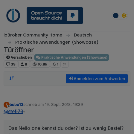
Weiter zum Inhalt
ioBroker Community Home
Deutsch
Praktische Anwendungen (Showcase)
Türöffner
Verschoben
Praktische Anwendungen (Showcase)
39
8
10.8k
1
Anmelden zum Antworten
bubu13
schrieb am
19. Sept. 2018, 19:39
B
zuletzt editiert von
Offline
@
stef.73
:
Das Nello one kennst du oder? Ist zu wenig Bastel?