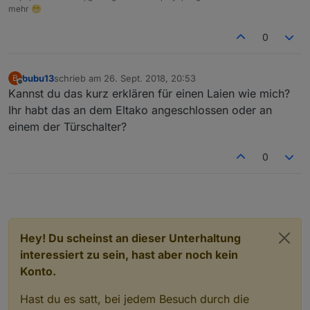
mehr 😬
0
bubu13
schrieb am
26. Sept. 2018, 20:53
B
zuletzt editiert von
Offline
Kannst du das kurz erklären für einen Laien wie mich?
Ihr habt das an dem Eltako angeschlossen oder an
einem der Türschalter?
0
Hey! Du scheinst an dieser Unterhaltung
interessiert zu sein, hast aber noch kein
Konto.
Hast du es satt, bei jedem Besuch durch die