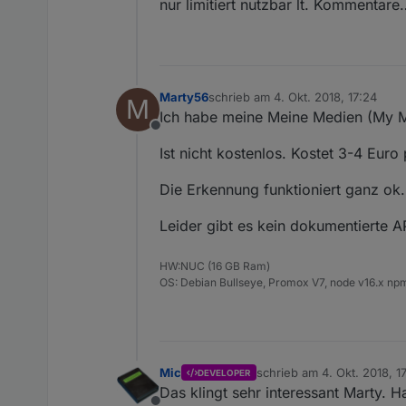
nur limitiert nutzbar lt. Kommentare
Marty56
schrieb am
4. Okt. 2018, 17:24
M
zuletzt editiert von
Ich habe meine Meine Medien (My M
Offline
Ist nicht kostenlos. Kostet 3-4 Euro
Die Erkennung funktioniert ganz ok.
Leider gibt es kein dokumentierte AP
HW:NUC (16 GB Ram)
OS: Debian Bullseye, Promox V7, node v16.x npm
Mic
schrieb am
4. Okt. 2018, 1
DEVELOPER
zuletzt editiert von
Das klingt sehr interessant Marty. H