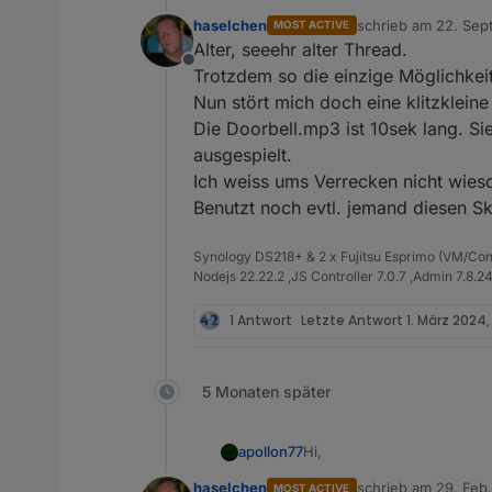
haselchen
schrieb am
22. Sept
MOST ACTIVE
ich nutze auch MyMedia und 
zuletzt editiert von
Alter, seeehr alter Thread.
Skills" so.
Offline
Wiedergabe auf einem ander
Trotzdem so die einzige Möglichkei
Amazon das (noch?) nicht an
Nun stört mich doch eine klitzklein
My Media spielt das ganze i
Die Doorbell.mp3 ist 10sek lang. S
Echos aus intern erreichbar
ausgespielt.
MyMedia-Installation und gi
Per Alexa2 müsste auch mind
Abspielen der Musik erfolgt
gespielt wird.
Ich weiss ums Verrecken nicht wieso
Die MyMedia Web-UI ist au
Benutzt noch evtl. jemand diesen Ski
schnell und aktiv über der
Ingo
Synology DS218+ & 2 x Fujitsu Esprimo (VM/Co
Nodejs 22.22.2 ,JS Controller 7.0.7 ,Admin 7.8.2
1 Antwort
Letzte Antwort
1. März 2024,
5 Monaten später
Hi,
apollon77
haselchen
schrieb am
29. Feb.
MOST ACTIVE