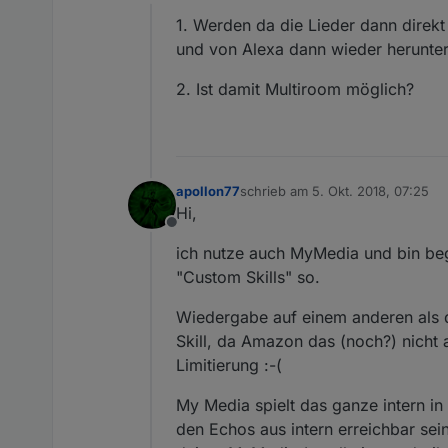
Offline
1. Werden da die Lieder dann direkt
und von Alexa dann wieder herunter
2. Ist damit Multiroom möglich?
apollon77
schrieb am
5. Okt. 2018, 07:25
zuletzt editiert von
Hi,
Offline
ich nutze auch MyMedia und bin bege
"Custom Skills" so.
Wiedergabe auf einem anderen als d
Skill, da Amazon das (noch?) nicht 
Limitierung :-(
My Media spielt das ganze intern in
den Echos aus intern erreichbar sei