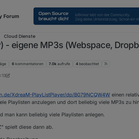
y Forum
Cloud Dienste
P) - eigene MP3s (Webspace, Dropb
räge
6
kommentatoren
7.0k
aufrufe
4
beobachtet
6:13
ee
4. Sept. 2019, 19:01
on.de/XdreaM-PlayListPlayer/dp/B079NCQW4W
einen relati
iele Playlisten anzulegen und dort beliebig viele MP3s zu hi
d man kann beliebig viele Playlisten anlegen.
" spielt diese dann ab.