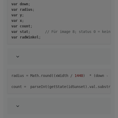
on
(idDayMinutes, 
function
(
obj
){
var
down
var
radius
var
 pointerWidth = 
24
;
var
y
var
 val = 
Math
.
round
(obj.
state
.
val
 /
1440
 * xWid
var
x
setState
(
"Sonnenstand.Stundenverlauf.UhrzeitX"
,
var
count
var
stat
;       
// Für image 8; status 0 = kein bi
});
var
radWinkel
// Bei start
create
();
setTimeout
(graph, 
1000
);
//schedule
>
schedule
(cronString, graph);
radius
 = Math.round((xWidth / 
1440
)  * (down - ris
count
 =  parseInt(getState(idSunset).val.substring