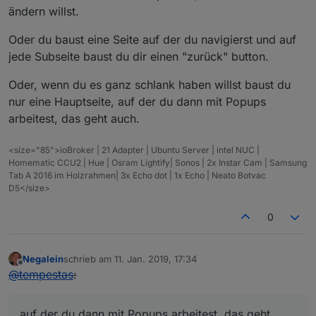
ändern willst.
Oder du baust eine Seite auf der du navigierst und auf
jede Subseite baust du dir einen "zurück" button.
Oder, wenn du es ganz schlank haben willst baust du
nur eine Hauptseite, auf der du dann mit Popups
arbeitest, das geht auch.
<size="85">ioBroker | 21 Adapter | Ubuntu Server | intel NUC |
Homematic CCU2 | Hue | Osram Lightify| Sonos | 2x Instar Cam | Samsung
Tab A 2016 im Holzrahmen| 3x Echo dot | 1x Echo | Neato Botvac
D5</size>
0
Negalein
schrieb am
11. Jan. 2019, 17:34
zuletzt editiert von
Offline
@
tempestas
:
auf der du dann mit Popups arbeitest, das geht