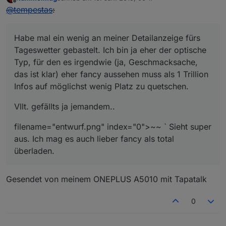
zuletzt editiert von
Offline
@
tempestas
:
Habe mal ein wenig an meiner Detailanzeige fürs
Tageswetter gebastelt. Ich bin ja eher der optische
Typ, für den es irgendwie (ja, Geschmacksache,
das ist klar) eher fancy aussehen muss als 1 Trillion
Infos auf möglichst wenig Platz zu quetschen.
Vllt. gefällts ja jemandem..
filename="entwurf.png" index="0">~~ ` Sieht super
aus. Ich mag es auch lieber fancy als total
überladen.
Gesendet von meinem ONEPLUS A5010 mit Tapatalk
0