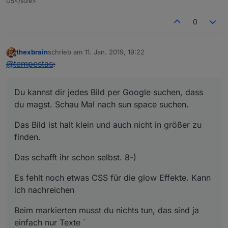
D5</size>
0
thexbrain
schrieb am
11. Jan. 2019, 19:22
zuletzt editiert von
Offline
@
tempestas
:
Du kannst dir jedes Bild per Google suchen, dass
du magst. Schau Mal nach sun space suchen.
Das Bild ist halt klein und auch nicht in größer zu
finden.
Das schafft ihr schon selbst. 8-)
Es fehlt noch etwas CSS für die glow Effekte. Kann
ich nachreichen
Beim markierten musst du nichts tun, das sind ja
einfach nur Texte `