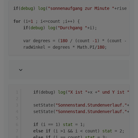
if
(
debug
) 
log
(
"sonnenaufgang zur Minute "
+rise +
",
for
 (i=
1
 ; i<=count ;i++) {

if
(
debug
) 
log
(
"Durchgang "
+i);

    var degrees = (
180
 / (count 
-1
) * (count - i)) 
    radWinkel = degrees * Math.PI/
180
if
(debug) 
log
(
"X ist "
+x +
" und Y ist "
+y)
    setState(
"Sonnenstand.Stundenverlauf."
+i+
"
    setState(
"Sonnenstand.Stundenverlauf."
+i+
"
if
 (i == 1) 
stat
 = 1;
else
if
 (i >1 && i < count) 
stat
 = 2;
else
if
 (i == count) 
stat
 = 3; 