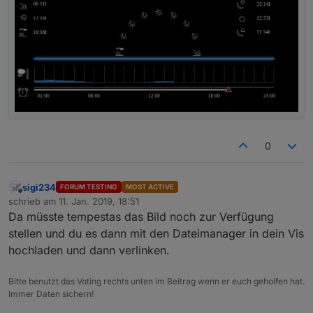
0
sigi234
FORUM TESTING
MOST ACTIVE
Online
schrieb am
11. Jan. 2019, 18:51
zuletzt editiert von
Da müsste tempestas das Bild noch zur Verfügung
stellen und du es dann mit den Dateimanager in dein Vis
hochladen und dann verlinken.
Bitte benutzt das Voting rechts unten im Beitrag wenn er euch geholfen hat.
Immer Daten sichern!