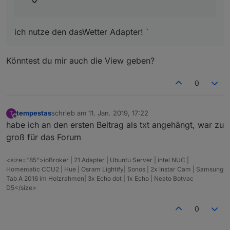
ich nutze den dasWetter Adapter! `
Könntest du mir auch die View geben?
0
tempestas
schrieb am
11. Jan. 2019, 17:22
T
zuletzt editiert von
Offline
habe ich an den ersten Beitrag als txt angehängt, war zu
groß für das Forum
<size="85">ioBroker | 21 Adapter | Ubuntu Server | intel NUC |
Homematic CCU2 | Hue | Osram Lightify| Sonos | 2x Instar Cam | Samsung
Tab A 2016 im Holzrahmen| 3x Echo dot | 1x Echo | Neato Botvac
D5</size>
0