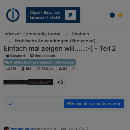
Weiter zum Inhalt
ioBroker Community Home
Deutsch
Praktische Anwendungen (Showcase)
Einfach mal zeigen will….. :-) - Teil 2
Gesperrt
Verschoben
Praktische Anwendungen (Showcase)
916
185
532.4k
68
+3
Anmelden zum Antworten
Rummelmug
schrieb am
10. Jan. 2019, 06:17