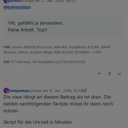
schittl
schrieb am
11. Jan. 2019, 09:07
S
zuletzt editiert von
Offline
@
tempestas
:
Vllt. gefällts ja jemandem.. `
Feine Arbeit. Top!!
HW:
Lenovo M920q (Proxmox, ioBroker, RaspMatic & Z2M), QNAP
(Docker, Influx), Arduino Mega 2560 R3 (I2C DS18B20 + LED)
SW:
CT IoBroker, VM RaspMatic(v3.79.6.20241122)
0
tempestas
schrieb am
11. Jan. 2019, 13:39
T
zuletzt editiert von Jey Cee
Offline
Die view hängt an diesem Beitrag als txt dran. Die
beiden nachfolgenden Skripte müsst ihr dann noch
nutzen.
Skript für die Uhrzeit in Minuten