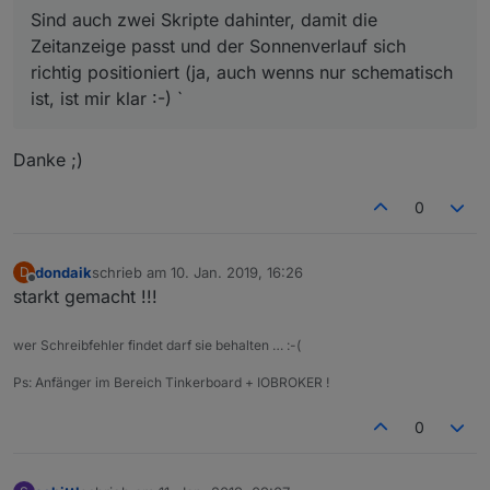
Sind auch zwei Skripte dahinter, damit die
Zeitanzeige passt und der Sonnenverlauf sich
richtig positioniert (ja, auch wenns nur schematisch
ist, ist mir klar :-) `
Danke ;)
0
dondaik
schrieb am
10. Jan. 2019, 16:26
D
zuletzt editiert von
Offline
starkt gemacht !!!
wer Schreibfehler findet darf sie behalten … :-(
Ps: Anfänger im Bereich Tinkerboard + IOBROKER !
0