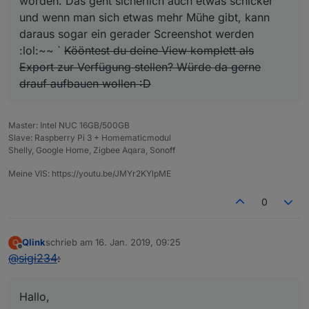
worden. Das geht sicherlich auch etwas schicker
und wenn man sich etwas mehr Mühe gibt, kann
daraus sogar ein gerader Screenshot werden
:lol:~~ `
Kööntest du deine View komplett als
Export zur Verfügung stellen? Würde da gerne
drauf aufbauen wollen :D
Master: Intel NUC 16GB/500GB
Slave: Raspberry Pi 3 + Homematicmodul
Shelly, Google Home, Zigbee Aqara, Sonoff
Meine VIS: https://youtu.be/JMYr2KYlpME
0
Qlink
schrieb am
16. Jan. 2019, 09:25
Q
zuletzt editiert von
Offline
@
sigi234
:
Hallo,