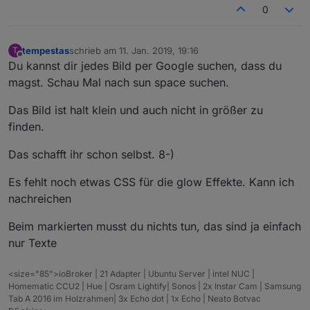
0
tempestas
schrieb am
11. Jan. 2019, 19:16
T
zuletzt editiert von
Offline
Du kannst dir jedes Bild per Google suchen, dass du
magst. Schau Mal nach sun space suchen.
Das Bild ist halt klein und auch nicht in größer zu
finden.
Das schafft ihr schon selbst. 8-)
Es fehlt noch etwas CSS für die glow Effekte. Kann ich
nachreichen
Beim markierten musst du nichts tun, das sind ja einfach
nur Texte
<size="85">ioBroker | 21 Adapter | Ubuntu Server | intel NUC |
Homematic CCU2 | Hue | Osram Lightify| Sonos | 2x Instar Cam | Samsung
Tab A 2016 im Holzrahmen| 3x Echo dot | 1x Echo | Neato Botvac