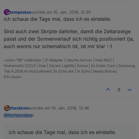
tempestas
schrieb am
10. Jan. 2019, 12:35
T
zuletzt editiert von
Offline
ich schaue die Tage mal, dass ich es einstelle.
Sind auch zwei Skripte dahinter, damit die Zeitanzeige
passt und der Sonnenverlauf sich richtig positioniert (ja,
auch wenns nur schematisch ist, ist mir klar :-)
<size="85">ioBroker | 21 Adapter | Ubuntu Server | intel NUC |
Homematic CCU2 | Hue | Osram Lightify| Sonos | 2x Instar Cam | Samsung
Tab A 2016 im Holzrahmen| 3x Echo dot | 1x Echo | Neato Botvac
D5</size>
0
thexbrain
schrieb am
10. Jan. 2019, 12:46
zuletzt editiert von
Offline
@
tempestas
:
ich schaue die Tage mal, dass ich es einstelle.