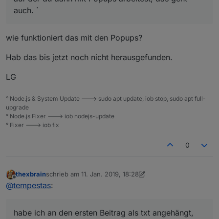
auch. `
wie funktioniert das mit den Popups?
Hab das bis jetzt noch nicht herausgefunden.
LG
° Node.js & System Update ---> sudo apt update, iob stop, sudo apt full-
upgrade
° Node.js Fixer ---> iob nodejs-update
° Fixer ---> iob fix
0
thexbrain
schrieb am
11. Jan. 2019, 18:28
zuletzt editiert von Jey Cee
Offline
@
tempestas
:
habe ich an den ersten Beitrag als txt angehängt,