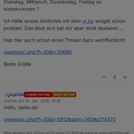
Dienstag, Mittwoch, Donnerstag, Freitag so
hinbekommen ?
Ich hätte sowas ähnliches mit dem
yr.no
widget schon
probiert. Das lässt sich bei mir aber nicht skalieren …
Hab hier auch schon einen Thread dazu veröffentlicht:
viewtopic.php?f=30&t=20680
Beste Grüße
0
sigi234
FORUM TESTING
MOST ACTIVE
Online
schrieb am
16. Jan. 2019, 10:16
zuletzt editiert von
Hallo, siehe da:
viewtopic.php?f=20&t=5912&start=360#p214370
Bitte benutzt das Voting rechts unten im Beitrag wenn er euch geholfen hat.