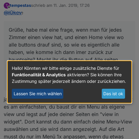
tempestas
schrieb am
11. Jan. 2019, 17:26
T
zuletzt editiert von
Offline
@
IOkev
:
Grüße, habe mal eine frage, wenn man für jedes
Zimmer einen view hat, und einen Home view wo
alle buttons drauf sind, so wie es eigentlich alle
haben, wie komme ich dann imer zurück zur
hauptseite? Macht ihr die Button auf Alle seiten
auch oder wie ist das gelöst? Bin anfänger und
Hallo! Könnten wir bitte einige zusätzliche Dienste für
blicke noch nicht so ganz durch. Danke MFG Kevin
Funktionalität & Analytics
aktivieren? Sie können Ihre
Zustimmung später jederzeit ändern oder zurückziehen.
`
Lassen Sie mich wählen
Das ist ok
ja, entweder du nutzt ein Menü auf jeder Seite; dann ist
es am einfachsten, du baust dir ein Menu als eigene
view und legst auf jede deiner Seiten ein "view in
widget". Dort kannst du dann einfach deine Menu-View
auswählen und sie wird dann angezeigt. Auf die Art
musst du nur im Menü 1x anpassen, wenn du etwas