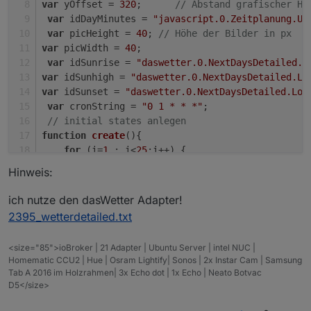
var
 yOffset = 
320
;      
// Abstand grafischer Ho
var
 idDayMinutes = 
"javascript.0.Zeitplanung.Uh
var
 picHeight = 
40
; 
// Höhe der Bilder in px 
var
 picWidth = 
40
;
var
 idSunrise = 
"daswetter.0.NextDaysDetailed.L
var
 idSunhigh = 
"daswetter.0.NextDaysDetailed.Lo
var
 idSunset = 
"daswetter.0.NextDaysDetailed.Loc
var
 cronString = 
"0 1 * * *"
;  
// initial states anlegen    
function
create
(
){
for
 (i=
1
 ; i<
25
;i++) {
createState
(
"Sonnenstand.Stundenverl
Hinweis:
createState
(
"Sonnenstand.Stundenverl
createState
(
"Sonnenstand.Stundenverl
ich nutze den dasWetter Adapter!
        }
2395_wetterdetailed.txt
createState
(
"Sonnenstand.Stundenverl
}
<size="85">ioBroker | 21 Adapter | Ubuntu Server | intel NUC |
// States berechnen und bespielen
Homematic CCU2 | Hue | Osram Lightify| Sonos | 2x Instar Cam | Samsung
function
graph
(
){
Tab A 2016 im Holzrahmen| 3x Echo dot | 1x Echo | Neato Botvac
D5</size>
var
 rise;
var
 noon;