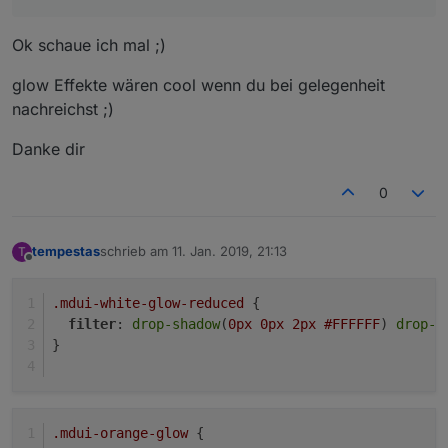
Ok schaue ich mal ;)
glow Effekte wären cool wenn du bei gelegenheit
nachreichst ;)
Danke dir
0
tempestas
schrieb am
11. Jan. 2019, 21:13
T
zuletzt editiert von
Offline
.mdui-white-glow-reduced
 {
filter
: 
drop-shadow
(
0px
0px
2px
#FFFFFF
) 
drop-s
}
.mdui-orange-glow
 {