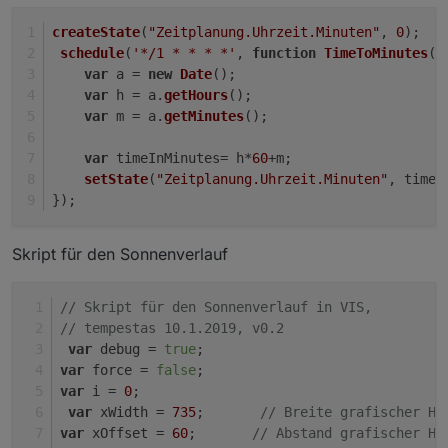
createState
(
"Zeitplanung.Uhrzeit.Minuten"
, 
0
);
schedule
(
'*/1 * * * *'
, 
function
TimeToMinutes
(
)
var
 a = 
new
Date
();
var
 h = a.
getHours
();
var
 m = a.
getMinutes
();
var
 timeInMinutes= h*
60
+m;
setState
(
"Zeitplanung.Uhrzeit.Minuten"
, timeI
});
Skript für den Sonnenverlauf
// Skript für den Sonnenverlauf in VIS, 
// tempestas 10.1.2019, v0.2
var
 debug = 
true
;
var
 force = 
false
;
var
 i = 
0
;
var
 xWidth = 
735
;       
// Breite grafischer Ho
var
 xOffset = 
60
;       
// Abstand grafischer Ho