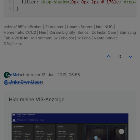
filter
: 
drop-shadow
(
0px
0px
2px
#f1761e
) 
drop-s
}
<size="85">ioBroker | 21 Adapter | Ubuntu Server | intel NUC |
Homematic CCU2 | Hue | Osram Lightify| Sonos | 2x Instar Cam | Samsung
Tab A 2016 im Holzrahmen| 3x Echo dot | 1x Echo | Neato Botvac
D5</size>
0
eMd
schrieb am
13. Jan. 2019, 06:55
E
zuletzt editiert von
Offline
@
Unkn0wnUser
:
Hier meine VIS-Anzeige: