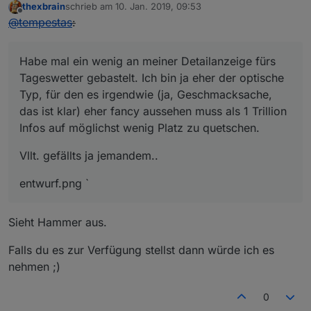
thexbrain
schrieb am
10. Jan. 2019, 09:53
zuletzt editiert von
Offline
@
tempestas
:
Habe mal ein wenig an meiner Detailanzeige fürs
Tageswetter gebastelt. Ich bin ja eher der optische
Typ, für den es irgendwie (ja, Geschmacksache,
das ist klar) eher fancy aussehen muss als 1 Trillion
Infos auf möglichst wenig Platz zu quetschen.
Vllt. gefällts ja jemandem..
entwurf.png `
Sieht Hammer aus.
Falls du es zur Verfügung stellst dann würde ich es
nehmen ;)
0