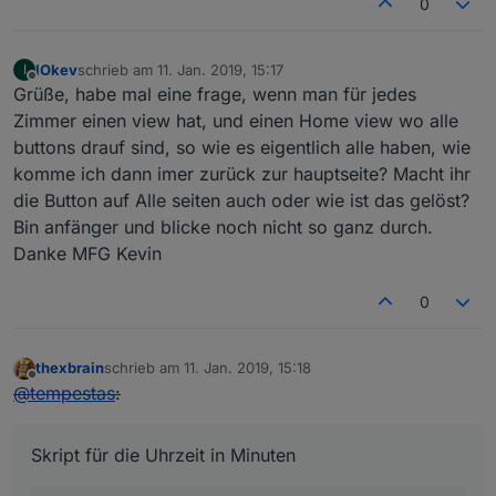
0
var
 down;
var
 radius;
var
 y;
IOkev
schrieb am
11. Jan. 2019, 15:17
I
zuletzt editiert von
Offline
Grüße, habe mal eine frage, wenn man für jedes
var
 x;
var
 count;
Zimmer einen view hat, und einen Home view wo alle
var
 stat;       
// Für image 8; status 0 = k
buttons drauf sind, so wie es eigentlich alle haben, wie
var
 radWinkel;
komme ich dann imer zurück zur hauptseite? Macht ihr
die Button auf Alle seiten auch oder wie ist das gelöst?
    rise = 
parseInt
(
getState
(idSunrise).
val
.
subs
Bin anfänger und blicke noch nicht so ganz durch.
    noon = 
parseInt
(
getState
(idSunhigh).
val
.
subs
Danke MFG Kevin
    down = 
parseInt
(
getState
(idSunset).
val
.
subst
    radius = 
Math
.
round
((xWidth / 
1440
)  * (down
0
    count =  
parseInt
(
getState
(idSunset).
val
.
sub
thexbrain
schrieb am
11. Jan. 2019, 15:18
if
(debug) 
log
(
"count ist "
+count);
zuletzt editiert von
Offline
@
tempestas
:
if
(debug) 
log
(
"sonnenaufgang zur Minute "
+ri
Skript für die Uhrzeit in Minuten
for
 (i=
1
 ; i<=count ;i++) {
if
(debug) 
log
(
"Durchgang "
+i);