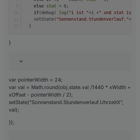
else
stat
 = 0;
if
(debug) 
log
(
"i ist "
+i +
" und stat ist "
    setState(
"Sonnenstand.Stundenverlauf."
+i+
"
  } 
}
var pointerWidth = 24;
var val = Math.round(obj.state.val /1440 * xWidth +
xOffset - pointerWidth / 2);
setState("Sonnenstand.Stundenverlauf.UhrzeitX",
val);
});