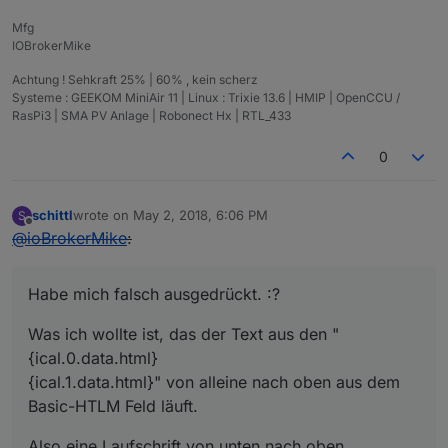
Mfg
IOBrokerMike
Achtung ! Sehkraft 25% | 60% , kein scherz
Systeme : GEEKOM MiniAir 11 | Linux : Trixie 13.6 | HMIP | OpenCCU /
RasPi3 | SMA PV Anlage | Robonect Hx | RTL_433
0
schittl
wrote on
May 2, 2018, 6:06 PM
S
last edited by
Offline
@
ioBrokerMike
:
Habe mich falsch ausgedrückt. :?
Was ich wollte ist, das der Text aus den "
{ical.0.data.html}
{ical.1.data.html}" von alleine nach oben aus dem
Basic-HTLM Feld läuft.
Also eine Laufschrift von unten nach oben.