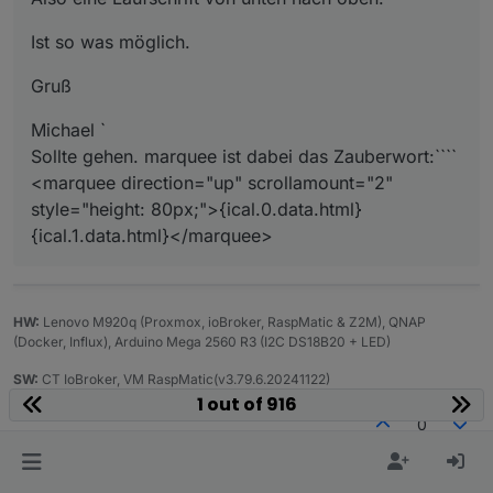
Ist so was möglich.
Gruß
Michael `
Sollte gehen. marquee ist dabei das Zauberwort:````
<marquee direction="up" scrollamount="2"
style="height: 80px;">{ical.0.data.html}
{ical.1.data.html}</marquee>
HW:
Lenovo M920q (Proxmox, ioBroker, RaspMatic & Z2M), QNAP
(Docker, Influx), Arduino Mega 2560 R3 (I2C DS18B20 + LED)
SW:
CT IoBroker, VM RaspMatic(v3.79.6.20241122)
1 out of 916
0