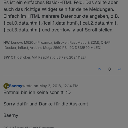
color"
:
""
,
"lc-color"
:
""
,
"lc-border-
Es ist ein einfaches Basic-HTML Feld. Das sollte aber
width"
:
"0"
,
"lc-border-style"
:
""
,
"lc-border-
auch das richtige WIdget sein für deine Meldungen.
color"
:
""
,
"lc-border-radius"
:
10
,
"lc-
Einfach im HTML mehrere Datenpunkte angeben, z.B.
zindex"
:
0
}
,
"style"
:
{ical.0.data.html},{ical.1.data.html},{ical.2.data.html},
{
"left"
:
"6px"
,
"top"
:
"214px"
,
"width"
:
"50px"
,
"heigh
{ical.3.data.html} und overflow-y auf Scroll stellen.
t"
:
"50px"
,
"font-size"
:
"x-small"
,
"border-
radius"
:
"0px"
,
"font-family"
:
"RobotoCondensed-
HW:
Light"
Lenovo M920q (Proxmox, ioBroker, RaspMatic & Z2M), QNAP
,
"font-
(Docker, Influx), Arduino Mega 2560 R3 (I2C DS18B20 + LED)
weight"
:
""
,
"color"
:
"#d8d8da"
,
"background"
:
"#373e4
8"
,
"border-color"
:
"#373e48"
,
"border-
SW:
CT IoBroker, VM RaspMatic(v3.79.6.20241122)
width"
:
"0px"
,
"font-style"
:
""
}
,
"widgetSet"
:
"jqui"
}
0
Baerny
wrote on
May 2, 2018, 12:14 PM
B
last edited by
Offline
Erstmal bin ich keine schnitti :D
Sorry dafür und Danke für die Auskunft
Baerny
CCU 2 | Intel NUC mit Proxmox