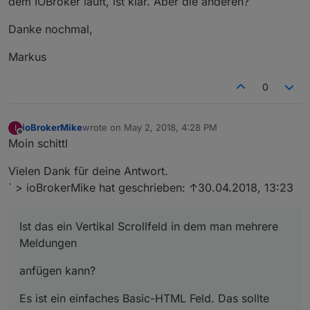
dem IOBroker läuft, ist klar. Aber die anderen?
Danke nochmal,
Markus
0
ioBrokerMike
wrote on
May 2, 2018, 4:28 PM
I
last edited by
Offline
Moin schittl
Vielen Dank für deine Antwort.
` > ioBrokerMike hat geschrieben: ↑30.04.2018, 13:23
Ist das ein Vertikal Scrollfeld in dem man mehrere
Meldungen
anfügen kann?
Es ist ein einfaches Basic-HTML Feld. Das sollte