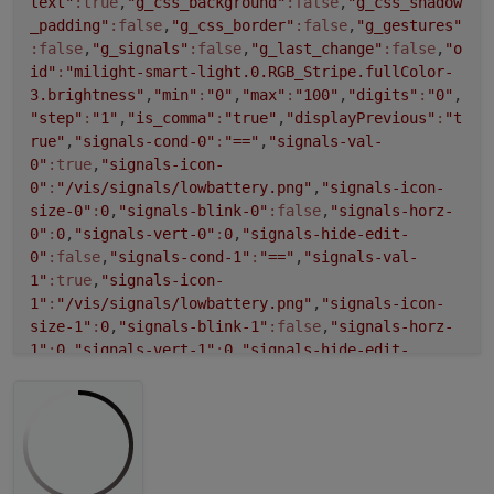
text"
:true
,
"g_css_background"
:false
,
"g_css_shadow
_padding"
:false
,
"g_css_border"
:false
,
"g_gestures"
:false
,
"g_signals"
:false
,
"g_last_change"
:false
,
"o
id"
:
"milight-smart-light.0.RGB_Stripe.fullColor-
3.brightness"
,
"min"
:
"0"
,
"max"
:
"100"
,
"digits"
:
"0"
,
"step"
:
"1"
,
"is_comma"
:
"true"
,
"displayPrevious"
:
"t
rue"
,
"signals-cond-0"
:
"=="
,
"signals-val-
0"
:true
,
"signals-icon-
0"
:
"/vis/signals/lowbattery.png"
,
"signals-icon-
size-0"
:
0
,
"signals-blink-0"
:false
,
"signals-horz-
0"
:
0
,
"signals-vert-0"
:
0
,
"signals-hide-edit-
0"
:false
,
"signals-cond-1"
:
"=="
,
"signals-val-
1"
:true
,
"signals-icon-
1"
:
"/vis/signals/lowbattery.png"
,
"signals-icon-
size-1"
:
0
,
"signals-blink-1"
:false
,
"signals-horz-
1"
:
0
,
"signals-vert-1"
:
0
,
"signals-hide-edit-
1"
:false
,
"signals-cond-2"
:
"=="
,
"signals-val-
2"
:true
,
"signals-icon-
2"
:
"/vis/signals/lowbattery.png"
,
"signals-icon-
size-2"
:
0
,
"signals-blink-2"
:false
,
"signals-horz-
2"
:
0
,
"signals-vert-2"
:
0
,
"signals-hide-edit-
2"
:false
,
"lc-type"
:
"last-change"
,
"lc-is-