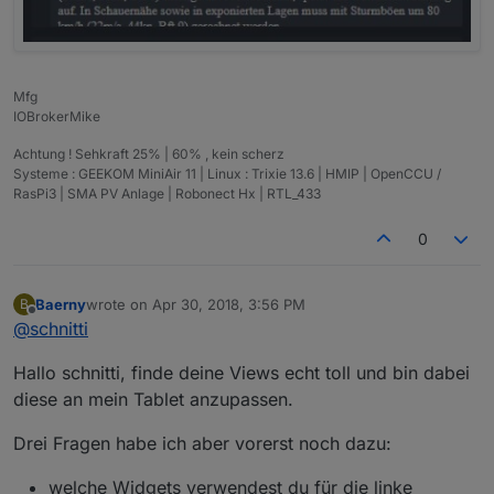
Mfg
IOBrokerMike
Achtung ! Sehkraft 25% | 60% , kein scherz
Systeme : GEEKOM MiniAir 11 | Linux : Trixie 13.6 | HMIP | OpenCCU /
RasPi3 | SMA PV Anlage | Robonect Hx | RTL_433
0
Baerny
wrote on
Apr 30, 2018, 3:56 PM
B
last edited by
Offline
@
schnitti
Hallo schnitti, finde deine Views echt toll und bin dabei
diese an mein Tablet anzupassen.
Drei Fragen habe ich aber vorerst noch dazu:
welche Widgets verwendest du für die linke