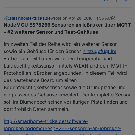
1
smarthome-tricks.de
wrote on
Apr 28, 2018, 11:55 AM
last edited by Jey Cee
Jun 22, 2019, 11:12 P
Offline
NodeMCU ESP8266 Sensoren an ioBroker über MQTT
– #2 weiterer Sensor und Test-Gehäuse
Im zweiten Teil der Reihe wird ein weiterer Sensor
sowie ein Gehäuse für den Sensor
hinzugefügt.Im
vorherigen Teil haben wir einen Temperatur und
Luftfeuchtigkeitssensor mittels WLAN und dem MQTT-
Protokoll an ioBroker angebunden. In diesem Teil wird
das bestehende Board um einen
Bodenfeuchtigkeitssensor sowie die Grundplatine und
ein passendes Gehäuse erweitert. Der komplette Sensor
soll im Blumenbeet seinen vorläufigen Platz finden und
dort fröhlich Daten sammeln.
http://smarthome-tricks.de/software-
iobroker/nodemcu-esp8266-sensoren-an-iobroker-