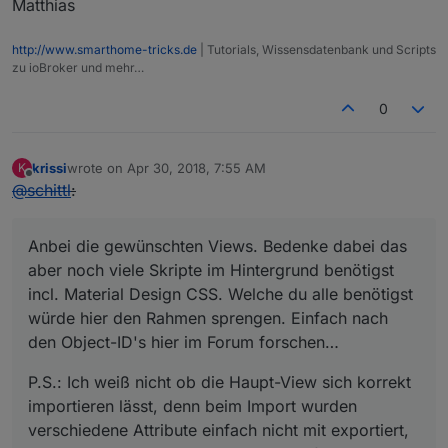
Matthias
http://www.smarthome-tricks.de
| Tutorials, Wissensdatenbank und Scripts
zu ioBroker und mehr…
0
krissi
wrote on
Apr 30, 2018, 7:55 AM
K
last edited by
Offline
@
schittl
:
Anbei die gewünschten Views. Bedenke dabei das
aber noch viele Skripte im Hintergrund benötigst
incl. Material Design CSS. Welche du alle benötigst
würde hier den Rahmen sprengen. Einfach nach
den Object-ID's hier im Forum forschen…
P.S.: Ich weiß nicht ob die Haupt-View sich korrekt
importieren lässt, denn beim Import wurden
verschiedene Attribute einfach nicht mit exportiert,