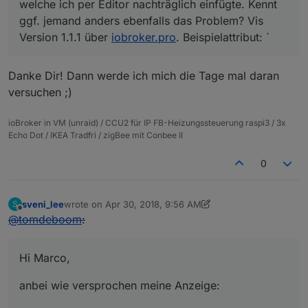
welche ich per Editor nachträglich einfügte. Kennt
ggf. jemand anders ebenfalls das Problem? Vis
Version 1.1.1 über
iobroker.pro
. Beispielattribut: `
Danke Dir! Dann werde ich mich die Tage mal daran
versuchen ;)
ioBroker in VM (unraid) / CCU2 für IP FB-Heizungssteuerung raspi3 / 3x
Echo Dot / IKEA Tradfri / zigBee mit Conbee II
0
sveni_lee
wrote on
Apr 30, 2018, 9:56 AM
S
last edited by Jey Cee
Jun 22, 2019, 11:13 PM
Offline
@
tomdeboom
:
Hi Marco,
anbei wie versprochen meine Anzeige: