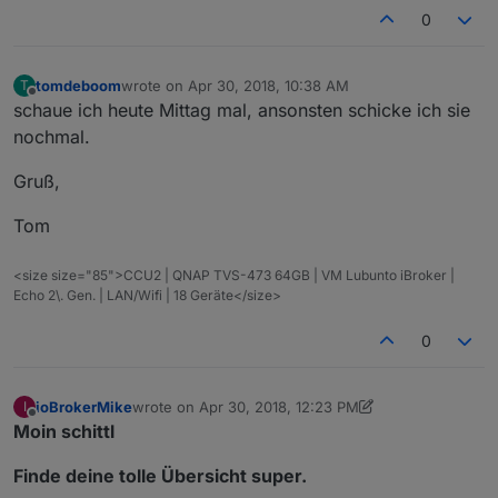
0
tomdeboom
wrote on
Apr 30, 2018, 10:38 AM
T
last edited by
Offline
schaue ich heute Mittag mal, ansonsten schicke ich sie
nochmal.
Gruß,
Tom
<size size="85">CCU2 | QNAP TVS-473 64GB | VM Lubunto iBroker |
Echo 2\. Gen. | LAN/Wifi | 18 Geräte</size>
0
ioBrokerMike
wrote on
Apr 30, 2018, 12:23 PM
I
last edited by Jey Cee
Jun 22, 2019, 11:34 PM
Offline
Moin schittl
Finde deine tolle Übersicht super.