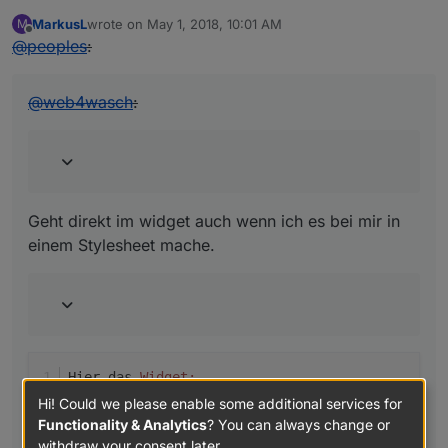
MarkusL
wrote on
May 1, 2018, 10:01 AM
M
last edited by
Offline
@
peoples
:
@
web4wasch
:
Geht direkt im widget auch wenn ich es bei mir in
einem Stylesheet mache.
Hier das 
Widget:
Hi! Could we please enable some additional services for
>! 
``
``
Functionality & Analytics
? You can always change or
[{
"tpl"
:
"tplBulbOnOffCtrl"
,
"data"
:
{
"oid"
:
"hm-rp
withdraw your consent later.