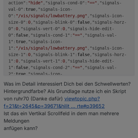
action"
:
"hide"
,
"signals-cond-0"
:
"=="
,
"signals-
val-0"
:
true
,
"signals-icon-
0"
:
"/vis/signals/lowbattery.png"
,
"signals-icon-
size-0"
:
0
,
"signals-blink-0"
:
false
,
"signals-horz-
0"
:
0
,
"signals-vert-0"
:
0
,
"signals-hide-edit-
0"
:
false
,
"signals-cond-1"
:
"=="
,
"signals-val-
1"
:
true
,
"signals-icon-
1"
:
"/vis/signals/lowbattery.png"
,
"signals-icon-
size-1"
:
0
,
"signals-blink-1"
:
false
,
"signals-horz-
1"
:
0
,
"signals-vert-1"
:
0
,
"signals-hide-edit-
1"
:
false
,
"signals-cond-2"
:
"=="
,
"signals-val-
2"
:
true
,
"signals-icon-
2"
:
"/vis/signals/lowbattery.png"
,
"signals-icon-
Was im Detail interessiert Dich bei den Schwellwerten?
size-2"
:
0
,
"signals-blink-2"
:
false
,
"signals-horz-
Hintergrundfarbe? Als Grundlage nutze ich ein Skript
2"
:
0
,
"signals-vert-2"
:
0
,
"signals-hide-edit-
von ruhr70 (Danke dafür)
viewtopic.php?
2"
:
false
,
"lc-type"
:
"last-change"
,
"lc-is-
f=21&t=2645&p=39671&hilit ... rte#p39652
interval"
:
true
,
"lc-is-moment"
:
false
,
"lc-
Ist das ein Vertikal Scrollfeld in dem man mehrere
format"
:
""
,
"lc-position-vert"
:
"top"
,
"lc-position-
horz"
:
"right"
,
"lc-offset-vert"
:
0
,
"lc-offset-
Meldungen
horz"
:
0
,
"lc-font-size"
:
"12px"
,
"lc-font-
anfügen kann?
family"
:
""
,
"lc-font-style"
:
""
,
"lc-bkg-