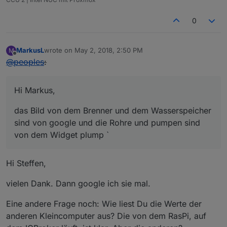
0
MarkusL
wrote on
May 2, 2018, 2:50 PM
M
last edited by
Offline
@
peoples
:
Hi Markus,
das Bild von dem Brenner und dem Wasserspeicher
sind von google und die Rohre und pumpen sind
von dem Widget plump `
Hi Steffen,
vielen Dank. Dann google ich sie mal.
Eine andere Frage noch: Wie liest Du die Werte der
anderen Kleincomputer aus? Die von dem RasPi, auf