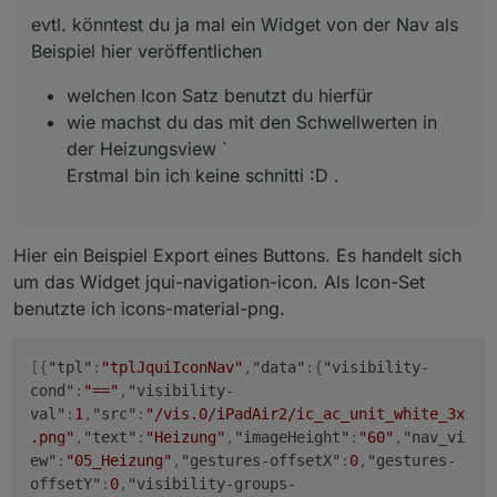
1"
:true
,
"signals-icon-
evtl. könntest du ja mal ein Widget von der Nav als
1"
:
"/vis/signals/lowbattery.png"
,
"signals-icon-
Beispiel hier veröffentlichen
size-1"
:
0
,
"signals-blink-1"
:false
,
"signals-horz-
1"
:
0
,
"signals-vert-1"
:
0
,
"signals-hide-edit-
welchen Icon Satz benutzt du hierfür
1"
:false
,
"signals-cond-2"
:
"=="
,
"signals-val-
2"
:true
,
"signals-icon-
wie machst du das mit den Schwellwerten in
2"
:
"/vis/signals/lowbattery.png"
,
"signals-icon-
der Heizungsview `
size-2"
:
0
,
"signals-blink-2"
:false
,
"signals-horz-
Erstmal bin ich keine schnitti :D .
2"
:
0
,
"signals-vert-2"
:
0
,
"signals-hide-edit-
2"
:false
,
"lc-type"
:
"last-change"
,
"lc-is-
interval"
:true
,
"lc-is-moment"
:false
,
"lc-
Hier ein Beispiel Export eines Buttons. Es handelt sich
format"
:
""
,
"lc-position-vert"
:
"top"
,
"lc-position-
um das Widget jqui-navigation-icon. Als Icon-Set
horz"
:
"right"
,
"lc-offset-vert"
:
0
,
"lc-offset-
horz"
:
0
,
"lc-font-size"
:
"12px"
,
"lc-font-
benutzte ich icons-material-png.
family"
:
""
,
"lc-font-style"
:
""
,
"lc-bkg-
color"
:
""
,
"lc-color"
:
""
,
"lc-border-
[
{
"tpl"
:
"tplJquiIconNav"
,
"data"
:
{
"visibility-
width"
:
"0"
,
"lc-border-style"
:
""
,
"lc-border-
cond"
:
"=="
,
"visibility-
color"
:
""
,
"lc-border-radius"
:
10
,
"lc-
val"
:
1
,
"src"
:
"/vis.0/iPadAir2/ic_ac_unit_white_3x
zindex"
:
0
,
"src"
:
"/vis.0/Meine/Img/balken3.png"
,
"s
.png"
,
"text"
:
"Heizung"
,
"imageHeight"
:
"60"
,
"nav_vi
tretch"
:true
},
"style"
:
ew"
:
"05_Heizung"
,
"gestures-offsetX"
:
0
,
"gestures-
{
"left"
:
"599px"
,
"top"
:
"229px"
,
"width"
:
"6px"
,
"heig
offsetY"
:
0
,
"visibility-groups-
ht"
:
"60px"
},
"widgetSet"
:
"basic"
}]