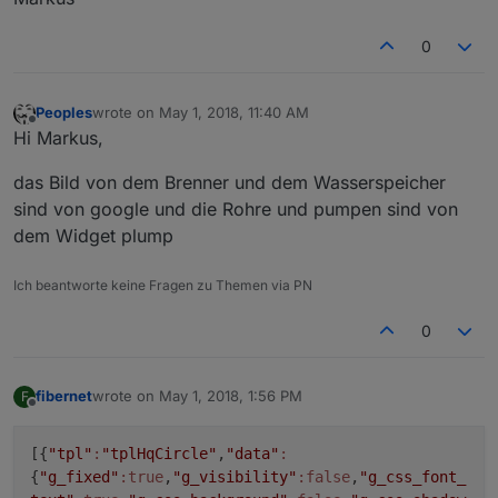
0
Peoples
wrote on
May 1, 2018, 11:40 AM
last edited by
Offline
Hi Markus,
das Bild von dem Brenner und dem Wasserspeicher
sind von google und die Rohre und pumpen sind von
dem Widget plump
Ich beantworte keine Fragen zu Themen via PN
0
fibernet
wrote on
May 1, 2018, 1:56 PM
F
last edited by
Offline
[{
"tpl"
:
"tplHqCircle"
,
"data"
:
{
"g_fixed"
:true
,
"g_visibility"
:false
,
"g_css_font_