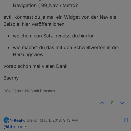
Navigation ( 99_Nav ) Metro?
evtl. könntest du ja mal ein Widget von der Nav als
Beispiel hier veröffentlichen
welchen Icon Satz benutzt du hierfür
wie machst du das mit den Schwellwerten in der
Heizungsview
vorab schon mal vielen Dank
Baerny
CCU 2 | Intel NUC mit Proxmox
0
4-Real
wrote on
May 1, 2018, 9:13 AM
4
last edited by
Offline
@
fibernet
: