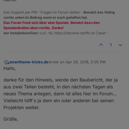
kein Support per PN! - Fragen im Forum stellen -
Benutzt das Voting
rechts unten im Beitrag wenn er euch geholfen hat.
Das Forum freut sich über eine Spende. Benutzt dazu den
Spendenbutton oben rechts. Danke!
der Installationsfixer:
curl -fsL https://iobroker.net/fix.sh | bash -
1
smarthome-tricks.de
wrote on
Apr 28, 2018, 5:05 PM
last edited by
Offline
Hallo,
danke für den Hinweis, werde den Baubericht, der ja
aus zwei Teilen besteht, in den nächsten Tagen als
neues Thema anlegen, dann ist alles hier im Forum…
Vielleicht hilft's ja dem ein oder anderen bei seinen
Projekten weiter.
Grüße,