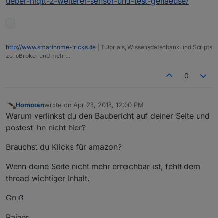
ueber-mqtt-2-weiterer-sensor-und-test-gehaeuse/
http://www.smarthome-tricks.de
| Tutorials, Wissensdatenbank und Scripts
zu ioBroker und mehr…
0
Homoran
wrote on
Apr 28, 2018, 12:00 PM
last edited by
Offline
Warum verlinkst du den Baubericht auf deiner Seite und
postest ihn nicht hier?
Brauchst du Klicks für amazon?
Wenn deine Seite nicht mehr erreichbar ist, fehlt dem
thread wichtiger Inhalt.
Gruß
Rainer