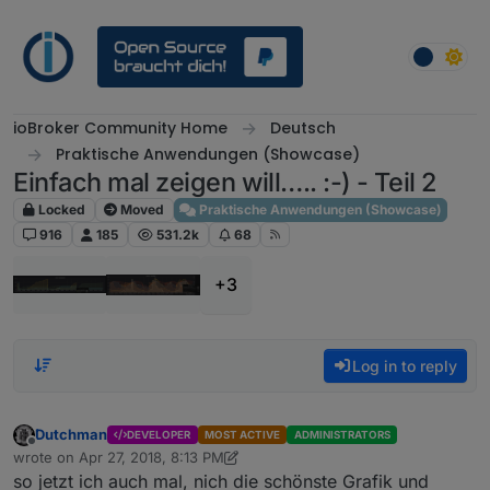
Skip to content
ioBroker Community Home
Deutsch
Praktische Anwendungen (Showcase)
Einfach mal zeigen will….. :-) - Teil 2
Locked
Moved
Praktische Anwendungen (Showcase)
916
185
531.2k
68
+3
Log in to reply
Dutchman
DEVELOPER
MOST ACTIVE
ADMINISTRATORS
Offline
wrote on
Apr 27, 2018, 8:13 PM
last edited by Jey Cee
Jun 22, 2019, 11:34 PM
so jetzt ich auch mal, nich die schönste Grafik und