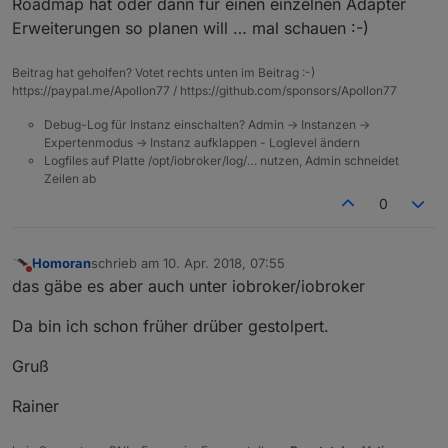
Roadmap hat oder dann für einen einzelnen Adapter
Erweiterungen so planen will … mal schauen :-)
Beitrag hat geholfen? Votet rechts unten im Beitrag :-)
https://paypal.me/Apollon77 / https://github.com/sponsors/Apollon77
Debug-Log für Instanz einschalten? Admin -> Instanzen ->
Expertenmodus -> Instanz aufklappen - Loglevel ändern
Logfiles auf Platte /opt/iobroker/log/… nutzen, Admin schneidet
Zeilen ab
0
Homoran
schrieb am
10. Apr. 2018, 07:55
zuletzt editiert von
Nicht stören
das gäbe es aber auch unter iobroker/iobroker
Da bin ich schon früher drüber gestolpert.
Gruß
Rainer