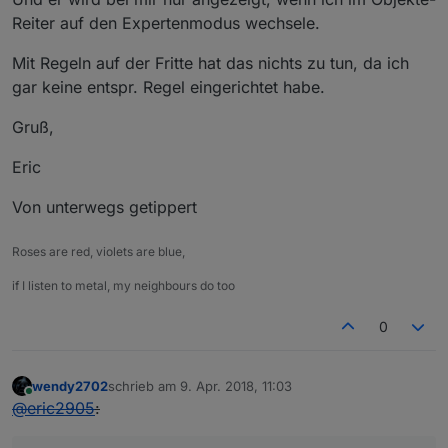
Reiter auf den Expertenmodus wechsele.
Mit Regeln auf der Fritte hat das nichts zu tun, da ich
gar keine entspr. Regel eingerichtet habe.
Gruß,
Eric
Von unterwegs getippert
Roses are red, violets are blue,
if I listen to metal, my neighbours do too
0
wendy2702
schrieb am
9. Apr. 2018, 11:03
zuletzt editiert von
Online
@
eric2905
: