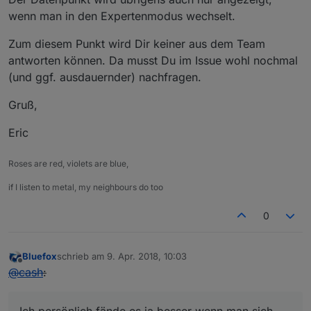
wenn man in den Expertenmodus wechselt.
Zum diesem Punkt wird Dir keiner aus dem Team
antworten können. Da musst Du im Issue wohl nochmal
(und ggf. ausdauernder) nachfragen.
Gruß,
Eric
Roses are red, violets are blue,
if I listen to metal, my neighbours do too
0
Bluefox
schrieb am
9. Apr. 2018, 10:03
zuletzt editiert von
Offline
@
cash
: