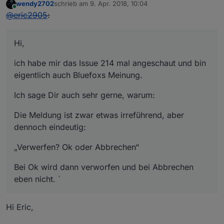
wendy2702
schrieb am
9. Apr. 2018, 10:04
zuletzt editiert von
Online
@
eric2905
:
Hi,
ich habe mir das Issue 214 mal angeschaut und bin
eigentlich auch Bluefoxs Meinung.
Ich sage Dir auch sehr gerne, warum:
Die Meldung ist zwar etwas irreführend, aber
dennoch eindeutig:
„Verwerfen? Ok oder Abbrechen“
Bei Ok wird dann verworfen und bei Abbrechen
eben nicht. `
Hi Eric,