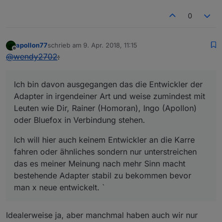
0
apollon77
schrieb am
9. Apr. 2018, 11:15
zuletzt editiert von
Offline
@
wendy2702
:
Ich bin davon ausgegangen das die Entwickler der
Adapter in irgendeiner Art und weise zumindest mit
Leuten wie Dir, Rainer (Homoran), Ingo (Apollon)
oder Bluefox in Verbindung stehen.
Ich will hier auch keinem Entwickler an die Karre
fahren oder ähnliches sondern nur unterstreichen
das es meiner Meinung nach mehr Sinn macht
bestehende Adapter stabil zu bekommen bevor
man x neue entwickelt. `
Idealerweise ja, aber manchmal haben auch wir nur