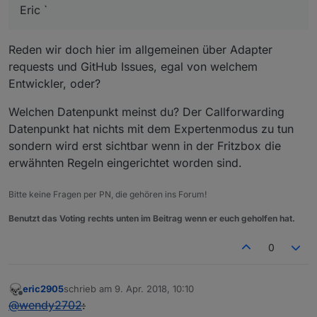
Eric `
Reden wir doch hier im allgemeinen über Adapter
requests und GitHub Issues, egal von welchem
Entwickler, oder?
Welchen Datenpunkt meinst du? Der Callforwarding
Datenpunkt hat nichts mit dem Expertenmodus zu tun
sondern wird erst sichtbar wenn in der Fritzbox die
erwähnten Regeln eingerichtet worden sind.
Bitte keine Fragen per PN, die gehören ins Forum!
Benutzt das Voting rechts unten im Beitrag wenn er euch geholfen hat.
0
eric2905
schrieb am
9. Apr. 2018, 10:10
zuletzt editiert von
Offline
@
wendy2702
: