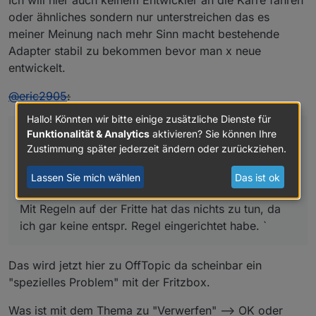
Ich will hier auch keinem Entwickler an die Karre fahren
oder ähnliches sondern nur unterstreichen das es
meiner Meinung nach mehr Sinn macht bestehende
Adapter stabil zu bekommen bevor man x neue
entwickelt.
@
eric2905
:
Hallo! Könnten wir bitte einige zusätzliche Dienste für
Funktionalität & Analytics
aktivieren? Sie können Ihre
Den Datenpunkt aus Deinem Screenshot meine ich.
Zustimmung später jederzeit ändern oder zurückziehen.
Und er wird bei mir nur angezeigt, wenn ich im
Lassen Sie mich wählen
Das ist ok
Objekte-Reiter auf den Expertenmodus wechsele.
Mit Regeln auf der Fritte hat das nichts zu tun, da
ich gar keine entspr. Regel eingerichtet habe. `
Das wird jetzt hier zu OffTopic da scheinbar ein
"spezielles Problem" mit der Fritzbox.
Was ist mit dem Thema zu "Verwerfen" –> OK oder