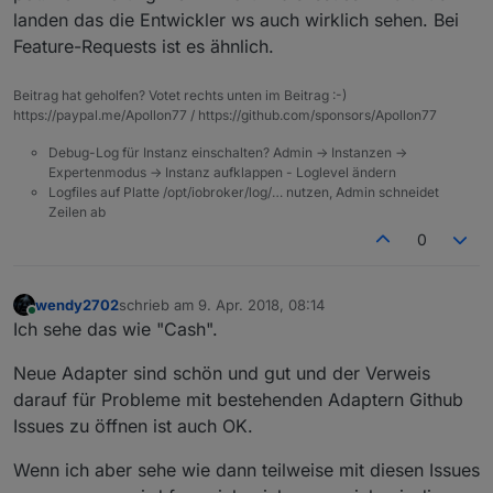
landen das die Entwickler ws auch wirklich sehen. Bei
Feature-Requests ist es ähnlich.
Beitrag hat geholfen? Votet rechts unten im Beitrag :-)
https://paypal.me/Apollon77 / https://github.com/sponsors/Apollon77
Debug-Log für Instanz einschalten? Admin -> Instanzen ->
Expertenmodus -> Instanz aufklappen - Loglevel ändern
Logfiles auf Platte /opt/iobroker/log/… nutzen, Admin schneidet
Zeilen ab
0
wendy2702
schrieb am
9. Apr. 2018, 08:14
zuletzt editiert von
Online
Ich sehe das wie "Cash".
Neue Adapter sind schön und gut und der Verweis
darauf für Probleme mit bestehenden Adaptern Github
Issues zu öffnen ist auch OK.
Wenn ich aber sehe wie dann teilweise mit diesen Issues