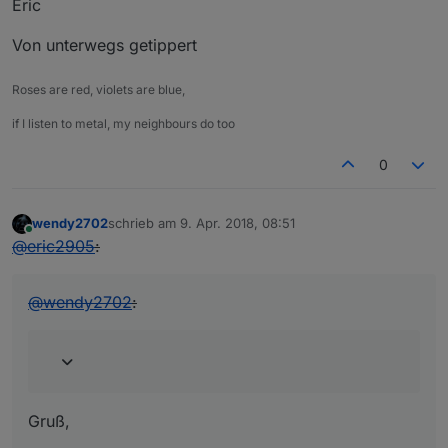
Eric
Von unterwegs getippert
Roses are red, violets are blue,
if I listen to metal, my neighbours do too
0
wendy2702
schrieb am
9. Apr. 2018, 08:51
zuletzt editiert von
Online
@
eric2905
:
@
wendy2702
:
Gruß,