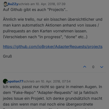
BuZZy
schrieb am
10. Apr. 2018, 07:39
zuletzt editiert von
Offline
Auf Github gibt es auch "Projects"..
Ähnlich wie trello, nur ein bisschen übersichtlicher und
man kann automatisch Aktionen anhand von issues /
pullrequests an den Karten vornehmen lassen.
(Verschieben nach "in progress", "done" etc..)
https://github.com/ioBroker/AdapterRequests/projects
Gruß
0
apollon77
schrieb am
10. Apr. 2018, 07:54
zuletzt editiert von
Offline
Ich weiss, passt nur nicht so ganz in meinen Augen. In
dem "Fake-Repo" "Adapter-Requests" ist ja faktisch
jedes Issue ein Projekt. Ich denke grundsätzlich macht
das sinn wenn man mal noch eine übergeordnete