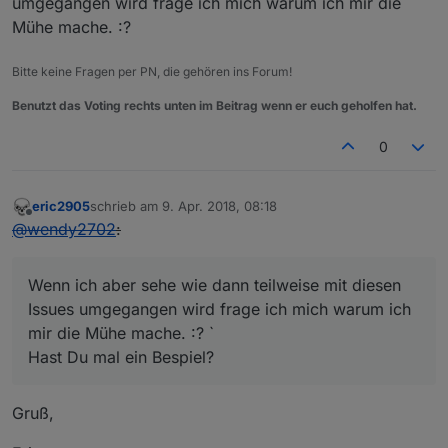
umgegangen wird frage ich mich warum ich mir die
Mühe mache. :?
Bitte keine Fragen per PN, die gehören ins Forum!
Benutzt das Voting rechts unten im Beitrag wenn er euch geholfen hat.
0
eric2905
schrieb am
9. Apr. 2018, 08:18
zuletzt editiert von
Offline
@
wendy2702
:
Wenn ich aber sehe wie dann teilweise mit diesen
Issues umgegangen wird frage ich mich warum ich
mir die Mühe mache. :? `
Hast Du mal ein Bespiel?
Gruß,