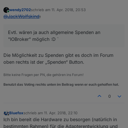
wendy2702
schrieb am
11. Apr. 2018, 20:53
zuletzt editiert von
Online
@
JackWolfskind
:
Evtl. wären ja auch allgemeine Spenden an
"IOBroker" möglich :D `
Die Möglichkeit zu Spenden gibt es doch im Forum
oben rechts ist der „Spenden“ Button.
Bitte keine Fragen per PN, die gehören ins Forum!
Benutzt das Voting rechts unten im Beitrag wenn er euch geholfen hat.
0
Bluefox
schrieb am
11. Apr. 2018, 22:10
zuletzt editiert von
Offline
Ich bin bereit die Hardware zu besorgen (natürlich in
bestimmten Rahmen) für die Adapterentwicklung und