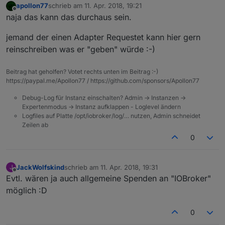
apollon77
schrieb am
11. Apr. 2018, 19:21
zuletzt editiert von
Offline
naja das kann das durchaus sein.
jemand der einen Adapter Requestet kann hier gern
reinschreiben was er "geben" würde :-)
Beitrag hat geholfen? Votet rechts unten im Beitrag :-)
https://paypal.me/Apollon77 / https://github.com/sponsors/Apollon77
Debug-Log für Instanz einschalten? Admin -> Instanzen ->
Expertenmodus -> Instanz aufklappen - Loglevel ändern
Logfiles auf Platte /opt/iobroker/log/… nutzen, Admin schneidet
Zeilen ab
0
JackWolfskind
schrieb am
11. Apr. 2018, 19:31
J
zuletzt editiert von
Offline
Evtl. wären ja auch allgemeine Spenden an "IOBroker"
möglich :D
0