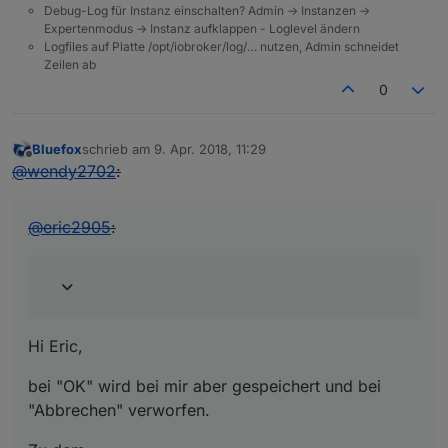
Debug-Log für Instanz einschalten? Admin -> Instanzen ->
Expertenmodus -> Instanz aufklappen - Loglevel ändern
Logfiles auf Platte /opt/iobroker/log/… nutzen, Admin schneidet
Zeilen ab
0
Bluefox
schrieb am
9. Apr. 2018, 11:29
zuletzt editiert von
Offline
@
wendy2702
:
@
eric2905
:
Hi Eric,
bei "OK" wird bei mir aber gespeichert und bei
"Abbrechen" verworfen.