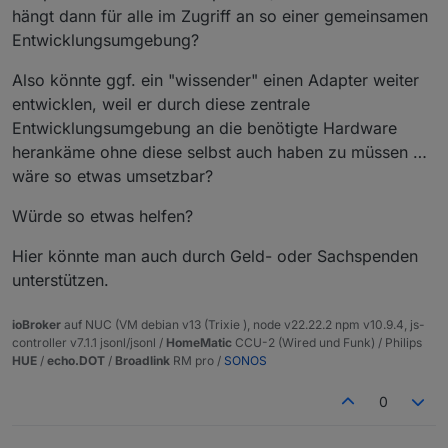
hängt dann für alle im Zugriff an so einer gemeinsamen
Entwicklungsumgebung?
Also könnte ggf. ein "wissender" einen Adapter weiter
entwicklen, weil er durch diese zentrale
Entwicklungsumgebung an die benötigte Hardware
herankäme ohne diese selbst auch haben zu müssen …
wäre so etwas umsetzbar?
Würde so etwas helfen?
Hier könnte man auch durch Geld- oder Sachspenden
unterstützen.
ioBroker
auf NUC (VM debian v13 (Trixie ), node v22.22.2 npm v10.9.4, js-
controller v7.1.1 jsonl/jsonl /
HomeMatic
CCU-2 (Wired und Funk) / Philips
HUE
/
echo.DOT
/
Broadlink
RM pro /
SONOS
0