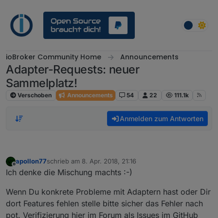
Weiter zum Inhalt
ioBroker Community Home
Announcements
Adapter-Requests: neuer
Sammelplatz!
Verschoben
Announcements
54
22
111.1k
Anmelden zum Antworten
apollon77
schrieb am
8. Apr. 2018, 21:16
zuletzt editiert von
Offline
Ich denke die Mischung machts :-)
Wenn Du konkrete Probleme mit Adaptern hast oder Dir
dort Features fehlen stelle bitte sicher das Fehler nach
pot. Verifizierung hier im Forum als Issues im GitHub