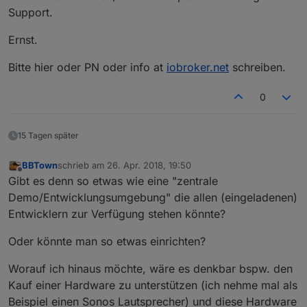
Support.
Ernst.
Bitte hier oder PN oder info at
iobroker.net
schreiben.
0
15 Tagen später
BBTown
schrieb am
26. Apr. 2018, 19:50
zuletzt editiert von
Offline
Gibt es denn so etwas wie eine "zentrale
Demo/Entwicklungsumgebung" die allen (eingeladenen)
Entwicklern zur Verfügung stehen könnte?
Oder könnte man so etwas einrichten?
Worauf ich hinaus möchte, wäre es denkbar bspw. den
Kauf einer Hardware zu unterstützen (ich nehme mal als
Beispiel einen Sonos Lautsprecher) und diese Hardware