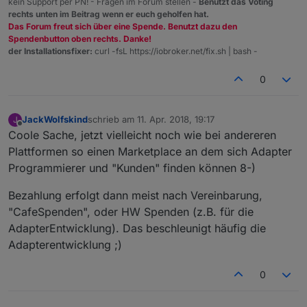
kein Support per PN! - Fragen im Forum stellen -
Benutzt das Voting
rechts unten im Beitrag wenn er euch geholfen hat.
Das Forum freut sich über eine Spende. Benutzt dazu den
Spendenbutton oben rechts. Danke!
der Installationsfixer:
curl -fsL https://iobroker.net/fix.sh | bash -
0
JackWolfskind
schrieb am
11. Apr. 2018, 19:17
J
zuletzt editiert von
Offline
Coole Sache, jetzt vielleicht noch wie bei andereren
Plattformen so einen Marketplace an dem sich Adapter
Programmierer und "Kunden" finden können 8-)
Bezahlung erfolgt dann meist nach Vereinbarung,
"CafeSpenden", oder HW Spenden (z.B. für die
AdapterEntwicklung). Das beschleunigt häufig die
Adapterentwicklung ;)
0