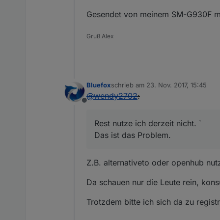
Gesendet von meinem SM-G930F mi
Gruß Alex
Bluefox
schrieb am
23. Nov. 2017, 15:45
zuletzt editiert von
@
wendy2702
:
Offline
Rest nutze ich derzeit nicht. `
Das ist das Problem.
Z.B. alternativeto oder openhub nut
Da schauen nur die Leute rein, kon
Trotzdem bitte ich sich da zu regis