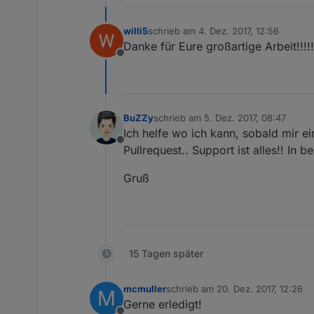
willi5
schrieb am
4. Dez. 2017, 12:56
zuletzt editiert von
Danke für Eure großartige Arbeit!!!!!!!
Offline
BuZZy
schrieb am
5. Dez. 2017, 08:47
zuletzt editiert von
Ich helfe wo ich kann, sobald mir ein
Offline
Pullrequest.. Support ist alles!! In b
Gruß
15 Tagen später
mcmuller
schrieb am
20. Dez. 2017, 12:26
M
zuletzt editiert von
Gerne erledigt!