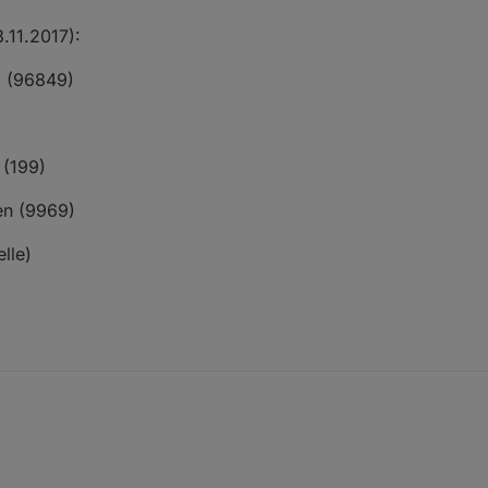
3.11.2017):
m (96849)
)
 (199)
nen (9969)
lle)