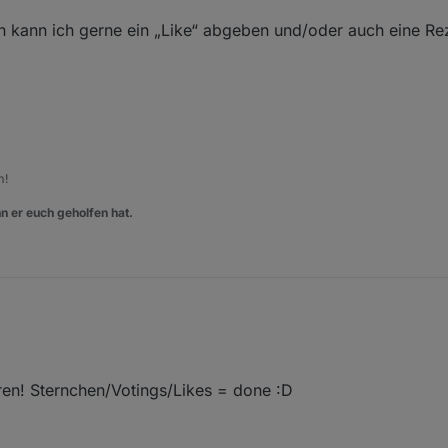
bin kann ich gerne ein „Like“ abgeben und/oder auch eine R
m!
n er euch geholfen hat.
eren! Sternchen/Votings/Likes = done :D