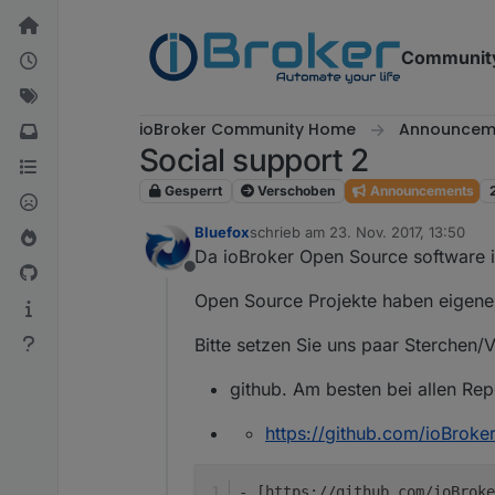
Weiter zum Inhalt
Communit
ioBroker Community Home
Announcem
Social support 2
Gesperrt
Verschoben
Announcements
Bluefox
schrieb am
23. Nov. 2017, 13:50
zuletzt editiert von
Da ioBroker Open Source software is
Offline
Open Source Projekte haben eigene 
Bitte setzen Sie uns paar Sterchen/
github. Am besten bei allen Re
https://github.com/ioBroke
- [https://github.com/ioBroke