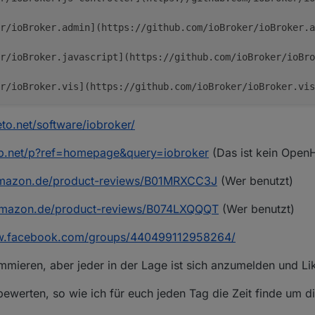
r/ioBroker.admin](https://github.com/ioBroker/ioBroker.a
er/ioBroker.javascript](https://github.com/ioBroker/ioBro
r/ioBroker.vis](https://github.com/ioBroker/ioBroker.vis
veto.net/software/iobroker/
b.net/p?ref=homepage&query=iobroker
(Das ist kein OpenH
amazon.de/product-reviews/B01MRXCC3J
(Wer benutzt)
amazon.de/product-reviews/B074LXQQQT
(Wer benutzt)
ww.facebook.com/groups/440499112958264/
mieren, aber jeder in der Lage ist sich anzumelden und Lik
bewerten, so wie ich für euch jeden Tag die Zeit finde um d