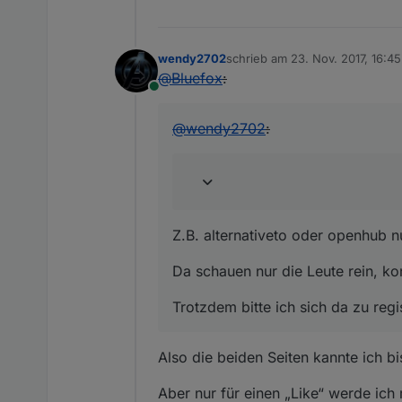
wendy2702
schrieb am
23. Nov. 2017, 16:45
zuletzt editiert von
@
Bluefox
:
Online
@
wendy2702
:
Z.B. alternativeto oder openhub 
Da schauen nur die Leute rein, k
Trotzdem bitte ich sich da zu reg
Also die beiden Seiten kannte ich b
Aber nur für einen „Like“ werde ich m