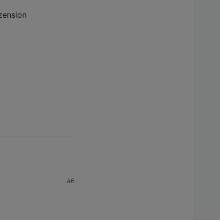
ezension
#6