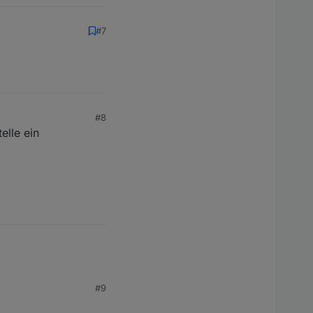
#7
#8
elle ein
#9