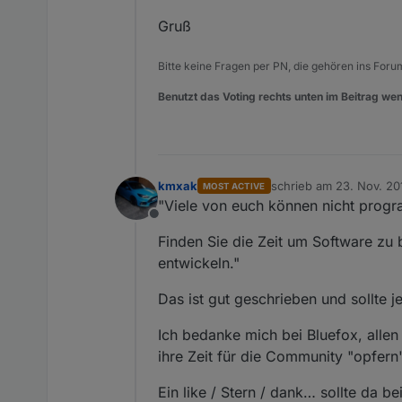
Gruß
Bitte keine Fragen per PN, die gehören ins Foru
Benutzt das Voting rechts unten im Beitrag wen
kmxak
schrieb am
23. Nov. 201
MOST ACTIVE
zuletzt editiert von
"Viele von euch können nicht progra
Offline
Finden Sie die Zeit um Software zu 
entwickeln."
Das ist gut geschrieben und sollte
Ich bedanke mich bei Bluefox, allen 
ihre Zeit für die Community "opfer
Ein like / Stern / dank… sollte da be