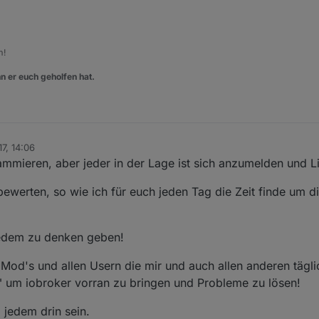
m!
n er euch geholfen hat.
7, 14:06
mmieren, aber jeder in der Lage ist sich anzumelden und Li
bewerten, so wie ich für euch jeden Tag die Zeit finde um d
 jedem zu denken geben!
Mod's und allen Usern die mir und auch allen anderen täglic
n" um iobroker vorran zu bringen und Probleme zu lösen!
i jedem drin sein.