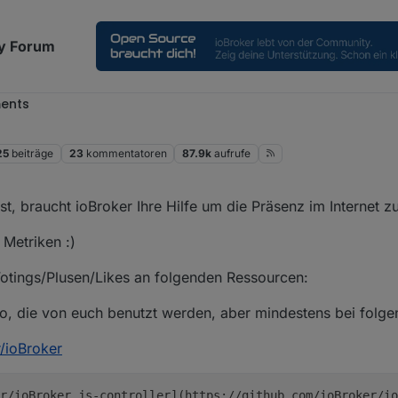
y Forum
ents
25
beiträge
23
kommentatoren
87.9k
aufrufe
t, braucht ioBroker Ihre Hilfe um die Präsenz im Internet z
Metriken :)
Votings/Plusen/Likes an folgenden Ressourcen:
po, die von euch benutzt werden, aber mindestens bei folge
r/ioBroker
r/ioBroker.js-controller](https://github.com/ioBroker/io