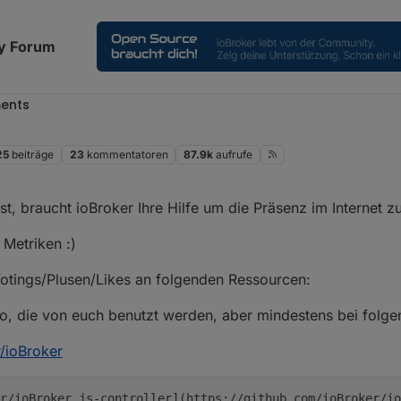
y Forum
ents
25
beiträge
23
kommentatoren
87.9k
aufrufe
t, braucht ioBroker Ihre Hilfe um die Präsenz im Internet z
Metriken :)
Votings/Plusen/Likes an folgenden Ressourcen:
po, die von euch benutzt werden, aber mindestens bei folge
r/ioBroker
r/ioBroker.js-controller](https://github.com/ioBroker/io