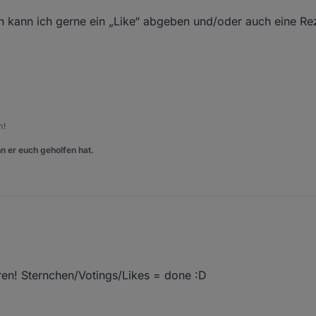
bin kann ich gerne ein „Like“ abgeben und/oder auch eine R
m!
n er euch geholfen hat.
eren! Sternchen/Votings/Likes = done :D