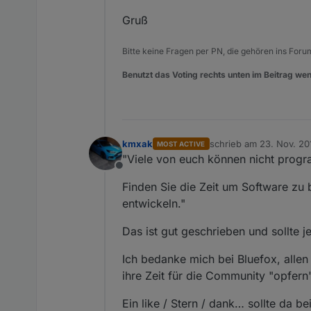
Gruß
Bitte keine Fragen per PN, die gehören ins Foru
Benutzt das Voting rechts unten im Beitrag wen
kmxak
schrieb am
23. Nov. 201
MOST ACTIVE
zuletzt editiert von
"Viele von euch können nicht progra
Offline
Finden Sie die Zeit um Software zu 
entwickeln."
Das ist gut geschrieben und sollte
Ich bedanke mich bei Bluefox, allen 
ihre Zeit für die Community "opfer
Ein like / Stern / dank… sollte da be