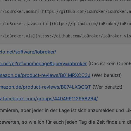
r/ioBroker.admin](https://github.com/ioBroker/ioBroker.a
er/ioBroker.javascript](https://github.com/ioBroker/ioBro
r/ioBroker.vis](https://github.com/ioBroker/ioBroker.vis
veto.net/software/iobroker/
b.net/p?ref=homepage&query=iobroker
(Das ist kein OpenH
amazon.de/product-reviews/B01MRXCC3J
(Wer benutzt)
amazon.de/product-reviews/B074LXQQQT
(Wer benutzt)
ww.facebook.com/groups/440499112958264/
mieren, aber jeder in der Lage ist sich anzumelden und Lik
bewerten, so wie ich für euch jeden Tag die Zeit finde um d