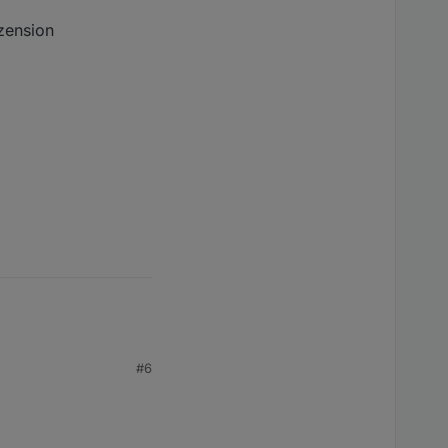
ezension
#6