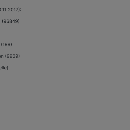
3.11.2017):
m (96849)
)
 (199)
nen (9969)
lle)