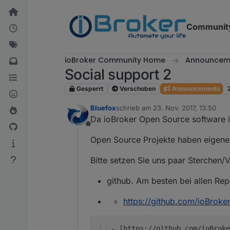
Weiter zum Inhalt
Communit
ioBroker Community Home
Announcem
Social support 2
Gesperrt
Verschoben
Announcements
Bluefox
schrieb am
23. Nov. 2017, 13:50
zuletzt editiert von
Da ioBroker Open Source software is
Offline
Open Source Projekte haben eigene 
Bitte setzen Sie uns paar Sterchen/
github. Am besten bei allen Re
https://github.com/ioBroke
- [https://github.com/ioBroke