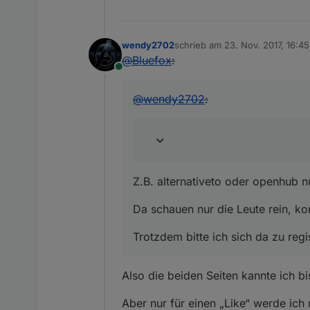
wendy2702
schrieb am
23. Nov. 2017, 16:45
zuletzt editiert von
@
Bluefox
:
Online
@
wendy2702
:
Z.B. alternativeto oder openhub 
Da schauen nur die Leute rein, k
Trotzdem bitte ich sich da zu reg
Also die beiden Seiten kannte ich b
Aber nur für einen „Like“ werde ich m