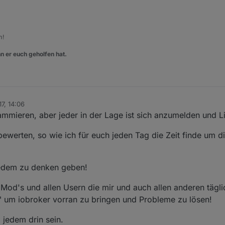
m!
n er euch geholfen hat.
7, 14:06
mmieren, aber jeder in der Lage ist sich anzumelden und Li
bewerten, so wie ich für euch jeden Tag die Zeit finde um d
 jedem zu denken geben!
Mod's und allen Usern die mir und auch allen anderen täglic
n" um iobroker vorran zu bringen und Probleme zu lösen!
i jedem drin sein.