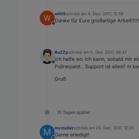
willi5
schrieb am
4. Dez. 2017, 12:56
zuletzt editiert von
Danke für Eure großartige Arbeit!!!!!!!
Offline
BuZZy
schrieb am
5. Dez. 2017, 08:47
zuletzt editiert von
Ich helfe wo ich kann, sobald mir ein
Offline
Pullrequest.. Support ist alles!! In b
Gruß
15 Tagen später
mcmuller
schrieb am
20. Dez. 2017, 12:26
M
zuletzt editiert von
Gerne erledigt!