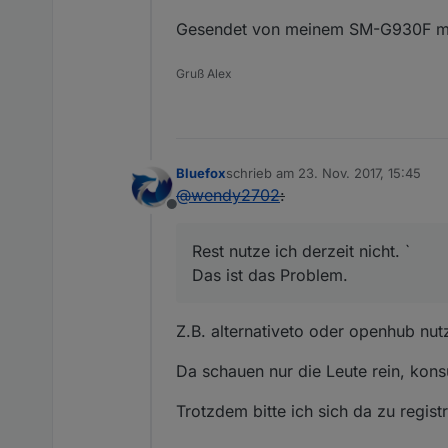
Gesendet von meinem SM-G930F mi
Gruß Alex
Bluefox
schrieb am
23. Nov. 2017, 15:45
zuletzt editiert von
@
wendy2702
:
Offline
Rest nutze ich derzeit nicht. `
Das ist das Problem.
Z.B. alternativeto oder openhub nut
Da schauen nur die Leute rein, kon
Trotzdem bitte ich sich da zu regis