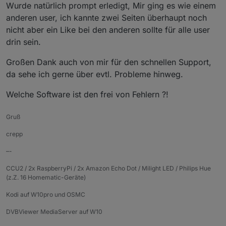
Offline
Wurde natürlich prompt erledigt, Mir ging es wie einem
anderen user, ich kannte zwei Seiten überhaupt noch
nicht aber ein Like bei den anderen sollte für alle user
drin sein.
Großen Dank auch von mir für den schnellen Support,
da sehe ich gerne über evtl. Probleme hinweg.
Welche Software ist den frei von Fehlern ?!
Gruß
crepp
–-
CCU2 / 2x RaspberryPi / 2x Amazon Echo Dot / Milight LED / Philips Hue
(z.Z. 16 Homematic-Geräte)
Kodi auf W10pro und OSMC
DVBViewer MediaServer auf W10