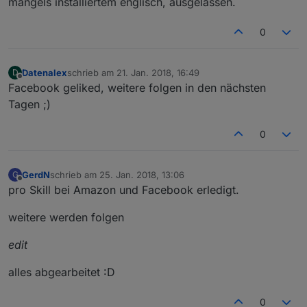
mangels installiertem englisch, ausgelassen.
0
Datenalex
schrieb am
21. Jan. 2018, 16:49
D
zuletzt editiert von
Offline
Facebook geliked, weitere folgen in den nächsten
Tagen ;)
0
GerdN
schrieb am
25. Jan. 2018, 13:06
G
zuletzt editiert von
Offline
pro Skill bei Amazon und Facebook erledigt.
weitere werden folgen
edit
alles abgearbeitet :D
0