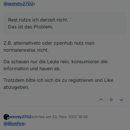
Offline
@
wendy2702
:
Rest nutze ich derzeit nicht. `
Das ist das Problem.
Z.B. alternativeto oder openhub nutz man
normalerweise nicht.
Da schauen nur die Leute rein, konsumieren die
Information und hauen ab.
Trotzdem bitte ich sich da zu registrieren und Like
abzugeben.
0
wendy2702
schrieb am
23. Nov. 2017, 16:45
zuletzt editiert von
Online
@
Bluefox
: