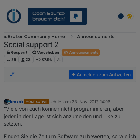
Weiter zum Inhalt
ioBroker Community Home
Announcements
Social support 2
Gesperrt
Verschoben
Announcements
25
23
87.9k
Anmelden zum Antworten
kmxak
schrieb am
23. Nov. 2017, 14:06
MOST ACTIVE
zuletzt editiert von
Offline
"Viele von euch können nicht programmieren, aber
jeder in der Lage ist sich anzumelden und Like zu
setzten.
Finden Sie die Zeit um Software zu bewerten, so wie ich