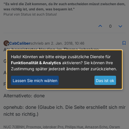
"Es wird die Zeit kommen, da ihr euch entscheiden müsst zwischen dem,
was richtig ist, und dem, was bequem ist."
Plural von Status ist auch Status!
0
CabCaliber
schrieb am
2. Jan. 2018, 10:46
C
zuletzt editiert von
Offline
Als begeisterter Neuling im Thema iobroker:
Hallo! Könnten wir bitte einige zusätzliche Dienste für
Github: done
Funktionalität & Analytics
aktivieren? Sie können Ihre
Zustimmung später jederzeit ändern oder zurückziehen.
Amazon: done
Lassen Sie mich wählen
Das ist ok
Facebook: done
Alternativeto: done
opnehub: done (Glaube ich. Die Seite erschließt sich mir
nicht so richtig.)
NUC 7i3BNH, Proxmox, iobroker Pro, Philips Hue, Amazon Echo, Osram