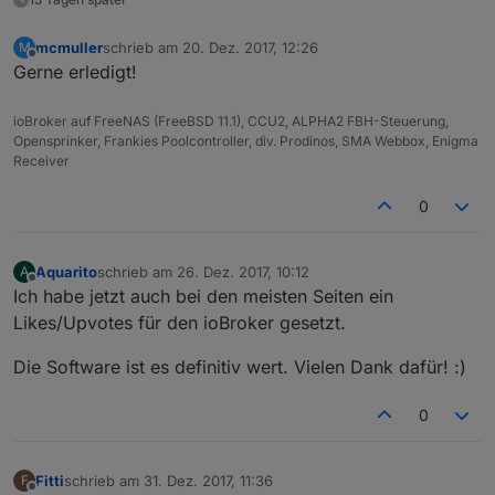
mcmuller
schrieb am
20. Dez. 2017, 12:26
M
zuletzt editiert von
Offline
Gerne erledigt!
ioBroker auf FreeNAS (FreeBSD 11.1), CCU2, ALPHA2 FBH-Steuerung,
Opensprinker, Frankies Poolcontroller, div. Prodinos, SMA Webbox, Enigma
Receiver
0
Aquarito
schrieb am
26. Dez. 2017, 10:12
A
zuletzt editiert von
Offline
Ich habe jetzt auch bei den meisten Seiten ein
Likes/Upvotes für den ioBroker gesetzt.
Die Software ist es definitiv wert. Vielen Dank dafür! :)
0
Fitti
schrieb am
31. Dez. 2017, 11:36
F
zuletzt editiert von