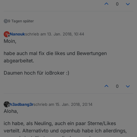
0
9 Tagen später
Nanouk
schrieb am
13. Jan. 2018, 10:44
N
zuletzt editiert von
Offline
Moin,
habe auch mal fix die likes und Bewertungen
abgearbeitet.
Daumen hoch für ioBroker :)
0
h3adbang3r
schrieb am
15. Jan. 2018, 20:14
zuletzt editiert von
Offline
Aloha,
ich habe, als Neuling, auch ein paar Sterne/Likes
verteilt. Alternativto und openhub habe ich allerdings,