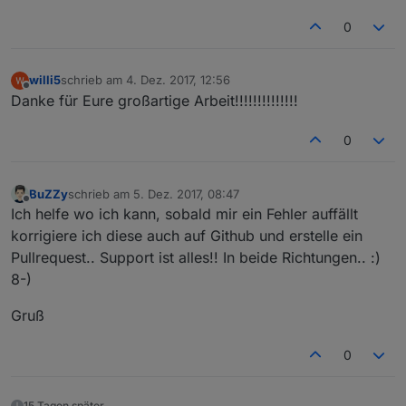
0
willi5
schrieb am
4. Dez. 2017, 12:56
zuletzt editiert von
Offline
Danke für Eure großartige Arbeit!!!!!!!!!!!!!!
0
BuZZy
schrieb am
5. Dez. 2017, 08:47
zuletzt editiert von
Offline
Ich helfe wo ich kann, sobald mir ein Fehler auffällt
korrigiere ich diese auch auf Github und erstelle ein
Pullrequest.. Support ist alles!! In beide Richtungen.. :)
8-)
Gruß
0
15 Tagen später