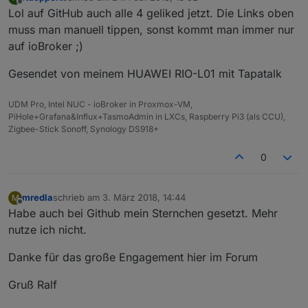
zuletzt editiert von
Offline
Lol auf GitHub auch alle 4 geliked jetzt. Die Links oben
muss man manuell tippen, sonst kommt man immer nur
auf ioBroker ;)
Gesendet von meinem HUAWEI RIO-L01 mit Tapatalk
UDM Pro, Intel NUC - ioBroker in Proxmox-VM,
PiHole+Grafana&Influx+TasmoAdmin in LXCs, Raspberry Pi3 (als CCU),
Zigbee-Stick Sonoff, Synology DS918+
0
mredla
schrieb am
3. März 2018, 14:44
M
zuletzt editiert von
Offline
Habe auch bei Github mein Sternchen gesetzt. Mehr
nutze ich nicht.
Danke für das große Engagement hier im Forum
Gruß Ralf