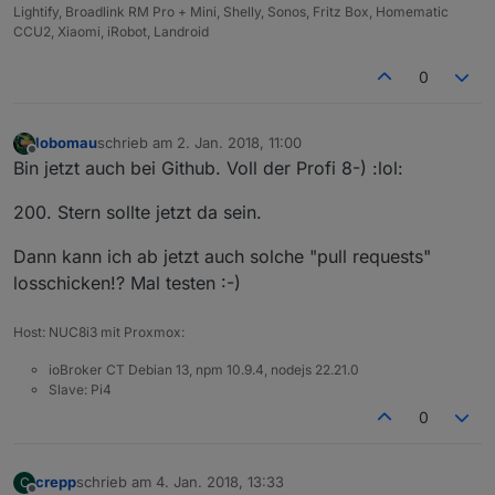
Lightify, Broadlink RM Pro + Mini, Shelly, Sonos, Fritz Box, Homematic
CCU2, Xiaomi, iRobot, Landroid
0
lobomau
schrieb am
2. Jan. 2018, 11:00
zuletzt editiert von
Offline
Bin jetzt auch bei Github. Voll der Profi 8-) :lol:
200. Stern sollte jetzt da sein.
Dann kann ich ab jetzt auch solche "pull requests"
losschicken!? Mal testen :-)
Host: NUC8i3 mit Proxmox:
ioBroker CT Debian 13, npm 10.9.4, nodejs 22.21.0
Slave: Pi4
0
crepp
schrieb am
4. Jan. 2018, 13:33
C
zuletzt editiert von