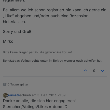
registrieren.
Bei allem wo ich schon registriert bin kann ich gerne ein
„Like“ abgeben und/oder auch eine Rezension
hinterlassen.
Sorry und Gruß
Mirko
Bitte keine Fragen per PN, die gehören ins Forum!
Benutzt das Voting rechts unten im Beitrag wenn er euch geholfen hat.
0
10 Tagen später
eumats
schrieb am
3. Dez. 2017, 21:39
zuletzt editiert von
Offline
Danke an alle, die sich hier engagieren!
Sternchen/Votings/Likes = done :D