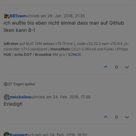
BBTown
schrieb am
28. Jan. 2018, 21:35
zuletzt editiert von
Offline
ich wußte bis eben nicht einmal dass man auf Github
liken kann 8-)
ioBroker
auf NUC (VM debian v13 (Trixie ), node v22.22.2 npm v10.9.4, js-
controller v7.1.1 jsonl/jsonl /
HomeMatic
CCU-2 (Wired und Funk) / Philips
HUE
/
echo.DOT
/
Broadlink
RM pro /
SONOS
0
27 Tagen später
zwickolino
schrieb am
24. Feb. 2018, 17:38
Z
zuletzt editiert von
Offline
Erledigt!
0
Kueppert
schrieb am
24. Feb. 2018, 18:52
K