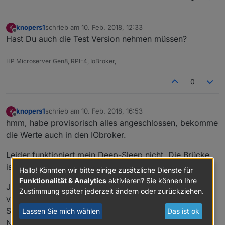
knopers1
schrieb am
10. Feb. 2018, 12:33
K
zuletzt editiert von
Offline
Hast Du auch die Test Version nehmen müssen?
HP Microserver Gen8, RPI-4, IoBroker,
0
knopers1
schrieb am
10. Feb. 2018, 16:53
K
zuletzt editiert von
Offline
hmm, habe provisorisch alles angeschlossen, bekomme
die Werte auch in den IObroker.
Leider funktioniert mein Deep-Sleep nicht. Die Brücke
ist gesetzt zwischen RST-D0.
Hallo! Könnten wir bitte einige zusätzliche Dienste für
Funktionalität & Analytics
aktivieren? Sie können Ihre
Jemand Idee weshalb es nicht geht? Habe ich etwas
Zustimmung später jederzeit ändern oder zurückziehen.
vergessen? Momentan bekommt die Schaltung die
Spannung über den micro-USB. Später kommt ein
Lassen Sie mich wählen
Das ist ok
Netzteil an 5V des Wemos.