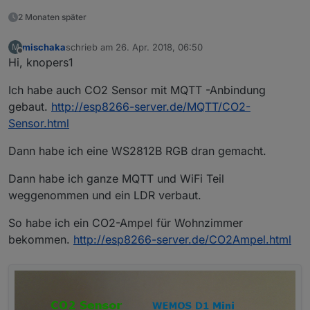
2 Monaten später
mischaka
schrieb am
26. Apr. 2018, 06:50
M
zuletzt editiert von
Offline
Hi, knopers1
Ich habe auch CO2 Sensor mit MQTT -Anbindung
gebaut.
http://esp8266-server.de/MQTT/CO2-
Sensor.html
Dann habe ich eine WS2812B RGB dran gemacht.
Dann habe ich ganze MQTT und WiFi Teil
weggenommen und ein LDR verbaut.
So habe ich ein CO2-Ampel für Wohnzimmer
bekommen.
http://esp8266-server.de/CO2Ampel.html