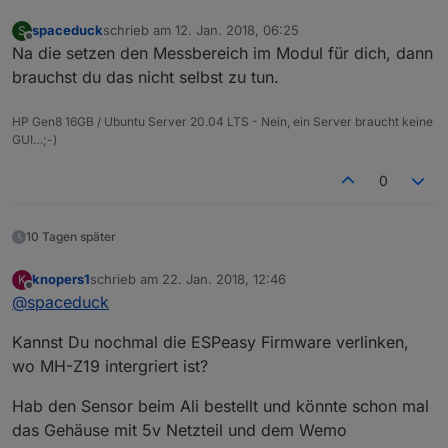
spaceduck
schrieb am
12. Jan. 2018, 06:25
S
zuletzt editiert von
Offline
Na die setzen den Messbereich im Modul für dich, dann
brauchst du das nicht selbst zu tun.
HP Gen8 16GB / Ubuntu Server 20.04 LTS - Nein, ein Server braucht keine
GUI…;-)
0
10 Tagen später
knopers1
schrieb am
22. Jan. 2018, 12:46
K
zuletzt editiert von
Offline
@
spaceduck
Kannst Du nochmal die ESPeasy Firmware verlinken,
wo MH-Z19 intergriert ist?
Hab den Sensor beim Ali bestellt und könnte schon mal
das Gehäuse mit 5v Netzteil und dem Wemo