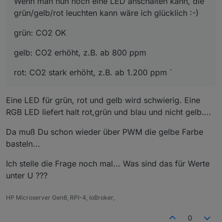
Wenn man nun noch eine LED anschalten kann, die
grün/gelb/rot leuchten kann wäre ich glücklich :-)
grün: CO2 OK
gelb: CO2 erhöht, z.B. ab 800 ppm
rot: CO2 stark erhöht, z.B. ab 1.200 ppm `
Eine LED für grün, rot und gelb wird schwierig. Eine
RGB LED liefert halt rot,grün und blau und nicht gelb….
Da muß Du schon wieder über PWM die gelbe Farbe
basteln...
Ich stelle die Frage noch mal... Was sind das für Werte
unter U ???
HP Microserver Gen8, RPI-4, IoBroker,
0