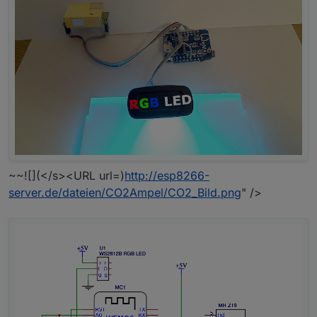
~~![](</s><URL url=)
http://esp8266-
server.de/dateien/CO2Ampel/CO2_Bild.png
" />