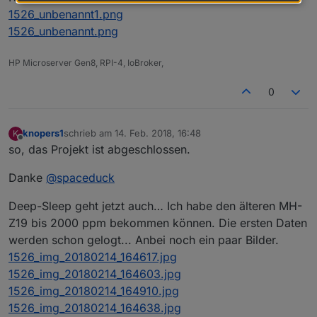
1526_unbenannt1.png
1526_unbenannt.png
HP Microserver Gen8, RPI-4, IoBroker,
0
knopers1
schrieb am
14. Feb. 2018, 16:48
K
zuletzt editiert von
Offline
so, das Projekt ist abgeschlossen.
Danke
@
spaceduck
Deep-Sleep geht jetzt auch… Ich habe den älteren MH-
Z19 bis 2000 ppm bekommen können. Die ersten Daten
werden schon gelogt... Anbei noch ein paar Bilder.
1526_img_20180214_164617.jpg
1526_img_20180214_164603.jpg
1526_img_20180214_164910.jpg
1526_img_20180214_164638.jpg