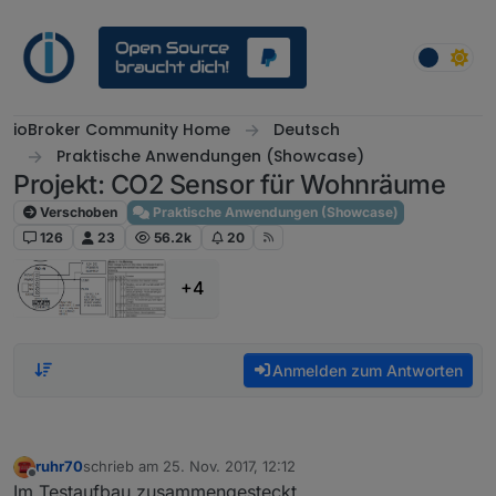
Weiter zum Inhalt
ioBroker Community Home
Deutsch
Praktische Anwendungen (Showcase)
Projekt: CO2 Sensor für Wohnräume
Verschoben
Praktische Anwendungen (Showcase)
126
23
56.2k
20
+4
Anmelden zum Antworten
ruhr70
schrieb am
25. Nov. 2017, 12:12
zuletzt editiert von
Offline
Im Testaufbau zusammengesteckt.