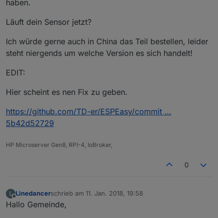
haben.
Läuft dein Sensor jetzt?
Ich würde gerne auch in China das Teil bestellen, leider
steht niergends um welche Version es sich handelt!
EDIT:
Hier scheint es nen Fix zu geben.
https://github.com/TD-er/ESPEasy/commit …
5b42d52729
HP Microserver Gen8, RPI-4, IoBroker,
0
Linedancer
schrieb am
11. Jan. 2018, 19:58
L
zuletzt editiert von
Offline
Hallo Gemeinde,