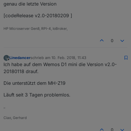
genau die letzte Version
[codeRelease v2.0-20180209 ]
HP Microserver Gen8, RPI-4, IoBroker,
0
Linedancer
schrieb am
10. Feb. 2018, 11:43
L
zuletzt editiert von
Offline
Ich habe auf dem Wemos D1 mini die Version v2.0-
20180118 drauf.
Die unterstützt dem MH-Z19
Läuft seit 3 Tagen problemlos.
–
Ciao, Gerhard
0