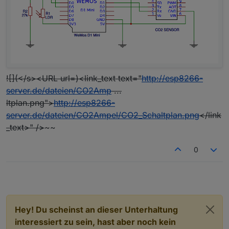
![](</s><URL url=)<link_text text="
http://esp8266-
server.de/dateien/CO2Amp
...
ltplan.png">
http://esp8266-
server.de/dateien/CO2Ampel/CO2_Schaltplan.png
</link
_text>" />
~~
0
Hey! Du scheinst an dieser Unterhaltung
interessiert zu sein, hast aber noch kein