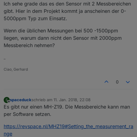
Ich sehe grade das es den Sensor mit 2 Messbereichen
gibt. Hier in dem Projekt kommt ja anscheinen der 0-
5000ppm Typ zum Einsatz.
Wenn die üblichen Messungen bei 500 -1500ppm
liegen, warum dann nicht den Sensor mit 2000ppm
Messbereich nehmen?
–
Ciao, Gerhard
0
spaceduck
schrieb am
11. Jan. 2018, 22:08
S
zuletzt editiert von
Offline
Es gibt nur einen MH-Z19. Die Messbereiche kann man
per Software setzen.
https://revspace.nl/MHZ19#Setting_the_measurement_ra
nge