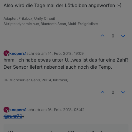
Also wird die Tage mal der Lötkolben angeworfen :-)
Adapter: Fritzbox, Unify Circuit
Skripte: dynamic hue, Bluetooth Scan, Multi-Ereignisliste
0
knopers1
schrieb am
14. Feb. 2018, 19:09
K
zuletzt editiert von
Offline
hmm, ich habe etwas unter U…was ist das für eine Zahl?
Der Sensor liefert nebenbei auch noch die Temp.
HP Microserver Gen8, RPI-4, IoBroker,
0
knopers1
schrieb am
16. Feb. 2018, 05:42
K
zuletzt editiert von
Offline
@
ruhr70
: