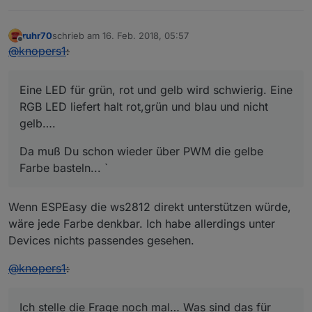
ruhr70
schrieb am
16. Feb. 2018, 05:57
zuletzt editiert von
Offline
@
knopers1
:
Eine LED für grün, rot und gelb wird schwierig. Eine
RGB LED liefert halt rot,grün und blau und nicht
gelb….
Da muß Du schon wieder über PWM die gelbe
Farbe basteln... `
Wenn ESPEasy die ws2812 direkt unterstützen würde,
wäre jede Farbe denkbar. Ich habe allerdings unter
Devices nichts passendes gesehen.
@
knopers1
:
Ich stelle die Frage noch mal… Was sind das für