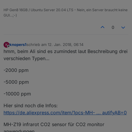
HP Gen8 16GB / Ubuntu Server 20.04 LTS - Nein, ein Server braucht keine
GUI…;-)
0
knopers1
schrieb am
12. Jan. 2018, 06:14
K
zuletzt editiert von
Offline
hmm, beim Ali sind es zumindest laut Beschreibung drei
verschieden Typen…
-2000 ppm
-5000 ppm
-10000 ppm
Hier sind noch die Infos:
https://de.aliexpress.com/item/1pcs-MH- ... autifyAB=0
MH-Z19 infrarot CO2 sensor für CO2 monitor
anwendungen.