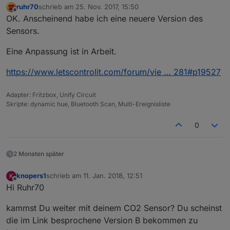
ruhr70
schrieb am
25. Nov. 2017, 15:50
zuletzt editiert von
Offline
OK. Anscheinend habe ich eine neuere Version des
Sensors.
Eine Anpassung ist in Arbeit.
https://www.letscontrolit.com/forum/vie … 281#p19527
Adapter: Fritzbox, Unify Circuit
Skripte: dynamic hue, Bluetooth Scan, Multi-Ereignisliste
0
2 Monaten später
knopers1
schrieb am
11. Jan. 2018, 12:51
K
zuletzt editiert von
Offline
Hi Ruhr70
kammst Du weiter mit deinem CO2 Sensor? Du scheinst
die im Link besprochene Version B bekommen zu