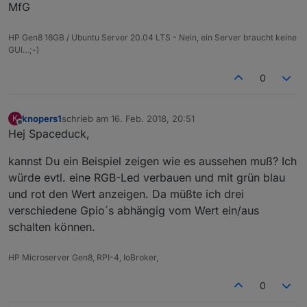
MfG
HP Gen8 16GB / Ubuntu Server 20.04 LTS - Nein, ein Server braucht keine
GUI…;-)
0
knopers1
schrieb am
16. Feb. 2018, 20:51
K
zuletzt editiert von
Offline
Hej Spaceduck,
kannst Du ein Beispiel zeigen wie es aussehen muß? Ich
würde evtl. eine RGB-Led verbauen und mit grün blau
und rot den Wert anzeigen. Da müßte ich drei
verschiedene Gpio´s abhängig vom Wert ein/aus
schalten können.
HP Microserver Gen8, RPI-4, IoBroker,
0