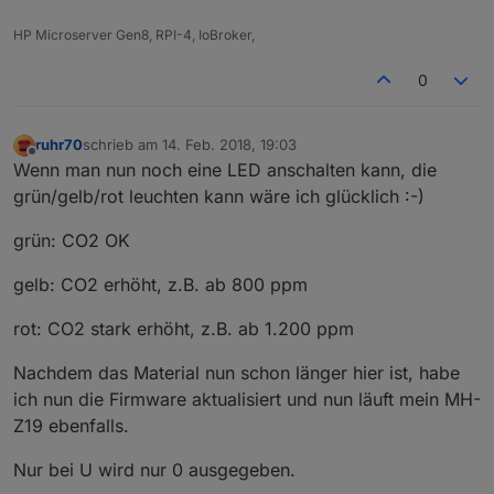
HP Microserver Gen8, RPI-4, IoBroker,
0
ruhr70
schrieb am
14. Feb. 2018, 19:03
zuletzt editiert von
Offline
Wenn man nun noch eine LED anschalten kann, die
grün/gelb/rot leuchten kann wäre ich glücklich :-)
grün: CO2 OK
gelb: CO2 erhöht, z.B. ab 800 ppm
rot: CO2 stark erhöht, z.B. ab 1.200 ppm
Nachdem das Material nun schon länger hier ist, habe
ich nun die Firmware aktualisiert und nun läuft mein MH-
Z19 ebenfalls.
Nur bei U wird nur 0 ausgegeben.