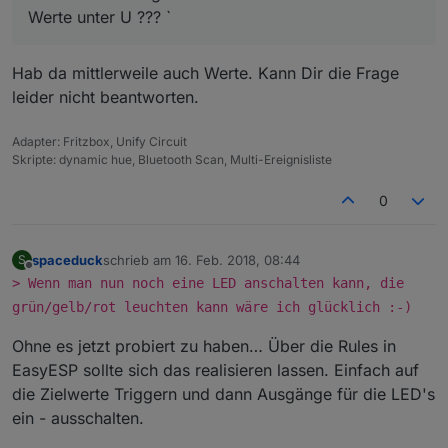
Werte unter U ??? `
Hab da mittlerweile auch Werte. Kann Dir die Frage
leider nicht beantworten.
Adapter: Fritzbox, Unify Circuit
Skripte: dynamic hue, Bluetooth Scan, Multi-Ereignisliste
0
spaceduck
schrieb am
16. Feb. 2018, 08:44
S
zuletzt editiert von
Offline
> Wenn man nun noch eine LED anschalten kann, die
grün/gelb/rot leuchten kann wäre ich glücklich :-)
Ohne es jetzt probiert zu haben… Über die Rules in
EasyESP sollte sich das realisieren lassen. Einfach auf
die Zielwerte Triggern und dann Ausgänge für die LED's
ein - ausschalten.