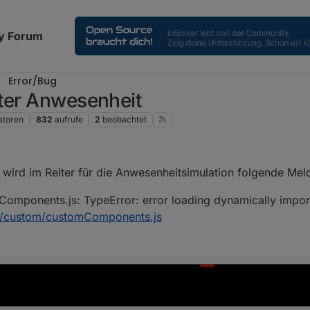
y Forum
Error/Bug
iter Anwesenheit
toren
832
aufrufe
2
beobachtet
uni 2026, 11:48
wird im Reiter für die Anwesenheitsimulation folgende Mel
omponents.js: TypeError: error loading dynamically impo
rm/custom/customComponents.js