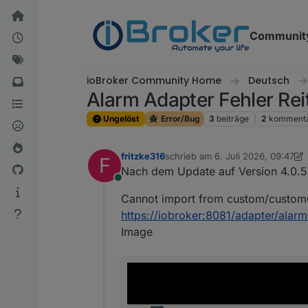
Weiter zum Inhalt
Communit
ioBroker Community Home
Deutsch
Alarm Adapter Fehler Re
Ungelöst
Error/Bug
3
beiträge
2
kommenta
fritzke316
schrieb am
6. Juli 2026, 09:47
F
zuletzt editiert von fritzke316
7. J
Nach dem Update auf Version 4.0.5 
Online
Cannot import from custom/customC
https://iobroker:8081/adapter/ala
Image