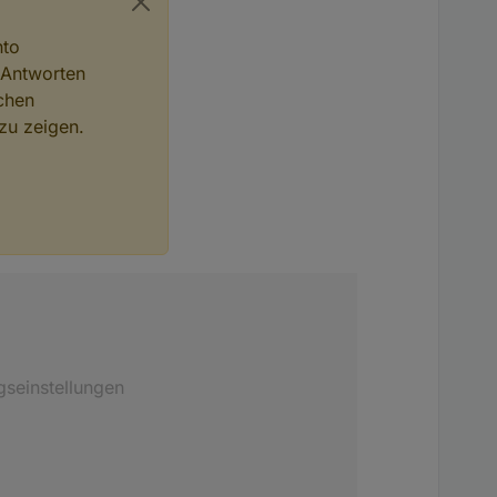
nto
 Antworten
chen
zu zeigen.
gseinstellungen