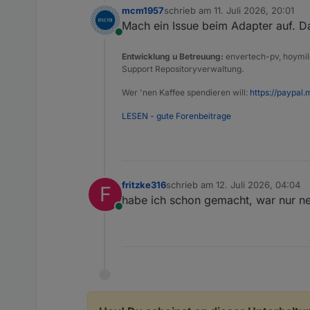
mcm1957
schrieb am
11. Juli 2026, 20:01
zuletzt editiert von
Mach ein Issue beim Adapter auf. D
Online
Entwicklung u Betreuung:
envertech-pv, hoymile
Support Repositoryverwaltung.
Wer 'nen Kaffee spendieren will:
https://paypal.
LESEN - gute Forenbeitrage
fritzke316
schrieb am
12. Juli 2026, 04:04
F
zuletzt editiert von
habe ich schon gemacht, war nur neu
Online