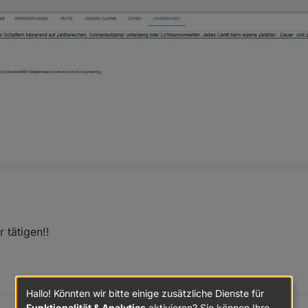
 tätigen!!
Hallo! Könnten wir bitte einige zusätzliche Dienste für
Funktionalität & Analytics
aktivieren? Sie können Ihre