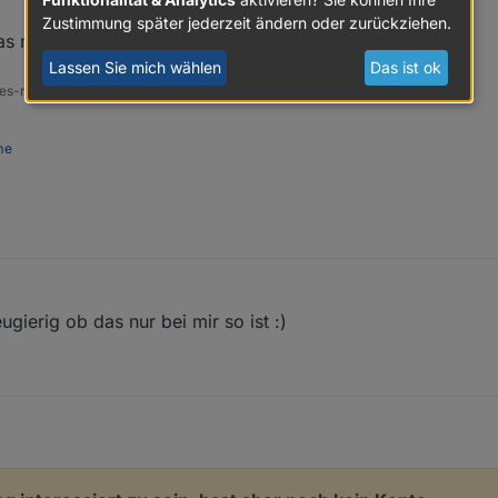
Zustimmung später jederzeit ändern oder zurückziehen.
as muss sich der Dev ansehen.
Lassen Sie mich wählen
Das ist ok
s-ms, ns-client, pid, snmp Adapter;
me
gierig ob das nur bei mir so ist :)