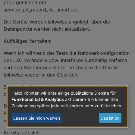
prop.get timed out
service.get_record_list timed out
Die Geräte werden teilweise angelegt, aber die
Datenpunkte werden nicht aktualisiert.
Auffälliges Verhalten:
Wenn ich während der Tests die Netzwerkkonfiguration
des LXC verändere bzw. Interfaces kurzzeitig entferne
und den Adapter neu starte, erscheinen die Geräte
teilweise wieder in den Objekten.
Sobald der Adapter jedoch erneut gestartet wird, treten
Hallo! Könnten wir bitte einige zusätzliche Dienste für
die gleichen Timeouts wieder auf.
Funktionalität & Analytics
aktivieren? Sie können Ihre
Dadurch habe ich den Verdacht, dass es eventuell ein
Zustimmung später jederzeit ändern oder zurückziehen.
Problem mit der Interface-Auswahl bzw. Discovery bei
Lassen Sie mich wählen
Das ist ok
mehreren aktiven Netzwerkschnittstellen geben könnte.
Bereits getestet: