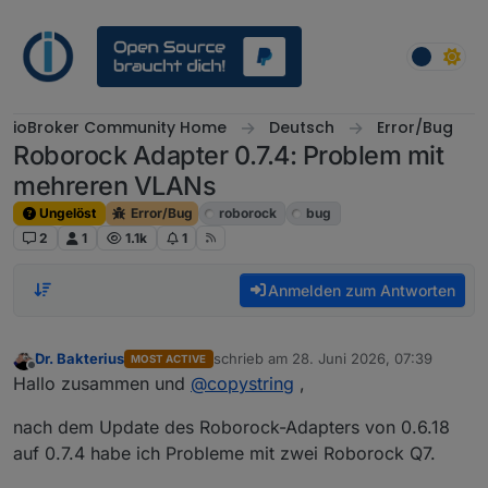
Weiter zum Inhalt
ioBroker Community Home
Deutsch
Error/Bug
Roborock Adapter 0.7.4: Problem mit
mehreren VLANs
Ungelöst
Error/Bug
roborock
bug
2
1
1.1k
1
Anmelden zum Antworten
Dr. Bakterius
schrieb am
28. Juni 2026, 07:39
MOST ACTIVE
zuletzt editiert von
Offline
Hallo zusammen und
@
copystring
,
nach dem Update des Roborock-Adapters von 0.6.18
auf 0.7.4 habe ich Probleme mit zwei Roborock Q7.