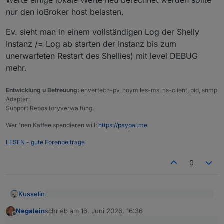
nur den ioBroker host belasten.
Ev. sieht man in einem vollständigen Log der Shelly
Instanz /= Log ab starten der Instanz bis zum
unerwarteten Restart des Shellies) mit level DEBUG
mehr.
Entwicklung u Betreuung:
envertech-pv, hoymiles-ms, ns-client, pid, snmp
Adapter;
Support Repositoryverwaltung.
Wer 'nen Kaffee spendieren will:
https://paypal.me
LESEN - gute Forenbeitrage
0
Kusselin
@
Homoran
sagte
:
Negalein
schrieb am
16. Juni 2026, 16:36
zuletzt editiert von
Offline
Das ist aber nicht schlimm...das hat nichts mit dem zu