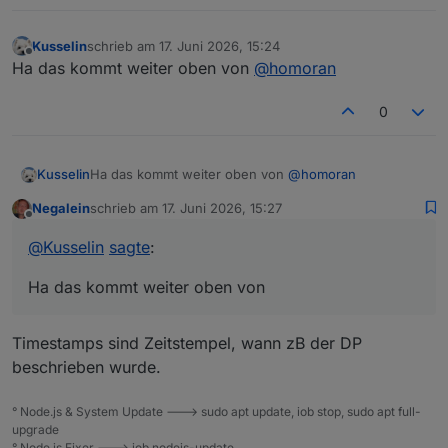
Kusselin
schrieb am
17. Juni 2026, 15:24
zuletzt editiert von
Offline
Ha das kommt weiter oben von
@
homoran
0
Kusselin
Ha das kommt weiter oben von
@
homoran
Negalein
schrieb am
17. Juni 2026, 15:27
zuletzt editiert von
Offline
@
Kusselin
sagte
:
Ha das kommt weiter oben von
Timestamps sind Zeitstempel, wann zB der DP
beschrieben wurde.
° Node.js & System Update ---> sudo apt update, iob stop, sudo apt full-
upgrade
° Node.js Fixer ---> iob nodejs-update