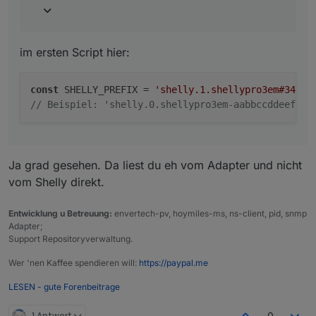
Könnt Ihr Experts da was erkennen, ob da
was zu oft abgerufen wird??
im ersten Script hier:
In welchem Script liest du daten vom Shelly?
const
 SHELLY_PREFIX = 
'shelly.1.shellypro3em#34987
// Beispiel: 'shelly.0.shellypro3em-aabbccddeeff'
Ja grad gesehen. Da liest du eh vom Adapter und nicht
vom Shelly direkt.
Entwicklung u Betreuung:
envertech-pv, hoymiles-ms, ns-client, pid, snmp
Adapter;
Support Repositoryverwaltung.
Wer 'nen Kaffee spendieren will:
https://paypal.me
LESEN - gute Forenbeitrage
1 Antwort
0