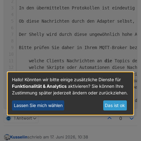
In den übermittelten Protokollen ist eindeutig e
Ob diese Nachrichten durch den Adapter selbst, e
Der Shelly wird durch diese ungewöhnlich hohe An
Bitte prüfen Sie daher in Ihrem MQTT-Broker bezi
    welche Clients Nachrichten an 
die
 Topics des
    welche Skripte oder Automationen diese Nachr
    ob mehrere Adapter oder Instanzen gleichzeit
Hallo! Könnten wir bitte einige zusätzliche Dienste für
    welche Polling (Abfrage) Intervalle konfigur
Funktionalität & Analytics
aktivieren? Sie können Ihre
    und ob sich 
die
 Nachrichtenrate nach dem Dea
Zustimmung später jederzeit ändern oder zurückziehen.
Da 
die
 Ursache nach aktuellem Stand außerhalb de
Lassen Sie mich wählen
Das ist ok
1 Antwort
0
Kusselin
schrieb am
17. Juni 2026, 10:38
zuletzt editiert von