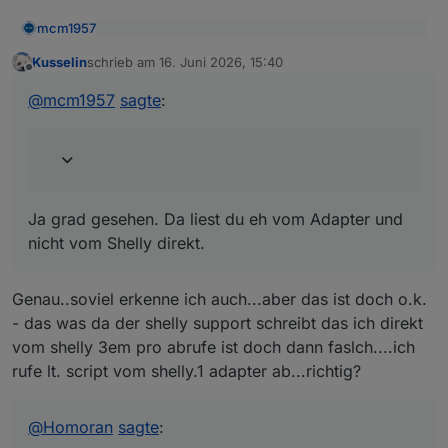
State pro Tag ists nicht so kritisch - aber wenn
mcm1957
deien KI auch z.B. stündliche Werte so anlegt
@
Kusselin
sagte
:
dann wird dir dein System in die Knie gehn....
Kusselin
schrieb am
16. Juni 2026, 15:40
zuletzt editiert von
Offline
Ja grad gesehen. Da liest du eh vom Adapter und
@
mcm1957
sagte
:
nicht vom Shelly direkt.
@
mcm1957
sagte
:
@
Kusselin
sagte
:
Könnt Ihr Experts da was erkennen,
Ja grad gesehen. Da liest du eh vom Adapter und
ob da was zu oft abgerufen wird??
nicht vom Shelly direkt.
In welchem Script liest du daten vom
Genau..soviel erkenne ich auch...aber das ist doch o.k.
Shelly?
- das was da der shelly support schreibt das ich direkt
vom shelly 3em pro abrufe ist doch dann faslch....ich
im ersten Script hier:
rufe lt. script vom shelly.1 adapter ab...richtig?
const SHELLY_PREFIX = 'shelly.1.shellypro3
@
Homoran
sagte
: