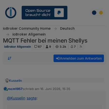
Weiter zum Inhalt
ioBroker Community Home
Deutsch
ioBroker Allgemein
MQTT Fehler bei meinen Shellys
ioBroker Allgemein
67
9
3.2k
7
Anmelden zum Antworten
Kusselin
@
mcm1957
sagte
:
mcm1957
schrieb am
16. Juni 2026, 15:35
zuletzt editiert von
Online
im ersten Script hier:
@
Kusselin
sagte
:
@
Kusselin
sagte
:
const SHELLY_PREFIX = 'shelly.1.shellypro3em#