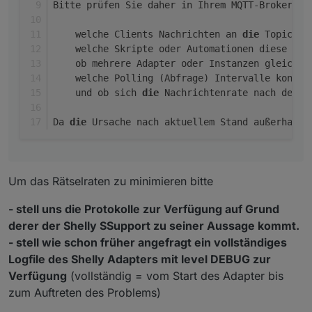
Bitte prüfen Sie daher in Ihrem MQTT-Broker be
    welche Clients Nachrichten an 
die
 Topics d
    welche Skripte oder Automationen diese Nac
    ob mehrere Adapter oder Instanzen gleichze
    welche Polling (Abfrage) Intervalle konfig
    und ob sich 
die
 Nachrichtenrate nach dem D
Da 
die
 Ursache nach aktuellem Stand außerhalb 
Um das Rätselraten zu minimieren bitte
- stell uns die Protokolle zur Verfügung auf Grund
derer der Shelly SSupport zu seiner Aussage kommt.
- stell wie schon früher angefragt ein vollständiges
Logfile des Shelly Adapters mit level DEBUG zur
Verfügung
(vollständig = vom Start des Adapter bis
zum Auftreten des Problems)