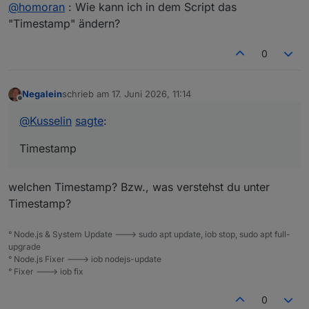
Offline
@
homoran
: Wie kann ich in dem Script das
"Timestamp" ändern?
0
Negalein
schrieb am
17. Juni 2026, 11:14
zuletzt editiert von
Offline
@
Kusselin
sagte
:
Timestamp
welchen Timestamp? Bzw., was verstehst du unter
Timestamp?
° Node.js & System Update ---> sudo apt update, iob stop, sudo apt full-
upgrade
° Node.js Fixer ---> iob nodejs-update
° Fixer ---> iob fix
0