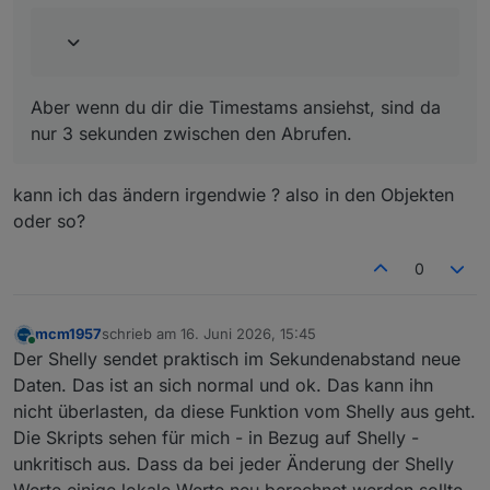
Aber wenn du dir die Timestams ansiehst, sind da
nur 3 sekunden zwischen den Abrufen.
kann ich das ändern irgendwie ? also in den Objekten
oder so?
0
mcm1957
schrieb am
16. Juni 2026, 15:45
zuletzt editiert von
Online
Der Shelly sendet praktisch im Sekundenabstand neue
Daten. Das ist an sich normal und ok. Das kann ihn
nicht überlasten, da diese Funktion vom Shelly aus geht.
Die Skripts sehen für mich - in Bezug auf Shelly -
unkritisch aus. Dass da bei jeder Änderung der Shelly
Werte einige lokale Werte neu berechnet werden sollte