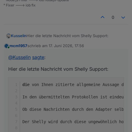
° Fixer ---> iob fix
0
Hier die letzte Nachricht vom Shelly Support:
Kusselin
mcm1957
schrieb am
17. Juni 2026, 17:56
die von Ihnen zitierte allgemeine Aussage des
zuletzt editiert von
Online
@
Kusselin
sagte
:
In den übermittelten Protokollen ist eindeut
Hier die letzte Nachricht vom Shelly Support:
Ob diese Nachrichten durch den Adapter selbs
Der Shelly wird durch diese ungewöhnlich hoh
die
 von Ihnen zitierte allgemeine Aussage des 
Bitte prüfen Sie daher in Ihrem MQTT-Broker b
In den übermittelten Protokollen ist eindeutig
    welche Clients Nachrichten an die Topics 
    welche Skripte oder Automationen diese Na
Ob diese Nachrichten durch den Adapter selbst,
    ob mehrere Adapter oder Instanzen gleichz
    welche Polling (Abfrage) Intervalle konfi
Der Shelly wird durch diese ungewöhnlich hohe 
    und ob sich die Nachrichtenrate nach dem 