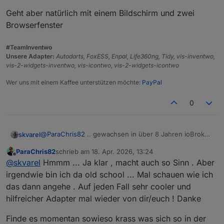
Geht aber natürlich mit einem Bildschirm und zwei
Browserfenster
#TeamInventwo
Unsere Adapter:
Autodarts, FoxESS, Enpal, Life360ng, Tidy, vis-inventwo,
vis-2-widgets-inventwo, vis-icontwo, vis-2-widgets-icontwo
Wer uns mit einem Kaffee unterstützen möchte:
PayPal
0
@
ParaChris82
.. gewachsen in über 8 Jahren ioBroker.
skvarel
Da kommt was zusammen.
ParaChris82
schrieb am
18. Apr. 2026, 13:24
Ich habe mir ein Widget in eine leere View gepackt und
zuletzt editiert von
Offline
@
skvarel
Hmmm ... Ja klar , macht auch so Sinn . Aber
kann so die Liste ständig aktualisieren und lösche auf
einem zweiten Bildschirm die Datenpunkte.
Geht aber natürlich mit einem Bildschirm und zwei
irgendwie bin ich da old school ... Mal schauen wie ich
Browserfenster
das dann angehe . Auf jeden Fall sehr cooler und
hilfreicher Adapter mal wieder von dir/euch ! Danke
Finde es momentan sowieso krass was sich so in der