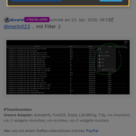
1
skvarel
schrieb am
23. Apr. 2026, 06:51
DEVELOPER
zuletzt editiert von skvarel
Offline
@
merlin123
.. mit Filter :)
#TeamInventwo
Unsere Adapter:
Autodarts, FoxESS, Enpal, Life360ng, Tidy, vis-inventwo,
vis-2-widgets-inventwo, vis-icontwo, vis-2-widgets-icontwo
Wer uns mit einem Kaffee unterstützen möchte:
PayPal