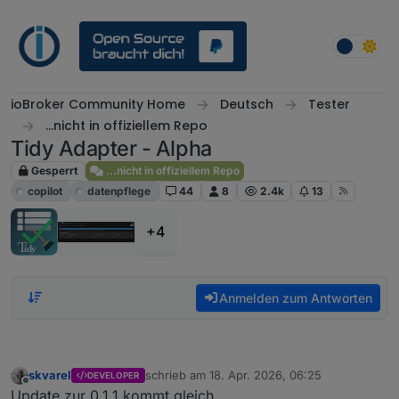
Weiter zum Inhalt
ioBroker Community Home
Deutsch
Tester
...nicht in offiziellem Repo
Tidy Adapter - Alpha
Gesperrt
...nicht in offiziellem Repo
copilot
datenpflege
44
8
2.4k
13
+4
Anmelden zum Antworten
skvarel
schrieb am
18. Apr. 2026, 06:25
DEVELOPER
zuletzt editiert von
Offline
Update zur 0.1.1 kommt gleich.