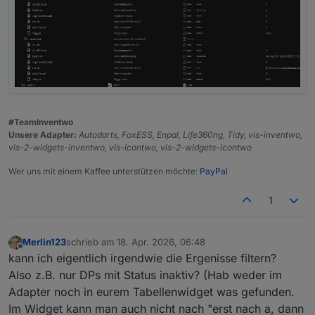
#TeamInventwo
Unsere Adapter:
Autodarts, FoxESS, Enpal, Life360ng, Tidy, vis-inventwo,
vis-2-widgets-inventwo, vis-icontwo, vis-2-widgets-icontwo
Wer uns mit einem Kaffee unterstützen möchte:
PayPal
1
Merlin123
schrieb am
18. Apr. 2026, 06:48
zuletzt editiert von
Offline
kann ich eigentlich irgendwie die Ergenisse filtern?
Also z.B. nur DPs mit Status inaktiv? (Hab weder im
Adapter noch in eurem Tabellenwidget was gefunden.
Im Widget kann man auch nicht nach "erst nach a, dann