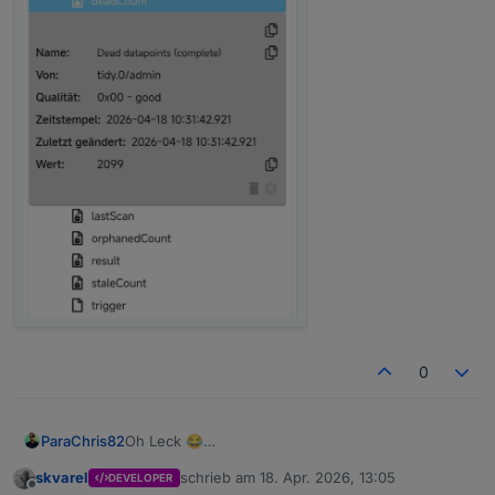
0
ParaChris82
Oh Leck 😂
skvarel
schrieb am
18. Apr. 2026, 13:05
DEVELOPER
zuletzt editiert von
Offline