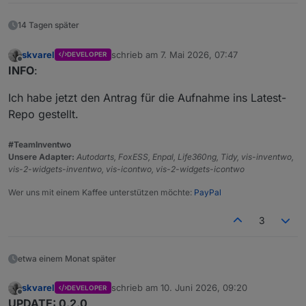
14 Tagen später
skvarel
schrieb am
7. Mai 2026, 07:47
DEVELOPER
zuletzt editiert von
Offline
INFO
:
Ich habe jetzt den Antrag für die Aufnahme ins Latest-
Repo gestellt.
#TeamInventwo
Unsere Adapter:
Autodarts, FoxESS, Enpal, Life360ng, Tidy, vis-inventwo,
vis-2-widgets-inventwo, vis-icontwo, vis-2-widgets-icontwo
Wer uns mit einem Kaffee unterstützen möchte:
PayPal
3
etwa einem Monat später
skvarel
schrieb am
10. Juni 2026, 09:20
DEVELOPER
zuletzt editiert von
Offline
UPDATE: 0.2.0