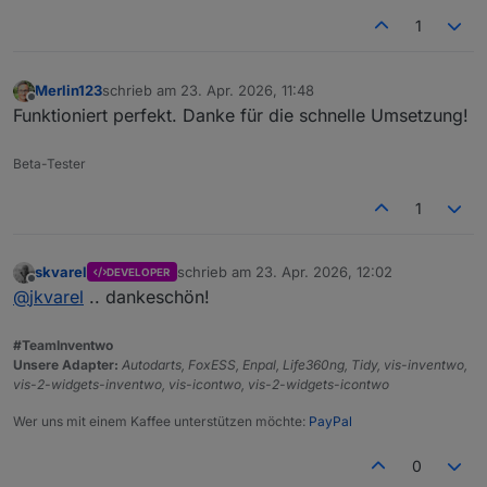
1
Merlin123
schrieb am
23. Apr. 2026, 11:48
zuletzt editiert von
Offline
Funktioniert perfekt. Danke für die schnelle Umsetzung!
Beta-Tester
1
skvarel
schrieb am
23. Apr. 2026, 12:02
DEVELOPER
zuletzt editiert von
Offline
@
jkvarel
.. dankeschön!
#TeamInventwo
Unsere Adapter:
Autodarts, FoxESS, Enpal, Life360ng, Tidy, vis-inventwo,
vis-2-widgets-inventwo, vis-icontwo, vis-2-widgets-icontwo
Wer uns mit einem Kaffee unterstützen möchte:
PayPal
0