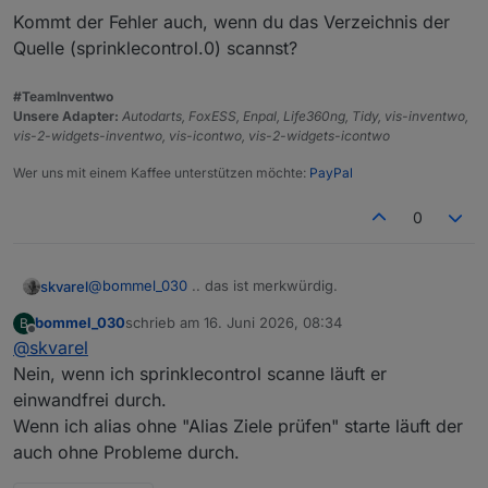
Datenpunkte haben property "state".
Kommt der Fehler auch, wenn du das Verzeichnis der
2.) Es gibt es 'Ausnahmen', die man beim Scannen
ausschließen möchte
Quelle (sprinklecontrol.0) scannst?
Spoiler
#TeamInventwo
Unsere Adapter:
Autodarts, FoxESS, Enpal, Life360ng, Tidy, vis-inventwo,
vis-2-widgets-inventwo, vis-icontwo, vis-2-widgets-icontwo
Wer uns mit einem Kaffee unterstützen möchte:
PayPal
0
Auch hier mit Picker. Allerdings nur auf Datenpunkte.
@
bommel_030
.. das ist merkwürdig.
skvarel
Wenn man ganze Verzeichnisse ausschließen möchte,
dann bitte den Pfad händisch anpassen
bommel_030
schrieb am
16. Juni 2026, 08:34
B
Kommt der Fehler auch, wenn du das Verzeichnis der
zuletzt editiert von
Offline
@
skvarel
Quelle (sprinklecontrol.0) scannst?
Nein, wenn ich sprinklecontrol scanne läuft er
einwandfrei durch.
Wenn ich alias ohne "Alias Ziele prüfen" starte läuft der
auch ohne Probleme durch.