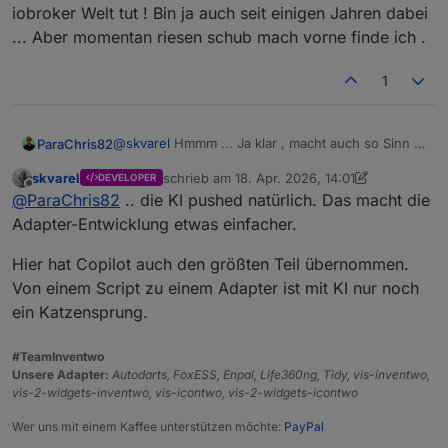
iobroker Welt tut ! Bin ja auch seit einigen Jahren dabei
... Aber momentan riesen schub mach vorne finde ich .
1
@
skvarel
Hmmm ... Ja klar , macht auch so Sinn .
ParaChris82
Aber irgendwie bin ich da old school ... Mal
skvarel
schrieb am
18. Apr. 2026, 14:01
DEVELOPER
schauen wie ich das dann angehe . Auf jeden Fall
Finde es momentan sowieso krass was sich so in
zuletzt editiert von skvarel
Offline
@
ParaChris82
.. die KI pushed natürlich. Das macht die
sehr cooler und hilfreicher Adapter mal wieder
der iobroker Welt tut ! Bin ja auch seit einigen
von dir/euch ! Danke
Jahren dabei ... Aber momentan riesen schub
Adapter-Entwicklung etwas einfacher.
mach vorne finde ich .
Hier hat Copilot auch den größten Teil übernommen.
Von einem Script zu einem Adapter ist mit KI nur noch
ein Katzensprung.
#TeamInventwo
Unsere Adapter:
Autodarts, FoxESS, Enpal, Life360ng, Tidy, vis-inventwo,
vis-2-widgets-inventwo, vis-icontwo, vis-2-widgets-icontwo
Wer uns mit einem Kaffee unterstützen möchte:
PayPal