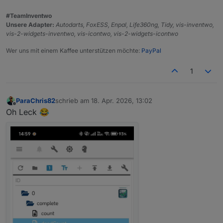
#TeamInventwo
Unsere Adapter:
Autodarts, FoxESS, Enpal, Life360ng, Tidy, vis-inventwo,
vis-2-widgets-inventwo, vis-icontwo, vis-2-widgets-icontwo
Wer uns mit einem Kaffee unterstützen möchte:
PayPal
1
ParaChris82
schrieb am
18. Apr. 2026, 13:02
zuletzt editiert von
Offline
Oh Leck 😂