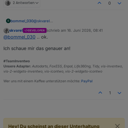
2 Antworten
0
In den Adapterobjekten wird auch angezeigt, wie viel
Datenpunkte man ausgeschlossen hat.
(Eine Auflistung
der ausgeschlossenen Datenpunkte könnte man später
bommel_030
@
skvarel
B
nochmal einbauen)
Nein, wenn ich sprinklecontrol scanne läuft er
skvarel
schrieb am
16. Juni 2026, 08:41
DEVELOPER
einwandfrei durch.
zuletzt editiert von
Offline
@
bommel_030
.. ok.
Wenn ich alias ohne "Alias Ziele prüfen" starte
läuft der auch ohne Probleme durch.
Ich schaue mir das genauer an!
#TeamInventwo
Unsere Adapter:
Autodarts, FoxESS, Enpal, Life360ng, Tidy, vis-inventwo,
vis-2-widgets-inventwo, vis-icontwo, vis-2-widgets-icontwo
Wer uns mit einem Kaffee unterstützen möchte:
PayPal
1
Hey! Du scheinst an dieser Unterhaltung