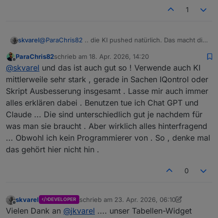
1
@
ParaChris82
.. die KI pushed natürlich. Das macht die
skvarel
Adapter-Entwicklung etwas einfacher.
ParaChris82
schrieb am
18. Apr. 2026, 14:20
Hier hat Copilot auch den größten Teil übernommen.
zuletzt editiert von
Offline
@
skvarel
und das ist auch gut so ! Verwende auch KI
Von einem Script zu einem Adapter ist mit KI nur noch
ein Katzensprung.
mittlerweile sehr stark , gerade in Sachen IQontrol oder
Skript Ausbesserung insgesamt . Lasse mir auch immer
alles erklären dabei . Benutzen tue ich Chat GPT und
Claude ... Die sind unterschiedlich gut je nachdem für
was man sie braucht . Aber wirklich alles hinterfragend
... Obwohl ich kein Programmierer von . So , denke mal
das gehört hier nicht hin .
0
skvarel
schrieb am
23. Apr. 2026, 06:10
DEVELOPER
zuletzt editiert von skvarel
Offline
Vielen Dank an
@
jkvarel
.... unser Tabellen-Widget