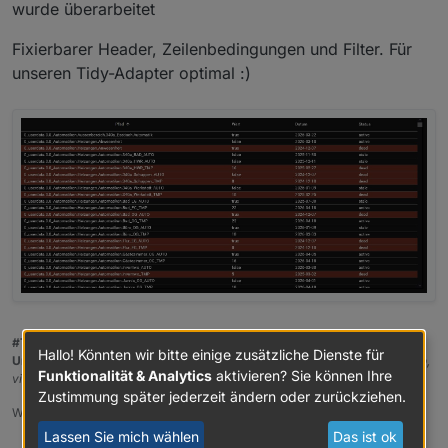
wurde überarbeitet
Fixierbarer Header, Zeilenbedingungen und Filter. Für
unseren Tidy-Adapter optimal :)
#TeamInventwo
Hallo! Könnten wir bitte einige zusätzliche Dienste für
Unsere Adapter:
Autodarts, FoxESS, Enpal, Life360ng, Tidy, vis-inventwo,
Funktionalität & Analytics
aktivieren? Sie können Ihre
vis-2-widgets-inventwo, vis-icontwo, vis-2-widgets-icontwo
Zustimmung später jederzeit ändern oder zurückziehen.
Wer uns mit einem Kaffee unterstützen möchte:
PayPal
Lassen Sie mich wählen
Das ist ok