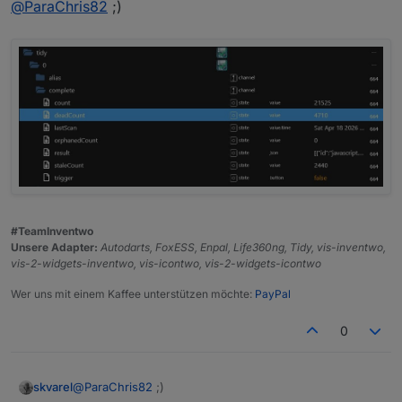
@
ParaChris82
;)
#TeamInventwo
Unsere Adapter:
Autodarts, FoxESS, Enpal, Life360ng, Tidy, vis-inventwo,
vis-2-widgets-inventwo, vis-icontwo, vis-2-widgets-icontwo
Wer uns mit einem Kaffee unterstützen möchte:
PayPal
0
@
ParaChris82
;)
skvarel