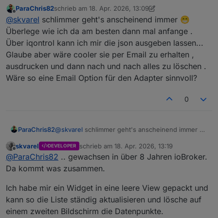
ParaChris82
schrieb am
18. Apr. 2026, 13:09
zuletzt editiert von ParaChris82
Offline
@
skvarel
schlimmer geht's anscheinend immer 😁
Überlege wie ich da am besten dann mal anfange .
Über iqontrol kann ich mir die json ausgeben lassen...
Glaube aber wäre cooler sie per Email zu erhalten ,
ausdrucken und dann nach und nach alles zu löschen .
Wäre so eine Email Option für den Adapter sinnvoll?
0
ParaChris82
@
skvarel
schlimmer geht's anscheinend immer 😁
Überlege wie ich da am besten dann mal anfange
skvarel
schrieb am
18. Apr. 2026, 13:19
DEVELOPER
. Über iqontrol kann ich mir die json ausgeben
zuletzt editiert von
Offline
@
ParaChris82
.. gewachsen in über 8 Jahren ioBroker.
lassen... Glaube aber wäre cooler sie per Email zu
erhalten , ausdrucken und dann nach und nach
Da kommt was zusammen.
alles zu löschen . Wäre so eine Email Option für
den Adapter sinnvoll?
Ich habe mir ein Widget in eine leere View gepackt und
kann so die Liste ständig aktualisieren und lösche auf
einem zweiten Bildschirm die Datenpunkte.