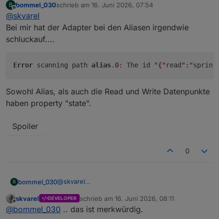
bommel_030
schrieb am
16. Juni 2026, 07:54
B
1.) Die Scan-Pfade können jetzt per Picker ausgewählt
zuletzt editiert von
Offline
@
skvarel
werden
Bei mir hat der Adapter bei den Aliasen irgendwie
schluckauf....
Error
 scanning path 
alias
.
0
: The id 
"{"
read
":"
sprink
Sowohl Alias, als auch die Read und Write Datenpunkte
haben property "state".
Allerdings nur bis zum Instanz-Verzeichnis. Wer tiefer
Spoiler
möchte, kann den Pfad wie gewohnt manuell eintragen
(oder einkopieren)
0
@
skvarel
bommel_030
B
Bei mir hat der Adapter bei den Aliasen irgendwie
skvarel
schrieb am
16. Juni 2026, 08:11
DEVELOPER
schluckauf....
zuletzt editiert von
Offline
@
bommel_030
.. das ist merkwürdig.
Sowohl Alias, als auch die Read und Write