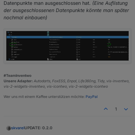
Datenpunkte man ausgeschlossen hat.
(Eine Auflistung
der ausgeschlossenen Datenpunkte könnte man später
nochmal einbauen)
#TeamInventwo
Unsere Adapter:
Autodarts, FoxESS, Enpal, Life360ng, Tidy, vis-inventwo,
vis-2-widgets-inventwo, vis-icontwo, vis-2-widgets-icontwo
Wer uns mit einem Kaffee unterstützen möchte:
PayPal
1
UPDATE: 0.2.0
skvarel