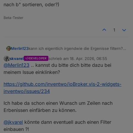
nach b" sortieren, oder?)
Beta-Tester
1
Merlin123
kann ich eigentlich irgendwie die Ergenisse filtern?
Also z.B. nur DPs mit Status inaktiv? (Hab weder im
skvarel
schrieb am
18. Apr. 2026, 06:55
DEVELOPER
Adapter noch in eurem Tabellenwidget was
zuletzt editiert von
Offline
@
Merlin123
.. kannst du bitte dich bitte dazu bei
gefunden. Im Widget kann man auch nicht nach "erst
nach a, dann nach b" sortieren, oder?)
meinem Issue einklinken?
https://github.com/inventwo/ioBroker.vis-2-widgets-
inventwo/issues/234
Ich habe da schon einen Wunsch um Zeilen nach
Erbenissen einfärben zu können.
@
jkvarel
könnte dann eventuell auch einen Filter
einbauen ?!