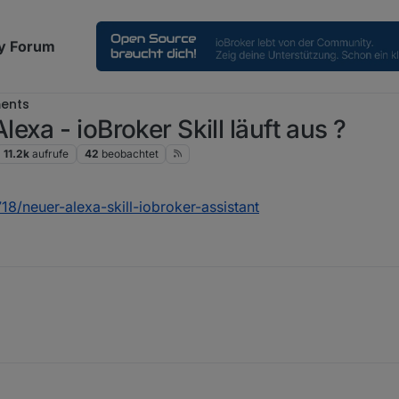
y Forum
ents
xa - ioBroker Skill läuft aus ?
11.2k
aufrufe
42
beobachtet
18/neuer-alexa-skill-iobroker-assistant