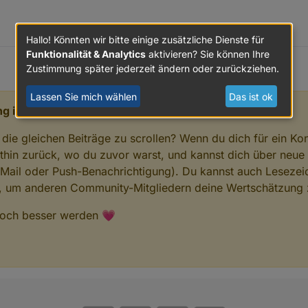
Hallo! Könnten wir bitte einige zusätzliche Dienste für
Funktionalität & Analytics
aktivieren? Sie können Ihre
Zustimmung später jederzeit ändern oder zurückziehen.
Lassen Sie mich wählen
Das ist ok
g interessiert zu sein, hast aber noch kein Konto.
 die gleichen Beiträge zu scrollen? Wenn du dich für ein Ko
hin zurück, wo du zuvor warst, und kannst dich über neue
-Mail oder Push-Benachrichtigung). Du kannst auch Lesezei
n, um anderen Community-Mitgliedern deine Wertschätzung 
 noch besser werden 💗