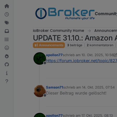
Weiter zum Inhalt
Communit
ioBroker Community Home
Announcem
UPDATE 31.10.: Amazon Ale
Announcements
3
beiträge
2
kommentatoren
apollon77
schrieb am
10. Okt. 2025, 10:56
zuletzt editiert von apollon77
https://forum.iobroker.net/topic/827
Offline
Samson71
schrieb am
14. Okt. 2025, 07:54
zuletzt editiert von
Dieser Beitrag wurde gelöscht!
Offline
apollon77
schrieb am
17. Okt. 2025, 08:13