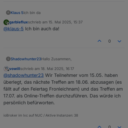
@
simpixo
anschließen möchte ist immer willkommen.
@
Masl
Gerne mit Laptop und VPN nach Hause um
Gruß Tobias
@
martinschm
sein iobroker Projekt vorzustellen ( WLAN ist
Klaus 5
Ich bin da
K
@
vowill
vorhanden ).
garbleflux
schrieb am
15. Mai 2025, 15:37
G
zuletzt editiert von
Offline
@
klaus-5
Ich bin auch da!
0
Hallo Zusammen,
Shadowhunter23
S
vowill
schrieb am
18. Mai 2025, 16:17
das vierte Usertreffen ist vorbei und der
zuletzt editiert von
Offline
@
shadowhunter23
Wir Teilnehmer vom 15.05. haben
nächste Termin steht ( immer dritter
Donnerstag im Monat ).
Datum: 15.05.25 ( Donnerstag )
überlegt, das nächste Treffen am 18.06. abzusagen (es
Wichtig, der Termin im
April
wurde abgesagt
Uhrzeit: 18:30 Uhr
fällt auf den Feiertag Fronleichnam) und das Treffen am
weil
@
garbleflux
und
@
Klaus-5
keine Zeit
Treffpunkt:
17.07. als Online-Treffen durchzuführen. Das würde ich
haben.
Schlindweinstuben
persönlich befürworten.
Altenbürgstraße 6
Teilnehmer:
76689 Karlsdorf- Neuthardt
@
garbleflux
( mit Beamer )
@
Klaus-5
( mit Beamer )
Anfrage fürs nächste Treffen :
ioBroker im lxc auf NUC / Aktive Instanzen: 38
@
vowill
@
garbleflux
( mit Beamer )
@
Klaus-5
( mit Beamer )
iobroker Vorstellung vorgemerkt:
0