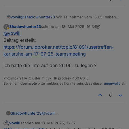
@
klassisch
@
Manolo
Nicht dabei:
@
Tobi81
@
fu_zhou
vowill
@
shadowhunter23
Wir Teilnehmer vom 15.05. haben
@
BooosesThaSnipper
Ich freue mich auf das nächste mal, wer sich
überlegt, das nächste Treffen am 18.06. abzusagen (es
@
simpixo
anschließen möchte ist immer willkommen.
Shadowhunter23
schrieb am
18. Mai 2025, 16:34
S
fällt auf den Feiertag Fronleichnam) und das Treffen am
zuletzt editiert von Shadowhunter23
@
Masl
Gerne mit Laptop und VPN nach Hause um
Gruß Tobias
Abwesend
@
vowill
17.07. als Online-Treffen durchzuführen. Das würde ich
@
martinschm
sein iobroker Projekt vorzustellen ( WLAN ist
persönlich befürworten.
Beitrag erstellt:
@
vowill
vorhanden ).
https://forum.iobroker.net/topic/81091/usertreffen-
karlsruhe-am-17-07-25-teamsmeeting
Ich hatte die Info auf den 26.06. zu legen ?
Proxmox 9 HA-Cluster mit 3x HP prodesk 400 G6 i5
Bei einem
downvote
bitte melden, es könnte sein, dass dieser
ungewollt
ist!
0
@
vowill
Shadowhunter23
S
Beitrag erstellt:
vowill
schrieb am
18. Mai 2025, 16:37
https://forum.iobroker.net/topic/81091/usertr
Ich hatte die Info auf den 26.06. zu legen ?
zuletzt editiert von
Offline