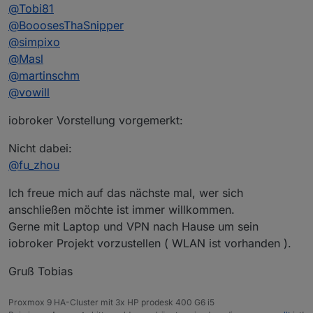
@
Tobi81
@
BooosesThaSnipper
@
simpixo
@
Masl
@
martinschm
@
vowill
iobroker Vorstellung vorgemerkt:
Nicht dabei:
@
fu_zhou
Ich freue mich auf das nächste mal, wer sich
anschließen möchte ist immer willkommen.
Gerne mit Laptop und VPN nach Hause um sein
iobroker Projekt vorzustellen ( WLAN ist vorhanden ).
Gruß Tobias
Proxmox 9 HA-Cluster mit 3x HP prodesk 400 G6 i5