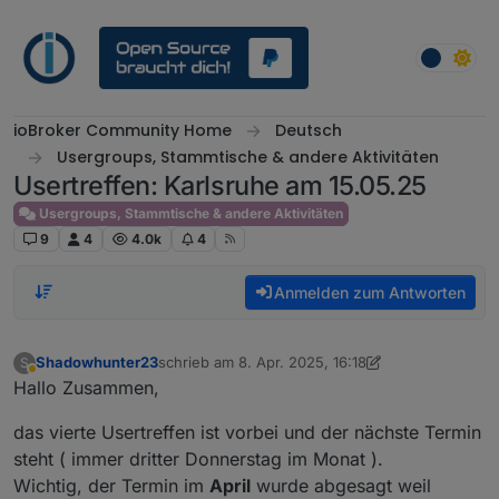
Weiter zum Inhalt
ioBroker Community Home
Deutsch
Usergroups, Stammtische & andere Aktivitäten
Usertreffen: Karlsruhe am 15.05.25
Usergroups, Stammtische & andere Aktivitäten
9
4
4.0k
4
Anmelden zum Antworten
Shadowhunter23
schrieb am
8. Apr. 2025, 16:18
S
zuletzt editiert von Shadowhunter23
Abwesend
Hallo Zusammen,
das vierte Usertreffen ist vorbei und der nächste Termin
steht ( immer dritter Donnerstag im Monat ).
Wichtig, der Termin im
April
wurde abgesagt weil