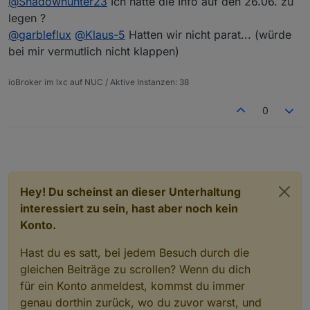
@
Shadowhunter23
Ich hatte die Info auf den 26.06. zu
effen-karlsruhe-am-17-07-25-teamsmeeting
legen ?
@
garbleflux
@
Klaus-5
Hatten wir nicht parat... (würde
bei mir vermutlich nicht klappen)
ioBroker im lxc auf NUC / Aktive Instanzen: 38
0
Hey! Du scheinst an dieser Unterhaltung
interessiert zu sein, hast aber noch kein
Konto.
Hast du es satt, bei jedem Besuch durch die
gleichen Beiträge zu scrollen? Wenn du dich
für ein Konto anmeldest, kommst du immer
genau dorthin zurück, wo du zuvor warst, und