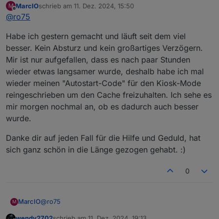
MarcIO
schrieb am
11. Dez. 2024, 15:50
M
Ro75
zuletzt editiert von
Offline
@
ro75
Habe ich gestern gemacht und läuft seit dem viel
besser. Kein Absturz und kein großartiges Verzögern.
Mir ist nur aufgefallen, dass es nach paar Stunden
wieder etwas langsamer wurde, deshalb habe ich mal
wieder meinen "Autostart-Code" für den Kiosk-Mode
reingeschrieben um den Cache freizuhalten. Ich sehe es
mir morgen nochmal an, ob es dadurch auch besser
wurde.
Danke dir auf jeden Fall für die Hilfe und Geduld, hat
sich ganz schön in die Länge gezogen gehabt. :)
0
@
ro75
MarcIO
M
wendy2702
schrieb am
11. Dez. 2024, 19:13