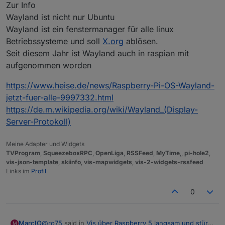
Was meinst du mit "nach dem 3. Klick"?
Minuten lang
Zur Info
Hast du Bilder drauf, wenn ja wie groß?
Wayland ist nicht nur Ubuntu
Wayland ist ein fenstermanager für alle linux
Betriebssysteme und soll
X.org
ablösen.
Seit diesem Jahr ist Wayland auch in raspian mit
aufgenommen worden
https://www.heise.de/news/Raspberry-Pi-OS-Wayland-
Wie sieht das bei dir aus (VIS >> Setup >>
jetzt-fuer-alle-9997332.html
Ro75.
Einstellungen)?
https://de.m.wikipedia.org/wiki/Wayland_(Display-
Server-Protokoll)
Meine Adapter und Widgets
TVProgram
,
SqueezeboxRPC
,
OpenLiga
,
RSSFeed
,
MyTime
,,
pi-hole2
,
vis-json-template
,
skiinfo
,
vis-mapwidgets
,
vis-2-widgets-rssfeed
Links im
Profil
0
@
ro75
said in
Vis über Raspberry 5 langsam und stürzt
MarcIO
M