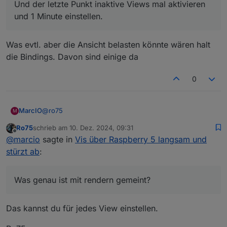
Und der letzte Punkt inaktive Views mal aktivieren
und 1 Minute einstellen.
Was evtl. aber die Ansicht belasten könnte wären halt
die Bindings. Davon sind einige da
0
@
ro75
MarcIO
M
Ro75
schrieb am
10. Dez. 2024, 09:31
Sind 12 Views aber davon haben eben nur die 2 Views
zuletzt editiert von
Offline
@
marcio
sagte in
Vis über Raspberry 5 langsam und
Bilder und paar andere Funktionen. Der Rest ist eher
mager eingerichtet. (jeweils ne Zustandsanzeige und
Was genau ist mit rendern gemeint?
stürzt ab
:
eine Tabelle)
Probier ich mal damit, aber was genau wird hier
erwartet?
Was genau ist mit rendern gemeint?
Und der letzte Punkt inaktive Views mal aktivieren
und 1 Minute einstellen.
Das kannst du für jedes View einstellen.
Was evtl. aber die Ansicht belasten könnte wären halt
die Bindings. Davon sind einige da