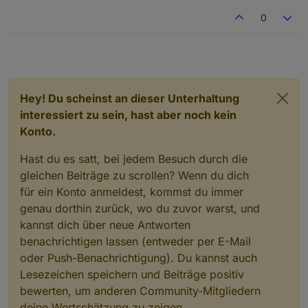
@chromium-browser --start-fullscreen http:
0
@unclutter -idle 1

Oder Firefox

@firefox –kiosk http://192.168.178.18:8082
Hey! Du scheinst an dieser Unterhaltung
interessiert zu sein, hast aber noch kein
Konto.
Hast du es satt, bei jedem Besuch durch die
gleichen Beiträge zu scrollen? Wenn du dich
für ein Konto anmeldest, kommst du immer
genau dorthin zurück, wo du zuvor warst, und
kannst dich über neue Antworten
benachrichtigen lassen (entweder per E-Mail
oder Push-Benachrichtigung). Du kannst auch
Lesezeichen speichern und Beiträge positiv
bewerten, um anderen Community-Mitgliedern
deine Wertschätzung zu zeigen.