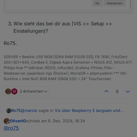
Wie sieht das bei dir aus (VIS >> Setup >>
Einstellungen)?
Ro75.
SERVER = Beelink U59 16GB DDR4 RAM 512GB SSD, FB 7490, FritzDect
200+301+440, ConBee II, Zigbee Aqara Sensoren + NOUS A1Z, NOUS A1T,
Philips Hue ** ioBroker, REDIS, influxdb2, Grafana, PiHole, Plex-
Mediaserver, paperless-ngx (Docker), MariaDB + phpmyadmin *** VIS-
Runtime = Intel NUC 8GB RAM 128GB SSD + 24" Touchscreen
M
2 Antworten
0
@
marcio
sagte in
Vis über Raspberry 5 langsam und
Ro75
stürzt ab
:
OliverIO
schrieb am
6. Dez. 2024, 18:34
zuletzt editiert von
Offline
Manche Ansichten switchen in paar Sekunden aber
@
ro75
spätestens nach dem 3. Klick lädt es mehrere