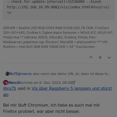
--check-for-update-intervall=31536000 --kiosk
http://192.168.10.99:8082/vis/index.html
#Hauptsei
te
SERVER = Beelink U59 16GB DDR4 RAM 512GB SSD, FB 7490, FritzDect
200+301+440, ConBee II, Zigbee Aqara Sensoren + NOUS A1Z, NOUS A1T,
Philips Hue ** ioBroker, REDIS, influxdb2, Grafana, PiHole, Plex-
Mediaserver, paperless-ngx (Docker), MariaDB + phpmyadmin *** VIS-
Runtime = Intel NUC 8GB RAM 128GB SSD + 24" Touchscreen
0
@
marcio
also wenn das deine URL ist, dann ist diese total
Ro75
falsch. Ansonsten poste bitte mal deine vollständige URL.
MarcIO
schrieb am
6. Dez. 2024, 08:45
M
Deine lokale IP brauchst du nicht XXX !
@
marcio
sagte in
Vis über Raspberry 5 langsam und
zuletzt editiert von MarcIO
12. Juni 2024, 11:49
Offline
@
ro75
said in
Vis über Raspberry 5 langsam und stürzt
stürzt ab
:
ab
:
-ozone-platform=wayland
Bei mir läuft Chromium. Ich habe es auch mal mit
Firefox probiert, war aber nicht besser.
Da bekomme ich Fragezeichen. Also wenn du kein
Ubuntu hast, ist das überflüssig.