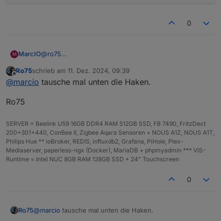
0
MarcIO
@
ro75
M
Ro75
schrieb am
11. Dez. 2024, 09:39
zuletzt editiert von
Offline
@
marcio
tausche mal unten die Haken.
Ro75
SERVER = Beelink U59 16GB DDR4 RAM 512GB SSD, FB 7490, FritzDect
200+301+440, ConBee II, Zigbee Aqara Sensoren + NOUS A1Z, NOUS A1T,
Philips Hue ** ioBroker, REDIS, influxdb2, Grafana, PiHole, Plex-
Mediaserver, paperless-ngx (Docker), MariaDB + phpmyadmin *** VIS-
Runtime = Intel NUC 8GB RAM 128GB SSD + 24" Touchscreen
0
@
marcio
tausche mal unten die Haken.
Ro75