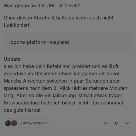
Was genau an der URL ist falsch?
@
marcio
sagte in
Vis über Raspberry 5 langsam und
stürzt ab
:
Ohne diesen Abschnitt hatte es leider auch nicht
--media-cache-size=0
funktioniert.
Da wird es wohl schon langsam sein.
-ozone-platform=wayland
@
marcio
sagte in
Vis über Raspberry 5 langsam und
stürzt ab
:
Update:
--disk-cache-size=0
also ich habe dein Befehl mal probiert und es läuft
irgendwie im Gesamten etwas langsamer als zuvor.
Manche Ansichten switchen in paar Sekunden aber
hier auch
spätestens nach dem 3. Klick lädt es mehrere Minuten
So und nun mal bitte ganz genau. Welcher Browser läuft
lang. Aber so die Visualisierung ist halt etwas träger.
bei Dir. Chrom oder Chromium oder?
Browserabsturz hatte ich bisher nicht, das schonmal
Ro75.
das gute hierbei.
EDIT: So sollte es reichen
2 Antworten
0