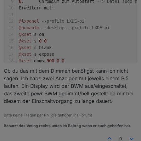
8.
	Chromium zum Autostart 
--> Datei sudo na
Erweitern mit: 
@lxpanel
--profile LXDE-pi
@pcmanfm
--desktop --profile LXDE-pi
@xset
 s 
on
@xset
 s 
0
0
@xset
 s blank
@xset
 s expose
@xset
 dpms 
900
0
0
@xset
+
dpms
Ob du das mit dem Dimmen benötigst kann ich nicht
@chromium
-
browser 
--start-fullscreen http://192.
sagen. Ich habe zwei Anzeigen mit jeweils einem Pi5
@unclutter
-
idle 
1
laufen. Ein Display wird per BWM aus/eingeschaltet,
das zweite pewr BWM gedimmt/hell gestellt da mir bei
Oder Firefox
diesem der Einschaltvorgang zu lange dauert.
@firefox
 –kiosk http:
/
/
192.168
.178
.18
:
8082
/
vis
/
i
Bitte keine Fragen per PN, die gehören ins Forum!
Benutzt das Voting rechts unten im Beitrag wenn er euch geholfen hat.
0