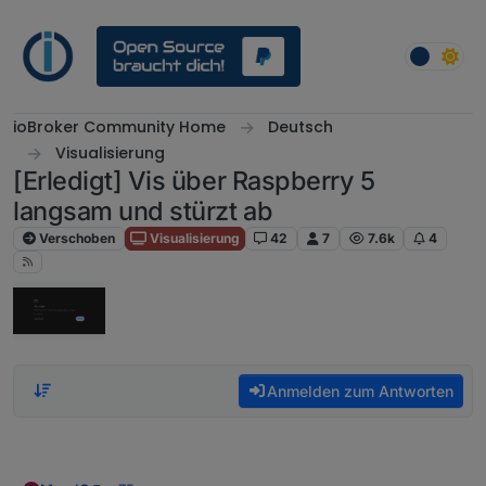
Weiter zum Inhalt
ioBroker Community Home
Deutsch
Visualisierung
[Erledigt] Vis über Raspberry 5
langsam und stürzt ab
Verschoben
Visualisierung
42
7
7.6k
4
Anmelden zum Antworten