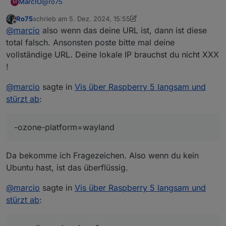
@
ro75
MarcIO
M
Ro75
schrieb am
5. Dez. 2024, 15:55
Das ist die Kioskeinstellung bei mir. Dadurch dass der
zuletzt editiert von Ro75
12. Mai 2024, 16:59
Offline
@
marcio
also wenn das deine URL ist, dann ist diese
Browser mir den Error 5 ausgibt und dieser mit
Cookies und Cache zu tun haben kann, habe ich alles
chromium-browser --enable-
total falsch. Ansonsten poste bitte mal deine
mögliche abgeschaltet.
features=UseOzonePlatform --ozone-
vollständige URL. Deine lokale IP brauchst du nicht XXX
platform=wayland --disk-cache-dir=/dev/null --disk-
!
cache-size=0 --clear-data -disable-application-cache -
-media-cache-size=0 --disable-plugins --no-sandbox
@
marcio
sagte in
Vis über Raspberry 5 langsam und
--disable-features=Cookies --clear-cache --incognito
stürzt ab
:
--kiosk
http://XXX.XXX.XXX.206:8282/vis/index.html#Total
-ozone-platform=wayland
Da bekomme ich Fragezeichen. Also wenn du kein
Ubuntu hast, ist das überflüssig.
@
marcio
sagte in
Vis über Raspberry 5 langsam und
stürzt ab
: