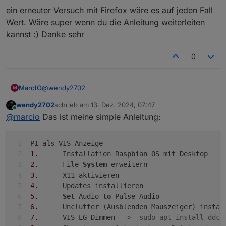
Kann morgen versuchen die kurze Anleitung zu
ein erneuter Versuch mit Firefox wäre es auf jeden Fall
finden nach der ich installiert habe.
Habe aktuell 10 Views mit Grafana, Kamera live
Wert. Wäre super wenn du die Anleitung weiterleiten
streams, Buttons usw.
kannst :) Danke sehr
0
@
wendy2702
MarcIO
M
wendy2702
schrieb am
13. Dez. 2024, 07:47
ein erneuter Versuch mit Firefox wäre es auf jeden Fall
zuletzt editiert von
Online
@
marcio
Das ist meine simple Anleitung:
Wert. Wäre super wenn du die Anleitung weiterleiten
kannst :) Danke sehr
PI als VIS Anzeige
1.
	Installation Raspbian OS mit Desktop
2.
	File 
System
 erweitern
3.
	X11 aktivieren
4.
	Updates installieren
5.
Set
 Audio 
to
 Pulse Audio
6.
	Unclutter (Ausblenden Mauszeiger) instal
7.
	VIS EG Dimmen 
-->  sudo apt install ddcu