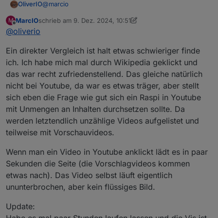
@
marcio
OliverIO
MarcIO
schrieb am
9. Dez. 2024, 10:51
M
Was mich noch interessieren würde,
zuletzt editiert von MarcIO
12. Sept. 2024, 13:56
Offline
@
oliverio
Laufen den alle Seiten langsam?
Also auch Facebook, etc.
Evtl kann man dann schauen ob es ein iob oder ein
Ein direkter Vergleich ist halt etwas schwieriger finde
raspi Problem ist.
Wenn alles andere super läuft,
ich. Ich habe mich mal durch Wikipedia geklickt und
Dann könnte man von deinem raspi aus den iob mal
das war recht zufriedenstellend. Das gleiche natürlich
anpinselnd und die Latenz prüfen, nur um doch
Evtl zum Port? Warum hast du den Port des iob
nicht bei Youtube, da war es etwas träger, aber stellt
netzprobleme auszuschließen.
angepasst? Ist normalerweise kein Problem aber wer
sich eben die Frage wie gut sich ein Raspi in Youtube
weiß. Von deinem anderen Rechner scheint es ja gut
Dann kannst du auf deinen raspi mal top laufen lassen
zu laufen.
um die Auslastung und speicherverbrauch mal zu
mit Unmengen an Inhalten durchsetzen sollte. Da
überwachen. Wer weiß was da sonst noch drauf läuft.
werden letztendlich unzählige Videos aufgelistet und
teilweise mit Vorschauvideos.
Wenn man ein Video in Youtube anklickt lädt es in paar
Sekunden die Seite (die Vorschlagvideos kommen
etwas nach). Das Video selbst läuft eigentlich
ununterbrochen, aber kein flüssiges Bild.
Update: