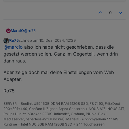
0
@
ro75
MarcIO
M
Ro75
schrieb am
10. Dez. 2024, 12:29
Den Haken habe ich nun überall gesetzt, aber ich sehe
zuletzt editiert von
Offline
@
marcio
also ich habe nicht geschrieben, dass die
da keinen Unterschied. Es hatte ja auch nur bei 2
Ansichten gefehlt.
Habe allerdings so eine Meldung gefunden, meint Ihr
gesetzt werden sollen. Ganz im Gegenteil, wenn drin
es könnte damit etwas zu tun haben?
dann raus.
Aber zeige doch mal deine Einstellungen vom Web
Adapter.
Ro75
SERVER = Beelink U59 16GB DDR4 RAM 512GB SSD, FB 7490, FritzDect
200+301+440, ConBee II, Zigbee Aqara Sensoren + NOUS A1Z, NOUS A1T,
Philips Hue ** ioBroker, REDIS, influxdb2, Grafana, PiHole, Plex-
Mediaserver, paperless-ngx (Docker), MariaDB + phpmyadmin *** VIS-
Runtime = Intel NUC 8GB RAM 128GB SSD + 24" Touchscreen