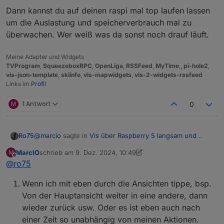
Dann kannst du auf deinen raspi mal top laufen lassen
um die Auslastung und speicherverbrauch mal zu
überwachen. Wer weiß was da sonst noch drauf läuft.
Meine Adapter und Widgets
TVProgram
,
SqueezeboxRPC
,
OpenLiga
,
RSSFeed
,
MyTime
,,
pi-hole2
,
vis-json-template
,
skiinfo
,
vis-mapwidgets
,
vis-2-widgets-rssfeed
Links im
Profil
M
1 Antwort
0
@
marcio
sagte in
Vis über Raspberry 5 langsam und
Ro75
stürzt ab
:
MarcIO
schrieb am
9. Dez. 2024, 10:49
M
zuletzt editiert von MarcIO
12. Sept. 2024, 12:12
Offline
@
ro75
Manche Ansichten switchen in paar Sekunden aber
spätestens nach dem 3. Klick lädt es mehrere
Was meinst du mit "nach dem 3. Klick"?
Minuten lang
Wenn ich mit eben durch die Ansichten tippe, bsp.
Hast du Bilder drauf, wenn ja wie groß?
Von der Hauptansicht weiter in eine andere, dann
wieder zurück usw. Oder es ist eben auch nach
einer Zeit so unabhängig von meinen Aktionen.