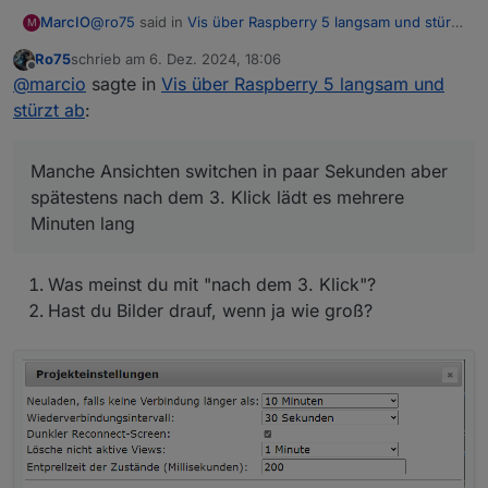
@
ro75
said in
Vis über Raspberry 5 langsam und stürzt
MarcIO
M
ab
:
Ro75
schrieb am
6. Dez. 2024, 18:06
Bei mir läuft Chromium. Ich habe es auch mal mit
zuletzt editiert von
Offline
@
marcio
sagte in
Vis über Raspberry 5 langsam und
Firefox probiert, war aber nicht besser.
Was genau an der URL ist falsch?
stürzt ab
:
Ohne diesen Abschnitt hatte es leider auch nicht
funktioniert.
Manche Ansichten switchen in paar Sekunden aber
spätestens nach dem 3. Klick lädt es mehrere
-ozone-platform=wayland
Minuten lang
Update:
Was meinst du mit "nach dem 3. Klick"?
also ich habe dein Befehl mal probiert und es läuft
irgendwie im Gesamten etwas langsamer als zuvor.
Hast du Bilder drauf, wenn ja wie groß?
Manche Ansichten switchen in paar Sekunden aber
spätestens nach dem 3. Klick lädt es mehrere Minuten
lang. Aber so die Visualisierung ist halt etwas träger.
Browserabsturz hatte ich bisher nicht, das schonmal
das gute hierbei.