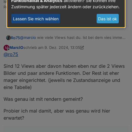
Funktionalität & Analytics
aktivieren? Sie können Ihre
Mediaserver, paperless-ngx (Docker), MariaDB + phpmyadmin *** VIS-
Zustimmung später jederzeit ändern oder zurückziehen.
Runtime = Intel NUC 8GB RAM 128GB SSD + 24" Touchscreen
Lassen Sie mich wählen
Das ist ok
0
@
marcio
wie viele Views hast du. Ist bei dem vies immer
Ro75
rendern eingestellt? Wenn ja, raus.
MarcIO
schrieb am
9. Dez. 2024, 13:05
M
Und der letzte Punkt inaktive Views mal aktivieren und 1
zuletzt editiert von MarcIO
12. Sept. 2024, 14:18
Offline
@
ro75
Minute einstellen.
Testweise.
Sind 12 Views aber davon haben eben nur die 2 Views
Ro75
Bilder und paar andere Funktionen. Der Rest ist eher
mager eingerichtet. (jeweils ne Zustandsanzeige und
eine Tabelle)
Was genau ist mit rendern gemeint?
Probier ich mal damit, aber was genau wird hier
erwartet?