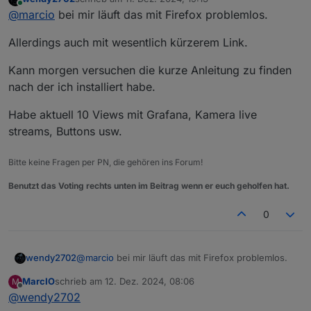
Habe ich gestern gemacht und läuft seit dem viel
zuletzt editiert von
Online
@
marcio
bei mir läuft das mit Firefox problemlos.
besser. Kein Absturz und kein großartiges Verzögern.
Mir ist nur aufgefallen, dass es nach paar Stunden
Danke dir auf jeden Fall für die Hilfe und Geduld, hat
Allerdings auch mit wesentlich kürzerem Link.
wieder etwas langsamer wurde, deshalb habe ich mal
sich ganz schön in die Länge gezogen gehabt. :)
wieder meinen "Autostart-Code" für den Kiosk-Mode
reingeschrieben um den Cache freizuhalten. Ich sehe
Kann morgen versuchen die kurze Anleitung zu finden
es mir morgen nochmal an, ob es dadurch auch besser
nach der ich installiert habe.
wurde.
Habe aktuell 10 Views mit Grafana, Kamera live
streams, Buttons usw.
Bitte keine Fragen per PN, die gehören ins Forum!
Benutzt das Voting rechts unten im Beitrag wenn er euch geholfen hat.
0
@
marcio
bei mir läuft das mit Firefox problemlos.
wendy2702
MarcIO
schrieb am
12. Dez. 2024, 08:06
M
Allerdings auch mit wesentlich kürzerem Link.
zuletzt editiert von
Offline
@
wendy2702