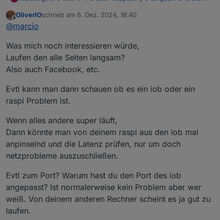
ab
:
OliverIO
schrieb am
6. Dez. 2024, 18:40
Bei mir läuft Chromium. Ich habe es auch mal mit
zuletzt editiert von
Offline
@
marcio
Firefox probiert, war aber nicht besser.
Was genau an der URL ist falsch?
Was mich noch interessieren würde,
Ohne diesen Abschnitt hatte es leider auch nicht
Laufen den alle Seiten langsam?
funktioniert.
Also auch Facebook, etc.
-ozone-platform=wayland
Evtl kann man dann schauen ob es ein iob oder ein
raspi Problem ist.
Update:
also ich habe dein Befehl mal probiert und es läuft
Wenn alles andere super läuft,
irgendwie im Gesamten etwas langsamer als zuvor.
Dann könnte man von deinem raspi aus den iob mal
Manche Ansichten switchen in paar Sekunden aber
anpinselnd und die Latenz prüfen, nur um doch
spätestens nach dem 3. Klick lädt es mehrere Minuten
lang. Aber so die Visualisierung ist halt etwas träger.
netzprobleme auszuschließen.
Browserabsturz hatte ich bisher nicht, das schonmal
das gute hierbei.
Evtl zum Port? Warum hast du den Port des iob
angepasst? Ist normalerweise kein Problem aber wer
weiß. Von deinem anderen Rechner scheint es ja gut zu
laufen.