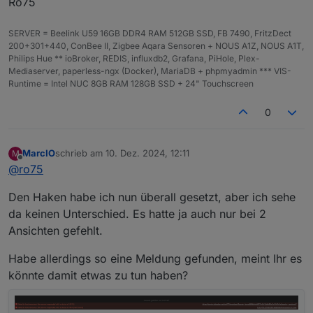
Ro75
SERVER = Beelink U59 16GB DDR4 RAM 512GB SSD, FB 7490, FritzDect
200+301+440, ConBee II, Zigbee Aqara Sensoren + NOUS A1Z, NOUS A1T,
Philips Hue ** ioBroker, REDIS, influxdb2, Grafana, PiHole, Plex-
Mediaserver, paperless-ngx (Docker), MariaDB + phpmyadmin *** VIS-
Runtime = Intel NUC 8GB RAM 128GB SSD + 24" Touchscreen
0
MarcIO
schrieb am
10. Dez. 2024, 12:11
M
zuletzt editiert von
Offline
@
ro75
Den Haken habe ich nun überall gesetzt, aber ich sehe
da keinen Unterschied. Es hatte ja auch nur bei 2
Ansichten gefehlt.
Habe allerdings so eine Meldung gefunden, meint Ihr es
könnte damit etwas zu tun haben?