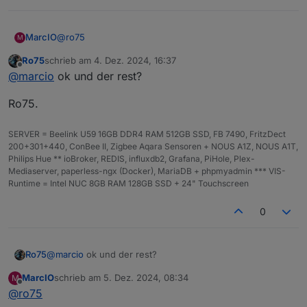
@
ro75
MarcIO
M
Ro75
schrieb am
4. Dez. 2024, 16:37
Ja tatsächlich hast recht, ist kein OS. Dachte Wayland
zuletzt editiert von
Offline
@
marcio
ok und der rest?
gäbe es nur auf diesen.
pi@raspberrypi:~ $ cat /etc/os-release 

Ro75.
PRETTY_NAME="Raspbian GNU/Linux 12 (bookworm)"
NAME="Raspbian GNU/Linux"

VERSION_ID="12"

SERVER = Beelink U59 16GB DDR4 RAM 512GB SSD, FB 7490, FritzDect
VERSION="12 (bookworm)"

200+301+440, ConBee II, Zigbee Aqara Sensoren + NOUS A1Z, NOUS A1T,
VERSION_CODENAME=bookworm

Philips Hue ** ioBroker, REDIS, influxdb2, Grafana, PiHole, Plex-
ID=raspbian

Mediaserver, paperless-ngx (Docker), MariaDB + phpmyadmin *** VIS-
ID_LIKE=debian

Runtime = Intel NUC 8GB RAM 128GB SSD + 24" Touchscreen
HOME_URL="http://www.raspbian.org/"

SUPPORT_URL="http://www.raspbian.org/RaspbianF
0
BUG_REPORT_URL="http://www.raspbian.org/Raspbi
pi@raspberrypi:~ $ hostnamectl

 Static hostname: raspberrypi

@
marcio
ok und der rest?
Ro75
       Icon name: computer

      Machine ID: 23136241cb0a455bb5779d764d83
MarcIO
schrieb am
5. Dez. 2024, 08:34
M
Ro75.
zuletzt editiert von
         Boot ID: cfb967d3ffc645fe96eb44564975
Offline
@
ro75
Operating System: Raspbian GNU/Linux 12 (bookw