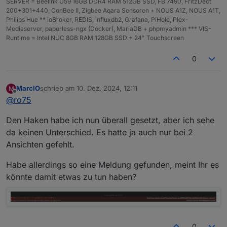
SERVER = Beelink U59 16GB DDR4 RAM 512GB SSD, FB 7490, FritzDect
200+301+440, ConBee II, Zigbee Aqara Sensoren + NOUS A1Z, NOUS A1T,
Philips Hue ** ioBroker, REDIS, influxdb2, Grafana, PiHole, Plex-
Mediaserver, paperless-ngx (Docker), MariaDB + phpmyadmin *** VIS-
Runtime = Intel NUC 8GB RAM 128GB SSD + 24" Touchscreen
0
MarcIO
schrieb am
10. Dez. 2024, 12:11
M
zuletzt editiert von
Offline
@
ro75
Den Haken habe ich nun überall gesetzt, aber ich sehe
da keinen Unterschied. Es hatte ja auch nur bei 2
Ansichten gefehlt.
Habe allerdings so eine Meldung gefunden, meint Ihr es
könnte damit etwas zu tun haben?
0