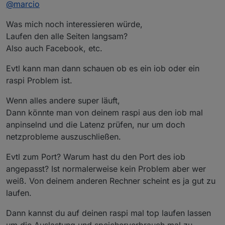
@
marcio
Firefox probiert, war aber nicht besser.
Was genau an der URL ist falsch?
Was mich noch interessieren würde,
Ohne diesen Abschnitt hatte es leider auch nicht
Laufen den alle Seiten langsam?
funktioniert.
Also auch Facebook, etc.
-ozone-platform=wayland
Evtl kann man dann schauen ob es ein iob oder ein
raspi Problem ist.
Update:
also ich habe dein Befehl mal probiert und es läuft
Wenn alles andere super läuft,
irgendwie im Gesamten etwas langsamer als zuvor.
Dann könnte man von deinem raspi aus den iob mal
Manche Ansichten switchen in paar Sekunden aber
anpinselnd und die Latenz prüfen, nur um doch
spätestens nach dem 3. Klick lädt es mehrere Minuten
lang. Aber so die Visualisierung ist halt etwas träger.
netzprobleme auszuschließen.
Browserabsturz hatte ich bisher nicht, das schonmal
das gute hierbei.
Evtl zum Port? Warum hast du den Port des iob
angepasst? Ist normalerweise kein Problem aber wer
weiß. Von deinem anderen Rechner scheint es ja gut zu
laufen.
Dann kannst du auf deinen raspi mal top laufen lassen
um die Auslastung und speicherverbrauch mal zu