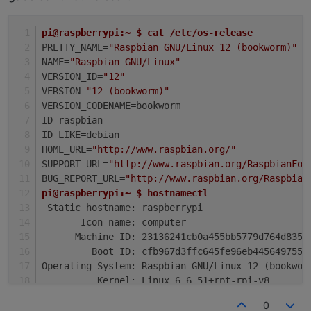
pi@raspberrypi:~ $ cat /etc/os-release 
PRETTY_NAME=
"Raspbian GNU/Linux 12 (bookworm)"
NAME=
"Raspbian GNU/Linux"
VERSION_ID=
"12"
VERSION=
"12 (bookworm)"
VERSION_CODENAME=bookworm
ID=raspbian
ID_LIKE=debian
HOME_URL=
"http://www.raspbian.org/"
SUPPORT_URL=
"http://www.raspbian.org/RaspbianFor
BUG_REPORT_URL=
"http://www.raspbian.org/Raspbian
pi@raspberrypi:~ $ hostnamectl
 Static hostname: raspberrypi
       Icon name: computer
      Machine ID: 23136241cb0a455bb5779d764d835f
         Boot ID: cfb967d3ffc645fe96eb4456497559
Operating System: Raspbian GNU/Linux 12 (bookwor
          Kernel: Linux 6.6.51+rpt-rpi-v8
    Architecture: arm64
0