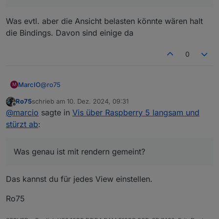
Was evtl. aber die Ansicht belasten könnte wären halt
die Bindings. Davon sind einige da
0
@
ro75
MarcIO
M
Ro75
schrieb am
10. Dez. 2024, 09:31
Sind 12 Views aber davon haben eben nur die 2 Views
zuletzt editiert von
Offline
@
marcio
sagte in
Vis über Raspberry 5 langsam und
Bilder und paar andere Funktionen. Der Rest ist eher
mager eingerichtet. (jeweils ne Zustandsanzeige und
Was genau ist mit rendern gemeint?
stürzt ab
:
eine Tabelle)
Probier ich mal damit, aber was genau wird hier
erwartet?
Was genau ist mit rendern gemeint?
Und der letzte Punkt inaktive Views mal aktivieren
und 1 Minute einstellen.
Das kannst du für jedes View einstellen.
Was evtl. aber die Ansicht belasten könnte wären halt
die Bindings. Davon sind einige da
Ro75