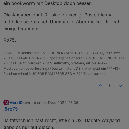
Kiosk Mode über die IP des Servers im Chromium auf.
ein bookworm mit Desktop doch besser.
Läuft auf 64GB SD-Karte und hat ne aktuelle Temp.
62°C
Die Angaben zur URL sind zu wenig. Poste die mal
bitte. Ich setzte auch Ubuntu ein. Aber meine URL hat
einige Parameter.
Ro75.
SERVER = Beelink U59 16GB DDR4 RAM 512GB SSD, FB 7490, FritzDect
200+301+440, ConBee II, Zigbee Aqara Sensoren + NOUS A1Z, NOUS A1T,
Philips Hue ** ioBroker, REDIS, influxdb2, Grafana, PiHole, Plex-
Mediaserver, paperless-ngx (Docker), MariaDB + phpmyadmin *** VIS-
Runtime = Intel NUC 8GB RAM 128GB SSD + 24" Touchscreen
0
MarcIO
schrieb am
4. Dez. 2024, 16:36
M
zuletzt editiert von
Offline
@
ro75
Ja tatsächlich hast recht, ist kein OS. Dachte Wayland
gäbe es nur auf diesen.