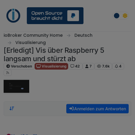
Weiter zum Inhalt
ioBroker Community Home
Deutsch
Visualisierung
[Erledigt] Vis über Raspberry 5
langsam und stürzt ab
Verschoben
Visualisierung
42
7
7.6k
4
Anmelden zum Antworten