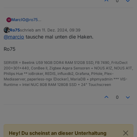
0
MarcIO
@
ro75
M
Ro75
schrieb am
11. Dez. 2024, 09:39
zuletzt editiert von
Offline
@
marcio
tausche mal unten die Haken.
Ro75
SERVER = Beelink U59 16GB DDR4 RAM 512GB SSD, FB 7490, FritzDect
200+301+440, ConBee II, Zigbee Aqara Sensoren + NOUS A1Z, NOUS A1T,
Philips Hue ** ioBroker, REDIS, influxdb2, Grafana, PiHole, Plex-
Mediaserver, paperless-ngx (Docker), MariaDB + phpmyadmin *** VIS-
Runtime = Intel NUC 8GB RAM 128GB SSD + 24" Touchscreen
0
Hey! Du scheinst an dieser Unterhaltung