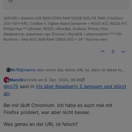
te
SERVER = Beelink U59 16GB DDR4 RAM 512GB SSD, FB 7490, FritzDect
200+301+440, ConBee II, Zigbee Aqara Sensoren + NOUS A1Z, NOUS A1T,
Philips Hue ** ioBroker, REDIS, influxdb2, Grafana, PiHole, Plex-
Mediaserver, paperless-ngx (Docker), MariaDB + phpmyadmin *** VIS-
Runtime = Intel NUC 8GB RAM 128GB SSD + 24" Touchscreen
0
@
marcio
also wenn das deine URL ist, dann ist diese total
Ro75
falsch. Ansonsten poste bitte mal deine vollständige URL.
MarcIO
schrieb am
6. Dez. 2024, 08:45
M
Deine lokale IP brauchst du nicht XXX !
@
marcio
sagte in
Vis über Raspberry 5 langsam und
zuletzt editiert von MarcIO
12. Juni 2024, 11:49
Offline
@
ro75
said in
Vis über Raspberry 5 langsam und stürzt
stürzt ab
:
ab
:
-ozone-platform=wayland
Bei mir läuft Chromium. Ich habe es auch mal mit
Firefox probiert, war aber nicht besser.
Da bekomme ich Fragezeichen. Also wenn du kein
Ubuntu hast, ist das überflüssig.
Was genau an der URL ist falsch?
@
marcio
sagte in
Vis über Raspberry 5 langsam und
stürzt ab
: