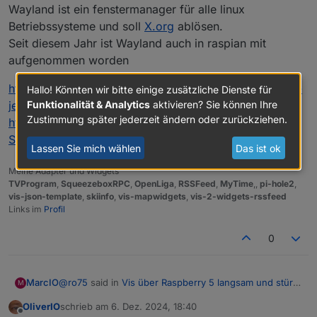
Wayland ist ein fenstermanager für alle linux
Betriebssysteme und soll
X.org
ablösen.
Seit diesem Jahr ist Wayland auch in raspian mit
aufgenommen worden
https://www.heise.de/news/Raspberry-Pi-OS-Wayland-
Hallo! Könnten wir bitte einige zusätzliche Dienste für
Wie sieht das bei dir aus (VIS >> Setup >>
jetzt-fuer-alle-9997332.html
Funktionalität & Analytics
aktivieren? Sie können Ihre
Ro75.
Einstellungen)?
Zustimmung später jederzeit ändern oder zurückziehen.
https://de.m.wikipedia.org/wiki/Wayland_(Display-
Server-Protokoll)
Lassen Sie mich wählen
Das ist ok
Meine Adapter und Widgets
TVProgram
,
SqueezeboxRPC
,
OpenLiga
,
RSSFeed
,
MyTime
,,
pi-hole2
,
vis-json-template
,
skiinfo
,
vis-mapwidgets
,
vis-2-widgets-rssfeed
Links im
Profil
0
@
ro75
said in
Vis über Raspberry 5 langsam und stürzt
MarcIO
M
ab
:
OliverIO
schrieb am
6. Dez. 2024, 18:40
Bei mir läuft Chromium. Ich habe es auch mal mit
zuletzt editiert von
Offline