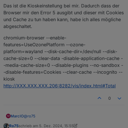
          Kernel: Linux 6.6.51+rpt-rpi-v8

Das ist die Kioskeinstellung bei mir. Dadurch dass der
Browser mir den Error 5 ausgibt und dieser mit Cookies
und Cache zu tun haben kann, habe ich alles mögliche
abgeschaltet.
chromium-browser --enable-
features=UseOzonePlatform --ozone-
platform=wayland --disk-cache-dir=/dev/null --disk-
cache-size=0 --clear-data -disable-application-cache -
-media-cache-size=0 --disable-plugins --no-sandbox -
-disable-features=Cookies --clear-cache --incognito --
kiosk
http://XXX.XXX.XXX.206:8282/vis/index.html#Total
0
@
ro75
MarcIO
M
Ro75
schrieb am
5. Dez. 2024, 15:55
Das ist die Kioskeinstellung bei mir. Dadurch dass der