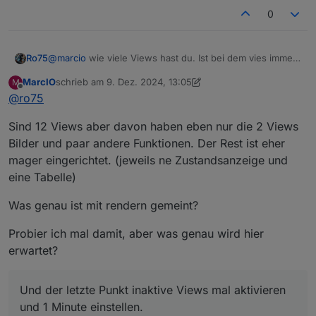
0
@
marcio
wie viele Views hast du. Ist bei dem vies immer
Ro75
rendern eingestellt? Wenn ja, raus.
MarcIO
schrieb am
9. Dez. 2024, 13:05
M
Und der letzte Punkt inaktive Views mal aktivieren und 1
zuletzt editiert von MarcIO
12. Sept. 2024, 14:18
Offline
@
ro75
Minute einstellen.
Testweise.
Sind 12 Views aber davon haben eben nur die 2 Views
Ro75
Bilder und paar andere Funktionen. Der Rest ist eher
mager eingerichtet. (jeweils ne Zustandsanzeige und
eine Tabelle)
Was genau ist mit rendern gemeint?
Probier ich mal damit, aber was genau wird hier
erwartet?
Und der letzte Punkt inaktive Views mal aktivieren
und 1 Minute einstellen.