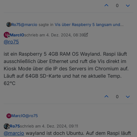
0
@
marcio
sagte in
Vis über Raspberry 5 langsam und
Ro75
stürzt ab
:
MarcIO
schrieb am
4. Dez. 2024, 08:39
M
zuletzt editiert von MarcIO
12. Apr. 2024, 09:40
Offline
@
ro75
nur am Raspi kommt es regelmäßig zu einer
Fehlermeldung
gut dann alle technischen Daten zum Raspi, inkl.
ist ein Raspberry 5 4GB RAM OS Wayland. Raspi läuft
Betriebssystem. Anbindung Netzwerk, Temperatur,
ausschließlich über Ethernet und ruft die Vis direkt im
SSD/SD-Karte. Aufruf URL...
Ro75.
Kiosk Mode über die IP des Servers im Chromium auf.
Läuft auf 64GB SD-Karte und hat ne aktuelle Temp.
62°C
0
@
ro75
MarcIO
M
Ro75
schrieb am
4. Dez. 2024, 09:11
ist ein Raspberry 5 4GB RAM OS Wayland. Raspi läuft
zuletzt editiert von
Offline
@
marcio
wayland ist doch Ubuntu. Auf dem Raspi läuft
ausschließlich über Ethernet und ruft die Vis direkt im