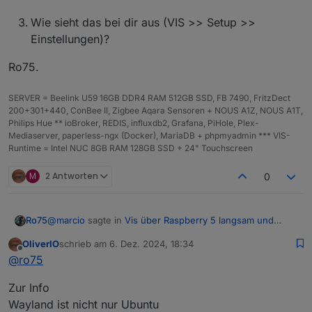
Wie sieht das bei dir aus (VIS >> Setup >>
Einstellungen)?
Ro75.
SERVER = Beelink U59 16GB DDR4 RAM 512GB SSD, FB 7490, FritzDect
200+301+440, ConBee II, Zigbee Aqara Sensoren + NOUS A1Z, NOUS A1T,
Philips Hue ** ioBroker, REDIS, influxdb2, Grafana, PiHole, Plex-
Mediaserver, paperless-ngx (Docker), MariaDB + phpmyadmin *** VIS-
Runtime = Intel NUC 8GB RAM 128GB SSD + 24" Touchscreen
M
2 Antworten
0
@
marcio
sagte in
Vis über Raspberry 5 langsam und
Ro75
stürzt ab
:
OliverIO
schrieb am
6. Dez. 2024, 18:34
zuletzt editiert von
Offline
Manche Ansichten switchen in paar Sekunden aber
@
ro75
spätestens nach dem 3. Klick lädt es mehrere
Was meinst du mit "nach dem 3. Klick"?
Minuten lang
Zur Info
Hast du Bilder drauf, wenn ja wie groß?
Wayland ist nicht nur Ubuntu