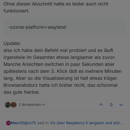
Ohne diesen Abschnitt hatte es leider auch nicht
--media-cache-size=0
funktioniert.
Da wird es wohl schon langsam sein.
-ozone-platform=wayland
@
marcio
sagte in
Vis über Raspberry 5 langsam und
stürzt ab
:
Update:
--disk-cache-size=0
also ich habe dein Befehl mal probiert und es läuft
irgendwie im Gesamten etwas langsamer als zuvor.
Manche Ansichten switchen in paar Sekunden aber
hier auch
spätestens nach dem 3. Klick lädt es mehrere Minuten
So und nun mal bitte ganz genau. Welcher Browser läuft
lang. Aber so die Visualisierung ist halt etwas träger.
bei Dir. Chrom oder Chromium oder?
Browserabsturz hatte ich bisher nicht, das schonmal
Ro75.
das gute hierbei.
EDIT: So sollte es reichen
2 Antworten
0
@
ro75
said in
Vis über Raspberry 5 langsam und stürzt
MarcIO
M
ab
: