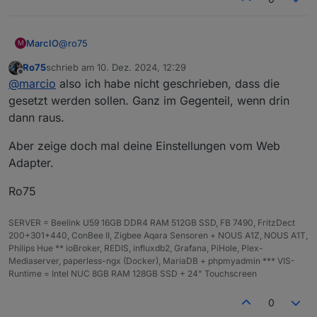
@
ro75
MarcIO
M
Ro75
schrieb am
10. Dez. 2024, 12:29
Den Haken habe ich nun überall gesetzt, aber ich sehe
zuletzt editiert von
Offline
@
marcio
also ich habe nicht geschrieben, dass die
da keinen Unterschied. Es hatte ja auch nur bei 2
Ansichten gefehlt.
Habe allerdings so eine Meldung gefunden, meint Ihr
gesetzt werden sollen. Ganz im Gegenteil, wenn drin
es könnte damit etwas zu tun haben?
dann raus.
Aber zeige doch mal deine Einstellungen vom Web
Adapter.
Ro75
SERVER = Beelink U59 16GB DDR4 RAM 512GB SSD, FB 7490, FritzDect
200+301+440, ConBee II, Zigbee Aqara Sensoren + NOUS A1Z, NOUS A1T,
Philips Hue ** ioBroker, REDIS, influxdb2, Grafana, PiHole, Plex-
Mediaserver, paperless-ngx (Docker), MariaDB + phpmyadmin *** VIS-
Runtime = Intel NUC 8GB RAM 128GB SSD + 24" Touchscreen
0