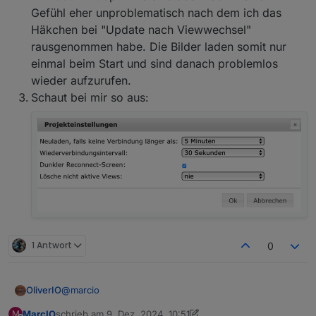
Gefühl eher unproblematisch nach dem ich das
Wie sieht das bei dir aus (VIS >> Setup >>
Häkchen bei "Update nach Viewwechsel"
Ro75.
Einstellungen)?
rausgenommen habe. Die Bilder laden somit nur
einmal beim Start und sind danach problemlos
wieder aufzurufen.
Schaut bei mir so aus:
1 Antwort
0
@
marcio
OliverIO
MarcIO
schrieb am
9. Dez. 2024, 10:51
M