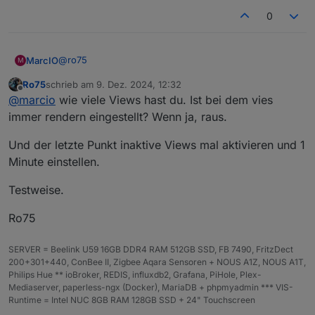
0
@
ro75
MarcIO
M
Ro75
schrieb am
9. Dez. 2024, 12:32
Wenn ich mit eben durch die Ansichten tippe,
zuletzt editiert von
Offline
@
marcio
wie viele Views hast du. Ist bei dem vies
bsp. Von der Hauptansicht weiter in eine andere,
dann wieder zurück usw. Oder es ist eben auch
immer rendern eingestellt? Wenn ja, raus.
nach einer Zeit so unabhängig von meinen
Aktionen.
Und der letzte Punkt inaktive Views mal aktivieren und 1
Ja zwei Bilder sind drinnen. 1x 1700x1000px und
Minute einstellen.
1x 2000x1200px. Die sind aber nach meinem
Gefühl eher unproblematisch nach dem ich das
Testweise.
Häkchen bei "Update nach Viewwechsel"
rausgenommen habe. Die Bilder laden somit nur
Ro75
einmal beim Start und sind danach problemlos
wieder aufzurufen.
Schaut bei mir so aus:
SERVER = Beelink U59 16GB DDR4 RAM 512GB SSD, FB 7490, FritzDect
200+301+440, ConBee II, Zigbee Aqara Sensoren + NOUS A1Z, NOUS A1T,
Philips Hue ** ioBroker, REDIS, influxdb2, Grafana, PiHole, Plex-
Mediaserver, paperless-ngx (Docker), MariaDB + phpmyadmin *** VIS-
Runtime = Intel NUC 8GB RAM 128GB SSD + 24" Touchscreen