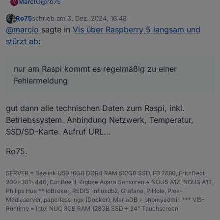
@
ro75
MarcIO
M
Ro75
schrieb am
3. Dez. 2024, 16:48
Diagramme gibt es keine.
zuletzt editiert von
Offline
@
marcio
sagte in
Vis über Raspberry 5 langsam und
Animationen sind es auch keine, lediglich ein Bild fast
bei allen Ansichten und View-Navs (alle mit jeweils
In der Hauptansicht ein Bild, 9 Nav-Links mit Bindings
stürzt ab
:
einem Binding).
und eine kleine Tabelle. Danach noch zwei weitere
Ansichten
Aber halt nochmals zur Erinnerung, funktioniert auf
in der die Hauptansicht quasi geteilt wird, eine Seite
dem Rechner perfekt nur am Raspi kommt es
nur am Raspi kommt es regelmäßig zu einer
mit 4 View-Navs + eine Tabelle und die andere Ansicht
regelmäßig zu einer Fehlermeldung.
Fehlermeldung
dann eben mit 5 View-Navs und eine Tabelle. Im
Weiteren gibt es dann für jedes Gerät eine Ansicht
(insgesamt 9) da ist allerdings nicht mehr viel
gut dann alle technischen Daten zum Raspi, inkl.
belastendes, nur eine LED-Anzeige mit einem Binding.
Betriebssystem. Anbindung Netzwerk, Temperatur,
SSD/SD-Karte. Aufruf URL...
Ro75.
SERVER = Beelink U59 16GB DDR4 RAM 512GB SSD, FB 7490, FritzDect
200+301+440, ConBee II, Zigbee Aqara Sensoren + NOUS A1Z, NOUS A1T,
Philips Hue ** ioBroker, REDIS, influxdb2, Grafana, PiHole, Plex-
Mediaserver, paperless-ngx (Docker), MariaDB + phpmyadmin *** VIS-
Runtime = Intel NUC 8GB RAM 128GB SSD + 24" Touchscreen