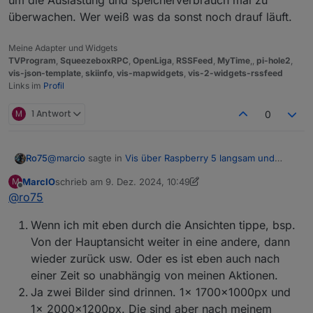
überwachen. Wer weiß was da sonst noch drauf läuft.
Meine Adapter und Widgets
TVProgram
,
SqueezeboxRPC
,
OpenLiga
,
RSSFeed
,
MyTime
,,
pi-hole2
,
vis-json-template
,
skiinfo
,
vis-mapwidgets
,
vis-2-widgets-rssfeed
Links im
Profil
M
1 Antwort
0
@
marcio
sagte in
Vis über Raspberry 5 langsam und
Ro75
stürzt ab
:
MarcIO
schrieb am
9. Dez. 2024, 10:49
M
zuletzt editiert von MarcIO
12. Sept. 2024, 12:12
Offline
@
ro75
Manche Ansichten switchen in paar Sekunden aber
spätestens nach dem 3. Klick lädt es mehrere
Was meinst du mit "nach dem 3. Klick"?
Minuten lang
Wenn ich mit eben durch die Ansichten tippe, bsp.
Hast du Bilder drauf, wenn ja wie groß?
Von der Hauptansicht weiter in eine andere, dann
wieder zurück usw. Oder es ist eben auch nach
einer Zeit so unabhängig von meinen Aktionen.
Ja zwei Bilder sind drinnen. 1x 1700x1000px und
1x 2000x1200px. Die sind aber nach meinem