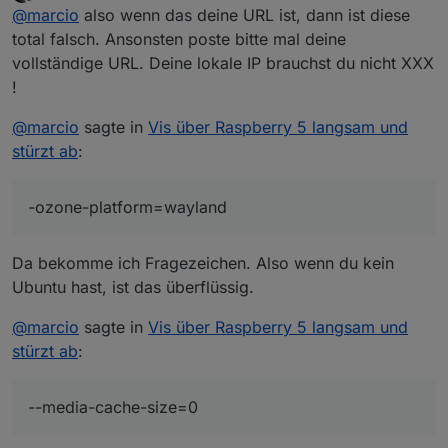
zuletzt editiert von Ro75
12. Mai 2024, 16:59
Offline
@
marcio
also wenn das deine URL ist, dann ist diese
Browser mir den Error 5 ausgibt und dieser mit
Cookies und Cache zu tun haben kann, habe ich alles
chromium-browser --enable-
total falsch. Ansonsten poste bitte mal deine
mögliche abgeschaltet.
features=UseOzonePlatform --ozone-
vollständige URL. Deine lokale IP brauchst du nicht XXX
platform=wayland --disk-cache-dir=/dev/null --disk-
!
cache-size=0 --clear-data -disable-application-cache -
-media-cache-size=0 --disable-plugins --no-sandbox
@
marcio
sagte in
Vis über Raspberry 5 langsam und
--disable-features=Cookies --clear-cache --incognito
stürzt ab
:
--kiosk
http://XXX.XXX.XXX.206:8282/vis/index.html#Total
-ozone-platform=wayland
Da bekomme ich Fragezeichen. Also wenn du kein
Ubuntu hast, ist das überflüssig.
@
marcio
sagte in
Vis über Raspberry 5 langsam und
stürzt ab
:
--media-cache-size=0