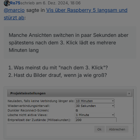
Ro75
schrieb am
6. Dez. 2024, 18:06
Bei mir läuft Chromium. Ich habe es auch mal mit
zuletzt editiert von
Offline
@
marcio
sagte in
Vis über Raspberry 5 langsam und
Firefox probiert, war aber nicht besser.
Was genau an der URL ist falsch?
stürzt ab
:
Ohne diesen Abschnitt hatte es leider auch nicht
funktioniert.
Manche Ansichten switchen in paar Sekunden aber
spätestens nach dem 3. Klick lädt es mehrere
-ozone-platform=wayland
Minuten lang
Update:
Was meinst du mit "nach dem 3. Klick"?
also ich habe dein Befehl mal probiert und es läuft
irgendwie im Gesamten etwas langsamer als zuvor.
Hast du Bilder drauf, wenn ja wie groß?
Manche Ansichten switchen in paar Sekunden aber
spätestens nach dem 3. Klick lädt es mehrere Minuten
lang. Aber so die Visualisierung ist halt etwas träger.
Browserabsturz hatte ich bisher nicht, das schonmal
das gute hierbei.