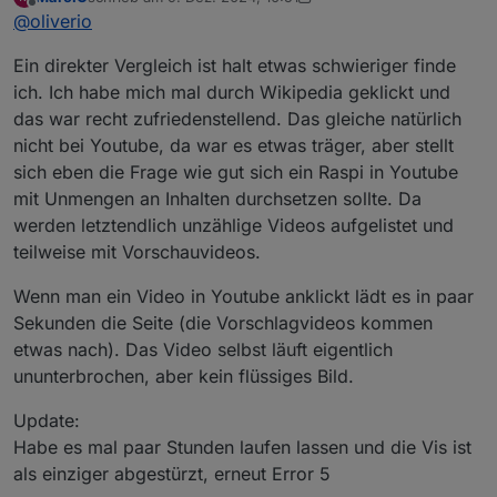
Was mich noch interessieren würde,
zuletzt editiert von MarcIO
12. Sept. 2024, 13:56
Offline
@
oliverio
Laufen den alle Seiten langsam?
Also auch Facebook, etc.
Evtl kann man dann schauen ob es ein iob oder ein
Ein direkter Vergleich ist halt etwas schwieriger finde
raspi Problem ist.
Wenn alles andere super läuft,
ich. Ich habe mich mal durch Wikipedia geklickt und
Dann könnte man von deinem raspi aus den iob mal
das war recht zufriedenstellend. Das gleiche natürlich
anpinselnd und die Latenz prüfen, nur um doch
Evtl zum Port? Warum hast du den Port des iob
nicht bei Youtube, da war es etwas träger, aber stellt
netzprobleme auszuschließen.
angepasst? Ist normalerweise kein Problem aber wer
sich eben die Frage wie gut sich ein Raspi in Youtube
weiß. Von deinem anderen Rechner scheint es ja gut
Dann kannst du auf deinen raspi mal top laufen lassen
zu laufen.
um die Auslastung und speicherverbrauch mal zu
mit Unmengen an Inhalten durchsetzen sollte. Da
überwachen. Wer weiß was da sonst noch drauf läuft.
werden letztendlich unzählige Videos aufgelistet und
teilweise mit Vorschauvideos.
Wenn man ein Video in Youtube anklickt lädt es in paar
Sekunden die Seite (die Vorschlagvideos kommen
etwas nach). Das Video selbst läuft eigentlich
ununterbrochen, aber kein flüssiges Bild.
Update:
Habe es mal paar Stunden laufen lassen und die Vis ist
als einziger abgestürzt, erneut Error 5