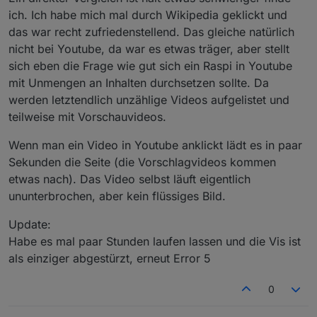
Wenn alles andere super läuft,
ich. Ich habe mich mal durch Wikipedia geklickt und
Dann könnte man von deinem raspi aus den iob mal
das war recht zufriedenstellend. Das gleiche natürlich
anpinselnd und die Latenz prüfen, nur um doch
Evtl zum Port? Warum hast du den Port des iob
nicht bei Youtube, da war es etwas träger, aber stellt
netzprobleme auszuschließen.
angepasst? Ist normalerweise kein Problem aber wer
sich eben die Frage wie gut sich ein Raspi in Youtube
weiß. Von deinem anderen Rechner scheint es ja gut
Dann kannst du auf deinen raspi mal top laufen lassen
zu laufen.
um die Auslastung und speicherverbrauch mal zu
mit Unmengen an Inhalten durchsetzen sollte. Da
überwachen. Wer weiß was da sonst noch drauf läuft.
werden letztendlich unzählige Videos aufgelistet und
teilweise mit Vorschauvideos.
Wenn man ein Video in Youtube anklickt lädt es in paar
Sekunden die Seite (die Vorschlagvideos kommen
etwas nach). Das Video selbst läuft eigentlich
ununterbrochen, aber kein flüssiges Bild.
Update:
Habe es mal paar Stunden laufen lassen und die Vis ist
als einziger abgestürzt, erneut Error 5
0