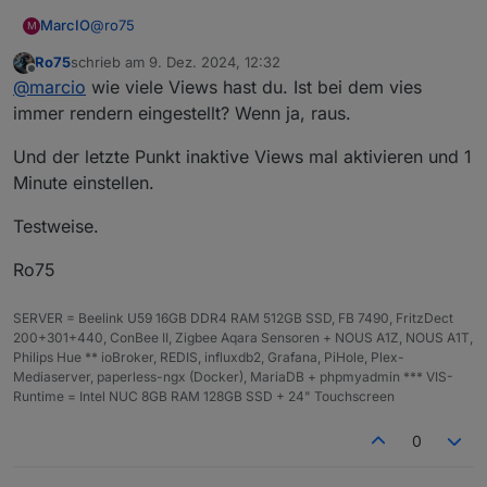
@
ro75
MarcIO
M
Ro75
schrieb am
9. Dez. 2024, 12:32
Wenn ich mit eben durch die Ansichten tippe,
zuletzt editiert von
Offline
@
marcio
wie viele Views hast du. Ist bei dem vies
bsp. Von der Hauptansicht weiter in eine andere,
dann wieder zurück usw. Oder es ist eben auch
immer rendern eingestellt? Wenn ja, raus.
nach einer Zeit so unabhängig von meinen
Aktionen.
Und der letzte Punkt inaktive Views mal aktivieren und 1
Ja zwei Bilder sind drinnen. 1x 1700x1000px und
Minute einstellen.
1x 2000x1200px. Die sind aber nach meinem
Gefühl eher unproblematisch nach dem ich das
Testweise.
Häkchen bei "Update nach Viewwechsel"
rausgenommen habe. Die Bilder laden somit nur
Ro75
einmal beim Start und sind danach problemlos
wieder aufzurufen.
Schaut bei mir so aus:
SERVER = Beelink U59 16GB DDR4 RAM 512GB SSD, FB 7490, FritzDect
200+301+440, ConBee II, Zigbee Aqara Sensoren + NOUS A1Z, NOUS A1T,
Philips Hue ** ioBroker, REDIS, influxdb2, Grafana, PiHole, Plex-
Mediaserver, paperless-ngx (Docker), MariaDB + phpmyadmin *** VIS-
Runtime = Intel NUC 8GB RAM 128GB SSD + 24" Touchscreen
0