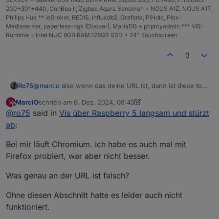
200+301+440, ConBee II, Zigbee Aqara Sensoren + NOUS A1Z, NOUS A1T,
Philips Hue ** ioBroker, REDIS, influxdb2, Grafana, PiHole, Plex-
Mediaserver, paperless-ngx (Docker), MariaDB + phpmyadmin *** VIS-
Runtime = Intel NUC 8GB RAM 128GB SSD + 24" Touchscreen
0
@
marcio
also wenn das deine URL ist, dann ist diese total
Ro75
falsch. Ansonsten poste bitte mal deine vollständige URL.
MarcIO
schrieb am
6. Dez. 2024, 08:45
M
Deine lokale IP brauchst du nicht XXX !
@
marcio
sagte in
Vis über Raspberry 5 langsam und
zuletzt editiert von MarcIO
12. Juni 2024, 11:49
Offline
@
ro75
said in
Vis über Raspberry 5 langsam und stürzt
stürzt ab
:
ab
:
-ozone-platform=wayland
Bei mir läuft Chromium. Ich habe es auch mal mit
Firefox probiert, war aber nicht besser.
Da bekomme ich Fragezeichen. Also wenn du kein
Ubuntu hast, ist das überflüssig.
Was genau an der URL ist falsch?
@
marcio
sagte in
Vis über Raspberry 5 langsam und
stürzt ab
:
Ohne diesen Abschnitt hatte es leider auch nicht
--media-cache-size=0
funktioniert.