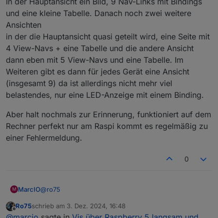
In der Hauptansicht ein Bild, 9 Nav-Links mit Bindings
und eine kleine Tabelle. Danach noch zwei weitere
Ansichten
in der die Hauptansicht quasi geteilt wird, eine Seite mit
4 View-Navs + eine Tabelle und die andere Ansicht
dann eben mit 5 View-Navs und eine Tabelle. Im
Weiteren gibt es dann für jedes Gerät eine Ansicht
(insgesamt 9) da ist allerdings nicht mehr viel
belastendes, nur eine LED-Anzeige mit einem Binding.
Aber halt nochmals zur Erinnerung, funktioniert auf dem
Rechner perfekt nur am Raspi kommt es regelmäßig zu
einer Fehlermeldung.
0
@
ro75
MarcIO
M
Ro75
schrieb am
3. Dez. 2024, 16:48
Diagramme gibt es keine.
zuletzt editiert von
Offline
@
marcio
sagte in
Vis über Raspberry 5 langsam und
Animationen sind es auch keine, lediglich ein Bild fast