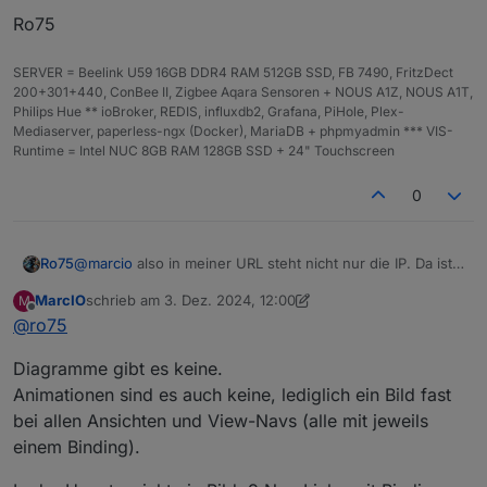
Ro75
SERVER = Beelink U59 16GB DDR4 RAM 512GB SSD, FB 7490, FritzDect
200+301+440, ConBee II, Zigbee Aqara Sensoren + NOUS A1Z, NOUS A1T,
Philips Hue ** ioBroker, REDIS, influxdb2, Grafana, PiHole, Plex-
Mediaserver, paperless-ngx (Docker), MariaDB + phpmyadmin *** VIS-
Runtime = Intel NUC 8GB RAM 128GB SSD + 24" Touchscreen
0
@
marcio
also in meiner URL steht nicht nur die IP. Da ist
Ro75
einiges mehr drin.
MarcIO
schrieb am
3. Dez. 2024, 12:00
M
Hast du Flot, echarts oder Grafena Diagramme
zuletzt editiert von MarcIO
12. März 2024, 13:01
Offline
@
ro75
eingebunden? Wenn ja wie viele?
Hast du Animationen (GIF, svg) am Start?
Diagramme gibt es keine.
Wie viele Objekte pro View?
Animationen sind es auch keine, lediglich ein Bild fast
bei allen Ansichten und View-Navs (alle mit jeweils
Ro75
einem Binding).