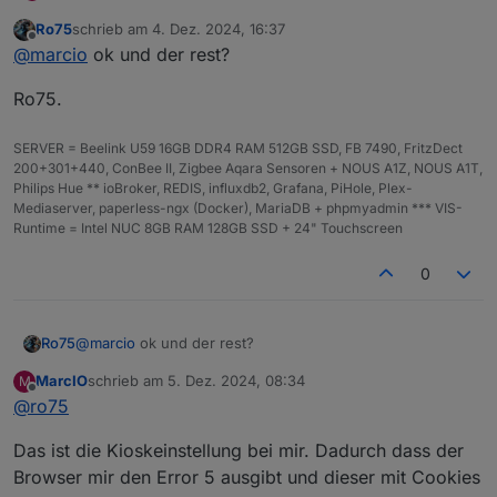
Ro75
schrieb am
4. Dez. 2024, 16:37
Ja tatsächlich hast recht, ist kein OS. Dachte Wayland
zuletzt editiert von
Offline
@
marcio
ok und der rest?
gäbe es nur auf diesen.
pi@raspberrypi:~ $ cat /etc/os-release 

Ro75.
PRETTY_NAME="Raspbian GNU/Linux 12 (bookworm)"
NAME="Raspbian GNU/Linux"

VERSION_ID="12"

SERVER = Beelink U59 16GB DDR4 RAM 512GB SSD, FB 7490, FritzDect
VERSION="12 (bookworm)"

200+301+440, ConBee II, Zigbee Aqara Sensoren + NOUS A1Z, NOUS A1T,
VERSION_CODENAME=bookworm

Philips Hue ** ioBroker, REDIS, influxdb2, Grafana, PiHole, Plex-
ID=raspbian

Mediaserver, paperless-ngx (Docker), MariaDB + phpmyadmin *** VIS-
ID_LIKE=debian

Runtime = Intel NUC 8GB RAM 128GB SSD + 24" Touchscreen
HOME_URL="http://www.raspbian.org/"

SUPPORT_URL="http://www.raspbian.org/RaspbianF
0
BUG_REPORT_URL="http://www.raspbian.org/Raspbi
pi@raspberrypi:~ $ hostnamectl

 Static hostname: raspberrypi

@
marcio
ok und der rest?
Ro75
       Icon name: computer

      Machine ID: 23136241cb0a455bb5779d764d83
MarcIO
schrieb am
5. Dez. 2024, 08:34
M
Ro75.
zuletzt editiert von
         Boot ID: cfb967d3ffc645fe96eb44564975
Offline
@
ro75
Operating System: Raspbian GNU/Linux 12 (bookw
          Kernel: Linux 6.6.51+rpt-rpi-v8

Das ist die Kioskeinstellung bei mir. Dadurch dass der
Browser mir den Error 5 ausgibt und dieser mit Cookies