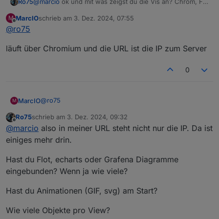
@
marcio
ok und mit was zeigst du die Vis an? Chrom, FF,
Ro75
Edge? Wie ist die URL?
MarcIO
schrieb am
3. Dez. 2024, 07:55
M
Ro75
zuletzt editiert von
Offline
@
ro75
läuft über Chromium und die URL ist die IP zum Server
0
@
ro75
MarcIO
M
Ro75
schrieb am
3. Dez. 2024, 09:32
läuft über Chromium und die URL ist die IP zum Server
zuletzt editiert von
Offline
@
marcio
also in meiner URL steht nicht nur die IP. Da ist
einiges mehr drin.
Hast du Flot, echarts oder Grafena Diagramme
eingebunden? Wenn ja wie viele?
Hast du Animationen (GIF, svg) am Start?
Wie viele Objekte pro View?