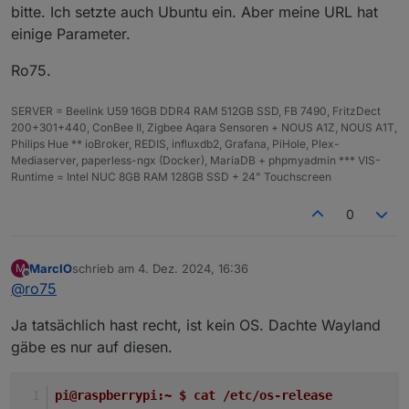
bitte. Ich setzte auch Ubuntu ein. Aber meine URL hat
einige Parameter.
Ro75.
SERVER = Beelink U59 16GB DDR4 RAM 512GB SSD, FB 7490, FritzDect
200+301+440, ConBee II, Zigbee Aqara Sensoren + NOUS A1Z, NOUS A1T,
Philips Hue ** ioBroker, REDIS, influxdb2, Grafana, PiHole, Plex-
Mediaserver, paperless-ngx (Docker), MariaDB + phpmyadmin *** VIS-
Runtime = Intel NUC 8GB RAM 128GB SSD + 24" Touchscreen
0
MarcIO
schrieb am
4. Dez. 2024, 16:36
M
zuletzt editiert von
Offline
@
ro75
Ja tatsächlich hast recht, ist kein OS. Dachte Wayland
gäbe es nur auf diesen.
pi@raspberrypi:~ $ cat /etc/os-release 