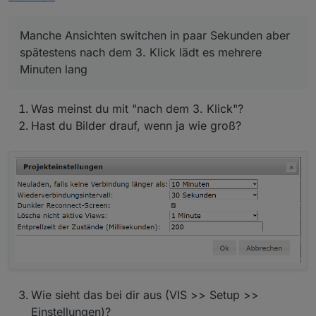
Ohne diesen Abschnitt hatte es leider auch nicht
funktioniert.
Manche Ansichten switchen in paar Sekunden aber
spätestens nach dem 3. Klick lädt es mehrere
-ozone-platform=wayland
Minuten lang
Update:
Was meinst du mit "nach dem 3. Klick"?
also ich habe dein Befehl mal probiert und es läuft
irgendwie im Gesamten etwas langsamer als zuvor.
Hast du Bilder drauf, wenn ja wie groß?
Manche Ansichten switchen in paar Sekunden aber
spätestens nach dem 3. Klick lädt es mehrere Minuten
lang. Aber so die Visualisierung ist halt etwas träger.
Browserabsturz hatte ich bisher nicht, das schonmal
das gute hierbei.
Wie sieht das bei dir aus (VIS >> Setup >>
Einstellungen)?