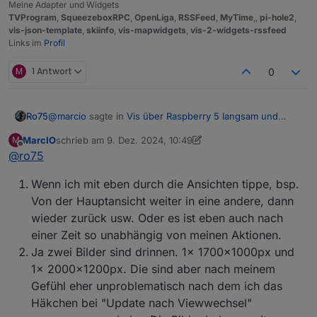
Meine Adapter und Widgets
TVProgram
,
SqueezeboxRPC
,
OpenLiga
,
RSSFeed
,
MyTime
,,
pi-hole2
,
vis-json-template
,
skiinfo
,
vis-mapwidgets
,
vis-2-widgets-rssfeed
Links im
Profil
M
1 Antwort
0
@
marcio
sagte in
Vis über Raspberry 5 langsam und
Ro75
stürzt ab
:
MarcIO
schrieb am
9. Dez. 2024, 10:49
M
zuletzt editiert von MarcIO
12. Sept. 2024, 12:12
Offline
@
ro75
Manche Ansichten switchen in paar Sekunden aber
spätestens nach dem 3. Klick lädt es mehrere
Was meinst du mit "nach dem 3. Klick"?
Minuten lang
Wenn ich mit eben durch die Ansichten tippe, bsp.
Hast du Bilder drauf, wenn ja wie groß?
Von der Hauptansicht weiter in eine andere, dann
wieder zurück usw. Oder es ist eben auch nach
einer Zeit so unabhängig von meinen Aktionen.
Ja zwei Bilder sind drinnen. 1x 1700x1000px und
1x 2000x1200px. Die sind aber nach meinem
Gefühl eher unproblematisch nach dem ich das
Wie sieht das bei dir aus (VIS >> Setup >>
Häkchen bei "Update nach Viewwechsel"
Ro75.
Einstellungen)?