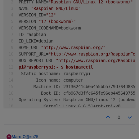
PRETTY_NAME=
"Raspbian GNU/Linux 12 (bookworm)"
NAME=
"Raspbian GNU/Linux"
VERSION_ID=
"12"
VERSION=
"12 (bookworm)"
VERSION_CODENAME=bookworm
ID=raspbian
ID_LIKE=debian
HOME_URL=
"http://www.raspbian.org/"
SUPPORT_URL=
"http://www.raspbian.org/RaspbianFor
BUG_REPORT_URL=
"http://www.raspbian.org/Raspbian
pi@raspberrypi:~ $ hostnamectl
 Static hostname: raspberrypi
       Icon name: computer
      Machine ID: 23136241cb0a455bb5779d764d835f
         Boot ID: cfb967d3ffc645fe96eb4456497559
Operating System: Raspbian GNU/Linux 12 (bookwor
          Kernel: Linux 6.6.51+rpt-rpi-v8
    Architecture: arm64
0
@
ro75
MarcIO
M