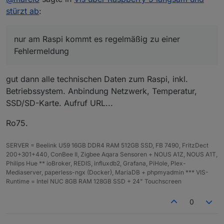
bei allen Ansichten und View-Navs (alle mit jeweils
In der Hauptansicht ein Bild, 9 Nav-Links mit Bindings
stürzt ab
:
einem Binding).
und eine kleine Tabelle. Danach noch zwei weitere
Ansichten
Aber halt nochmals zur Erinnerung, funktioniert auf
in der die Hauptansicht quasi geteilt wird, eine Seite
dem Rechner perfekt nur am Raspi kommt es
nur am Raspi kommt es regelmäßig zu einer
mit 4 View-Navs + eine Tabelle und die andere Ansicht
regelmäßig zu einer Fehlermeldung.
Fehlermeldung
dann eben mit 5 View-Navs und eine Tabelle. Im
Weiteren gibt es dann für jedes Gerät eine Ansicht
(insgesamt 9) da ist allerdings nicht mehr viel
gut dann alle technischen Daten zum Raspi, inkl.
belastendes, nur eine LED-Anzeige mit einem Binding.
Betriebssystem. Anbindung Netzwerk, Temperatur,
SSD/SD-Karte. Aufruf URL...
Ro75.
SERVER = Beelink U59 16GB DDR4 RAM 512GB SSD, FB 7490, FritzDect
200+301+440, ConBee II, Zigbee Aqara Sensoren + NOUS A1Z, NOUS A1T,
Philips Hue ** ioBroker, REDIS, influxdb2, Grafana, PiHole, Plex-
Mediaserver, paperless-ngx (Docker), MariaDB + phpmyadmin *** VIS-
Runtime = Intel NUC 8GB RAM 128GB SSD + 24" Touchscreen
0