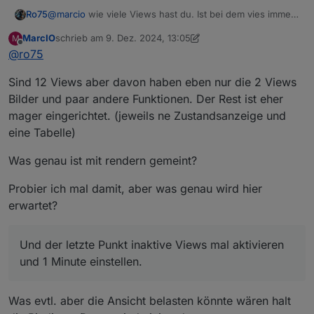
@
marcio
wie viele Views hast du. Ist bei dem vies immer
Ro75
rendern eingestellt? Wenn ja, raus.
MarcIO
schrieb am
9. Dez. 2024, 13:05
M
Und der letzte Punkt inaktive Views mal aktivieren und 1
zuletzt editiert von MarcIO
12. Sept. 2024, 14:18
Offline
@
ro75
Minute einstellen.
Testweise.
Sind 12 Views aber davon haben eben nur die 2 Views
Ro75
Bilder und paar andere Funktionen. Der Rest ist eher
mager eingerichtet. (jeweils ne Zustandsanzeige und
eine Tabelle)
Was genau ist mit rendern gemeint?
Probier ich mal damit, aber was genau wird hier
erwartet?
Und der letzte Punkt inaktive Views mal aktivieren
und 1 Minute einstellen.
Was evtl. aber die Ansicht belasten könnte wären halt