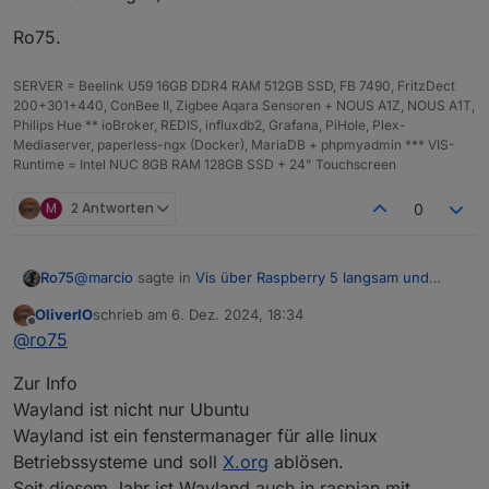
Ro75.
SERVER = Beelink U59 16GB DDR4 RAM 512GB SSD, FB 7490, FritzDect
200+301+440, ConBee II, Zigbee Aqara Sensoren + NOUS A1Z, NOUS A1T,
Philips Hue ** ioBroker, REDIS, influxdb2, Grafana, PiHole, Plex-
Mediaserver, paperless-ngx (Docker), MariaDB + phpmyadmin *** VIS-
Runtime = Intel NUC 8GB RAM 128GB SSD + 24" Touchscreen
M
2 Antworten
0
@
marcio
sagte in
Vis über Raspberry 5 langsam und
Ro75
stürzt ab
:
OliverIO
schrieb am
6. Dez. 2024, 18:34
zuletzt editiert von
Offline
Manche Ansichten switchen in paar Sekunden aber
@
ro75
spätestens nach dem 3. Klick lädt es mehrere
Was meinst du mit "nach dem 3. Klick"?
Minuten lang
Zur Info
Hast du Bilder drauf, wenn ja wie groß?
Wayland ist nicht nur Ubuntu
Wayland ist ein fenstermanager für alle linux
Betriebssysteme und soll
X.org
ablösen.
Seit diesem Jahr ist Wayland auch in raspian mit