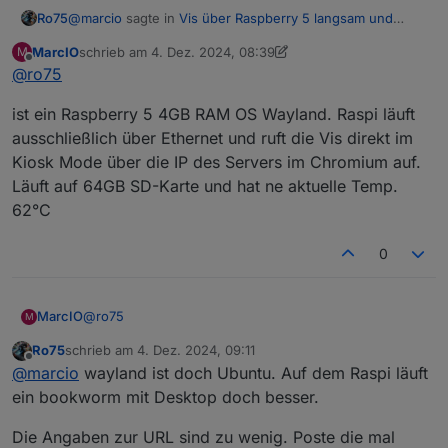
@
marcio
sagte in
Vis über Raspberry 5 langsam und
Ro75
stürzt ab
:
MarcIO
schrieb am
4. Dez. 2024, 08:39
M
zuletzt editiert von MarcIO
12. Apr. 2024, 09:40
Offline
@
ro75
nur am Raspi kommt es regelmäßig zu einer
Fehlermeldung
gut dann alle technischen Daten zum Raspi, inkl.
ist ein Raspberry 5 4GB RAM OS Wayland. Raspi läuft
Betriebssystem. Anbindung Netzwerk, Temperatur,
ausschließlich über Ethernet und ruft die Vis direkt im
SSD/SD-Karte. Aufruf URL...
Ro75.
Kiosk Mode über die IP des Servers im Chromium auf.
Läuft auf 64GB SD-Karte und hat ne aktuelle Temp.
62°C
0
@
ro75
MarcIO
M
Ro75
schrieb am
4. Dez. 2024, 09:11
ist ein Raspberry 5 4GB RAM OS Wayland. Raspi läuft
zuletzt editiert von
Offline
@
marcio
wayland ist doch Ubuntu. Auf dem Raspi läuft
ausschließlich über Ethernet und ruft die Vis direkt im
Kiosk Mode über die IP des Servers im Chromium auf.
ein bookworm mit Desktop doch besser.
Läuft auf 64GB SD-Karte und hat ne aktuelle Temp.
62°C
Die Angaben zur URL sind zu wenig. Poste die mal