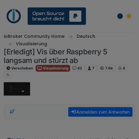
Weiter zum Inhalt
ioBroker Community Home
Deutsch
Visualisierung
[Erledigt] Vis über Raspberry 5
langsam und stürzt ab
Verschoben
Visualisierung
42
7
7.6k
4
Anmelden zum Antworten