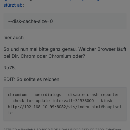
stürzt ab
:
--disk-cache-size=0
hier auch
So und nun mal bitte ganz genau. Welcher Browser läuft
bei Dir. Chrom oder Chromium oder?
Ro75.
EDIT: So sollte es reichen
chromium --noerrdialogs --disable-crash-reporter
--check-for-update-intervall=31536000 --kiosk
http://192.168.10.99:8082/vis/index.html
#Hauptsei
te
SERVER = Beelink U59 16GB DDR4 RAM 512GB SSD, FB 7490, FritzDect