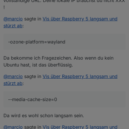
vollständige URL. Deine lokale IP brauchst du nicht XXX
platform=wayland --disk-cache-dir=/dev/null --disk-
!
cache-size=0 --clear-data -disable-application-cache -
-media-cache-size=0 --disable-plugins --no-sandbox
@
marcio
sagte in
Vis über Raspberry 5 langsam und
--disable-features=Cookies --clear-cache --incognito
stürzt ab
:
--kiosk
http://XXX.XXX.XXX.206:8282/vis/index.html#Total
-ozone-platform=wayland
Da bekomme ich Fragezeichen. Also wenn du kein
Ubuntu hast, ist das überflüssig.
@
marcio
sagte in
Vis über Raspberry 5 langsam und
stürzt ab
:
--media-cache-size=0
Da wird es wohl schon langsam sein.
@
marcio
sagte in
Vis über Raspberry 5 langsam und