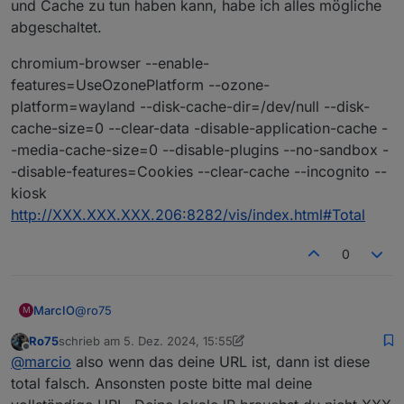
und Cache zu tun haben kann, habe ich alles mögliche
abgeschaltet.
chromium-browser --enable-
features=UseOzonePlatform --ozone-
platform=wayland --disk-cache-dir=/dev/null --disk-
cache-size=0 --clear-data -disable-application-cache -
-media-cache-size=0 --disable-plugins --no-sandbox -
-disable-features=Cookies --clear-cache --incognito --
kiosk
http://XXX.XXX.XXX.206:8282/vis/index.html#Total
0
@
ro75
MarcIO
M
Ro75
schrieb am
5. Dez. 2024, 15:55
Das ist die Kioskeinstellung bei mir. Dadurch dass der
zuletzt editiert von Ro75
12. Mai 2024, 16:59
Offline
@
marcio
also wenn das deine URL ist, dann ist diese
Browser mir den Error 5 ausgibt und dieser mit
Cookies und Cache zu tun haben kann, habe ich alles
chromium-browser --enable-
total falsch. Ansonsten poste bitte mal deine
mögliche abgeschaltet.
features=UseOzonePlatform --ozone-