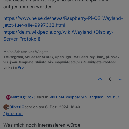
aufgenommen worden
https://www.heise.de/news/Raspberry-Pi-OS-Wayland-
Wie sieht das bei dir aus (VIS >> Setup >>
jetzt-fuer-alle-9997332.html
Ro75.
Einstellungen)?
https://de.m.wikipedia.org/wiki/Wayland_(Display-
Server-Protokoll)
Meine Adapter und Widgets
TVProgram
,
SqueezeboxRPC
,
OpenLiga
,
RSSFeed
,
MyTime
,,
pi-hole2
,
vis-json-template
,
skiinfo
,
vis-mapwidgets
,
vis-2-widgets-rssfeed
Links im
Profil
0
@
ro75
said in
Vis über Raspberry 5 langsam und stürzt
MarcIO
M
ab
:
OliverIO
schrieb am
6. Dez. 2024, 18:40
Bei mir läuft Chromium. Ich habe es auch mal mit
zuletzt editiert von
Offline
@
marcio
Firefox probiert, war aber nicht besser.
Was genau an der URL ist falsch?
Was mich noch interessieren würde,