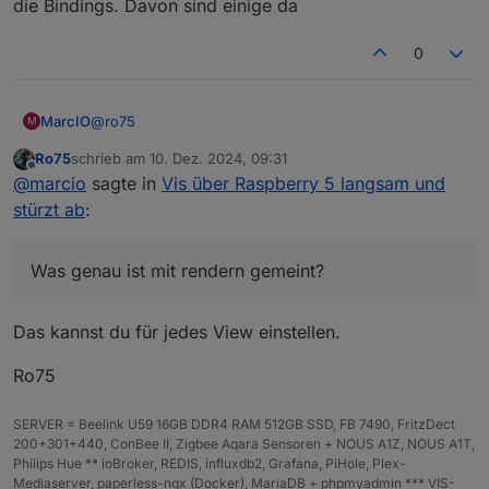
die Bindings. Davon sind einige da
0
@
ro75
MarcIO
M
Ro75
schrieb am
10. Dez. 2024, 09:31
Sind 12 Views aber davon haben eben nur die 2 Views
zuletzt editiert von
Offline
@
marcio
sagte in
Vis über Raspberry 5 langsam und
Bilder und paar andere Funktionen. Der Rest ist eher
mager eingerichtet. (jeweils ne Zustandsanzeige und
Was genau ist mit rendern gemeint?
stürzt ab
:
eine Tabelle)
Probier ich mal damit, aber was genau wird hier
erwartet?
Was genau ist mit rendern gemeint?
Und der letzte Punkt inaktive Views mal aktivieren
und 1 Minute einstellen.
Das kannst du für jedes View einstellen.
Was evtl. aber die Ansicht belasten könnte wären halt
die Bindings. Davon sind einige da
Ro75
SERVER = Beelink U59 16GB DDR4 RAM 512GB SSD, FB 7490, FritzDect
200+301+440, ConBee II, Zigbee Aqara Sensoren + NOUS A1Z, NOUS A1T,
Philips Hue ** ioBroker, REDIS, influxdb2, Grafana, PiHole, Plex-
Mediaserver, paperless-ngx (Docker), MariaDB + phpmyadmin *** VIS-