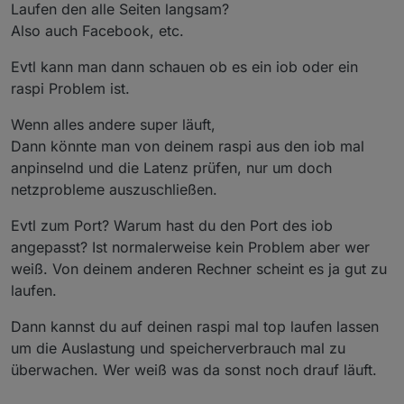
Ohne diesen Abschnitt hatte es leider auch nicht
Laufen den alle Seiten langsam?
funktioniert.
Also auch Facebook, etc.
-ozone-platform=wayland
Evtl kann man dann schauen ob es ein iob oder ein
raspi Problem ist.
Update:
also ich habe dein Befehl mal probiert und es läuft
Wenn alles andere super läuft,
irgendwie im Gesamten etwas langsamer als zuvor.
Dann könnte man von deinem raspi aus den iob mal
Manche Ansichten switchen in paar Sekunden aber
anpinselnd und die Latenz prüfen, nur um doch
spätestens nach dem 3. Klick lädt es mehrere Minuten
lang. Aber so die Visualisierung ist halt etwas träger.
netzprobleme auszuschließen.
Browserabsturz hatte ich bisher nicht, das schonmal
das gute hierbei.
Evtl zum Port? Warum hast du den Port des iob
angepasst? Ist normalerweise kein Problem aber wer
weiß. Von deinem anderen Rechner scheint es ja gut zu
laufen.
Dann kannst du auf deinen raspi mal top laufen lassen
um die Auslastung und speicherverbrauch mal zu
überwachen. Wer weiß was da sonst noch drauf läuft.