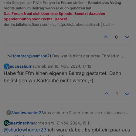
kein Support per PN! - Fragen im Forum stellen -
Benutzt das Voting
rechts unten im Beitrag wenn er euch geholfen hat.
Das Forum freut sich über eine Spende. Benutzt dazu den
Spendenbutton oben rechts. Danke!
der Installationsfixer:
curl -fsL https://iobroker.net/fix.sh | bash -
0
@
samson71
Das war ja nicht der erste Thread in
Homoran
dieser Richtung.
accessburn
schrieb am
16. Nov. 2024, 17:12
A
@all bitte ähnliche Threads über die "Melden"
zuletzt editiert von
Offline
Habe für Ffm einen eigenen Beitrag gestartet. Dann
Funktion melden, damit wir sie auch in diesem
Unterforum zusammenfassen können
belästigen wir Karlsruhe nicht weiter ;-)
1
Aus anderen Foren kenne ich es dass man
Shadowhunter23
S
sich monatlich trifft und über sein "Hobby"
martinschm
schrieb am
17. Nov. 2024, 15:11
M
austauscht. Für mich wäre die nächste
Treffpunkt:
zuletzt editiert von
Offline
@
shadowhunter23
ich wäre dabei. Es gibt ein paar aus
größere Stadt Karlsruhe.
Schlindweinstuben
Gäbe es Interesse ein Usertreffen zu
76689 Karlsdorf- Neuthardt
iobroker vorgestellt von: