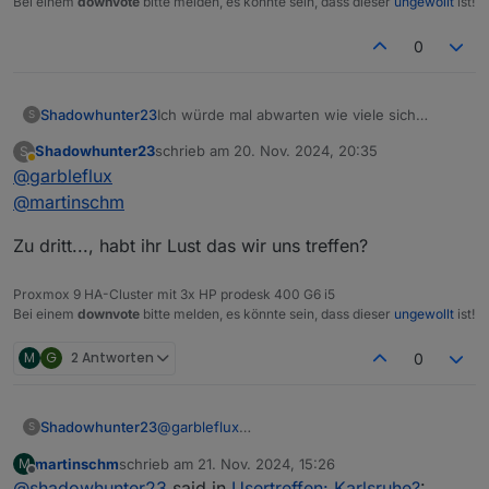
Bei einem
downvote
bitte melden, es könnte sein, dass dieser
ungewollt
ist!
0
Shadowhunter23
Ich würde mal abwarten wie viele sich
S
melden und dann einen Termin finden.
Shadowhunter23
schrieb am
20. Nov. 2024, 20:35
S
zuletzt editiert von
Abwesend
@
garbleflux
@
martinschm
Zu dritt..., habt ihr Lust das wir uns treffen?
Proxmox 9 HA-Cluster mit 3x HP prodesk 400 G6 i5
Bei einem
downvote
bitte melden, es könnte sein, dass dieser
ungewollt
ist!
M
G
2 Antworten
0
@
garbleflux
Shadowhunter23
S
@
martinschm
martinschm
schrieb am
21. Nov. 2024, 15:26
M
Zu dritt..., habt ihr Lust das wir uns treffen?
zuletzt editiert von
Offline
@
shadowhunter23
said in
Usertreffen: Karlsruhe?
: