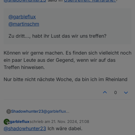
@
garbleflux
@
martinschm
Zu dritt..., habt ihr Lust das wir uns treffen?
Können wir gerne machen. Es finden sich vielleicht noch
ein paar Leute aus der Gegend, wenn wir auf das
Treffen hinweisen.
Nur bitte nicht nächste Woche, da bin ich im Rheinland
0
@
garbleflux
Shadowhunter23
S
@
martinschm
garbleflux
schrieb am
21. Nov. 2024, 21:08
G
Zu dritt..., habt ihr Lust das wir uns treffen?
zuletzt editiert von
Offline
@
shadowhunter23
Ich wäre dabei.