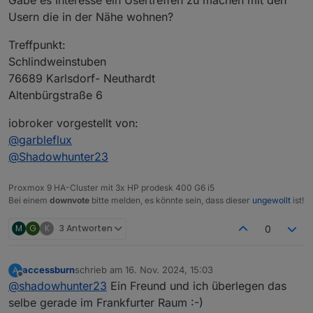
Usern die in der Nähe wohnen?
Treffpunkt:
Schlindweinstuben
76689 Karlsdorf- Neuthardt
Altenbürgstraße 6
iobroker vorgestellt von:
@
garbleflux
@
Shadowhunter23
Proxmox 9 HA-Cluster mit 3x HP prodesk 400 G6 i5
Bei einem
downvote
bitte melden, es könnte sein, dass dieser
ungewollt
ist!
M
G
K
3 Antworten
0
accessburn
schrieb am
16. Nov. 2024, 15:03
A
zuletzt editiert von
Offline
@
shadowhunter23
Ein Freund und ich überlegen das
selbe gerade im Frankfurter Raum :-)