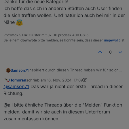
Danke für die neue Kategorie!
Ich hoffe das sich in anderen Städten auch User finden
die sich treffen wollen. Und natürlich auch bei mir in der
Nähe
Proxmox 9 HA-Cluster mit 3x HP prodesk 400 G6 i5
Bei einem
downvote
bitte melden, es könnte sein, dass dieser
ungewollt
ist!
0
Inspiriert durch diesen Thread haben wir für solche
Samson71
Ansinnen eine eigene Hauptkategorie eingerichtet
Homoran
schrieb am
16. Nov. 2024, 17:09
um solchen Auszutauschen einen Raum zu geben.
Ich habe diesen Beitrag daher mal verschoben ;)
zuletzt editiert von Homoran
Nicht stören
@
samson71
Das war ja nicht der erste Thread in dieser
Richtung.
@all bitte ähnliche Threads über die "Melden" Funktion
melden, damit wir sie auch in diesem Unterforum
zusammenfassen können