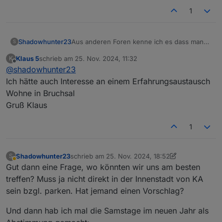
1
Aus anderen Foren kenne ich es dass man
Shadowhunter23
S
sich monatlich trifft und über sein "Hobby"
Klaus 5
schrieb am
25. Nov. 2024, 11:32
K
austauscht. Für mich wäre die nächste
Treffpunkt:
zuletzt editiert von
Offline
@
shadowhunter23
größere Stadt Karlsruhe.
Schlindweinstuben
Gäbe es Interesse ein Usertreffen zu
76689 Karlsdorf- Neuthardt
iobroker vorgestellt von:
Ich hätte auch Interesse an einem Erfahrungsaustausch
machen mit den Usern die in der Nähe
Altenbürgstraße 6
@
garbleflux
Wohne in Bruchsal
wohnen?
@
Shadowhunter23
Gruß Klaus
1
Shadowhunter23
schrieb am
25. Nov. 2024, 18:52
S
zuletzt editiert von Shadowhunter23
Abwesend
Gut dann eine Frage, wo könnten wir uns am besten
treffen? Muss ja nicht direkt in der Innenstadt von KA
sein bzgl. parken. Hat jemand einen Vorschlag?
Und dann hab ich mal die Samstage im neuen Jahr als