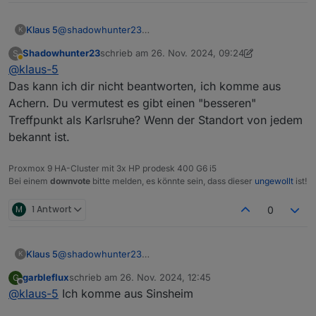
Klaus 5
@
shadowhunter23
K
Wo sind die anderen Interessenten ansässig?
Shadowhunter23
schrieb am
26. Nov. 2024, 09:24
S
zuletzt editiert von Shadowhunter23
Abwesend
@
klaus-5
Das kann ich dir nicht beantworten, ich komme aus
Achern. Du vermutest es gibt einen "besseren"
Treffpunkt als Karlsruhe? Wenn der Standort von jedem
bekannt ist.
Proxmox 9 HA-Cluster mit 3x HP prodesk 400 G6 i5
Bei einem
downvote
bitte melden, es könnte sein, dass dieser
ungewollt
ist!
M
1 Antwort
0
Klaus 5
@
shadowhunter23
K
Wo sind die anderen Interessenten ansässig?
garbleflux
schrieb am
26. Nov. 2024, 12:45
G
zuletzt editiert von
Offline
@
klaus-5
Ich komme aus Sinsheim