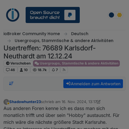
Weiter zum Inhalt
ioBroker Community Home
Deutsch
Usergroups, Stammtische & andere Aktivitäten
Usertreffen: 76689 Karlsdorf-
Neuthardt am 12.12.24
Verschoben
Usergroups, Stammtische & andere Aktivitäten
46
10
18.7k
7
Anmelden zum Antworten
Shadowhunter23
schrieb am
16. Nov. 2024, 13:17
S
zuletzt editiert von Shadowhunter23
Abwesend
Aus anderen Foren kenne ich es dass man sich
monatlich trifft und über sein "Hobby" austauscht. Für
mich wäre die nächste größere Stadt Karlsruhe.
Gäbe es Interesse ein Usertreffen zu machen mit den