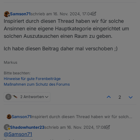
Samson71
schrieb am
16. Nov. 2024, 17:04
zuletzt editiert von Samson71
Offline
Inspiriert durch diesen Thread haben wir für solche
Ansinnen eine eigene Hauptkategorie eingerichtet um
solchen Auszutauschen einen Raum zu geben.
Ich habe diesen Beitrag daher mal verschoben ;)
Markus
Bitte beachten:
Hinweise für gute Forenbeiträge
Maßnahmen zum Schutz des Forums
S
2 Antworten
2
Inspiriert durch diesen Thread haben wir für solche
Samson71
Ansinnen eine eigene Hauptkategorie eingerichtet
Shadowhunter23
schrieb am
16. Nov. 2024, 17:08
S
um solchen Auszutauschen einen Raum zu geben.
Ich habe diesen Beitrag daher mal verschoben ;)
zuletzt editiert von Shadowhunter23
Abwesend
@
Samson71