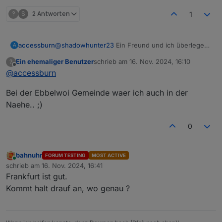
?
S
2 Antworten
1
accessburn
@
shadowhunter23
Ein Freund und ich überlegen
A
das selbe gerade im Frankfurter Raum :-)
Ein ehemaliger Benutzer
schrieb am
16. Nov. 2024, 16:10
?
zuletzt editiert von
Offline
@
accessburn
Bei der Ebbelwoi Gemeinde waer ich auch in der
Naehe.. ;)
0
bahnuhr
FORUM TESTING
MOST ACTIVE
Online
schrieb am
16. Nov. 2024, 16:41
zuletzt editiert von
Frankfurt ist gut.
Kommt halt drauf an, wo genau ?