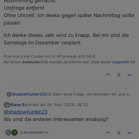
Abstimmung gemacht:
Umfrage entfernt
Ohne Uhrzeit, ich denke gegen später Nachmittag sollte
passen.
Ich denke dieses Jahr wird zu knapp. Bei mir sind die
Samstage im Dezember verplant.
Proxmox 9 HA-Cluster mit 3x HP prodesk 400 G6 i5
Bei einem
downvote
bitte melden, es könnte sein, dass dieser
ungewollt
ist!
0
Gut dann eine Frage, wo könnten wir uns am
Shadowhunter23
S
besten treffen? Muss ja nicht direkt in der
Klaus 5
schrieb am
26. Nov. 2024, 08:22
K
Innenstadt von KA sein bzgl. parken. Hat
Und dann hab ich mal die Samstage im
zuletzt editiert von
Offline
@
shadowhunter23
jemand einen Vorschlag?
neuen Jahr als Abstimmung gemacht:
Umfrage entfernt
Ich denke dieses Jahr wird zu knapp. Bei mir
Wo sind die anderen Interessenten ansässig?
Ohne Uhrzeit, ich denke gegen später
sind die Samstage im Dezember verplant.
Nachmittag sollte passen.
S
G
2 Antworten
0