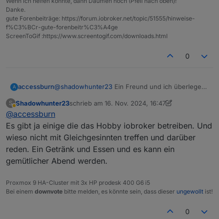
Wenn ich helfen konnte, dann Daumen hoch (Pfeil nach oben)!
Danke.
gute Forenbeiträge: https://forum.iobroker.net/topic/51555/hinweise-
f%C3%BCr-gute-forenbeitr%C3%A4ge
ScreenToGif :https://www.screentogif.com/downloads.html
0
accessburn
@
shadowhunter23
Ein Freund und ich überlegen
A
das selbe gerade im Frankfurter Raum :-)
Shadowhunter23
schrieb am
16. Nov. 2024, 16:47
S
zuletzt editiert von Shadowhunter23
Abwesend
@
accessburn
Es gibt ja einige die das Hobby iobroker betreiben. Und
wieso nicht mit Gleichgesinnten treffen und darüber
reden. Ein Getränk und Essen und es kann ein
gemütlicher Abend werden.
Proxmox 9 HA-Cluster mit 3x HP prodesk 400 G6 i5
Bei einem
downvote
bitte melden, es könnte sein, dass dieser
ungewollt
ist!
0