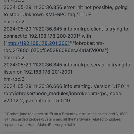
hm-rpc.2
2024-05-29 11:20:36.856 error Init not possible, going
to stop: Unknown XML-RPC tag 'TITLE'
hm-rpc.2
2024-05-29 11:20:36.845 info xmlrpc client is trying to
connect to 192.168.178.200:2001/ with
["
http://192.168.178.201:2001
","iobroker:hm-
rpc.2:78001070cf5e5286086eca4a1af7d00a"]
hm-rpc.2
2024-05-29 11:20:36.845 info xmlrpc server is trying to
listen on 192.168.178.201:2001
hm-rpc.2
2024-05-29 11:20:36.666 info starting. Version 1.17.0 in
/opt/iobroker/node_modules/iobroker.hm-rpc, node:
v20.12.2, js-controller: 5.0.19
iOBroker (and the other stuff) on a Proxmox Installation on an Intel NUC10.
IoT: Discarded Zigbee-System and all the hardware related to Zigbee;
replaced with HomeMatic IP - very reliable.