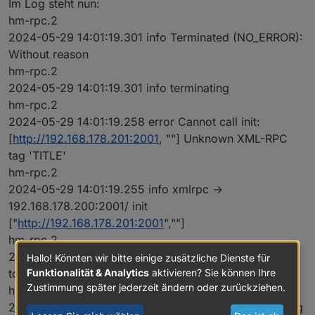
Im Log steht nun:
hm-rpc.2
2024-05-29 14:01:19.301 info Terminated (NO_ERROR):
Without reason
hm-rpc.2
2024-05-29 14:01:19.301 info terminating
hm-rpc.2
2024-05-29 14:01:19.258 error Cannot call init:
[
http://192.168.178.201:2001
, ""] Unknown XML-RPC
tag 'TITLE'
hm-rpc.2
2024-05-29 14:01:19.255 info xmlrpc ->
192.168.178.200:2001/ init
["
http://192.168.178.201:2001
",""]
hm-rpc.2
2024-05-29 14:01:19.252 error Init not possible, going
Hallo! Könnten wir bitte einige zusätzliche Dienste für
to stop: Unknown XML-RPC tag 'TITLE'
Funktionalität & Analytics
aktivieren? Sie können Ihre
Zustimmung später jederzeit ändern oder zurückziehen.
hm-rpc.2
2024-05-29 14:00:49.254 error Init not possible, going