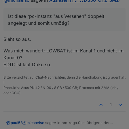
rpc.1 ist
eine Dublette von rpc.0 und obsolet?
Ist diese rpc-Instanz "aus Versehen" doppelt
angelegt und somit unnötig?
Sieht so aus.
Was mich wundert: LOWBAT ist im Kanal 1 und nicht im
Kanal 0?
EDIT: Ist laut Doku so.
Bitte verzichtet auf Chat-Nachrichten, denn die Handhabung ist grauenhaft
!
Produktiv: Asus PN 42 / N100 / 8 GB / 500 GB; Proxmox mit 2 VM (iob /
openCCU)
1
@
michaelsc
sagte: In hm-rega.0 ist übrigens der
paul53
Parameter "rfd" unter Haupteinstellungen NICHT