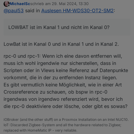
MichaelSc
schrieb am
29. Mai 2024, 13:30
angekreuzt
Dann werden keine Namen und Aufzählungen für "hm-
zuletzt editiert von
Offline
@
paul53
said in
Auslesen HM-WDS30-OT2-SM2
:
rpc.2" aus der CCU übernommen.
@
michaelsc
sagte in
Auslesen HM-WDS30-OT2-SM2
:
LOWBAT ist im Kanal 1 und nicht im Kanal 0?
hm-rpc.2 ist jetzt "nur" für rfd-Dämons zuständig
und zeigt auch nur diese.
Korrekt.
LowBat ist in Kanal 0 und in Kanal 1 und in Kanal 2.
Korrekt?
@
michaelsc
sagte in
Auslesen HM-WDS30-OT2-SM2
:
rpc-0 und rpc-1: Wenn ich eine davon entfernen will,
muss ich wohl irgendwie nur sicherstellen, dass in
Scripten oder in VIews keine Referenz auf Datenpunkte
Ist diese rpc-Instanz "aus Versehen" doppelt
angelegt und somit unnötig?
vorkommt, die in der zu entfernden Instanz liegen.
Sieht so aus.
Es gibt vermutlich keine Möglichkeit, wie in einer Art
Crossreference zu schauen, ob bspw in rpc-0
Was mich wundert: LOWBAT ist im Kanal 1 und nicht im
irgendwas von irgendwo referenziert wird, bevor ich
Kanal 0?
EDIT: Ist laut Doku so.
die rpc-0 deaktiviere oder lösche, oder gibt es sowas?
iOBroker (and the other stuff) on a Proxmox Installation on an Intel NUC10.
IoT: Discarded Zigbee-System and all the hardware related to Zigbee;
replaced with HomeMatic IP - very reliable.