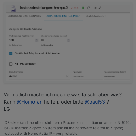
Vermutlich mache ich noch etwas falsch, aber was?
Kann
@
Homoran
helfen, oder bitte
@
paul53
?
LG
iOBroker (and the other stuff) on a Proxmox Installation on an Intel NUC10.
IoT: Discarded Zigbee-System and all the hardware related to Zigbee;
replaced with HomeMatic IP - very reliable.