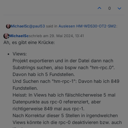
0
@
paul53
said in
Auslesen HM-WDS30-OT2-SM2
:
MichaelSc
MichaelSc
schrieb am
29. Mai 2024, 13:41
zuletzt editiert von
Offline
LOWBAT ist im Kanal 1 und nicht im Kanal 0?
Ah, es gibt eine Krücke:
Views:
LowBat ist in Kanal 0 und in Kanal 1 und in Kanal 2.
Projekt exportieren und in der Datei dann nach
Substrings suchen, also bspw nach "hm-rpc.0".
rpc-0 und rpc-1: Wenn ich eine davon entfernen
will, muss ich wohl irgendwie nur sicherstellen,
Davon hab ich 5 Fundstellen.
dass in Scripten oder in VIews keine Referenz auf
Und Suchen nach "hm-rpc-1": Davon hab ich 849
Datenpunkte vorkommt, die in der zu entfernden
Fundstellen.
Instanz liegen.
Heisst: In Views hab ich fälschlicherweise 5 mal
Es gibt vermutlich keine Möglichkeit, wie in einer
Art Crossreference zu schauen, ob bspw in rpc-0
Datenpunkte aus rpc-0 referenziert, aber
irgendwas von irgendwo referenziert wird, bevor
richtigerweise 849 mal aus rpc-1.
ich die rpc-0 deaktiviere oder lösche, oder gibt es
Nach Korrektur dieser 5 Stellen in irgendwelchen
sowas?
Views könnte ich die rpc-0 deaktivieren bzw. auch