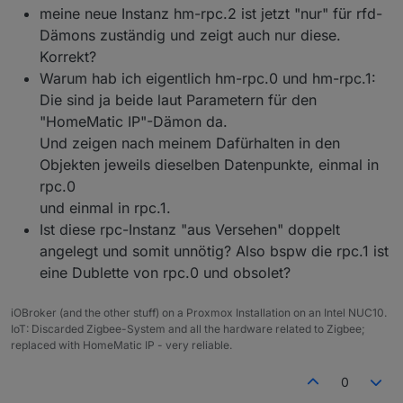
meine neue Instanz hm-rpc.2 ist jetzt "nur" für rfd-
Dämons zuständig und zeigt auch nur diese.
Korrekt?
Warum hab ich eigentlich hm-rpc.0 und hm-rpc.1:
Die sind ja beide laut Parametern für den
"HomeMatic IP"-Dämon da.
Und zeigen nach meinem Dafürhalten in den
Objekten jeweils dieselben Datenpunkte, einmal in
rpc.0
und einmal in rpc.1.
Ist diese rpc-Instanz "aus Versehen" doppelt
angelegt und somit unnötig? Also bspw die rpc.1 ist
eine Dublette von rpc.0 und obsolet?
iOBroker (and the other stuff) on a Proxmox Installation on an Intel NUC10.
IoT: Discarded Zigbee-System and all the hardware related to Zigbee;
replaced with HomeMatic IP - very reliable.
0