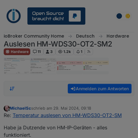
Weiter zum Inhalt
ioBroker Community Home
Deutsch
Hardware
Auslesen HM-WDS30-OT2-SM2
Hardware
11
3
1.2k
1
Anmelden zum Antworten
MichaelSc
schrieb am
29. Mai 2024, 09:18
zuletzt editiert von
Offline
Re:
Temperatur auslesen von HM-WDS30-OT2-SM
Habe ja Dutzende von HM-IP-Geräten - alles
funktioniert.