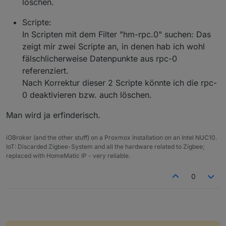
löschen.
Scripte:
In Scripten mit dem Filter "hm-rpc.0" suchen: Das
zeigt mir zwei Scripte an, in denen hab ich wohl
fälschlicherweise Datenpunkte aus rpc-0
referenziert.
Nach Korrektur dieser 2 Scripte könnte ich die rpc-
0 deaktivieren bzw. auch löschen.
Man wird ja erfinderisch.
iOBroker (and the other stuff) on a Proxmox Installation on an Intel NUC10.
IoT: Discarded Zigbee-System and all the hardware related to Zigbee;
replaced with HomeMatic IP - very reliable.
0