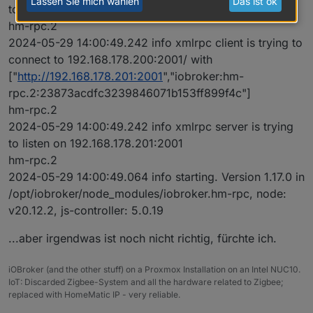
Lassen Sie mich wählen
Das ist ok
to stop: Unknown XML-RPC tag 'TITLE'
hm-rpc.2
2024-05-29 14:00:49.242 info xmlrpc client is trying to
connect to 192.168.178.200:2001/ with
["
http://192.168.178.201:2001
","iobroker:hm-
rpc.2:23873acdfc3239846071b153ff899f4c"]
hm-rpc.2
2024-05-29 14:00:49.242 info xmlrpc server is trying
to listen on 192.168.178.201:2001
hm-rpc.2
2024-05-29 14:00:49.064 info starting. Version 1.17.0 in
/opt/iobroker/node_modules/iobroker.hm-rpc, node:
v20.12.2, js-controller: 5.0.19
...aber irgendwas ist noch nicht richtig, fürchte ich.
iOBroker (and the other stuff) on a Proxmox Installation on an Intel NUC10.
IoT: Discarded Zigbee-System and all the hardware related to Zigbee;
replaced with HomeMatic IP - very reliable.