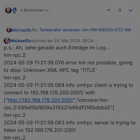
2 Antworten
0
Re:
Temperatur auslesen von HM-WDS30-OT2-SM
MichaelSc
MichaelSc
schrieb am
29. Mai 2024, 09:24
Habe ja Dutzende von HM-IP-Geräten - alles
zuletzt editiert von
Offline
p.s.: Ah, sehe gerade auch Einträge im Log...
funktioniert.
Nun ist der WDS30 ja kein HMIP-Gerät, was muss
Parameter in der Instanz:
hm-rpc.2
ich tun, um die Werte aus der CCU3 auch im
2024-05-29 11:21:39.076 error Init not possible, going
iOBroker zu sehen?
Vermutlich mache ich noch etwas falsch, aber was?
to stop: Unknown XML-RPC tag 'TITLE'
Habe mich in dem alten Topic versucht, einzulesen:
Kann
@
Homoran
helfen, oder bitte
@
paul53
?
hm-rpc.2
Man benötigt eine eigene Instanz? Weil der WDS30
LG
kein HMIP-Gerät ist?
2024-05-29 11:21:39.064 info xmlrpc client is trying to
Habe eine weitere hm-rpc-Instanz installiert, aber
connect to 192.168.178.200:2001/ with
die wird nicht grün...
["
http://192.168.178.201:2001
","iobroker:hm-
rpc.2:599af0bf809a319337e95df3165dbba5"]
hm-rpc.2
2024-05-29 11:21:39.063 info xmlrpc server is trying to
listen on 192.168.178.201:2001
hm-rpc.2