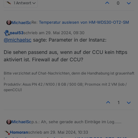
1 Antwort
0
Re:
Temperatur auslesen von HM-WDS30-OT2-SM
MichaelSc
paul53
schrieb am
29. Mai 2024, 09:30
Habe ja Dutzende von HM-IP-Geräten - alles
zuletzt editiert von
Offline
@
michaelsc
sagte: Parameter in der Instanz:
funktioniert.
Nun ist der WDS30 ja kein HMIP-Gerät, was muss
Parameter in der Instanz:
Die sehen passend aus, wenn auf der CCU kein https
ich tun, um die Werte aus der CCU3 auch im
iOBroker zu sehen?
Vermutlich mache ich noch etwas falsch, aber was?
aktiviert ist. Firewall auf der CCU?
Habe mich in dem alten Topic versucht, einzulesen:
Kann
@
Homoran
helfen, oder bitte
@
paul53
?
Man benötigt eine eigene Instanz? Weil der WDS30
LG
Bitte verzichtet auf Chat-Nachrichten, denn die Handhabung ist grauenhaft
kein HMIP-Gerät ist?
!
Habe eine weitere hm-rpc-Instanz installiert, aber
Produktiv: Asus PN 42 / N100 / 8 GB / 500 GB; Proxmox mit 2 VM (iob /
die wird nicht grün...
openCCU)
1
MichaelSc
p.s.: Ah, sehe gerade auch Einträge im Log...
hm-rpc.2
Homoran
schrieb am
29. Mai 2024, 10:33
2024-05-29 11:21:39.076 error Init not possible,
zuletzt editiert von
Nicht stören