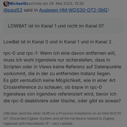
MichaelSc
schrieb am
29. Mai 2024, 13:30
angekreuzt
Dann werden keine Namen und Aufzählungen für "hm-
zuletzt editiert von
Offline
@
paul53
said in
Auslesen HM-WDS30-OT2-SM2
:
rpc.2" aus der CCU übernommen.
@
michaelsc
sagte in
Auslesen HM-WDS30-OT2-SM2
:
LOWBAT ist im Kanal 1 und nicht im Kanal 0?
hm-rpc.2 ist jetzt "nur" für rfd-Dämons zuständig
und zeigt auch nur diese.
Korrekt.
LowBat ist in Kanal 0 und in Kanal 1 und in Kanal 2.
Korrekt?
@
michaelsc
sagte in
Auslesen HM-WDS30-OT2-SM2
:
rpc-0 und rpc-1: Wenn ich eine davon entfernen will,
muss ich wohl irgendwie nur sicherstellen, dass in
Scripten oder in VIews keine Referenz auf Datenpunkte
Ist diese rpc-Instanz "aus Versehen" doppelt
angelegt und somit unnötig?
vorkommt, die in der zu entfernden Instanz liegen.
Sieht so aus.
Es gibt vermutlich keine Möglichkeit, wie in einer Art
Crossreference zu schauen, ob bspw in rpc-0
Was mich wundert: LOWBAT ist im Kanal 1 und nicht im
irgendwas von irgendwo referenziert wird, bevor ich
Kanal 0?
EDIT: Ist laut Doku so.
die rpc-0 deaktiviere oder lösche, oder gibt es sowas?
iOBroker (and the other stuff) on a Proxmox Installation on an Intel NUC10.
IoT: Discarded Zigbee-System and all the hardware related to Zigbee;
replaced with HomeMatic IP - very reliable.