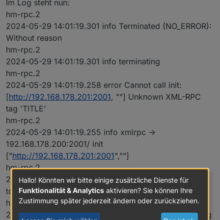
Im Log steht nun:
hm-rpc.2
2024-05-29 14:01:19.301 info Terminated (NO_ERROR):
Without reason
hm-rpc.2
2024-05-29 14:01:19.301 info terminating
hm-rpc.2
2024-05-29 14:01:19.258 error Cannot call init:
[
http://192.168.178.201:2001
, ""] Unknown XML-RPC
tag 'TITLE'
hm-rpc.2
2024-05-29 14:01:19.255 info xmlrpc ->
192.168.178.200:2001/ init
["
http://192.168.178.201:2001
",""]
hm-rpc.2
2024-05-29 14:01:19.252 error Init not possible, going
Hallo! Könnten wir bitte einige zusätzliche Dienste für
to stop: Unknown XML-RPC tag 'TITLE'
Funktionalität & Analytics
aktivieren? Sie können Ihre
Zustimmung später jederzeit ändern oder zurückziehen.
hm-rpc.2
2024-05-29 14:00:49.254 error Init not possible, going