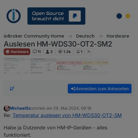
Weiter zum Inhalt
ioBroker Community Home
Deutsch
Hardware
Auslesen HM-WDS30-OT2-SM2
Hardware
11
3
1.2k
1
Anmelden zum Antworten
MichaelSc
schrieb am
29. Mai 2024, 09:18
zuletzt editiert von
Offline
Re:
Temperatur auslesen von HM-WDS30-OT2-SM
Habe ja Dutzende von HM-IP-Geräten - alles
funktioniert.