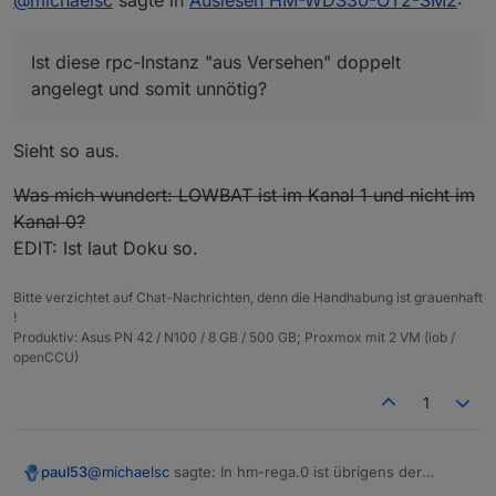
rpc.1 ist
eine Dublette von rpc.0 und obsolet?
Ist diese rpc-Instanz "aus Versehen" doppelt
angelegt und somit unnötig?
Sieht so aus.
Was mich wundert: LOWBAT ist im Kanal 1 und nicht im
Kanal 0?
EDIT: Ist laut Doku so.
Bitte verzichtet auf Chat-Nachrichten, denn die Handhabung ist grauenhaft
!
Produktiv: Asus PN 42 / N100 / 8 GB / 500 GB; Proxmox mit 2 VM (iob /
openCCU)
1
@
michaelsc
sagte: In hm-rega.0 ist übrigens der
paul53
Parameter "rfd" unter Haupteinstellungen NICHT