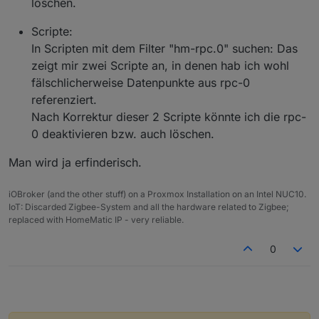
löschen.
Scripte:
In Scripten mit dem Filter "hm-rpc.0" suchen: Das
zeigt mir zwei Scripte an, in denen hab ich wohl
fälschlicherweise Datenpunkte aus rpc-0
referenziert.
Nach Korrektur dieser 2 Scripte könnte ich die rpc-
0 deaktivieren bzw. auch löschen.
Man wird ja erfinderisch.
iOBroker (and the other stuff) on a Proxmox Installation on an Intel NUC10.
IoT: Discarded Zigbee-System and all the hardware related to Zigbee;
replaced with HomeMatic IP - very reliable.
0