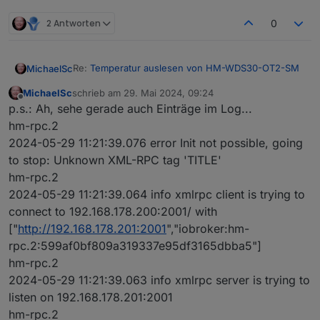
2 Antworten
0
Re:
Temperatur auslesen von HM-WDS30-OT2-SM
MichaelSc
MichaelSc
schrieb am
29. Mai 2024, 09:24
Habe ja Dutzende von HM-IP-Geräten - alles
zuletzt editiert von
Offline
p.s.: Ah, sehe gerade auch Einträge im Log...
funktioniert.
Nun ist der WDS30 ja kein HMIP-Gerät, was muss
Parameter in der Instanz:
hm-rpc.2
ich tun, um die Werte aus der CCU3 auch im
2024-05-29 11:21:39.076 error Init not possible, going
iOBroker zu sehen?
Vermutlich mache ich noch etwas falsch, aber was?
to stop: Unknown XML-RPC tag 'TITLE'
Habe mich in dem alten Topic versucht, einzulesen:
Kann
@
Homoran
helfen, oder bitte
@
paul53
?
hm-rpc.2
Man benötigt eine eigene Instanz? Weil der WDS30
LG
kein HMIP-Gerät ist?
2024-05-29 11:21:39.064 info xmlrpc client is trying to
Habe eine weitere hm-rpc-Instanz installiert, aber
connect to 192.168.178.200:2001/ with
die wird nicht grün...
["
http://192.168.178.201:2001
","iobroker:hm-
rpc.2:599af0bf809a319337e95df3165dbba5"]
hm-rpc.2
2024-05-29 11:21:39.063 info xmlrpc server is trying to
listen on 192.168.178.201:2001
hm-rpc.2