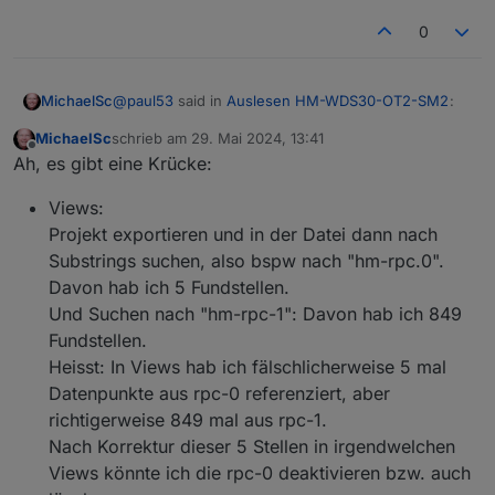
0
@
paul53
said in
Auslesen HM-WDS30-OT2-SM2
:
MichaelSc
MichaelSc
schrieb am
29. Mai 2024, 13:41
zuletzt editiert von
Offline
LOWBAT ist im Kanal 1 und nicht im Kanal 0?
Ah, es gibt eine Krücke:
Views:
LowBat ist in Kanal 0 und in Kanal 1 und in Kanal 2.
Projekt exportieren und in der Datei dann nach
Substrings suchen, also bspw nach "hm-rpc.0".
rpc-0 und rpc-1: Wenn ich eine davon entfernen
will, muss ich wohl irgendwie nur sicherstellen,
Davon hab ich 5 Fundstellen.
dass in Scripten oder in VIews keine Referenz auf
Und Suchen nach "hm-rpc-1": Davon hab ich 849
Datenpunkte vorkommt, die in der zu entfernden
Fundstellen.
Instanz liegen.
Heisst: In Views hab ich fälschlicherweise 5 mal
Es gibt vermutlich keine Möglichkeit, wie in einer
Art Crossreference zu schauen, ob bspw in rpc-0
Datenpunkte aus rpc-0 referenziert, aber
irgendwas von irgendwo referenziert wird, bevor
richtigerweise 849 mal aus rpc-1.
ich die rpc-0 deaktiviere oder lösche, oder gibt es
Nach Korrektur dieser 5 Stellen in irgendwelchen
sowas?
Views könnte ich die rpc-0 deaktivieren bzw. auch