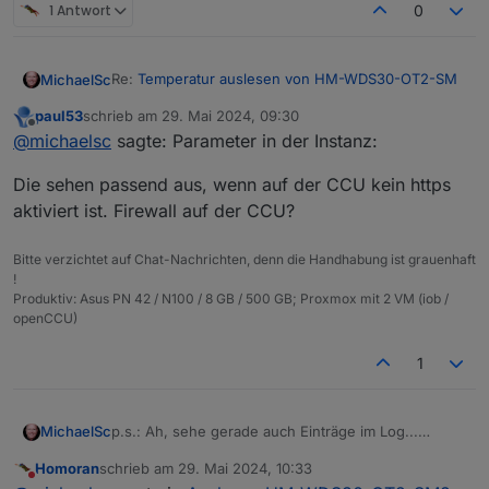
1 Antwort
0
Re:
Temperatur auslesen von HM-WDS30-OT2-SM
MichaelSc
paul53
schrieb am
29. Mai 2024, 09:30
Habe ja Dutzende von HM-IP-Geräten - alles
zuletzt editiert von
Offline
@
michaelsc
sagte: Parameter in der Instanz:
funktioniert.
Nun ist der WDS30 ja kein HMIP-Gerät, was muss
Parameter in der Instanz:
Die sehen passend aus, wenn auf der CCU kein https
ich tun, um die Werte aus der CCU3 auch im
iOBroker zu sehen?
Vermutlich mache ich noch etwas falsch, aber was?
aktiviert ist. Firewall auf der CCU?
Habe mich in dem alten Topic versucht, einzulesen:
Kann
@
Homoran
helfen, oder bitte
@
paul53
?
Man benötigt eine eigene Instanz? Weil der WDS30
LG
Bitte verzichtet auf Chat-Nachrichten, denn die Handhabung ist grauenhaft
kein HMIP-Gerät ist?
!
Habe eine weitere hm-rpc-Instanz installiert, aber
Produktiv: Asus PN 42 / N100 / 8 GB / 500 GB; Proxmox mit 2 VM (iob /
die wird nicht grün...
openCCU)
1
MichaelSc
p.s.: Ah, sehe gerade auch Einträge im Log...
hm-rpc.2
Homoran
schrieb am
29. Mai 2024, 10:33
2024-05-29 11:21:39.076 error Init not possible,
zuletzt editiert von
Nicht stören