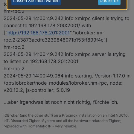
Lassen Sie mich wählen
Das ist ok
to stop: Unknown XML-RPC tag 'TITLE'
hm-rpc.2
2024-05-29 14:00:49.242 info xmlrpc client is trying to
connect to 192.168.178.200:2001/ with
["
http://192.168.178.201:2001
","iobroker:hm-
rpc.2:23873acdfc3239846071b153ff899f4c"]
hm-rpc.2
2024-05-29 14:00:49.242 info xmlrpc server is trying
to listen on 192.168.178.201:2001
hm-rpc.2
2024-05-29 14:00:49.064 info starting. Version 1.17.0 in
/opt/iobroker/node_modules/iobroker.hm-rpc, node:
v20.12.2, js-controller: 5.0.19
...aber irgendwas ist noch nicht richtig, fürchte ich.
iOBroker (and the other stuff) on a Proxmox Installation on an Intel NUC10.
IoT: Discarded Zigbee-System and all the hardware related to Zigbee;
replaced with HomeMatic IP - very reliable.