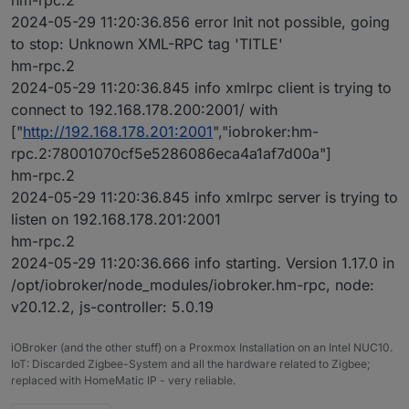
hm-rpc.2
2024-05-29 11:20:36.856 error Init not possible, going
to stop: Unknown XML-RPC tag 'TITLE'
hm-rpc.2
2024-05-29 11:20:36.845 info xmlrpc client is trying to
connect to 192.168.178.200:2001/ with
["
http://192.168.178.201:2001
","iobroker:hm-
rpc.2:78001070cf5e5286086eca4a1af7d00a"]
hm-rpc.2
2024-05-29 11:20:36.845 info xmlrpc server is trying to
listen on 192.168.178.201:2001
hm-rpc.2
2024-05-29 11:20:36.666 info starting. Version 1.17.0 in
/opt/iobroker/node_modules/iobroker.hm-rpc, node:
v20.12.2, js-controller: 5.0.19
iOBroker (and the other stuff) on a Proxmox Installation on an Intel NUC10.
IoT: Discarded Zigbee-System and all the hardware related to Zigbee;
replaced with HomeMatic IP - very reliable.