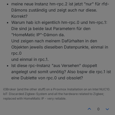
meine neue Instanz hm-rpc.2 ist jetzt "nur" für rfd-
Dämons zuständig und zeigt auch nur diese.
Korrekt?
Warum hab ich eigentlich hm-rpc.0 und hm-rpc.1:
Die sind ja beide laut Parametern für den
"HomeMatic IP"-Dämon da.
Und zeigen nach meinem Dafürhalten in den
Objekten jeweils dieselben Datenpunkte, einmal in
rpc.0
und einmal in rpc.1.
Ist diese rpc-Instanz "aus Versehen" doppelt
angelegt und somit unnötig? Also bspw die rpc.1 ist
eine Dublette von rpc.0 und obsolet?
iOBroker (and the other stuff) on a Proxmox Installation on an Intel NUC10.
IoT: Discarded Zigbee-System and all the hardware related to Zigbee;
replaced with HomeMatic IP - very reliable.
0