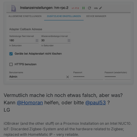
Vermutlich mache ich noch etwas falsch, aber was?
Kann
@
Homoran
helfen, oder bitte
@
paul53
?
LG
iOBroker (and the other stuff) on a Proxmox Installation on an Intel NUC10.
IoT: Discarded Zigbee-System and all the hardware related to Zigbee;
replaced with HomeMatic IP - very reliable.